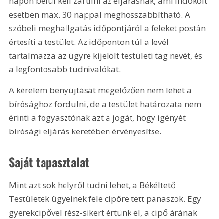
napon belül kell zárulni az eljárásnak, ami indokolt 
esetben max. 30 nappal meghosszabbítható. A 
szóbeli meghallgatás időpontjáról a feleket postán 
értesíti a testület. Az időponton túl a levél 
tartalmazza az ügyre kijelölt testületi tag nevét, és 
a legfontosabb tudnivalókat.
A kérelem benyújtását megelőzően nem lehet a 
bírósághoz fordulni, de a testület határozata nem 
érinti a fogyasztónak azt a jogát, hogy igényét 
bírósági eljárás keretében érvényesítse.
Saját tapasztalat
Mint azt sok helyről tudni lehet, a Békéltető 
Testületek ügyeinek fele cipőre tett panaszok. Egy 
gyerekcipővel rész-sikert értünk el, a cipő árának 