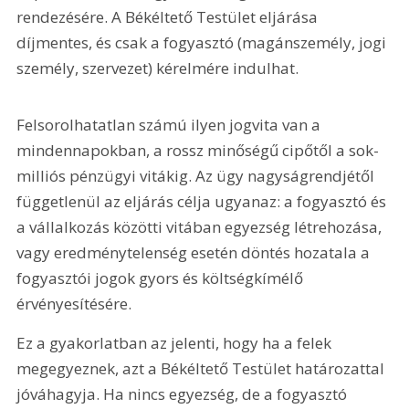
rendezésére. A Békéltető Testület eljárása 
díjmentes, és csak a fogyasztó (magánszemély, jogi 
személy, szervezet) kérelmére indulhat.
Felsorolhatatlan számú ilyen jogvita van a 
mindennapokban, a rossz minőségű cipőtől a sok-
milliós pénzügyi vitákig. Az ügy nagyságrendjétől 
függetlenül az eljárás célja ugyanaz: a fogyasztó és 
a vállalkozás közötti vitában egyezség létrehozása, 
vagy eredménytelenség esetén döntés hozatala a 
fogyasztói jogok gyors és költségkímélő 
érvényesítésére.
Ez a gyakorlatban az jelenti, hogy ha a felek 
megegyeznek, azt a Békéltető Testület határozattal 
jóváhagyja. Ha nincs egyezség, de a fogyasztó 