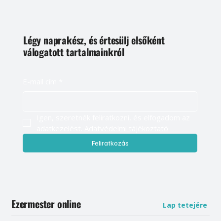
Légy naprakész, és értesülj elsőként
válogatott tartalmainkról
E-mail cím
*
Igen, szeretnék feliratkozni, és elfogadom az 
adatkezelést. 
Adatvédelmi tájékoztató
Feliratkozás
Ezermester online
Lap tetejére