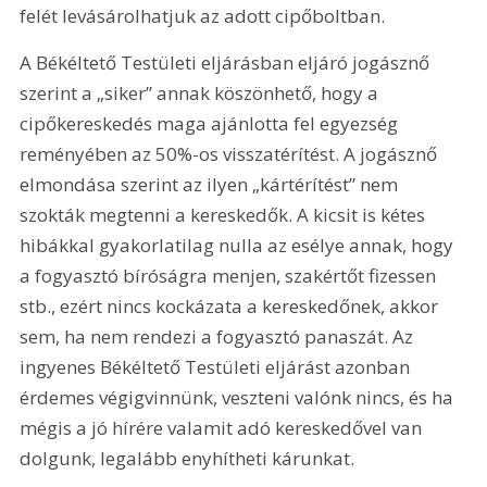
felét levásárolhatjuk az adott cipőboltban.
A Békéltető Testületi eljárásban eljáró jogásznő 
szerint a „siker” annak köszönhető, hogy a 
cipőkereskedés maga ajánlotta fel egyezség 
reményében az 50%-os visszatérítést. A jogásznő 
elmondása szerint az ilyen „kártérítést” nem 
szokták megtenni a kereskedők. A kicsit is kétes 
hibákkal gyakorlatilag nulla az esélye annak, hogy 
a fogyasztó bíróságra menjen, szakértőt fizessen 
stb., ezért nincs kockázata a kereskedőnek, akkor 
sem, ha nem rendezi a fogyasztó panaszát. Az 
ingyenes Békéltető Testületi eljárást azonban 
érdemes végigvinnünk, veszteni valónk nincs, és ha 
mégis a jó hírére valamit adó kereskedővel van 
dolgunk, legalább enyhítheti kárunkat.