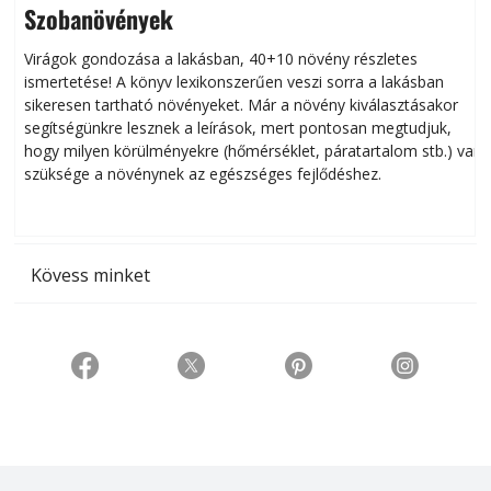
Szobanövények
Virágok gondozása a lakásban, 40+10 növény részletes
ismertetése! A könyv lexikonszerűen veszi sorra a lakásban
s
sikeresen tart­ha­tó növényeket. Már a növény kiválasztásakor
h
segítségünkre lesznek a leírások, mert pontosan megtudjuk,
k
hogy milyen körülményekre (hőmérséklet, páratartalom stb.) van
szüksége a növénynek az egészséges fejlődéshez.
t
Kövess minket