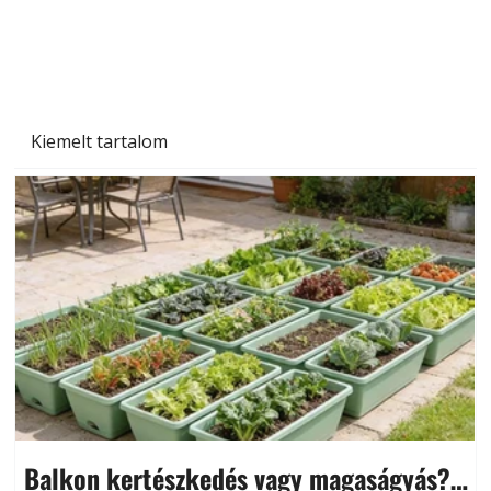
Naptej vagy napolaj? Melyiket válasszuk, és
miben különböznek?
Kiemelt tartalom
Balkon kertészkedés vagy magaságyás?