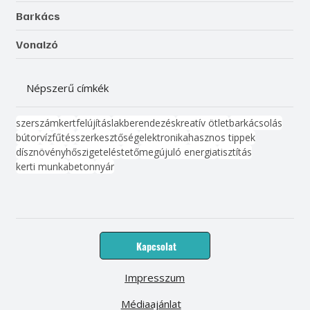
Barkács
Vonalzó
Népszerű címkék
szerszám
kert
felújítás
lakberendezés
kreatív ötlet
barkácsolás
bútor
víz
fűtés
szerkesztőség
elektronika
hasznos tippek
dísznövény
hőszigetelés
tető
megújuló energia
tisztítás
kerti munka
beton
nyár
Kapcsolat
Impresszum
Médiaajánlat