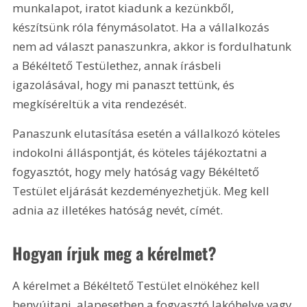
munkalapot, iratot kiadunk a kezünkből, 
készítsünk róla fénymásolatot. Ha a vállalkozás 
nem ad választ panaszunkra, akkor is fordulhatunk 
a Békéltető Testülethez, annak írásbeli 
igazolásával, hogy mi panaszt tettünk, és 
megkíséreltük a vita rendezését.
Panaszunk elutasítása esetén a vállalkozó köteles 
indokolni álláspontját, és köteles tájékoztatni a 
fogyasztót, hogy mely hatóság vagy Békéltető 
Testület eljárását kezdeményezhetjük. Meg kell 
adnia az illetékes hatóság nevét, címét.
Hogyan írjuk meg a kérelmet?
A kérelmet a Békéltető Testület elnökéhez kell 
benyújtani, alapesetben a fogyasztó lakóhelye vagy 