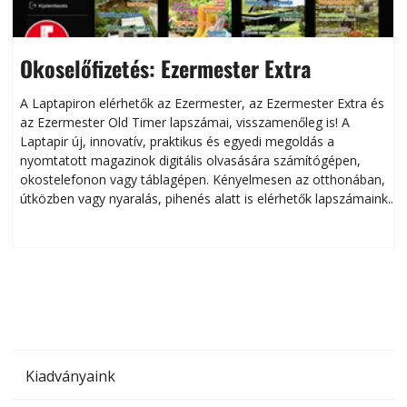
Okoselőfizetés: Ezermester Extra
A Laptapiron elérhetők az Ezermester, az Ezermester Extra és
az Ezermester Old Timer lapszámai, visszamenőleg is! A
Laptapir új, innovatív, praktikus és egyedi megoldás a
L
nyomtatott magazinok digitális olvasására számítógépen,
okostelefonon vagy táblagépen. Kényelmesen az otthonában,
útközben vagy nyaralás, pihenés alatt is elérhetők lapszámaink.
ú
Bárhol, bármikor, akár külföldön élve vagy dolgozva is
B
olvashatók az Ezermester lapszámai. A Laptapir kényelmes
megoldás, mert: – t
Kiadványaink