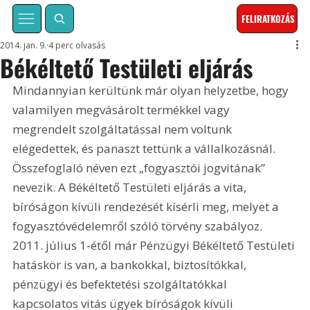
FELIRATKOZÁS
2014. jan. 9.
4 perc olvasás
Békéltető Testületi eljárás
Mindannyian kerültünk már olyan helyzetbe, hogy 
valamilyen megvásárolt termékkel vagy 
megrendelt szolgáltatással nem voltunk 
elégedettek, és panaszt tettünk a vállalkozásnál. 
Összefoglaló néven ezt „fogyasztói jogvitának” 
nevezik. A Békéltető Testületi eljárás a vita, 
bíróságon kívüli rendezését kísérli meg, melyet a 
fogyasztóvédelemről szóló törvény szabályoz. 
2011. július 1-étől már Pénzügyi Békéltető Testületi 
hatáskör is van, a bankokkal, biztosítókkal, 
pénzügyi és befektetési szolgáltatókkal 
kapcsolatos vitás ügyek bíróságok kívüli 