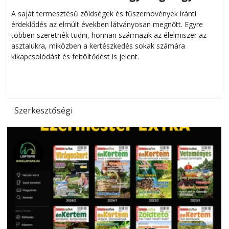
Helytakarékos kertészkedés
A saját termesztésű zöldségek és fűszernövények iránti
érdeklődés az elmúlt években látványosan megnőtt. Egyre
többen szeretnék tudni, honnan származik az élelmiszer az
l
asztalukra, miközben a kertészkedés sokak számára
kikapcsolódást és feltöltődést is jelent.
é
d
Szerkesztőségi