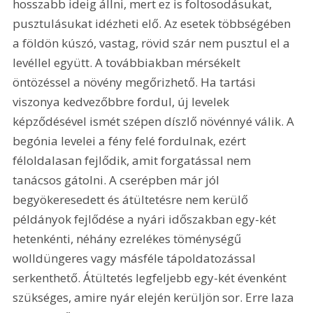
hosszabb ideig állni, mert ez is foltosodásukat, 
pusztulásukat idézheti elő. Az esetek többségében 
a földön kúszó, vastag, rövid szár nem pusztul el a 
levéllel együtt. A továbbiakban mérsékelt 
öntözéssel a növény megőrizhető. Ha tartási 
viszonya kedvezőbbre fordul, új levelek 
képződésével ismét szépen díszlő növénnyé válik. A 
begónia levelei a fény felé fordulnak, ezért 
féloldalasan fejlődik, amit forgatással nem 
tanácsos gátolni. A cserépben már jól 
begyökeresedett és átültetésre nem kerülő 
példányok fejlődése a nyári időszakban egy-két 
hetenkénti, néhány ezrelékes töménységű 
wolldüngeres vagy másféle tápoldatozással 
serkenthető. Átültetés legfeljebb egy-két évenként 
szükséges, amire nyár elején kerüljön sor. Erre laza 