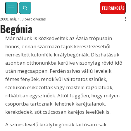
FELIRATKOZÁS
2008. máj. 1.
3 perc olvasás
Begónia
Már nálunk is közkedveltek az Ázsia trópusain 
honos, onnan származó fajok keresztezéséből 
nemesített különféle királybegóniák. Díszhatásuk 
azonban otthonunkba kerülve viszonylag rövid idő 
után megcsappan. Ferdén szíves vállú leveleik 
fémes fényűek, rendkívül változatos színűek, 
szélükön csíkozottak vagy másféle rajzolatúak, 
ritkábban egyszínűek. Attól függően, hogy milyen 
csoportba tartoznak, lehetnek karéjtalanok, 
kerekdedek, sőt csúcsosan karéjos levelűek is. 
A színes levelű királybegóniák tartósan csak 