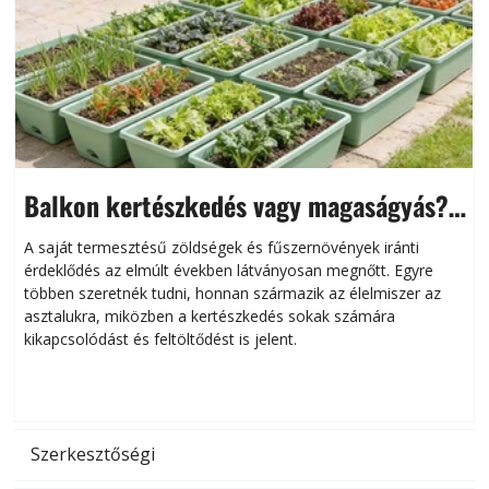
Balkon kertészkedés vagy magaságyás?
Helytakarékos kertészkedés
A saját termesztésű zöldségek és fűszernövények iránti
érdeklődés az elmúlt években látványosan megnőtt. Egyre
többen szeretnék tudni, honnan származik az élelmiszer az
l
asztalukra, miközben a kertészkedés sokak számára
kikapcsolódást és feltöltődést is jelent.
é
d
Szerkesztőségi