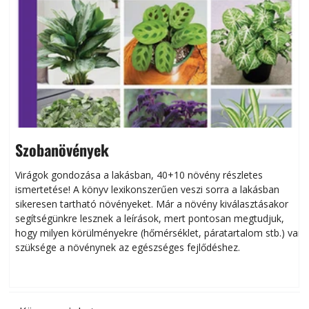
Szobanövények
Virágok gondozása a lakásban, 40+10 növény részletes
ismertetése! A könyv lexikonszerűen veszi sorra a lakásban
s
sikeresen tart­ha­tó növényeket. Már a növény kiválasztásakor
h
segítségünkre lesznek a leírások, mert pontosan megtudjuk,
k
hogy milyen körülményekre (hőmérséklet, páratartalom stb.) van
szüksége a növénynek az egészséges fejlődéshez.
t