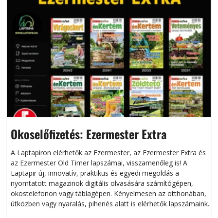
Okoselőfizetés: Ezermester Extra
A Laptapiron elérhetők az Ezermester, az Ezermester Extra és
az Ezermester Old Timer lapszámai, visszamenőleg is! A
Laptapir új, innovatív, praktikus és egyedi megoldás a
L
nyomtatott magazinok digitális olvasására számítógépen,
okostelefonon vagy táblagépen. Kényelmesen az otthonában,
útközben vagy nyaralás, pihenés alatt is elérhetők lapszámaink.
ú
Bárhol, bármikor, akár külföldön élve vagy dolgozva is
B