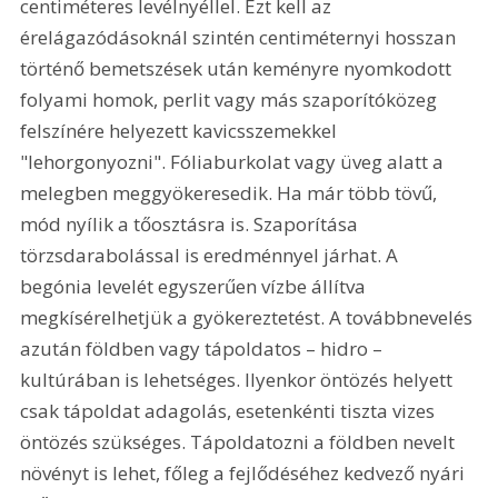
centiméteres levélnyéllel. Ezt kell az 
érelágazódásoknál szintén centiméternyi hosszan 
történő bemetszések után keményre nyomkodott 
folyami homok, perlit vagy más szaporítóközeg 
felszínére helyezett kavicsszemekkel 
"lehorgonyozni". Fóliaburkolat vagy üveg alatt a 
melegben meggyökeresedik. Ha már több tövű, 
mód nyílik a tőosztásra is. Szaporítása 
törzsdarabolással is eredménnyel járhat. A 
begónia levelét egyszerűen vízbe állítva 
megkísérelhetjük a gyökereztetést. A továbbnevelés 
azután földben vagy tápoldatos – hidro – 
kultúrában is lehetséges. Ilyenkor öntözés helyett 
csak tápoldat adagolás, esetenkénti tiszta vizes 
öntözés szükséges. Tápoldatozni a földben nevelt 
növényt is lehet, főleg a fejlődéséhez kedvező nyári 