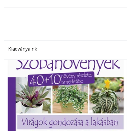
olvashatók az Ezermester lapszámai. A Laptapir kényelmes
megoldás, mert: – t
Kiadványaink