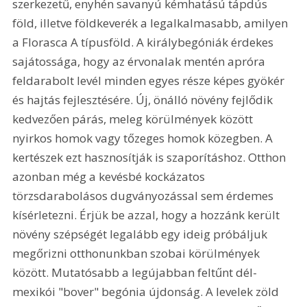
szerkezetű, enyhén savanyú kémhatású tápdús 
föld, illetve földkeverék a legalkalmasabb, amilyen 
a Florasca A típusföld. A királybegóniák érdekes 
sajátossága, hogy az érvonalak mentén apróra 
feldarabolt levél minden egyes része képes gyökér 
és hajtás fejlesztésére. Új, önálló növény fejlődik 
kedvezően párás, meleg körülmények között 
nyirkos homok vagy tőzeges homok közegben. A 
kertészek ezt hasznosítják is szaporításhoz. Otthon 
azonban még a kevésbé kockázatos 
törzsdarabolásos dugványozással sem érdemes 
kísérletezni. Érjük be azzal, hogy a hozzánk került 
növény szépségét legalább egy ideig próbáljuk 
megőrizni otthonunkban szobai körülmények 
között. Mutatósabb a legújabban feltűnt dél-
mexikói "bover" begónia újdonság. A levelek zöld 