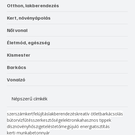
Otthon, lakberendezés
Kert, növényápolás
Női vonal
Életmód, egészség
Kismester
Barkács
Vonalzó
Népszerű címkék
szerszám
kert
felújítás
lakberendezés
kreatív ötlet
barkácsolás
bútor
víz
fűtés
szerkesztőség
elektronika
hasznos tippek
dísznövény
hőszigetelés
tető
megújuló energia
tisztítás
kerti munka
beton
nyár