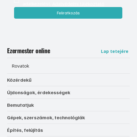
adatkezelést. 
Adatvédelmi tájékoztató
Feliratkozás
Ezermester online
Lap tetejére
Rovatok
Közérdekű
Újdonságok, érdekességek
Bemutatjuk
Gépek, szerszámok, technológiák
Építés, felújítás