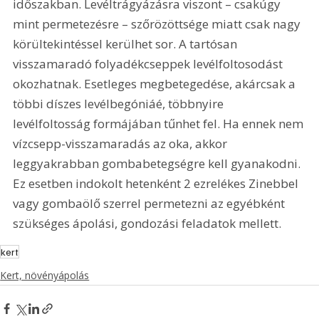
időszakban. Levéltrágyázásra viszont – csakúgy 
mint permetezésre – szőrözöttsége miatt csak nagy 
körültekintéssel kerülhet sor. A tartósan 
visszamaradó folyadékcseppek levélfoltosodást 
okozhatnak. Esetleges megbetegedése, akárcsak a 
többi díszes levélbegóniáé, többnyire 
levélfoltosság formájában tűnhet fel. Ha ennek nem 
vízcsepp-visszamaradás az oka, akkor 
leggyakrabban gombabetegségre kell gyanakodni. 
Ez esetben indokolt hetenként 2 ezrelékes Zinebbel 
vagy gombaölő szerrel permetezni az egyébként 
szükséges ápolási, gondozási feladatok mellett.
kert
Kert, növényápolás