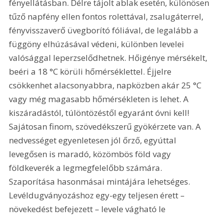
fényellátásban. Délre tájolt ablak esetén, különösen 
tűző napfény ellen fontos rolettával, zsalugáterrel, 
fényvisszaverő üvegborító fóliával, de legalább a 
függöny elhúzásával védeni, különben levelei 
valósággal leperzselődhetnek. Hőigénye mérsékelt, 
beéri a 18 °C körüli hőmérséklettel. Éjjelre 
csökkenhet alacsonyabbra, napközben akár 25 °C 
vagy még magasabb hőmérsékleten is lehet. A 
kiszáradástól, túlöntözéstől egyaránt óvni kell! 
Sajátosan finom, szövedékszerű gyökérzete van. A 
nedvességet egyenletesen jól őrző, egyúttal 
levegősen is maradó, közömbös föld vagy 
földkeverék a legmegfelelőbb számára. 
Szaporítása hasonmásai mintájára lehetséges. 
Levéldugványozáshoz egy-egy teljesen érett – 
növekedést befejezett – levele vágható le 