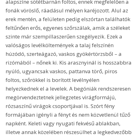
alapszíne sötétbarnán foltos, ennek megfelelően a 
fonák vöröslő, ráadásul mélyen karéjozott. Alul az 
erek mentén, a felületen pedig elszórtan találhatók 
feltűnően erős, egyenes szőrszálak, amik a széleket 
szinte már szempillaszerűen szegélyezik. Ezek a 
valóságos levélköltemények a talaj felszínén 
húzódó, szerteágazó, vaskos gyökértörzsből – a 
rizómából – nőnek ki. Kis arasznyinál is hosszabbra 
nyúló, ugyancsak vaskos, pattanva törő, piros 
foltos, szőrökkel is borított levélnyélen 
helyezkednek el a levelek. A begóniák rendszeresen 
megörvendeztetnek jellegzetes virágformájú, 
rózsaszínű virágok csoportjával is. Szórt fény 
formájában igényli a fényt és nem közvetlenül tűző 
napként. Keleti vagy nyugati fekvésű ablakban, 
illetve annak közelében részesülhet a legkedvezőbb 