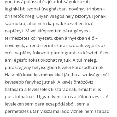
gondos ápolással és jó adottságok között – 
leginkább szobai üvegházban, növényvitrinben – 
őrizhetők meg. Olyan világos hely bizonyul jónak 
számukra, ahol nem kapnak közvetlen tűző 
napfényt. Mivel kifejezetten páraigényes – 
természetes környezetükben árnyékban élő – 
növények, a rendszerint száraz szobalevegő és az 
erős napfény fokozott párologtatásra készteti őket, 
ami égésfoltokat okozhat rajtuk. A túl meleg, 
páraszegény helyiségben levelei károsodhatnak. 
Hasonló következményekkel jár, ha a szükségesnél 
kevesebb fényhez jutnak. A kevés öntözővíz 
hatására a levélszélek kiszáradnak, emiatt el is 
pusztulhatnak. Ugyanilyen káros a túlöntözés is. A 
leveleken sem páralecsapódásból, sem a 
permetezés után visszamaradó víznek nem szabad 