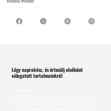
Kövess minket
Légy naprakész, és értesülj elsőként
válogatott tartalmainkról
E-mail cím
*
Igen, szeretnék feliratkozni, és elfogadom az 