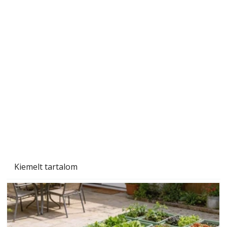
Szárazság a kertben – az aszály hatása a
növényekre és a védekezés lehetőségei
Kiemelt tartalom