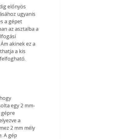
dig előnyös 
ásához ugyanis 
s a gépet 
an az asztalba a 
lfogási 
 Ám akinek ez a 
hatja a kis 
felfogható.
 hogy 
solta egy 2 mm-
a gépre 
elyezve a 
lemez 2 mm mély 
. A gép 