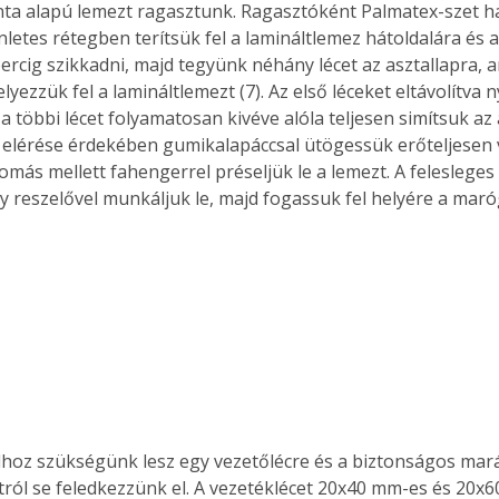
a alapú lemezt ragasztunk. Ragasztóként Palmatex-szet ha
etes rétegben terítsük fel a lamináltlemez hátoldalára és az
ercig szikkadni, majd tegyünk néhány lécet az asztallapra, a
elyezzük fel a lamináltlemezt (7). Az első léceket eltávolítva
a többi lécet folyamatosan kivéve alóla teljesen simítsuk az a
s elérése érdekében gumikalapáccsal ütögessük erőteljesen vé
omás mellett fahengerrel préseljük le a lemezt. A felesleges 
gy reszelővel munkáljuk le, majd fogassuk fel helyére a maró
hoz szükségünk lesz egy vezetőlécre és a biztonságos mar
ról se feledkezzünk el. A vezetéklécet 20x40 mm-es és 20x6