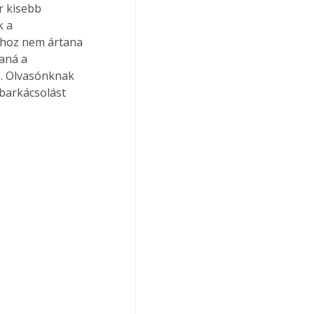
r kisebb 
 a 
ához nem ártana 
aná a 
. Olvasónknak 
barkácsolást 