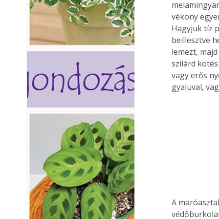
melamingyant
vékony egyenl
Hagyjuk tíz p
beillesztve h
lemezt, majd 
szilárd köté
vagy erős ny
gyaluval, va
A maróasztal
védőburkolat