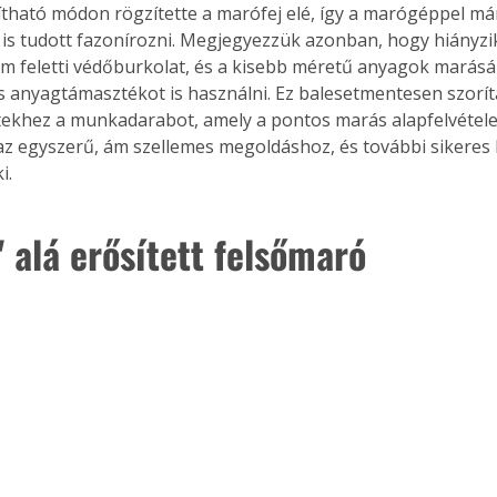
lítható módon rögzítette a marófej elé, így a marógéppel má
is tudott fazonírozni. Megjegyezzük azonban, hogy hiányzik
 feletti védőburkolat, és a kisebb méretű anyagok marás
 anyagtámasztékot is használni. Ez balesetmentesen szorít
tekhez a munkadarabot, amely a pontos marás alapfelvétele
az egyszerű, ám szellemes megoldáshoz, és további sikeres 
i.
 alá erősített felsőmaró 