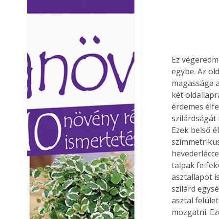
Ezermester lapszámai. A
Ezermester lapszámai
Laptapir kényelmes megoldás,
Laptapir kényelmes 
mert: – t
mert: – t
Ez végeredmé
egybe. Az old
magassága ak
két oldallapr
érdemes élfe
szilárdságát 
Ezek belső é
szimmetrikus
hevederlécce
talpak felfek
asztallapot i
szilárd egys
asztal felül
mozgatni. Ez