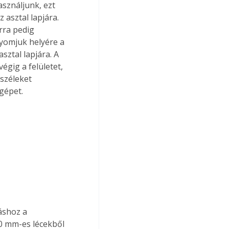
sználjunk, ezt 
 asztal lapjára. 
rra pedig 
 nyomjuk helyére a 
sztal lapjára. A 
gig a felületet, 
széleket 
gépet. 
áshoz a 
0 mm-es lécekből 