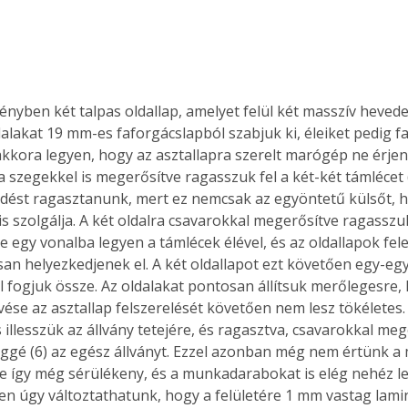
. A
megoldás,
nyben két talpas oldallap, amelyet felül két masszív hevede
alakat 19 mm-es faforgácslapból szabjuk ki, éleiket pedig falé
kora legyen, hogy az asztallapra szerelt marógép ne érjen l
a szegekkel is megerősítve ragasszuk fel a két-két támlécet (5
dést ragasztanunk, mert ez nemcsak az egyöntetű külsőt, h
is szolgálja. A két oldalra csavarokkal megerősítve ragasszuk 
le egy vonalba legyen a támlécek élével, és az oldallapok fel
an helyezkedjenek el. A két oldallapot ezt követően egy-egy
l fogjuk össze. Az oldalakat pontosan állítsuk merőlegesre,
vése az asztallap felszerelését követően nem lesz tökéletes.
s illesszük az állvány tetejére, és ragasztva, csavarokkal me
éggé (6) az egész állványt. Ezzel azonban még nem értünk a
ete így még sérülékeny, és a munkadarabokat is elég nehéz le
en úgy változtathatunk, hogy a felületére 1 mm vastag laminá