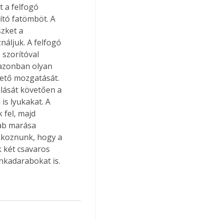
t a felfogó 
tó fatömböt. A 
zket a 
áljuk. A felfogó 
 szorítóval 
 azonban olyan 
ető mozgatását. 
lását követően a 
is lyukakat. A 
 fel, majd 
rab marása 
akkoznunk, hogy a 
 két csavaros 
nkadarabokat is.