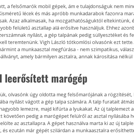
tt, a felsőmarók mobil gépek, ám e tulajdonságuk nem min
Kisméretű lécek és más apróbb munkadarabok fazonra mar
ak. Azaz alkalmasak, ha mozgathatóságuktól eltekintünk, é
yobb felületű asztallap alá erősítve használjuk. Ehhez azonb
zerszámnak nyílást, a gép talpának pedig süllyesztéket és fe
kell teremtenünk. Vigh László tótkomlósi olvasónk ezt tette.
ármint a munkaasztal megfúrása - nem szimpatikus, választ
llványt, amely bármilyen asztalra, annak károsítása nélkül 
ől leerősített marógép
tük, olvasónk úgy oldotta meg felsőmarójának a rögzítését,
ba nyílást vágott a gép talpa számára. A talp furatait átmá
 nagyobb lemezre, majd kifúrta a lyukakat. Az új talplemezt 
zt követően pedig a marógépet felülről az asztal nyílásába h
jelölte az asztallapra. A gépet használva marta ki az új talp
t, és ezután már gépét szilárdan a munkaasztalra erősíthette