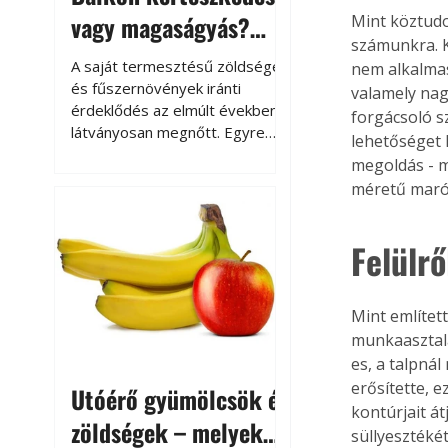
vagy magaságyás?
Mint köztudo
számunkra. 
Helytakarékos
A saját termesztésű zöldségek
nem alkalmas
kertészkedés
és fűszernövények iránti
valamely nag
érdeklődés az elmúlt években
forgácsoló s
látványosan megnőtt. Egyre
lehetőséget 
többen szeretnék tudni, honnan
megoldás - m
származik az élelmiszer az
méretű maróá
asztalukra, miközben a
kertészkedés sokak számára
kikapcsolódást és feltöltődést
Felülr
is jelent.
Mint említet
munkaasztalá
es, a talpnál
erősítette, e
Utóérő gyümölcsök és
kontúrjait át
zöldségek – melyek
süllyesztéké