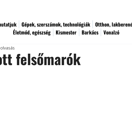
utatjuk
Gépek, szerszámok, technológiák
Otthon, lakberen
Életmód, egészség
Kismester
Barkács
Vonalzó
 olvasás
tt felsőmarók