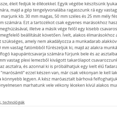
ze, éleit fedjük le éllécekkel. Egyik végébe készítsünk lyuka
mára, majd a gép tengelyvonalába ragasszunk rá egy vastagí
 marjunk kb. 30 mm magas, 50 mm széles és 25 mm mély fés
 számára. Ezt a tartozékot csak egyenes marásokhoz haszn
meghúzásával, illetve a másik vége felől egy kisebb csavaros
 megfelelő beállítását követően. Ívelt, alakos élmarásokhoz
t szükséges, amely nem akadályozza a munkadarab alakköv
0 mm vastag fatömbből fűrészeljük ki, majd az alakra munká
lfogó kapupántcsavarja számára fúrjunk bele és az asztalba 
 mm vastag plexi lemezből kivágott takarólapot csavarozzunk
az asztalra, és azonnal ki is próbálhatjuk egy ívelt élű fada
A "marósámli" ezzel készen van, már csak vékonyan le kell l
a könnyebb legyen. A kész maróasztalt bárhová felfoghatjuk
kényelmesen marhatunk vele vékony léceken kívül alakos mu
, technológiák
ertben,
Gyógyító növények: a
sban
természet kincsei az