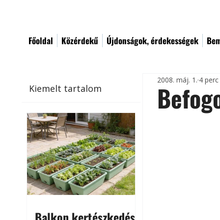
Főoldal
Közérdekű
Újdonságok, érdekességek
Bem
2008. máj. 1.
4 perc
Befogo
Kiemelt tartalom
Balkon kertészkedés