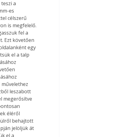
teszi a 
 mm-es 
tel célszerű 
on is megfelelő. 
gasszuk fel a 
t. Ezt követően 
 oldalanként egy 
sük el a talp 
tásához 
vetően 
gásához 
E művelethez 
ből leszabott 
el megerősítve 
 pontosan 
ek éléről 
ülről behajtott 
ján jelöljük át 
k el a 