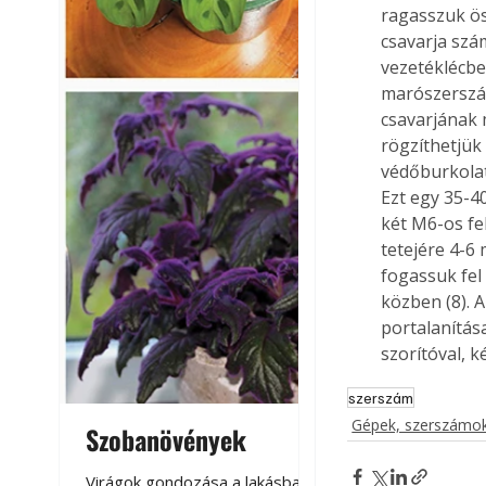
ragasszuk öss
csavarja szá
vezetéklécbe
marószerszám
csavarjának 
rögzíthetjük
védőburkola
Ezt egy 35-4
két M6-os fe
tetejére 4-6
fogassuk fel 
közben (8). 
portalanítás
szorítóval, 
szerszám
Gépek, szerszámok
Szobanövények
Virágoskert: k
teraszon, laká
Virágok gondozása a lakásban,