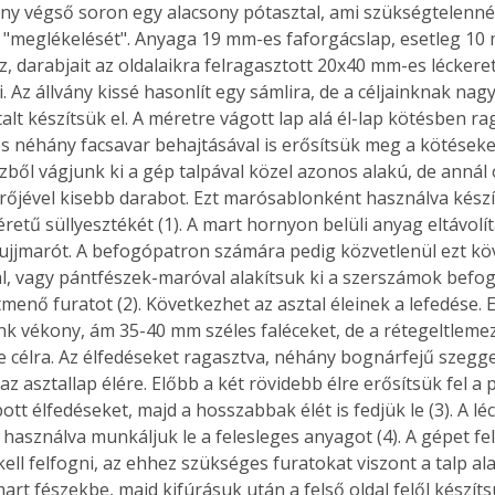
ány végső soron egy alacsony pótasztal, ami szükségtelenné 
"meglékelését". Anyaga 19 mm-es faforgácslap, esetleg 10
, darabjait az oldalaikra felragasztott 20x40 mm-es léckeret
 Az állvány kissé hasonlít egy sámlira, de a céljainknak nagy
alt készítsük el. A méretre vágott lap alá él-lap kötésben ra
és néhány facsavar behajtásával is erősítsük meg a kötéseke
zből vágjunk ki a gép talpával közel azonos alakú, de annál
őjével kisebb darabot. Ezt marósablonként használva készít
retű süllyesztékét (1). A mart hornyon belüli anyag eltávolí
ujjmarót. A befogópatron számára pedig közvetlenül ezt kö
l, vagy pántfészek-maróval alakítsuk ki a szerszámok befo
menő furatot (2). Következhet az asztal éleinek a lefedése. 
k vékony, ám 35-40 mm széles faléceket, de a rétegeltlemez
k e célra. Az élfedéseket ragasztva, néhány bognárfejű szegg
az asztallap élére. Előbb a két rövidebb élre erősítsük fel a
tt élfedéseket, majd a hosszabbak élét is fedjük le (3). A léc
használva munkáljuk le a felesleges anyagot (4). A gépet fel
ell felfogni, az ehhez szükséges furatokat viszont a talp alap
art fészekbe, majd kifúrásuk után a felső oldal felől készítsü