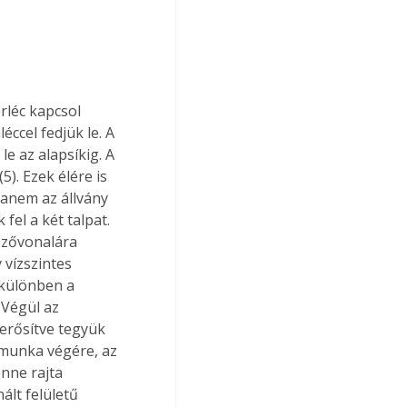
rléc kapcsol 
ccel fedjük le. A 
e az alapsíkig. A 
). Ezek élére is 
anem az állvány 
fel a két talpat. 
ezővonalára 
 vízszintes 
 különben a 
 Végül az 
gerősítve tegyük 
 munka végére, az 
nne rajta 
lt felületű 