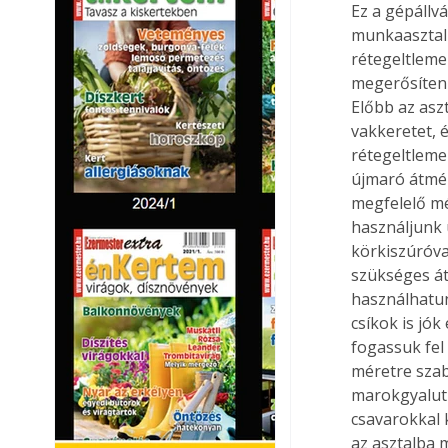
Ez a gépállv
munkaasztal 
rétegeltlemez
megerősíteni.
Előbb az aszt
vakkeretet, 
rétegeltleme
újmaró átmér
megfelelő mé
használjunk 
körkiszúróva
szükséges át
használhatun
csíkok is jó
fogassuk fel 
méretre szabo
marokgyalut 
csavarokkal k
az asztalba m