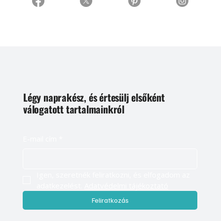
Légy naprakész, és értesülj elsőként
válogatott tartalmainkról
E-mail cím
*
Igen, szeretnék feliratkozni, és elfogadom az 
adatkezelést. 
Adatvédelmi tájékoztató
Feliratkozás