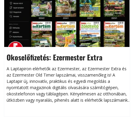
Okoselőfizetés: Ezermester Extra
A Laptapiron elérhetők az Ezermester, az Ezermester Extra és
az Ezermester Old Timer lapszámai, visszamenőleg is! A
Laptapir új, innovatív, praktikus és egyedi megoldás a
L
nyomtatott magazinok digitális olvasására számítógépen,
okostelefonon vagy táblagépen. Kényelmesen az otthonában,
útközben vagy nyaralás, pihenés alatt is elérhetők lapszámaink.
ú
Bárhol, bármikor, akár külföldön élve vagy dolgozva is
B
olvashatók az Ezermester lapszámai. A Laptapir kényelmes
megoldás, mert: – t