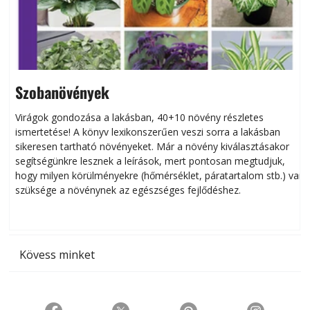
Szobanövények
Virágok gondozása a lakásban, 40+10 növény részletes
ismertetése! A könyv lexikonszerűen veszi sorra a lakásban
s
sikeresen tart­ha­tó növényeket. Már a növény kiválasztásakor
h
segítségünkre lesznek a leírások, mert pontosan megtudjuk,
k
hogy milyen körülményekre (hőmérséklet, páratartalom stb.) van
szüksége a növénynek az egészséges fejlődéshez.
t
Kövess minket