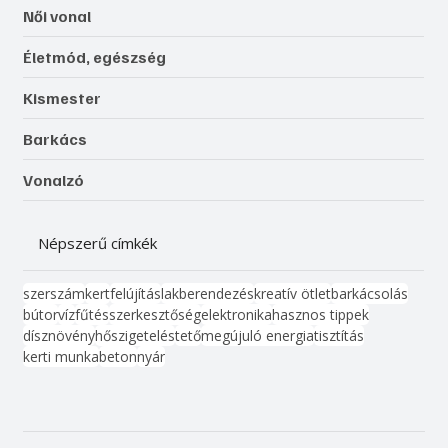
Női vonal
Életmód, egészség
Kismester
Barkács
Vonalzó
Népszerű címkék
szerszám
kert
felújítás
lakberendezés
kreatív ötlet
barkácsolás
bútor
víz
fűtés
szerkesztőség
elektronika
hasznos tippek
dísznövény
hőszigetelés
tető
megújuló energia
tisztítás
kerti munka
beton
nyár