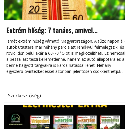
Extrém hőség: 7 tanács, amivel
megóvhatjuk autónkat a nyári károktól
Ismét extrém hőség várható Magyarországon. A tűző napon álló
autók utastere már néhány perc alatt rendkívül felmelegszik, és
rövid időn belül akár a 60-70 °C-ot is megközelítheti. Ez nemcsak
n
a beszállást teszi kellemetlenné, hanem az autó állapotára és a
benne hagyott tárgyakra is káros hatással lehet. Néhány
egyszerű óvintézkedéssel azonban jelentősen csökkenthetjük a
hőség káros hatásait.
l
Szerkesztőségi