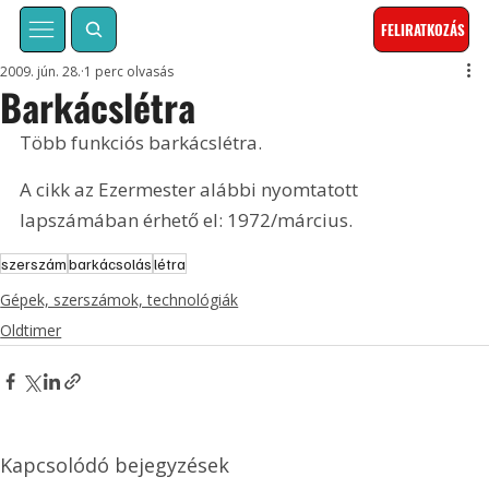
FELIRATKOZÁS
2009. jún. 28.
1 perc olvasás
Barkácslétra
Több funkciós barkácslétra. 
A cikk az Ezermester alábbi nyomtatott 
lapszámában érhető el: 1972/március.
szerszám
barkácsolás
létra
Gépek, szerszámok, technológiák
Oldtimer
Kapcsolódó bejegyzések