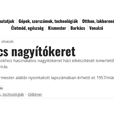
utatjuk
Gépek, szerszámok, technológiák
Otthon, lakberen
Életmód, egészség
Kismester
Barkács
Vonalzó
c olvasás
s nagyítókeret
okhoz használatos nagyítókeret házi elkészítését ismertető 
írás.
ermester alábbi nyomtatott lapszámában érhető el: 1957/már
ás
, technológiák
Oldtimer