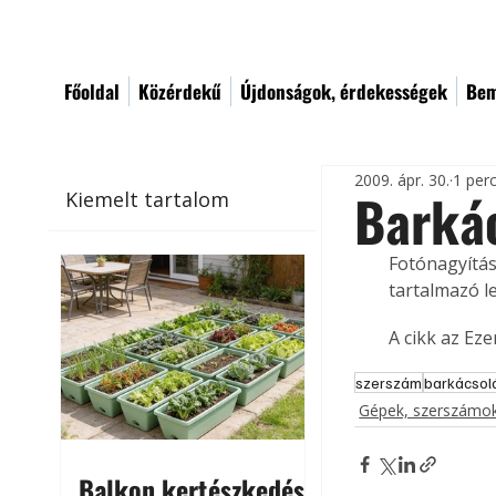
Főoldal
Közérdekű
Újdonságok, érdekességek
Bem
2009. ápr. 30.
1 per
Barkác
Kiemelt tartalom
Fotónagyítás
tartalmazó le
A cikk az Ez
szerszám
barkácsol
Gépek, szerszámok
Balkon kertészkedés