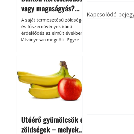
vagy magaságyás?
Kapcsolódó bejeg
Helytakarékos
A saját termesztésű zöldségek
kertészkedés
és fűszernövények iránti
érdeklődés az elmúlt években
látványosan megnőtt. Egyre
többen szeretnék tudni, honnan
származik az élelmiszer az
asztalukra, miközben a
kertészkedés sokak számára
kikapcsolódást és feltöltődést
is jelent.
Utóérő gyümölcsök és
zöldségek – melyek