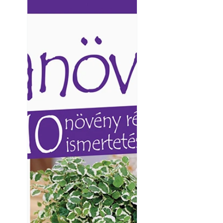
Ezermester lapszámai. A
Ezermester lapszámai
Laptapir kényelmes megoldás,
Laptapir kényelmes 
mert: – t
mert: – t