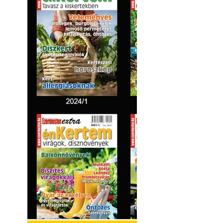
Kültéri hűtés: ho
a teraszt és a ker