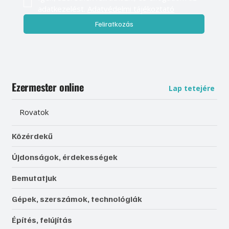
adatkezelést. 
Adatvédelmi tájékoztató
Feliratkozás
Ezermester online
Lap tetejére
Rovatok
Közérdekű
Újdonságok, érdekességek
Bemutatjuk
Gépek, szerszámok, technológiák
Építés, felújítás