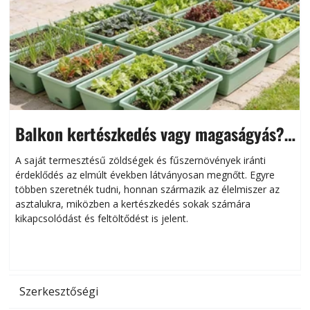
Balkon kertészkedés vagy magaságyás?
Helytakarékos kertészkedés
A saját termesztésű zöldségek és fűszernövények iránti
érdeklődés az elmúlt években látványosan megnőtt. Egyre
többen szeretnék tudni, honnan származik az élelmiszer az
l
asztalukra, miközben a kertészkedés sokak számára
kikapcsolódást és feltöltődést is jelent.
é
d
Szerkesztőségi