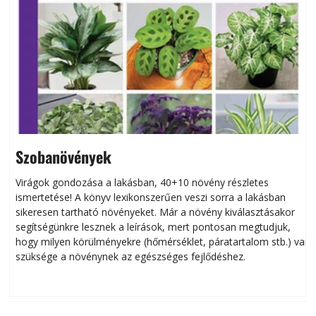
Szobanövények
Virágok gondozása a lakásban, 40+10 növény részletes
ismertetése! A könyv lexikonszerűen veszi sorra a lakásban
s
sikeresen tart­ha­tó növényeket. Már a növény kiválasztásakor
h
segítségünkre lesznek a leírások, mert pontosan megtudjuk,
k
hogy milyen körülményekre (hőmérséklet, páratartalom stb.) van
szüksége a növénynek az egészséges fejlődéshez.
t