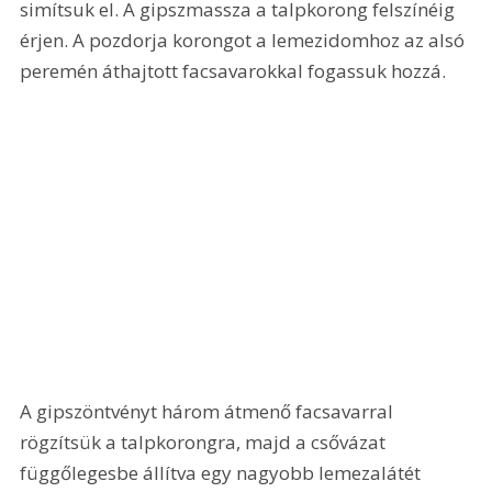
simítsuk el. A gipszmassza a talpkorong felszínéig 
érjen. A pozdorja korongot a lemezidomhoz az alsó 
peremén áthajtott facsavarokkal fogassuk hozzá. 
A gipszöntvényt három átmenő facsavarral 
rögzítsük a talpkorongra, majd a csővázat 
függőlegesbe állítva egy nagyobb lemezalátét 