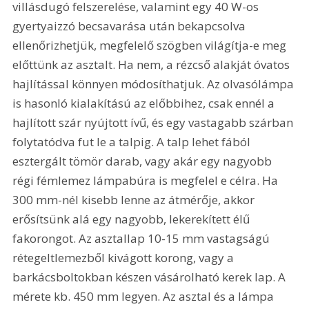
villásdugó felszerelése, valamint egy 40 W-os 
gyertyaizzó becsavarása után bekapcsolva 
ellenőrizhetjük, megfelelő szögben világítja-e meg 
előttünk az asztalt. Ha nem, a rézcső alakját óvatos 
hajlítással könnyen módosíthatjuk. Az olvasólámpa 
is hasonló kialakítású az előbbihez, csak ennél a 
hajlított szár nyújtott ívű, és egy vastagabb szárban 
folytatódva fut le a talpig. A talp lehet fából 
esztergált tömör darab, vagy akár egy nagyobb 
régi fémlemez lámpabúra is megfelel e célra. Ha 
300 mm-nél kisebb lenne az átmérője, akkor 
erősítsünk alá egy nagyobb, lekerekített élű 
fakorongot. Az asztallap 10-15 mm vastagságú 
rétegeltlemezből kivágott korong, vagy a 
barkácsboltokban készen vásárolható kerek lap. A 
mérete kb. 450 mm legyen. Az asztal és a lámpa 