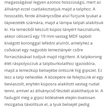
magasságával legyen azonos hosszúságú, mert az 
állványt ezzel csatlakoztatjuk majd a talphoz. A 
hosszabb, ferde állványcsőbe alul fúrjunk lyukat a 
tápvezeték számára, majd a lámpa talpát alakítsuk 
ki. Ha lemezből készült kúpos tányért használunk, 
akkor célszerű egy 19 mm vastag MDF lapból 
kivágott koronggal lefedni alulról, amelyhez a 
csővázat egy nagyobb lemeztányér csőre 
forrasztásával tudjuk majd rögzíteni. A talpkorong 
élét ráspolyozzuk a talpburkolathoz igazodóra, 
majd a lemezkúp belsejébe öntsünk híg gipszet. Ez 
lesz a talp nehezéke. A közepére ne felejtsünk el egy 
beviaszolt, enyhén kúposra alakított vastag rudat 
tenni, amivel az állványcső fészkét alakíthatjuk ki. A 
fadugót még a gipsz kötésének elején óvatosan 
mozgatva távolítsuk el, a lyuk belsejét pedig 