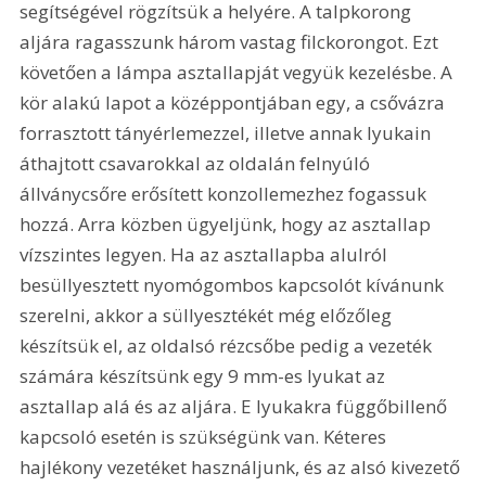
segítségével rögzítsük a helyére. A talpkorong 
aljára ragasszunk három vastag filckorongot. Ezt 
követően a lámpa asztallapját vegyük kezelésbe. A 
kör alakú lapot a középpontjában egy, a csővázra 
forrasztott tányérlemezzel, illetve annak lyukain 
áthajtott csavarokkal az oldalán felnyúló 
állványcsőre erősített konzollemezhez fogassuk 
hozzá. Arra közben ügyeljünk, hogy az asztallap 
vízszintes legyen. Ha az asztallapba alulról 
besüllyesztett nyomógombos kapcsolót kívánunk 
szerelni, akkor a süllyesztékét még előzőleg 
készítsük el, az oldalsó rézcsőbe pedig a vezeték 
számára készítsünk egy 9 mm-es lyukat az 
asztallap alá és az aljára. E lyukakra függőbillenő 
kapcsoló esetén is szükségünk van. Kéteres 
hajlékony vezetéket használjunk, és az alsó kivezető 