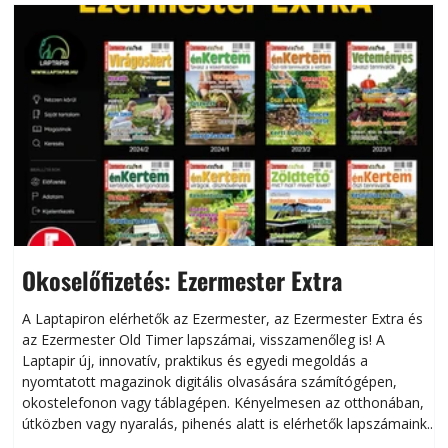
Okoselőfizetés: Ezermester Extra
A Laptapiron elérhetők az Ezermester, az Ezermester Extra és
az Ezermester Old Timer lapszámai, visszamenőleg is! A
Laptapir új, innovatív, praktikus és egyedi megoldás a
L
nyomtatott magazinok digitális olvasására számítógépen,
okostelefonon vagy táblagépen. Kényelmesen az otthonában,
útközben vagy nyaralás, pihenés alatt is elérhetők lapszámaink.
ú
Bárhol, bármikor, akár külföldön élve vagy dolgozva is
B