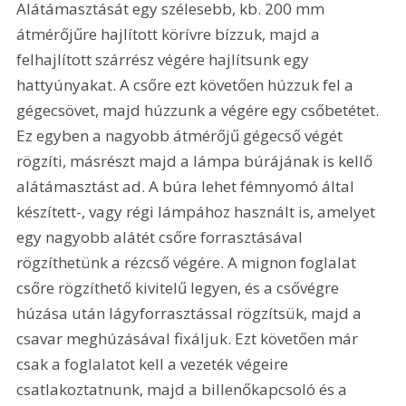
Alátámasztását egy szélesebb, kb. 200 mm 
átmérőjűre hajlított körívre bízzuk, majd a 
felhajlított szárrész végére hajlítsunk egy 
hattyúnyakat. A csőre ezt követően húzzuk fel a 
gégecsövet, majd húzzunk a végére egy csőbetétet. 
Ez egyben a nagyobb átmérőjű gégecső végét 
rögzíti, másrészt majd a lámpa búrájának is kellő 
alátámasztást ad. A búra lehet fémnyomó által 
készített-, vagy régi lámpához használt is, amelyet 
egy nagyobb alátét csőre forrasztásával 
rögzíthetünk a rézcső végére. A mignon foglalat 
csőre rögzíthető kivitelű legyen, és a csővégre 
húzása után lágyforrasztással rögzítsük, majd a 
csavar meghúzásával fixáljuk. Ezt követően már 
csak a foglalatot kell a vezeték végeire 
csatlakoztatnunk, majd a billenőkapcsoló és a 