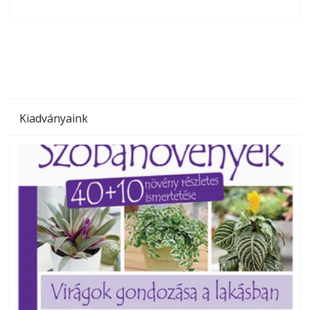
olvashatók az Ezermester lapszámai. A Laptapir kényelmes
megoldás, mert: – t
Kiadványaink