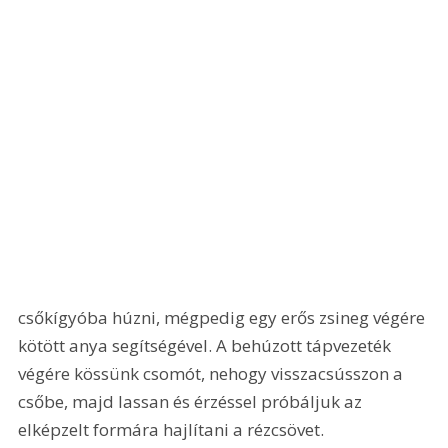
csőkígyóba húzni, mégpedig egy erős zsineg végére 
kötött anya segítségével. A behúzott tápvezeték 
végére kössünk csomót, nehogy visszacsússzon a 
csőbe, majd lassan és érzéssel próbáljuk az 
elképzelt formára hajlítani a rézcsövet. 