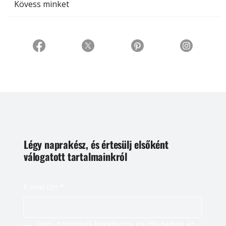
Kövess minket
Légy naprakész, és értesülj elsőként
válogatott tartalmainkról
E-mail cím
*
Igen, szeretnék feliratkozni, és elfogadom az 