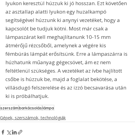
lyukon keresztül húzzuk ki jó hosszan. Ezt követően 
az asztallap alatti lyukon egy huzalkampó 
segítségével húzzunk ki anynyi vezetéket, hogy a 
kapcsolót be tudjuk kötni. Most már csak a 
lámpaszárat kell meghajlítanunk 10-15 mm 
átmérőjű rézcsőből, amelynek a végére kis 
fémbúrás lámpát erősítsünk. Erre a lámpaszárra is 
húzhatunk műanyag gégecsövet, ám ez nem 
feltétlenül szükséges. A vezetéket az ívbe hajlított 
csőbe is húzzuk be, majd a foglalat bekötése, a 
villásdugó felszerelése és az izzó becsavarása után 
ki is próbálhatjuk.
szerszám
barkácsolás
lámpa
Gépek, szerszámok, technológiák