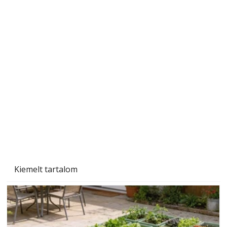
A varrógép és a varrás
Kiemelt tartalom