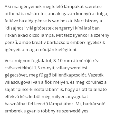
Aki ma igényeinek megfelelő lámpákat szeretne 
otthonába vásárolni, annak igazán könnyű a dolga, 
feltéve ha elég pénze is van hozzá. Mert bizony a 
"dizájnos" világítótestek tengernyi kínálatában 
ritkán akad olcsó lámpa. Mit tesz ilyenkor a szerény 
pénzű, ámde kreatív barkácsoló ember? Igyekszik 
igényeit a maga módján kielégíteni.
Vesz mignon foglalatot, 8-10 mm átmérőjű réz 
csővezetékből 1,5 m-nyit, villanyszerelési 
gégecsövet, meg függő billenőkapcsolót. Vezeték 
villásdugóval van a fiók mélyén, és még körülnéz a 
saját "pince-kincstárában" is, hogy az ott található 
elfekvő készletből még milyen anyagokat 
használhat fel leendő lámpájához. Mi, barkácsoló 
emberek ugyanis többnyire szenvedélyes 