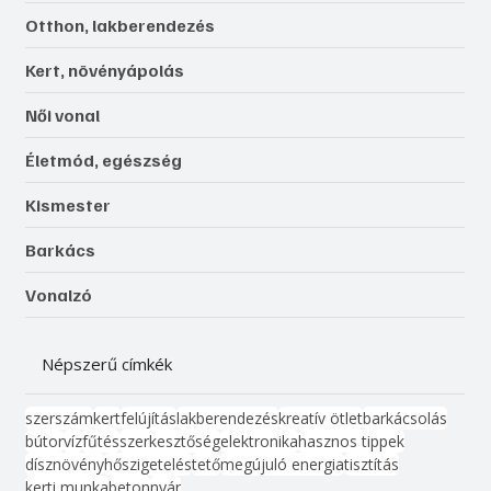
Otthon, lakberendezés
Kert, növényápolás
Női vonal
Életmód, egészség
Kismester
Barkács
Vonalzó
Népszerű címkék
szerszám
kert
felújítás
lakberendezés
kreatív ötlet
barkácsolás
bútor
víz
fűtés
szerkesztőség
elektronika
hasznos tippek
dísznövény
hőszigetelés
tető
megújuló energia
tisztítás
kerti munka
beton
nyár