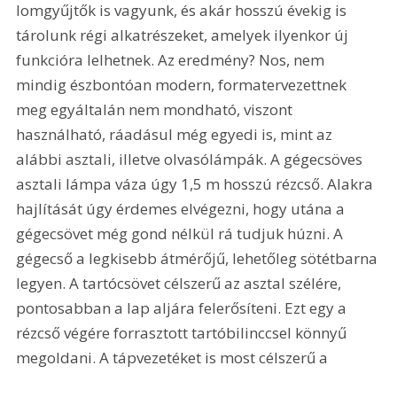
lomgyűjtők is vagyunk, és akár hosszú évekig is 
tárolunk régi alkatrészeket, amelyek ilyenkor új 
funkcióra lelhetnek. Az eredmény? Nos, nem 
mindig észbontóan modern, formatervezettnek 
meg egyáltalán nem mondható, viszont 
használható, ráadásul még egyedi is, mint az 
alábbi asztali, illetve olvasólámpák. A gégecsöves 
asztali lámpa váza úgy 1,5 m hosszú rézcső. Alakra 
hajlítását úgy érdemes elvégezni, hogy utána a 
gégecsövet még gond nélkül rá tudjuk húzni. A 
gégecső a legkisebb átmérőjű, lehetőleg sötétbarna 
legyen. A tartócsövet célszerű az asztal szélére, 
pontosabban a lap aljára felerősíteni. Ezt egy a 
rézcső végére forrasztott tartóbilinccsel könnyű 
megoldani. A tápvezetéket is most célszerű a 