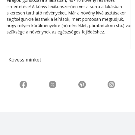
Virágok gondozása a lakásban, 40+10 növény részletes
ismertetése! A könyv lexikonszerűen veszi sorra a lakásban
s
sikeresen tart­ha­tó növényeket. Már a növény kiválasztásakor
h
segítségünkre lesznek a leírások, mert pontosan megtudjuk,
k
hogy milyen körülményekre (hőmérséklet, páratartalom stb.) van
szüksége a növénynek az egészséges fejlődéshez.
t
Kövess minket