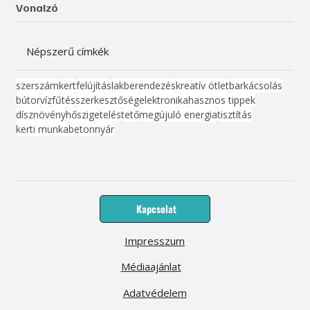
Vonalzó
Népszerű címkék
szerszám
kert
felújítás
lakberendezés
kreatív ötlet
barkácsolás
bútor
víz
fűtés
szerkesztőség
elektronika
hasznos tippek
dísznövény
hőszigetelés
tető
megújuló energia
tisztítás
kerti munka
beton
nyár
Kapcsolat
Impresszum
Médiaajánlat
Adatvédelem