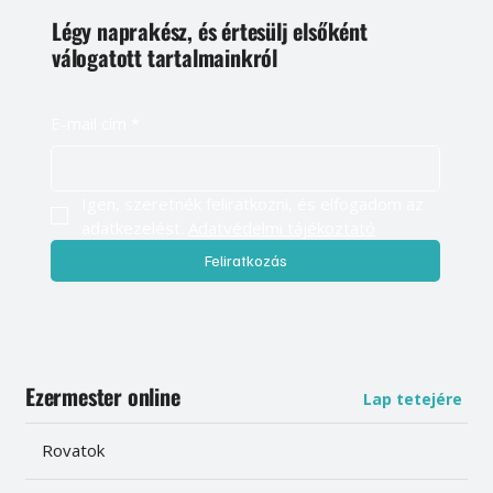
Légy naprakész, és értesülj elsőként
válogatott tartalmainkról
E-mail cím
*
Igen, szeretnék feliratkozni, és elfogadom az 
adatkezelést. 
Adatvédelmi tájékoztató
Feliratkozás
Ezermester online
Lap tetejére
Rovatok