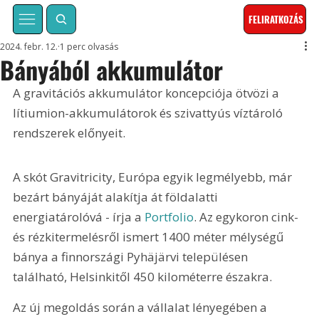
FELIRATKOZÁS
2024. febr. 12.
1 perc olvasás
Bányából akkumulátor
A gravitációs akkumulátor koncepciója ötvözi a 
lítiumion-akkumulátorok és szivattyús víztároló 
rendszerek előnyeit.
A skót Gravitricity, Európa egyik legmélyebb, már 
bezárt bányáját alakítja át földalatti 
energiatárolóvá - írja a 
Portfolio
. Az egykoron cink- 
és rézkitermelésről ismert 1400 méter mélységű 
bánya a finnországi Pyhäjärvi településen 
található, Helsinkitől 450 kilométerre északra.
Az új megoldás során a vállalat lényegében a 