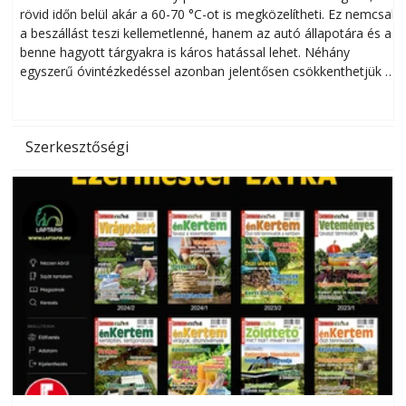
rövid időn belül akár a 60-70 °C-ot is megközelítheti. Ez nemcsak
n
a beszállást teszi kellemetlenné, hanem az autó állapotára és a
benne hagyott tárgyakra is káros hatással lehet. Néhány
egyszerű óvintézkedéssel azonban jelentősen csökkenthetjük a
hőség káros hatásait.
l
Szerkesztőségi