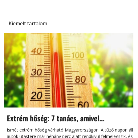
Kiemelt tartalom
Extrém hőség: 7 tanács, amivel
megóvhatjuk autónkat a nyári károktól
Ismét extrém hőség várható Magyarországon. A tűző napon álló
autók utastere már néhány perc alatt rendkívül felmelegszik, és