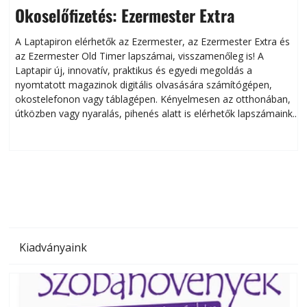
Okoselőfizetés: Ezermester Extra
A Laptapiron elérhetők az Ezermester, az Ezermester Extra és
az Ezermester Old Timer lapszámai, visszamenőleg is! A
Laptapir új, innovatív, praktikus és egyedi megoldás a
L
nyomtatott magazinok digitális olvasására számítógépen,
okostelefonon vagy táblagépen. Kényelmesen az otthonában,
útközben vagy nyaralás, pihenés alatt is elérhetők lapszámaink.
ú
Bárhol, bármikor, akár külföldön élve vagy dolgozva is
B
olvashatók az Ezermester lapszámai. A Laptapir kényelmes
megoldás, mert: – t
Kiadványaink