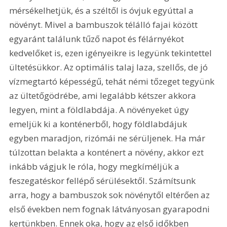
mérsékelhetjük, és a széltől is óvjuk egyúttal a 
növényt. Mivel a bambuszok télálló fajai között 
egyaránt találunk tűző napot és félárnyékot 
kedvelőket is, ezen igényeikre is legyünk tekintettel 
ültetésükkor. Az optimális talaj laza, szellős, de jó 
vízmegtartó képességű, tehát némi tőzeget tegyünk 
az ültetőgödrébe, ami legalább kétszer akkora 
legyen, mint a földlabdája. A növényeket úgy 
emeljük ki a konténerből, hogy földlabdájuk 
egyben maradjon, rizómái ne sérüljenek. Ha már 
túlzottan belakta a konténert a növény, akkor ezt 
inkább vágjuk le róla, hogy megkíméljük a 
feszegatéskor fellépő sérülésektől. Számítsunk 
arra, hogy a bambuszok sok növénytől eltérően az 
első években nem fognak látványosan gyarapodni 
kertünkben. Ennek oka, hogy az első időkben 