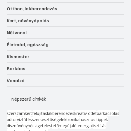
Otthon, lakberendezés
Kert, növényápolás
Női vonal
Életmód, egészség
Kismester
Barkács
Vonalzó
Népszerű címkék
szerszám
kert
felújítás
lakberendezés
kreatív ötlet
barkácsolás
bútor
víz
fűtés
szerkesztőség
elektronika
hasznos tippek
dísznövény
hőszigetelés
tető
megújuló energia
tisztítás