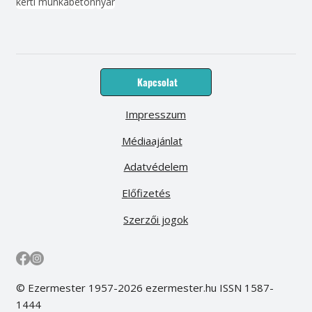
kerti munka
beton
nyár
Kapcsolat
Impresszum
Médiaajánlat
Adatvédelem
Előfizetés
Szerzői jogok
© Ezermester 1957-2026 ezermester.hu ISSN 1587-
1444