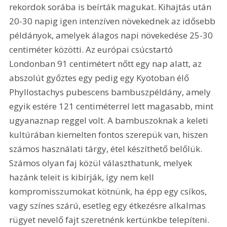
rekordok sorába is beírták magukat. Kihajtás után 
20-30 napig igen intenzíven növekednek az idősebb 
példányok, amelyek álagos napi növekedése 25-30 
centiméter közötti. Az európai csúcstartó 
Londonban 91 centimétert nőtt egy nap alatt, az 
abszolút győztes egy pedig egy Kyotoban élő 
Phyllostachys pubescens bambuszpéldány, amely 
egyik estére 121 centiméterrel lett magasabb, mint 
ugyanaznap reggel volt. A bambuszoknak a keleti 
kultúrában kiemelten fontos szerepük van, hiszen 
számos használati tárgy, étel készíthető belőlük. 
Számos olyan faj közül választhatunk, melyek 
hazánk teleit is kibírják, így nem kell 
kompromisszumokat kötnünk, ha épp egy csíkos, 
vagy színes szárú, esetleg egy étkezésre alkalmas 
rügyet nevelő fajt szeretnénk kertünkbe telepíteni. 