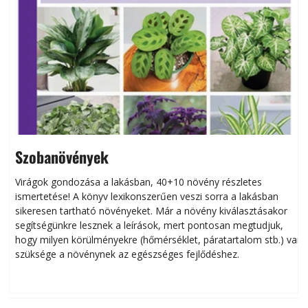
Szobanövények
Virágok gondozása a lakásban, 40+10 növény részletes
ismertetése! A könyv lexikonszerűen veszi sorra a lakásban
s
sikeresen tart­ha­tó növényeket. Már a növény kiválasztásakor
h
segítségünkre lesznek a leírások, mert pontosan megtudjuk,
k
hogy milyen körülményekre (hőmérséklet, páratartalom stb.) van
szüksége a növénynek az egészséges fejlődéshez.
t