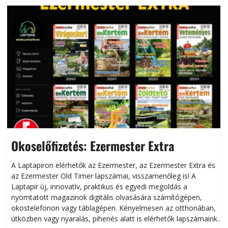
Okoselőfizetés: Ezermester Extra
A Laptapiron elérhetők az Ezermester, az Ezermester Extra és
az Ezermester Old Timer lapszámai, visszamenőleg is! A
Laptapir új, innovatív, praktikus és egyedi megoldás a
L
nyomtatott magazinok digitális olvasására számítógépen,
okostelefonon vagy táblagépen. Kényelmesen az otthonában,
útközben vagy nyaralás, pihenés alatt is elérhetők lapszámaink.
ú