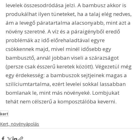
levelek összesodródása jelzi. A bambusz akkor is 
produkálhat ilyen tüneteket, ha a talaj elég nedves, 
ám a levegő páratartalma alacsonyabb, mint azt a 
növény szeretné. A víz és a páraigényből eredő 
problémák az idő előrehaladtával egyre 
csökkennek majd, mivel minél idősebb egy 
bambusztő, annál jobban viseli a szárazságot 
(persze csak ésszerű keretek között). Végezetül még 
egy érdekesség: a bambuszok sejtjeinek magas a 
szilíciumtartalma, ezért levelei sokkal lassabban 
bomlanak le, mint más növényeké. Lombjukat 
tehát nem célszerű a komposztálóba keverni.
kert
Kert, növényápolás