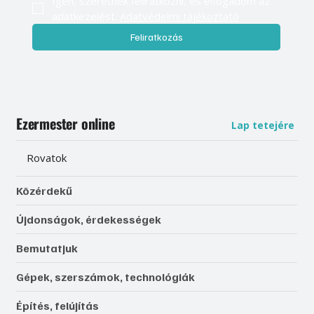
Igen, szeretnék feliratkozni, és elfogadom az 
adatkezelést. 
Adatvédelmi tájékoztató
Feliratkozás
Ezermester online
Lap tetejére
Rovatok
Közérdekű
Újdonságok, érdekességek
Bemutatjuk
Gépek, szerszámok, technológiák
Építés, felújítás