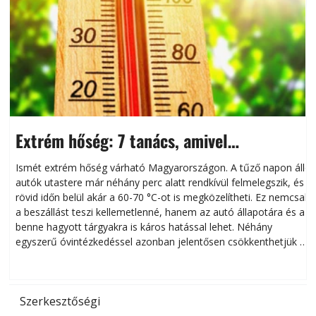
Extrém hőség: 7 tanács, amivel
megóvhatjuk autónkat a nyári károktól
Ismét extrém hőség várható Magyarországon. A tűző napon álló
autók utastere már néhány perc alatt rendkívül felmelegszik, és
rövid időn belül akár a 60-70 °C-ot is megközelítheti. Ez nemcsak
n
a beszállást teszi kellemetlenné, hanem az autó állapotára és a
benne hagyott tárgyakra is káros hatással lehet. Néhány
egyszerű óvintézkedéssel azonban jelentősen csökkenthetjük a
hőség káros hatásait.
l
Szerkesztőségi