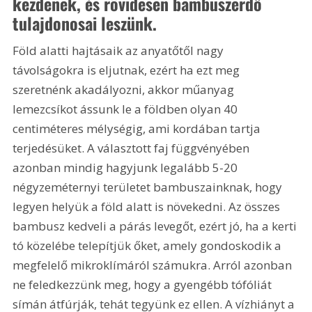
kezdenek, és rövidesen bambuszerdő 
tulajdonosai leszünk. 
Föld alatti hajtásaik az anyatőtől nagy 
távolságokra is eljutnak, ezért ha ezt meg 
szeretnénk akadályozni, akkor műanyag 
lemezcsíkot ássunk le a földben olyan 40 
centiméteres mélységig, ami kordában tartja 
terjedésüket. A választott faj függvényében 
azonban mindig hagyjunk legalább 5-20 
négyzeméternyi területet bambuszainknak, hogy 
legyen helyük a föld alatt is növekedni. Az összes 
bambusz kedveli a párás levegőt, ezért jó, ha a kerti 
tó közelébe telepítjük őket, amely gondoskodik a 
megfelelő mikroklímáról számukra. Arról azonban 
ne feledkezzünk meg, hogy a gyengébb tófóliát 
símán átfúrják, tehát tegyünk ez ellen. A vízhiányt a 