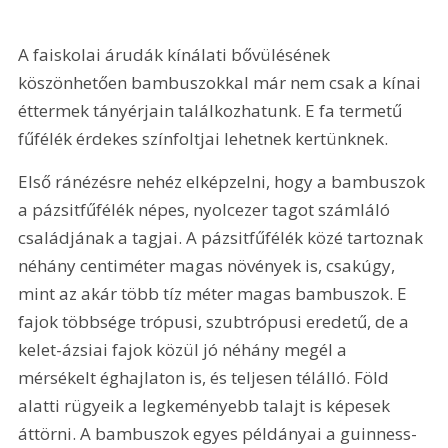
A faiskolai árudák kínálati bővülésének 
köszönhetően bambuszokkal már nem csak a kínai 
éttermek tányérjain találkozhatunk. E fa termetű 
fűfélék érdekes színfoltjai lehetnek kertünknek.
Első ránézésre nehéz elképzelni, hogy a bambuszok 
a pázsitfűfélék népes, nyolcezer tagot számláló 
családjának a tagjai. A pázsitfűfélék közé tartoznak 
néhány centiméter magas növények is, csakúgy, 
mint az akár több tíz méter magas bambuszok. E 
fajok többsége trópusi, szubtrópusi eredetű, de a 
kelet-ázsiai fajok közül jó néhány megél a 
mérsékelt éghajlaton is, és teljesen télálló. Föld 
alatti rügyeik a legkeményebb talajt is képesek 
áttörni. A bambuszok egyes példányai a guinness-