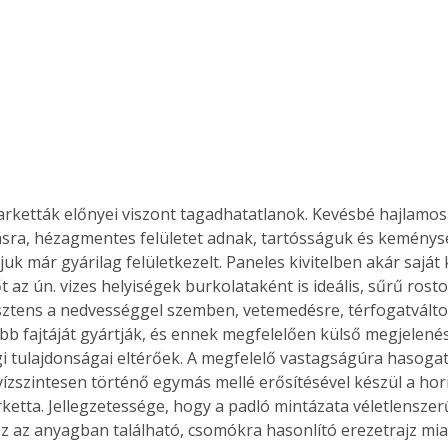
ketták előnyei viszont tagadhatatlanok. Kevésbé hajlamos
sra, hézagmentes felületet adnak, tartósságuk és keménysé
juk már gyárilag felületkezelt. Paneles kivitelben akár saját 
t az ún. vizes helyiségek burkolataként is ideális, sűrű rost
sztens a nedvességgel szemben, vetemedésre, térfogatvált
bb fajtáját gyártják, és ennek megfelelően külső megjelenési
i tulajdonságai eltérőek. A megfelelő vastagságúra hasogat
 vízszintesen történő egymás mellé erősítésével készül a hori
etta. Jellegzetessége, hogy a padló mintázata véletlensze
sz az anyagban található, csomókra hasonlító erezetrajz miatt