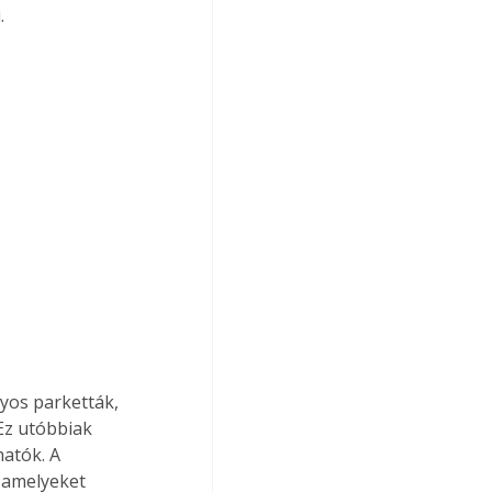
.
os parketták, 
Ez utóbbiak 
atók. A 
 amelyeket 