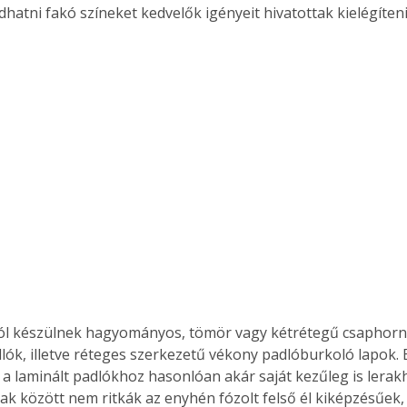
hatni fakó színeket kedvelők igényeit hivatottak kielégíteni
Együtt jobban megéri!
Bővebb információ itt!
k az
Együtt jobban megéri! A
mester
könyvek tetszőleges
er Old
párosítással kedvezményes
áron, 0 Ft postaköltséggel
ptapir új,
megrendelhetők!
és egyedi
tt
lvasására
elefonon
nyelmesen
ben vagy
l készülnek hagyományos, tömör vagy kétrétegű csaphorny
t is
lók, illetve réteges szerkezetű vékony padlóburkoló lapok. 
. Bárhol,
 a laminált padlókhoz hasonlóan akár saját kezűleg is lerakh
ön élve
k között nem ritkák az enyhén fózolt felső él kiképzésűek,
ashatók az