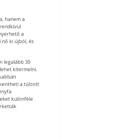
a, hanem a 
rendkívül 
nyerhető a 
nő ki újból, és 
 legalább 30 
ehet kitermelni. 
rsabban 
entheti a túlzott 
ényfa 
eket különféle 
rketták 