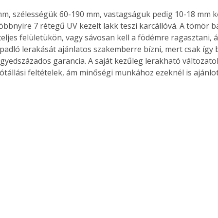
m, szélességük 60-190 mm, vastagságuk pedig 10-18 mm köz
többnyire 7 rétegű UV kezelt lakk teszi karcállóvá. A tömör 
eljes felületükön, vagy sávosan kell a födémre ragasztani, á
padló lerakását ajánlatos szakemberre bízni, mert csak így b
gyedszázados garancia. A saját kezűleg lerakható változato
jótállási feltételek, ám minőségi munkához ezeknél is ajánlo