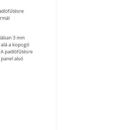
adlófűtésre 
ormál 
alában 3 mm 
alá a kopogó 
 A padlófűtésre 
 panel alsó 