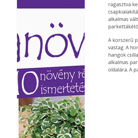
ragasztva ke
Ezermester lapszámai. A
Ezermester lapszámai
csapkialakít
Laptapir kényelmes megoldás,
Laptapir kényelmes 
alkalmas vál
mert: – t
mert: – t
parkettákétól
A korszerű p
vastag. A h
hangok csill
alkalmas par
oldalára. A 