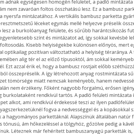
m adnak egységesen homogén felületet, a padló mintázata 
m nem zavaróan foltos összhatású lesz. Ez a bambusz parke
a nyersfa mintázatához. A vertikális bambusz parketta gyár
resztmetszetű léceket egymás mellé helyezve préselik össze.
lesz a burkolóanyag felülete, és sűrűbb harántcsíkozás fut
 egyenletesebb színt és mintázatot ad, így sokkal kevésbé lel
foltosodás. Kisebb helyiségekbe különösen előnyös, mert 
al optikailag pozitívan változtatható a helyiség téraránya. 
lemében alig tér el az előző típusoktól, ám sokkal keményeb
l. Ezt azzal érik el, hogy a bambusz rostjait előbb széthúzz
ból összepréselik. A így létrehozott anyag rostmintázata sű
zet tömörsége miatt nemcsak keményebb, hanem nedvesség
talán nem érzékeny. Főként nagyobb forgalmú, erősen igény
g burkolataként rendkívül tartós. A padló felületi mintázata
pet alkot, ami rendkívül érdekessé teszi az ilyen padlófelül
yagszerkezetüknél fogva a nedvességgel és a kopásokkal 
k a hagyományos parkettáknál. Alapszínük általában natúr 
s tónusú, ám hőkezeléssel a tölgyhöz, gőzölve pedig a kávé
ínük. Léteznek már fehérített bambuszanyagú parketták is,