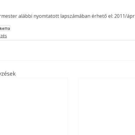
ermester alábbi nyomtatott lapszámában érhető el: 2011/ápril
ketta
ezés
yzések
ertben,
Gyógyító növények: a
sban
természet kincsei az