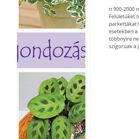
n 900-2000 m
Felületüket 
parkettákat t
esetekben a 
többnyire ne
szigorúak a 