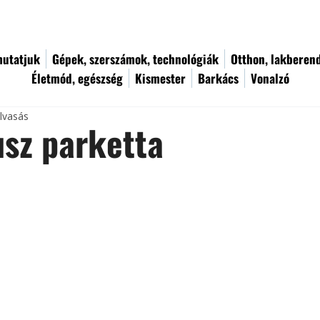
utatjuk
Gépek, szerszámok, technológiák
Otthon, lakberen
Életmód, egészség
Kismester
Barkács
Vonalzó
olvasás
sz parketta