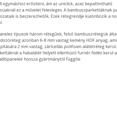
ll egymáshoz erősíteni, ám az uniclick, azaz bepattintható 
. A
ásúaknál ez a művelet felesleges. A bambuszparkettáknak p
megoldás,
tozataik is beszerezhetők. Ezek rétegrendje különbözik a n
. 
aneles típusok három rétegűek, felső bambuszrétegük ált
ordozóréteg azonban 6-8 mm vastag kemény HDF anyag, ami 
apítására 2 mm vastag, zártcellás polifoam alátétréteg kerül.
kettáknál a habalátét helyett ellenhúzó furnér fedés kerül a
padlópanelek hossza gyártmánytól függőe