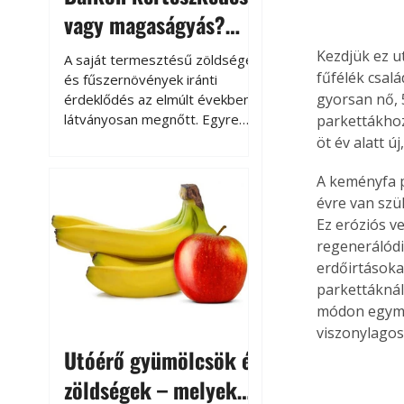
vagy magaságyás?
Helytakarékos
Kezdjük ez u
A saját termesztésű zöldségek
kertészkedés
fűfélék csal
és fűszernövények iránti
gyorsan nő, 
érdeklődés az elmúlt években
látványosan megnőtt. Egyre
parkettákhoz
többen szeretnék tudni, honnan
öt év alatt ú
származik az élelmiszer az
asztalukra, miközben a
A keményfa 
kertészkedés sokak számára
évre van szük
kikapcsolódást és feltöltődést
Ez eróziós v
is jelent.
regenerálódik
erdőirtásoka
parkettáknál
módon egymás
viszonylagos
Utóérő gyümölcsök és
zöldségek – melyek