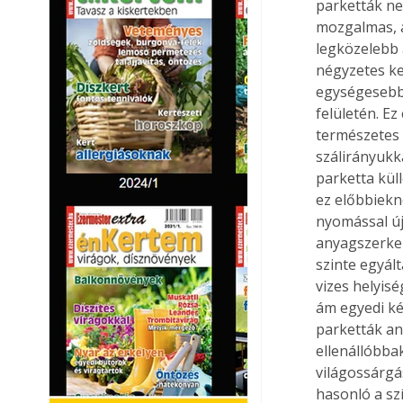
parketták ne
mozgalmas, á
legközelebb 
négyzetes ke
egységesebb 
felületén. Ez
természetes 
szálirányukk
parketta kül
ez előbbiekné
nyomással új
anyagszerke
szinte egyál
vizes helyisé
ám egyedi ké
parketták an
ellenállóbba
világossárgá
hasonló a sz