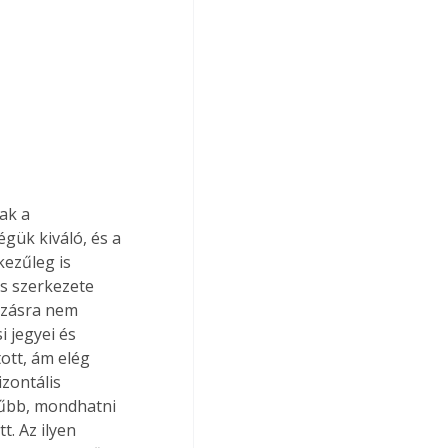
ak a 
gük kiváló, és a 
kezűleg is 
os szerkezete 
ozásra nem 
 jegyei és 
ott, ám elég 
zontális 
rűbb, mondhatni 
. Az ilyen 