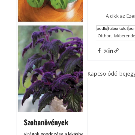
A cikk az Ez
padló
falburkolat
par
Otthon, lakberend
Kapcsolódó bejeg
Szobanövények
Virágoskert: k
teraszon, laká
Virágok gondozása a lakásban,