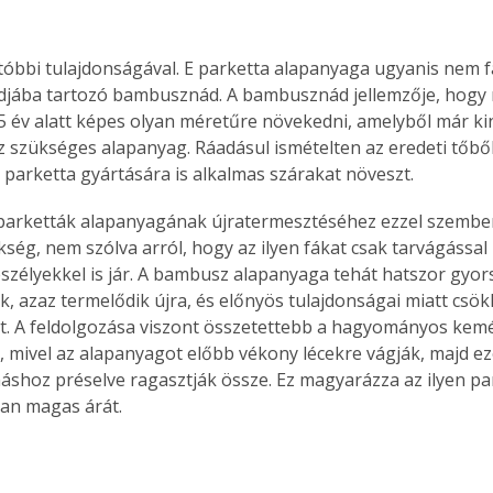
tóbbi tulajdonságával. E parketta alapanyaga ugyanis nem f
ádjába tartozó bambusznád. A bambusznád jellemzője, hogy 
5 év alatt képes olyan méretűre növekedni, amelyből már ki
 szükséges alapanyag. Ráadásul ismételten az eredeti tőből 
j, parketta gyártására is alkalmas szárakat növeszt.
parketták alapanyagának újratermesztéséhez ezzel szemben
ség, nem szólva arról, hogy az ilyen fákat csak tarvágással l
eszélyekkel is jár. A bambusz alapanyaga tehát hatszor gyo
, azaz termelődik újra, és előnyös tulajdonságai miatt csökk
t. A feldolgozása viszont összetettebb a hagyományos kem
, mivel az alapanyagot előbb vékony lécekre vágják, majd ez
hoz préselve ragasztják össze. Ez magyarázza az ilyen pa
an magas árát.