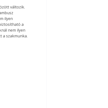
ött változik. 
bambusz 
m ilyen 
iztosítható a 
knál nem ilyen 
tt a szakmunka. 