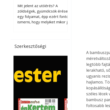
érnek tovább leszedés
Mit jelent az utóérés? A
után?
zöldségek, gyümölcsök érése
egy folyamat, épp ezért fontos
ismerni, hogy melyiket mikor jó
leszedni. Meg kell különböztetni
a gazdasági és a biológiai
érettséget. Például a
paradicsomot sokszor
Szerkesztőségi
gazdasági érettségben, azaz
A bambuszpar
félig éretten szedik le, ezután
méretváltozá
utaztatják hosszan, és még
legtöbb fajtá
pulton tartható kell legyen.
lerakható, ső
Utóérik eközben, de nem lesz
olyan ízű, mint amit a saját
ugyanis rezi
kertünkben, biológiai
hajlamos. Tö
érettségben szedünk le. Teljes
kopásállóság
érettségben szedve nem
széles lécek
tárolható h
bambusz park
foltosabb le