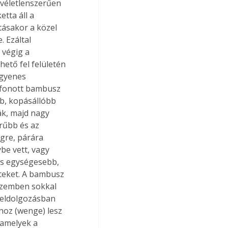
véletlenszerűen 
tta áll a 
tásakor a közel 
 Ezáltal 
 végig a 
hető fel felületén 
egyenes 
A fonott bambusz 
b, kopásállóbb 
ák, majd nagy 
rűbb és az 
re, párára 
be vett, vagy 
 is egységesebb, 
eteket. A bambusz 
szemben sokkal 
feldolgozásban 
hoz (wenge) lesz 
 amelyek a 