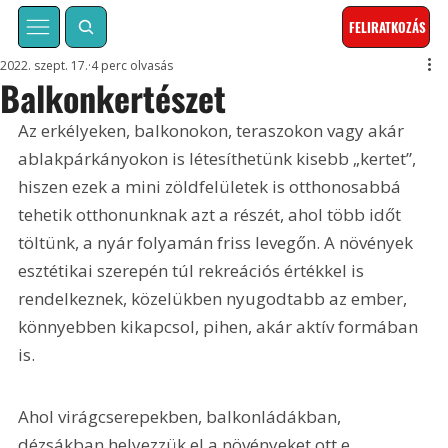
FELIRATKOZÁS
2022. szept. 17.
4 perc olvasás
Balkonkertészet
Az erkélyeken, balkonokon, teraszokon vagy akár 
ablakpárkányokon is létesíthetünk kisebb „kertet”, 
hiszen ezek a mini zöldfelületek is otthonosabbá 
tehetik otthonunknak azt a részét, ahol több időt 
töltünk, a nyár folyamán friss levegőn. A növények 
esztétikai szerepén túl rekreációs értékkel is 
rendelkeznek, közelükben nyugodtabb az ember, 
könnyebben kikapcsol, pihen, akár aktív formában 
is.
Ahol virágcserepekben, balkonládákban, 
dézsákban helyezzük el a növényeket ott e 