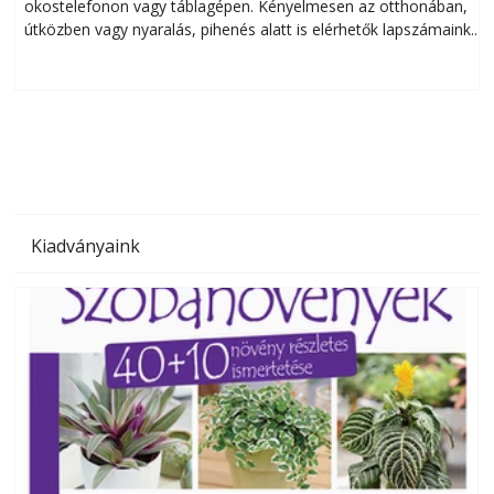
okostelefonon vagy táblagépen. Kényelmesen az otthonában,
útközben vagy nyaralás, pihenés alatt is elérhetők lapszámaink.
ú
Bárhol, bármikor, akár külföldön élve vagy dolgozva is
B
olvashatók az Ezermester lapszámai. A Laptapir kényelmes
megoldás, mert: – t
Kiadványaink