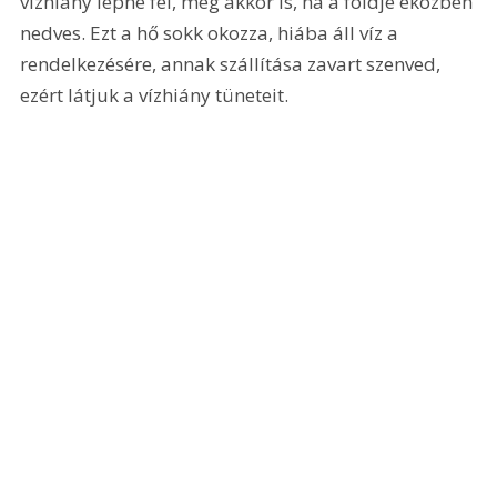
vízhiány lépne fel, még akkor is, ha a földje eközben 
nedves. Ezt a hő sokk okozza, hiába áll víz a 
rendelkezésére, annak szállítása zavart szenved, 
ezért látjuk a vízhiány tüneteit.