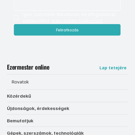
Igen, szeretnék feliratkozni, és elfogadom az 
adatkezelést. 
Adatvédelmi tájékoztató
Feliratkozás
Ezermester online
Lap tetejére
Rovatok
Közérdekű
Újdonságok, érdekességek
Bemutatjuk
Gépek, szerszámok, technológiák