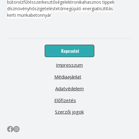
bútor
víz
fűtés
szerkesztőség
elektronika
hasznos tippek
dísznövény
hőszigetelés
tető
megújuló energia
tisztítás
kerti munka
beton
nyár
Kapcsolat
Impresszum
Médiaajánlat
Adatvédelem
Előfizetés
Szerzői jogok