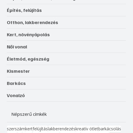
Építés, felújítás
Otthon, lakberendezés
Kert, növényápolás
Női vonal
Életmód, egészség
Kismester
Barkács
Vonalzó
Népszerű címkék
szerszám
kert
felújítás
lakberendezés
kreatív ötlet
barkácsolás