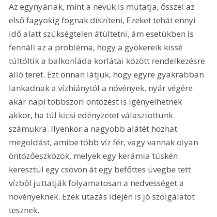
Az egynyáriak, mint a nevük is mutatja, ősszel az 
első fagyokig fognak díszíteni, Ezeket tehát ennyi 
idő alatt szükségtelen átültetni, ám esetükben is 
fennáll az a probléma, hogy a gyökereik kissé 
túltöltik a balkonláda korlátai között rendelkezésre 
álló teret. Ezt onnan látjuk, hogy egyre gyakrabban 
lankadnak a vízhiánytól a növények, nyár végére 
akár napi többszöri öntözést is igényelhetnek 
akkor, ha túl kicsi edényzetet választottunk 
számukra. Ilyenkor a nagyobb alátét hozhat 
megoldást, amibe több víz fér, vagy vannak olyan 
öntözőeszközök, melyek egy kerámia tüskén 
keresztül egy csövön át egy befőttes üvegbe tett 
vízből juttatják folyamatosan a nedvességet a 
növényeknek. Ezek utazás idején is jó szolgálatot 
tesznek.