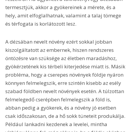
termesztjük, akkor a gyökereinek a mérete, és a 
hely, amit elfoglalhatnak, valamint a talaj tömege 
és térfogata is korlátozott lesz. 
A dézsában nevelt növény ezért sokkal jobban 
kiszolgáltatott az embernek, hiszen rendszeres 
öntözésre van szüksége az életben maradáshoz, 
gyökérzetének kis térbeli kiterjedése miatt is. Másik 
probléma, hogy a cserepes növények földje nyáron 
könnyen felmelegszik, erre szintén kisebb az esély 
szabad földben nevelt növények esetén. A túlzottan 
felmelegedő cserépben felmelegszik a föld is, 
abban pedig a gyökerek, és a növény jó esetben 
csak időszakosan, de a hő sokk tüneteit produkálja. 
Például lankadni kezdenek a levelei, mintha 