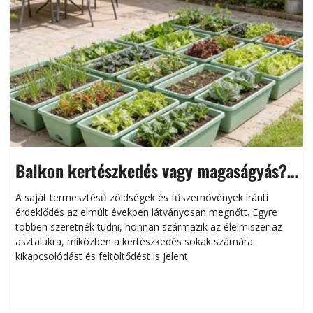
Balkon kertészkedés vagy magaságyás?
Helytakarékos kertészkedés
A saját termesztésű zöldségek és fűszernövények iránti
érdeklődés az elmúlt években látványosan megnőtt. Egyre
többen szeretnék tudni, honnan származik az élelmiszer az
l
asztalukra, miközben a kertészkedés sokak számára
kikapcsolódást és feltöltődést is jelent.
é
d