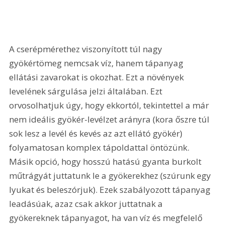
A cserépmérethez viszonyított túl nagy 
gyökértömeg nemcsak víz, hanem tápanyag 
ellátási zavarokat is okozhat. Ezt a növények 
levelének sárgulása jelzi általában. Ezt 
orvosolhatjuk úgy, hogy ekkortól, tekintettel a már 
nem ideális gyökér-levélzet arányra (kora őszre túl 
sok lesz a levél és kevés az azt ellátó gyökér) 
folyamatosan komplex tápoldattal öntözünk. 
Másik opció, hogy hosszú hatású gyanta burkolt 
műtrágyát juttatunk le a gyökerekhez (szúrunk egy 
lyukat és beleszórjuk). Ezek szabályozott tápanyag 
leadásúak, azaz csak akkor juttatnak a 
gyökereknek tápanyagot, ha van víz és megfelelő 