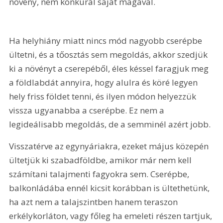
növény, nem konkurál saját magával.
Ha helyhiány miatt nincs mód nagyobb cserépbe 
ültetni, és a tőosztás sem megoldás, akkor szedjük 
ki a növényt a cserepéből, éles késsel faragjuk meg 
a földlabdát annyira, hogy alulra és köré legyen 
hely friss földet tenni, és ilyen módon helyezzük 
vissza ugyanabba a cserépbe. Ez nem a 
legideálisabb megoldás, de a semminél azért jobb.
Visszatérve az egynyáriakra, ezeket május közepén 
ültetjük ki szabadföldbe, amikor már nem kell 
számítani talajmenti fagyokra sem. Cserépbe, 
balkonládába ennél kicsit korábban is ültethetünk, 
ha azt nem a talajszintben hanem teraszon 
erkélykorláton, vagy főleg ha emeleti részen tartjuk, 