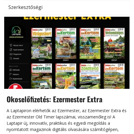
Szerkesztőségi
Okoselőfizetés: Ezermester Extra
A Laptapiron elérhetők az Ezermester, az Ezermester Extra és
az Ezermester Old Timer lapszámai, visszamenőleg is! A
Laptapir új, innovatív, praktikus és egyedi megoldás a
L
nyomtatott magazinok digitális olvasására számítógépen,