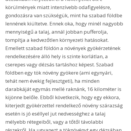
körülmények miatt intenzívebb odafigyelésre, 
gondozásra van szükségük, mint ha szabad földbe 
lennének kiültetve. Ennek oka, hogy minél nagyobb 
mennyiségű a talaj, annál jobban pufferolja, 
tompítja a kedvezőtlen környezeti hatásokat. 
Emellett szabad földön a növények gyökérzetének 
rendelkezésére álló hely is szinte korlátlan, a 
cserepes vagy dézsás tartáshoz képest. Szabad 
földben egy tök növény gyökere (ami egynyári, 
tehát nem évekig fejlesztgeti), ha minden 
darabkáját egymás mellé raknánk, 16 kilométer is 
kijönne belőle. Ebből következik, hogy egy ekkora, 
kiterjedt gyökérzettel rendelkező növény szárazság 
esetén is jó eséllyel jut nedvességhez a talaj 
mélyebb rétegeiből, vagy a tőtől távolabbi 
részekről. Ha ugyanezt a töknövényt egy dézsában 