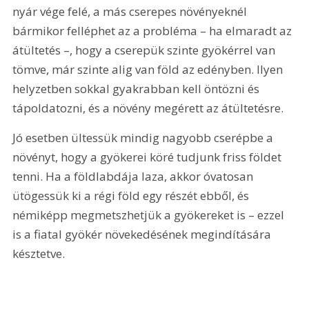
nyár vége felé, a más cserepes növényeknél 
bármikor felléphet az a probléma – ha elmaradt az 
átültetés –, hogy a cserepük szinte gyökérrel van 
tömve, már szinte alig van föld az edényben. Ilyen 
helyzetben sokkal gyakrabban kell öntözni és 
tápoldatozni, és a növény megérett az átültetésre.
Jó esetben ültessük mindig nagyobb cserépbe a 
növényt, hogy a gyökerei köré tudjunk friss földet 
tenni. Ha a földlabdája laza, akkor óvatosan 
ütögessük ki a régi föld egy részét ebből, és 
némiképp megmetszhetjük a gyökereket is – ezzel 
is a fiatal gyökér növekedésének megindítására 
késztetve.