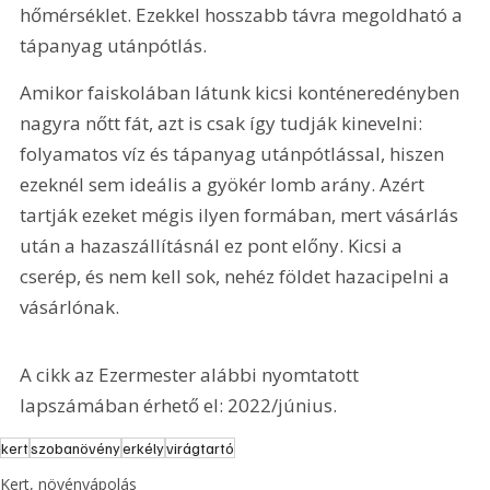
hőmérséklet. Ezekkel hosszabb távra megoldható a 
tápanyag utánpótlás.
Amikor faiskolában látunk kicsi konténeredényben 
nagyra nőtt fát, azt is csak így tudják kinevelni: 
folyamatos víz és tápanyag utánpótlással, hiszen 
ezeknél sem ideális a gyökér lomb arány. Azért 
tartják ezeket mégis ilyen formában, mert vásárlás 
után a hazaszállításnál ez pont előny. Kicsi a 
cserép, és nem kell sok, nehéz földet hazacipelni a 
vásárlónak.
A cikk az Ezermester alábbi nyomtatott 
lapszámában érhető el: 2022/június.
kert
szobanövény
erkély
virágtartó
Kert, növényápolás