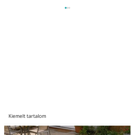
Szárazság a kertben – az aszály hatása a
növényekre és a védekezés lehetőségei
Kiemelt tartalom