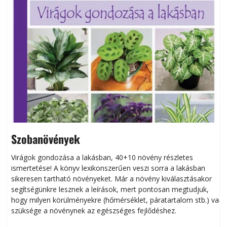
Szobanövények
Virágok gondozása a lakásban, 40+10 növény részletes
ismertetése! A könyv lexikonszerűen veszi sorra a lakásban
s
sikeresen tart­ha­tó növényeket. Már a növény kiválasztásakor
h
segítségünkre lesznek a leírások, mert pontosan megtudjuk,
k
hogy milyen körülményekre (hőmérséklet, páratartalom stb.) van
szüksége a növénynek az egészséges fejlődéshez.