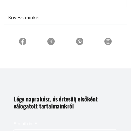
t
Kövess minket
Légy naprakész, és értesülj elsőként
válogatott tartalmainkról
E-mail cím
*