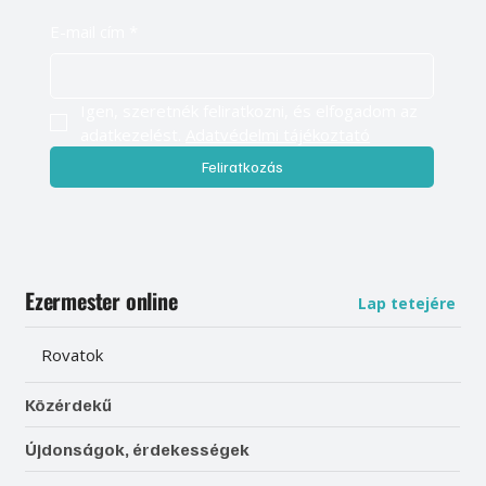
E-mail cím
*
Igen, szeretnék feliratkozni, és elfogadom az 
adatkezelést. 
Adatvédelmi tájékoztató
Feliratkozás
Ezermester online
Lap tetejére
Rovatok
Közérdekű
Újdonságok, érdekességek