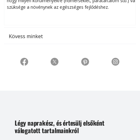
hogy milyen körülményekre (hőmérséklet, páratartalom stb.) van
szüksége a növénynek az egészséges fejlődéshez.
t
Kövess minket
Légy naprakész, és értesülj elsőként
válogatott tartalmainkról