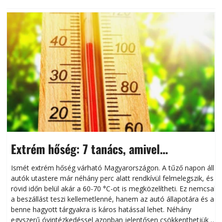
Extrém hőség: 7 tanács, amivel
megóvhatjuk autónkat a nyári károktól
Ismét extrém hőség várható Magyarországon. A tűző napon álló
autók utastere már néhány perc alatt rendkívül felmelegszik, és
rövid időn belül akár a 60-70 °C-ot is megközelítheti. Ez nemcsak
n
a beszállást teszi kellemetlenné, hanem az autó állapotára és a
benne hagyott tárgyakra is káros hatással lehet. Néhány
egyszerű óvintézkedéssel azonban jelentősen csökkenthetjük a