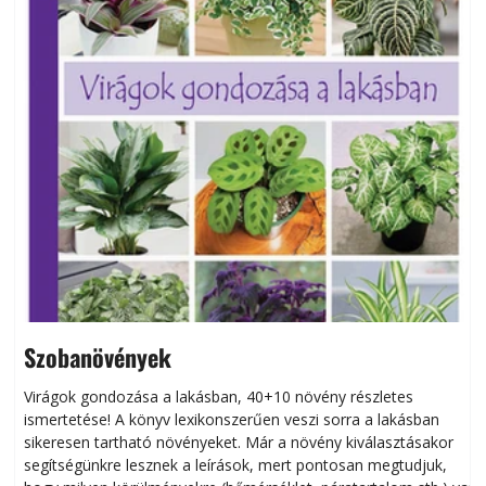
Szobanövények
Virágok gondozása a lakásban, 40+10 növény részletes
ismertetése! A könyv lexikonszerűen veszi sorra a lakásban
s
sikeresen tart­ha­tó növényeket. Már a növény kiválasztásakor
h
segítségünkre lesznek a leírások, mert pontosan megtudjuk,
k