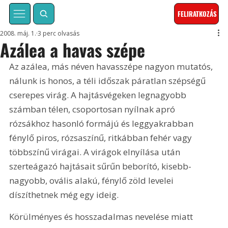
FELIRATKOZÁS
2008. máj. 1.
3 perc olvasás
Azálea a havas szépe
Az azálea, más néven havasszépe nagyon mutatós, 
nálunk is honos, a téli időszak páratlan szépségű 
cserepes virág. A hajtásvégeken legnagyobb 
számban télen, csoportosan nyílnak apró 
rózsákhoz hasonló formájú és leggyakrabban 
fénylő piros, rózsaszínű, ritkábban fehér vagy 
többszínű virágai. A virágok elnyílása után 
szerteágazó hajtásait sűrűn beborító, kisebb-
nagyobb, ovális alakú, fénylő zöld levelei 
díszíthetnek még egy ideig.
Körülményes és hosszadalmas nevelése miatt 