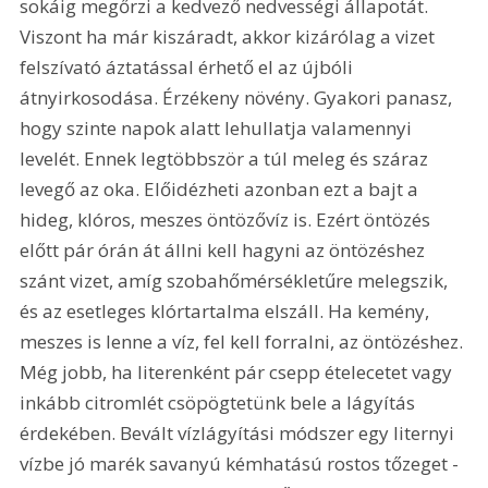
sokáig megőrzi a kedvező nedvességi állapotát. 
Viszont ha már kiszáradt, akkor kizárólag a vizet 
felszívató áztatással érhető el az újbóli 
átnyirkosodása. Érzékeny növény. Gyakori panasz, 
hogy szinte napok alatt lehullatja valamennyi 
levelét. Ennek legtöbbször a túl meleg és száraz 
levegő az oka. Előidézheti azonban ezt a bajt a 
hideg, klóros, meszes öntözővíz is. Ezért öntözés 
előtt pár órán át állni kell hagyni az öntözéshez 
szánt vizet, amíg szobahőmérsékletűre melegszik, 
és az esetleges klórtartalma elszáll. Ha kemény, 
meszes is lenne a víz, fel kell forralni, az öntözéshez. 
Még jobb, ha literenként pár csepp ételecetet vagy 
inkább citromlét csöpögtetünk bele a lágyítás 
érdekében. Bevált vízlágyítási módszer egy liternyi 
vízbe jó marék savanyú kémhatású rostos tőzeget - 