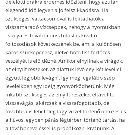
délelőtti órákra érdemes időzíteni, hogy azután 
elegendő idő legyen a jó felszikkadásra. Ha 
szükséges, vattacsomóval is felitathatók a 
visszamaradó vízcseppek, nehogy a nyomukban 
csúnya és további pusztulást is kiváltó 
foltosodások következzenek be, ami a különösen 
káros szürkepenész, illetve botritisz fertőzés 
veszélyét is előidézné. Amikor elnyílnak a virágok, 
az elnyílt részeket, az alattuk lévő egy-két levéllel 
együtt legjobb levágni. Így még legalább szép 
leveleikben egy ideig gyönyörködhetünk. Még 
inkább szükséges az elnyílt részeket eltávolító 
visszavágás, akárcsak a visszafogottabb, de 
továbbra is lehetőleg lágy vízzel történő öntözés és 
a hűvös, egyben párás légtérben történő tartás, ha 
a továbbneveléssel is próbálkozni kívánunk. A 