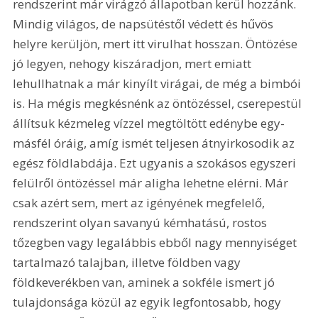
rendszerint már virágzó állapotban kerül hozzánk. 
Mindig világos, de napsütéstől védett és hűvös 
helyre kerüljön, mert itt virulhat hosszan. Öntözése 
jó legyen, nehogy kiszáradjon, mert emiatt 
lehullhatnak a már kinyílt virágai, de még a bimbói 
is. Ha mégis megkésnénk az öntözéssel, cserepestül 
állítsuk kézmeleg vízzel megtöltött edénybe egy-
másfél óráig, amíg ismét teljesen átnyirkosodik az 
egész földlabdája. Ezt ugyanis a szokásos egyszeri 
felülről öntözéssel már aligha lehetne elérni. Már 
csak azért sem, mert az igényének megfelelő, 
rendszerint olyan savanyú kémhatású, rostos 
tőzegben vagy legalábbis ebből nagy mennyiséget 
tartalmazó talajban, illetve földben vagy 
földkeverékben van, aminek a sokféle ismert jó 
tulajdonsága közül az egyik legfontosabb, hogy 