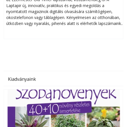
Laptapir új, innovatív, praktikus és egyedi megoldás a
L
nyomtatott magazinok digitális olvasására számítógépen,
okostelefonon vagy táblagépen. Kényelmesen az otthonában,
útközben vagy nyaralás, pihenés alatt is elérhetők lapszámaink.
ú
Bárhol, bármikor, akár külföldön élve vagy dolgozva is
B
olvashatók az Ezermester lapszámai. A Laptapir kényelmes
megoldás, mert: – t
Kiadványaink