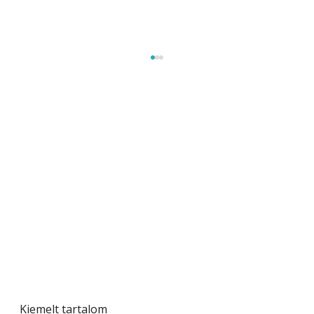
Beton járdalap készítése és lerakása – gyári
és saját készítésű megoldások
Kiemelt tartalom