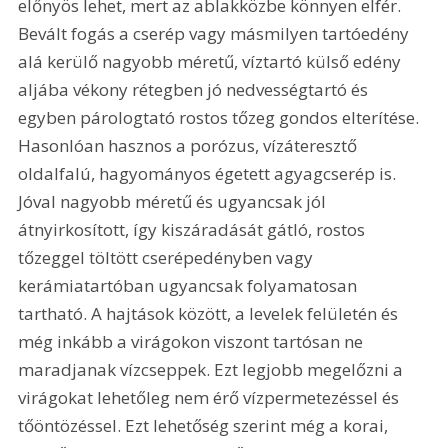
előnyös lehet, mert az ablakközbe könnyen elfér. 
Bevált fogás a cserép vagy másmilyen tartóedény 
alá kerülő nagyobb méretű, víztartó külső edény 
aljába vékony rétegben jó nedvességtartó és 
egyben párologtató rostos tőzeg gondos elterítése. 
Hasonlóan hasznos a porózus, vízáteresztő 
oldalfalú, hagyományos égetett agyagcserép is. 
Jóval nagyobb méretű és ugyancsak jól 
átnyirkosított, így kiszáradását gátló, rostos 
tőzeggel töltött cserépedényben vagy 
kerámiatartóban ugyancsak folyamatosan 
tartható. A hajtások között, a levelek felületén és 
még inkább a virágokon viszont tartósan ne 
maradjanak vízcseppek. Ezt legjobb megelőzni a 
virágokat lehetőleg nem érő vízpermetezéssel és 
tőöntözéssel. Ezt lehetőség szerint még a korai, 