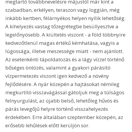
megtartó továbbnevelésre májustól már kint a 
szabadban, erkélyen, teraszon vagy loggián, még 
inkább kertben, félárnyékos helyen nyílik lehetőség. 
A kihelyezés vastag tőzegrétegbe besüllyesztve a 
legelőnyösebb. A kiültetés viszont - a föld többnyire 
kedvezőtlenül magas értékű kémhatása, vagyis a 
lúgossága, illetve meszessége miatt - nem ajánlott. 
Az esetenkénti tápoldatozás és a lágy vízzel történő 
bőséges öntözés, valamint a gyakori párásító 
vízpermetezés viszont igen kedvező a növény 
fejlődésére. A nyár közepén a hajtásokat némileg 
megkurtító visszavágással gátoljuk meg a túlságos 
felnyurgulást, az újabb belső, lehetőleg hűvös és 
párás levegőjű helyre történő visszahelyezés 
érdekében. Erre általában szeptember közepén, az 
erősebb lehűlések előtt kerüljön sor.