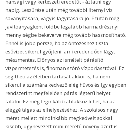
hansági vagy kertészeti eredetűt - áztatni egy 
napig. Leszűrése után még további liternyi víz 
savanyítására, vagyis lágyítására jó. Ezután még 
javítóanyagként földbe legalább harmadrésznyi 
mennyiségbe bekeverve még tovább hasznosítható. 
Ennél is jobb persze, ha az öntözéshez tiszta 
esővizet sikerül gyűjteni, ami eredendően lágy, 
mészmentes. Előnyös az ismételt párásító 
vízpermetezés is, finoman szóró vízporlasztóval. Ez 
segítheti az életben tartását akkor is, ha nem 
sikerül a számára kedvező elég hűvös és így egyben 
rendszerint megfelelően párás légterű helyet 
találni. Ez még leginkább ablakköz lehet, ha az 
eléggé tágas az elhelyezéséhez. A szokásos nagy 
méret mellett mindinkább megkedvelt sokkal 
kisebb, úgynevezett mini méretű növény azért is 