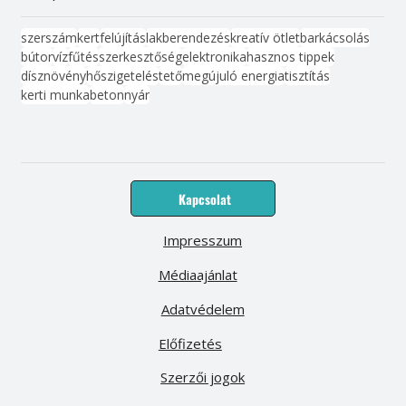
szerszám
kert
felújítás
lakberendezés
kreatív ötlet
barkácsolás
bútor
víz
fűtés
szerkesztőség
elektronika
hasznos tippek
dísznövény
hőszigetelés
tető
megújuló energia
tisztítás
kerti munka
beton
nyár
Kapcsolat
Impresszum
Médiaajánlat
Adatvédelem
Előfizetés
Szerzői jogok