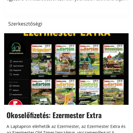
hőség káros hatásait.
l
Szerkesztőségi
Okoselőfizetés: Ezermester Extra
A Laptapiron elérhetők az Ezermester, az Ezermester Extra és
az Ezermester Old Timer lapszámai, visszamenőleg is! A