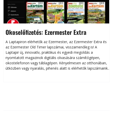
Okoselőfizetés: Ezermester Extra
A Laptapiron elérhetők az Ezermester, az Ezermester Extra és
az Ezermester Old Timer lapszámai, visszamenőleg is! A
Laptapir új, innovatív, praktikus és egyedi megoldás a
L
nyomtatott magazinok digitális olvasására számítógépen,
okostelefonon vagy táblagépen. Kényelmesen az otthonában,
útközben vagy nyaralás, pihenés alatt is elérhetők lapszámaink.
ú
Bárhol, bármikor, akár külföldön élve vagy dolgozva is
B
olvashatók az Ezermester lapszámai. A Laptapir kényelmes
megoldás, mert: – t