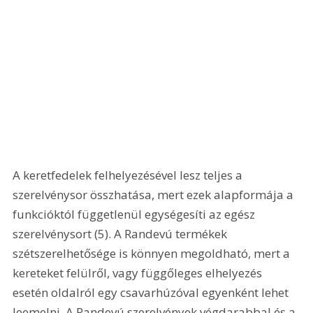
A keretfedelek felhelyezésével lesz teljes a 
szerelvénysor összhatása, mert ezek alapformája a 
funkcióktól függetlenül egységesíti az egész 
szerelvénysort (5). A Randevú termékek 
szétszerelhetősége is könnyen megoldható, mert a 
kereteket felülről, vagy függőleges elhelyezés 
esetén oldalról egy csavarhúzóval egyenként lehet 
leemelni. A Randevú szerelvények végdarabbal és a 