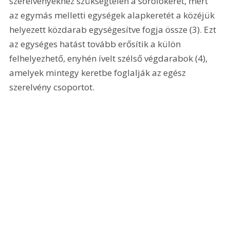
szerelvényekhez szükségtelen a sorolókeret, mert 
az egymás melletti egységek alapkeretét a közéjük 
helyezett közdarab egységesítve fogja össze (3). Ezt 
az egységes hatást tovább erősítik a külön 
felhelyezhető, enyhén ívelt szélső végdarabok (4), 
amelyek mintegy keretbe foglalják az egész 
szerelvény csoportot.