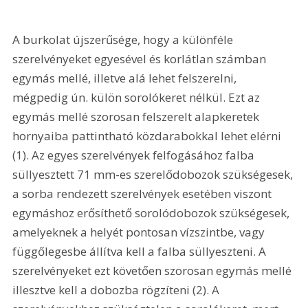
A burkolat újszerűsége, hogy a különféle 
szerelvényeket egyesével és korlátlan számban 
egymás mellé, illetve alá lehet felszerelni, 
mégpedig ún. külön sorolókeret nélkül. Ezt az 
egymás mellé szorosan felszerelt alapkeretek 
hornyaiba pattintható közdarabokkal lehet elérni 
(1). Az egyes szerelvények felfogásához falba 
süllyesztett 71 mm-es szerelődobozok szükségesek, 
a sorba rendezett szerelvények esetében viszont 
egymáshoz erősíthető sorolódobozok szükségesek, 
amelyeknek a helyét pontosan vízszintbe, vagy 
függőlegesbe állítva kell a falba süllyeszteni. A 
szerelvényeket ezt követően szorosan egymás mellé 
illesztve kell a dobozba rögzíteni (2). A 