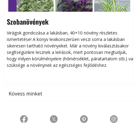
Szobanövények
Virágok gondozása a lakásban, 40+10 növény részletes
ismertetése! A könyv lexikonszerűen veszi sorra a lakásban
s
sikeresen tart­ha­tó növényeket. Már a növény kiválasztásakor
h
segítségünkre lesznek a leírások, mert pontosan megtudjuk,
k
hogy milyen körülményekre (hőmérséklet, páratartalom stb.) van
szüksége a növénynek az egészséges fejlődéshez.
t
Kövess minket