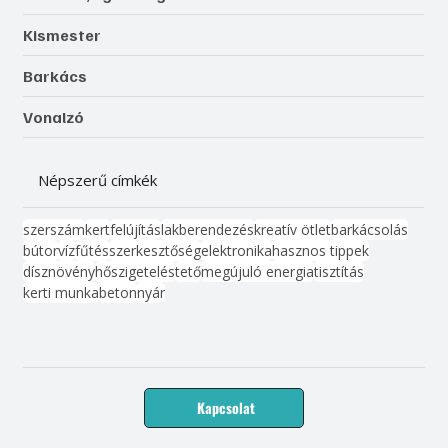
Kismester
Barkács
Vonalzó
Népszerű címkék
szerszám
kert
felújítás
lakberendezés
kreatív ötlet
barkácsolás
bútor
víz
fűtés
szerkesztőség
elektronika
hasznos tippek
dísznövény
hőszigetelés
tető
megújuló energia
tisztítás
kerti munka
beton
nyár
Kapcsolat