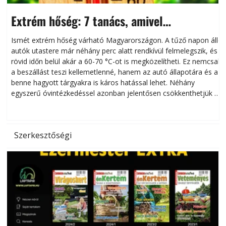
Extrém hőség: 7 tanács, amivel
megóvhatjuk autónkat a nyári károktól
Ismét extrém hőség várható Magyarországon. A tűző napon álló
autók utastere már néhány perc alatt rendkívül felmelegszik, és
rövid időn belül akár a 60-70 °C-ot is megközelítheti. Ez nemcsak
n
a beszállást teszi kellemetlenné, hanem az autó állapotára és a
benne hagyott tárgyakra is káros hatással lehet. Néhány
egyszerű óvintézkedéssel azonban jelentősen csökkenthetjük a
hőség káros hatásait.
l
Szerkesztőségi