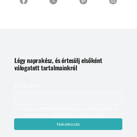
Légy naprakész, és értesülj elsőként
válogatott tartalmainkról
E-mail cím
*
Igen, szeretnék feliratkozni, és elfogadom az 
adatkezelést. 
Adatvédelmi tájékoztató
Feliratkozás