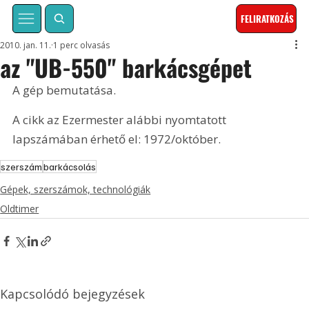
FELIRATKOZÁS
2010. jan. 11.
1 perc olvasás
az "UB-550" barkácsgépet
A gép bemutatása. 
A cikk az Ezermester alábbi nyomtatott 
lapszámában érhető el: 1972/október.
szerszám
barkácsolás
Gépek, szerszámok, technológiák
Oldtimer
Kapcsolódó bejegyzések