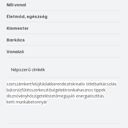
Női vonal
Életmód, egészség
Kismester
Barkács
Vonalzó
Népszerű címkék
szerszám
kert
felújítás
lakberendezés
kreatív ötlet
barkácsolás
bútor
víz
fűtés
szerkesztőség
elektronika
hasznos tippek
dísznövény
hőszigetelés
tető
megújuló energia
tisztítás
kerti munka
beton
nyár