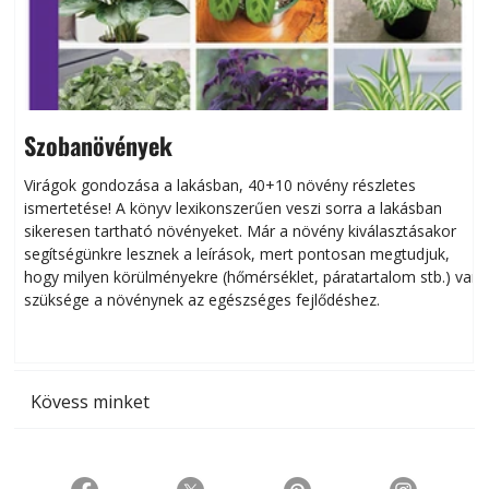
Szobanövények
Virágok gondozása a lakásban, 40+10 növény részletes
ismertetése! A könyv lexikonszerűen veszi sorra a lakásban
s
sikeresen tart­ha­tó növényeket. Már a növény kiválasztásakor
h
segítségünkre lesznek a leírások, mert pontosan megtudjuk,
k
hogy milyen körülményekre (hőmérséklet, páratartalom stb.) van
szüksége a növénynek az egészséges fejlődéshez.
t
Kövess minket