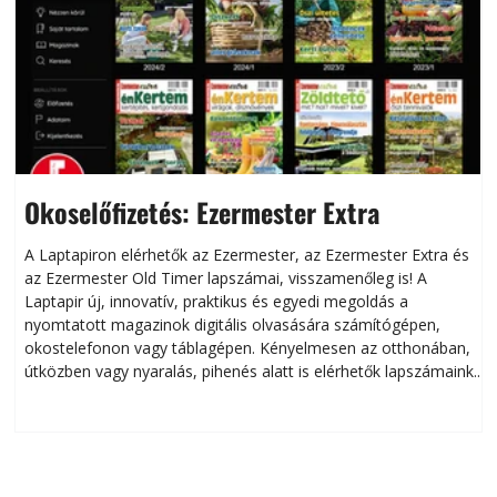
Okoselőfizetés: Ezermester Extra
A Laptapiron elérhetők az Ezermester, az Ezermester Extra és
az Ezermester Old Timer lapszámai, visszamenőleg is! A
Laptapir új, innovatív, praktikus és egyedi megoldás a
L
nyomtatott magazinok digitális olvasására számítógépen,
okostelefonon vagy táblagépen. Kényelmesen az otthonában,
útközben vagy nyaralás, pihenés alatt is elérhetők lapszámaink.
ú
Bárhol, bármikor, akár külföldön élve vagy dolgozva is
B
olvashatók az Ezermester lapszámai. A Laptapir kényelmes
megoldás, mert: – t