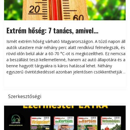
Extrém hőség: 7 tanács, amivel
megóvhatjuk autónkat a nyári károktól
Ismét extrém hőség várható Magyarországon. A tűző napon álló
autók utastere már néhány perc alatt rendkívül felmelegszik, és
rövid időn belül akár a 60-70 °C-ot is megközelítheti. Ez nemcsak
n
a beszállást teszi kellemetlenné, hanem az autó állapotára és a
benne hagyott tárgyakra is káros hatással lehet. Néhány
egyszerű óvintézkedéssel azonban jelentősen csökkenthetjük a
hőség káros hatásait.
l
Szerkesztőségi