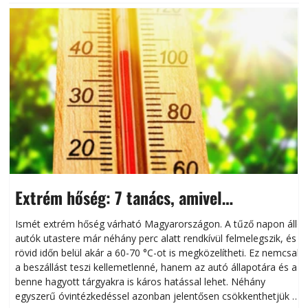
Extrém hőség: 7 tanács, amivel
megóvhatjuk autónkat a nyári károktól
Ismét extrém hőség várható Magyarországon. A tűző napon álló
autók utastere már néhány perc alatt rendkívül felmelegszik, és
rövid időn belül akár a 60-70 °C-ot is megközelítheti. Ez nemcsak
n
a beszállást teszi kellemetlenné, hanem az autó állapotára és a
benne hagyott tárgyakra is káros hatással lehet. Néhány
egyszerű óvintézkedéssel azonban jelentősen csökkenthetjük a