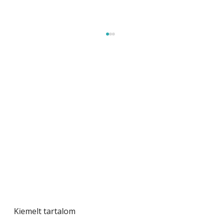
Naptej vagy napolaj? Melyiket válasszuk, és
miben különböznek?
Kiemelt tartalom