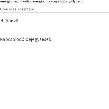
energiamegtakarítás
energiahatékonyság
ősz
pályázat
Olvasói és Közérdekű
Kapcsolódó bejegyzések