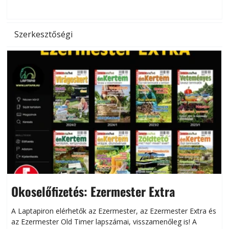
hőség káros hatásait.
l
Szerkesztőségi
Okoselőfizetés: Ezermester Extra
A Laptapiron elérhetők az Ezermester, az Ezermester Extra és
az Ezermester Old Timer lapszámai, visszamenőleg is! A