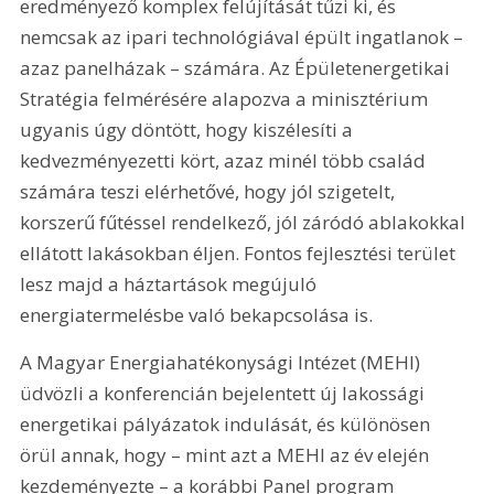
eredményező komplex felújítását tűzi ki, és 
nemcsak az ipari technológiával épült ingatlanok – 
azaz panelházak – számára. Az Épületenergetikai 
Stratégia felmérésére alapozva a minisztérium 
ugyanis úgy döntött, hogy kiszélesíti a 
kedvezményezetti kört, azaz minél több család 
számára teszi elérhetővé, hogy jól szigetelt, 
korszerű fűtéssel rendelkező, jól záródó ablakokkal 
ellátott lakásokban éljen. Fontos fejlesztési terület 
lesz majd a háztartások megújuló 
energiatermelésbe való bekapcsolása is.
A Magyar Energiahatékonysági Intézet (MEHI) 
üdvözli a konferencián bejelentett új lakossági 
energetikai pályázatok indulását, és különösen 
örül annak, hogy – mint azt a MEHI az év elején 
kezdeményezte – a korábbi Panel program 