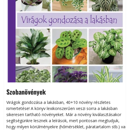
Szobanövények
Virágok gondozása a lakásban, 40+10 növény részletes
ismertetése! A könyv lexikonszerűen veszi sorra a lakásban
s
sikeresen tart­ha­tó növényeket. Már a növény kiválasztásakor
h
segítségünkre lesznek a leírások, mert pontosan megtudjuk,
k
hogy milyen körülményekre (hőmérséklet, páratartalom stb.) van