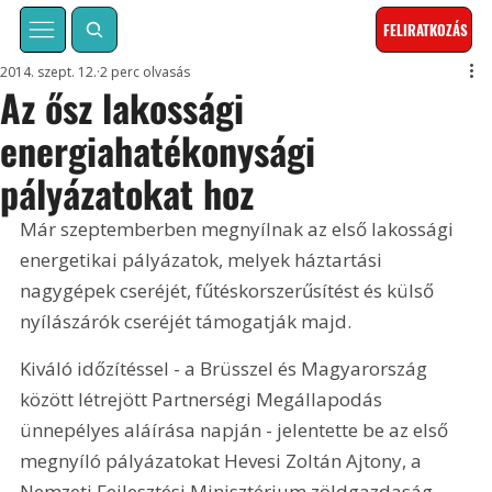
FELIRATKOZÁS
2014. szept. 12.
2 perc olvasás
Az ősz lakossági
energiahatékonysági
pályázatokat hoz
Már szeptemberben megnyílnak az első lakossági 
energetikai pályázatok, melyek háztartási 
nagygépek cseréjét, fűtéskorszerűsítést és külső 
nyílászárók cseréjét támogatják majd.
Kiváló időzítéssel - a Brüsszel és Magyarország 
között létrejött Partnerségi Megállapodás 
ünnepélyes aláírása napján - jelentette be az első 
megnyíló pályázatokat Hevesi Zoltán Ajtony, a 
Nemzeti Fejlesztési Minisztérium zöldgazdaság 