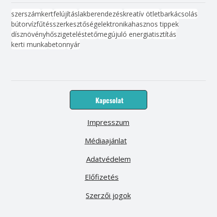
szerszám
kert
felújítás
lakberendezés
kreatív ötlet
barkácsolás
bútor
víz
fűtés
szerkesztőség
elektronika
hasznos tippek
dísznövény
hőszigetelés
tető
megújuló energia
tisztítás
kerti munka
beton
nyár
Kapcsolat
Impresszum
Médiaajánlat
Adatvédelem
Előfizetés
Szerzői jogok