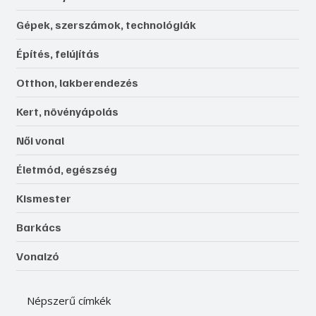
Gépek, szerszámok, technológiák
Építés, felújítás
Otthon, lakberendezés
Kert, növényápolás
Női vonal
Életmód, egészség
Kismester
Barkács
Vonalzó
Népszerű címkék