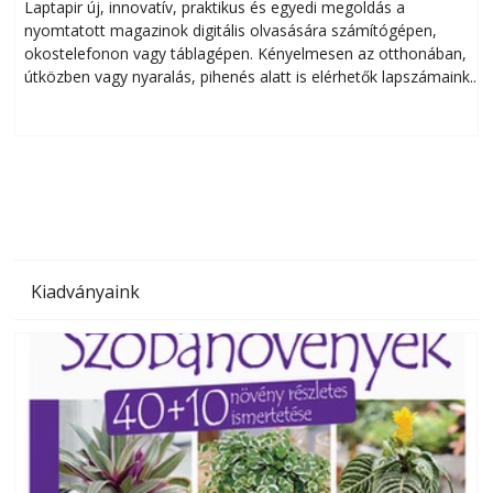
Laptapir új, innovatív, praktikus és egyedi megoldás a
L
nyomtatott magazinok digitális olvasására számítógépen,
okostelefonon vagy táblagépen. Kényelmesen az otthonában,
útközben vagy nyaralás, pihenés alatt is elérhetők lapszámaink.
ú
Bárhol, bármikor, akár külföldön élve vagy dolgozva is
B
olvashatók az Ezermester lapszámai. A Laptapir kényelmes
megoldás, mert: – t
Kiadványaink