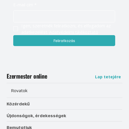
E-mail cím
*
Igen, szeretnék feliratkozni, és elfogadom az 
adatkezelést. 
Adatvédelmi tájékoztató
Feliratkozás
Ezermester online
Lap tetejére
Rovatok
Közérdekű
Újdonságok, érdekességek
Bemutatjuk