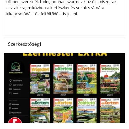
többen szeretnék tudni, honnan származik az élelmiszer az
l
asztalukra, miközben a kertészkedés sokak számára
kikapcsolódást és feltöltődést is jelent.
é
d
Szerkesztőségi