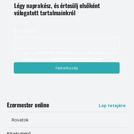
Légy naprakész, és értesülj elsőként
válogatott tartalmainkról
E-mail cím
*
Igen, szeretnék feliratkozni, és elfogadom az 
adatkezelést. 
Adatvédelmi tájékoztató
Feliratkozás
Ezermester online
Lap tetejére
Rovatok
Közérdekű