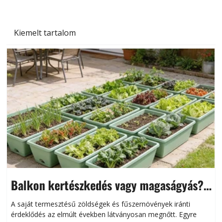
Kiemelt tartalom
Balkon kertészkedés vagy magaságyás?
Helytakarékos kertészkedés
A saját termesztésű zöldségek és fűszernövények iránti
érdeklődés az elmúlt években látványosan megnőtt. Egyre