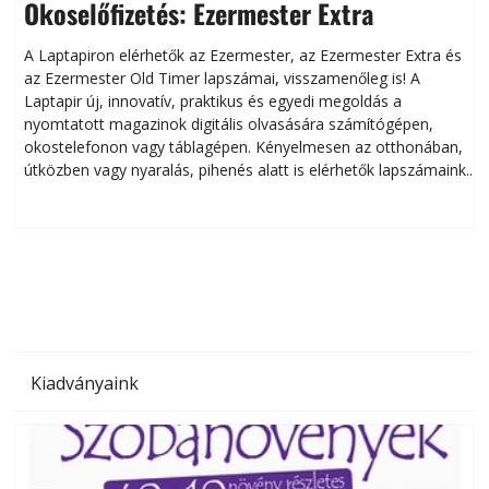
Okoselőfizetés: Ezermester Extra
A Laptapiron elérhetők az Ezermester, az Ezermester Extra és
az Ezermester Old Timer lapszámai, visszamenőleg is! A
Laptapir új, innovatív, praktikus és egyedi megoldás a
L
nyomtatott magazinok digitális olvasására számítógépen,
okostelefonon vagy táblagépen. Kényelmesen az otthonában,
útközben vagy nyaralás, pihenés alatt is elérhetők lapszámaink.
ú
Bárhol, bármikor, akár külföldön élve vagy dolgozva is
B
olvashatók az Ezermester lapszámai. A Laptapir kényelmes
megoldás, mert: – t
Kiadványaink