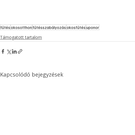
fűtés
okosotthon
fűtésszabályozás
okosfűtés
uponor
Támogatott tartalom
Kapcsolódó bejegyzések