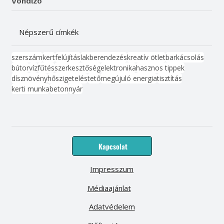
Vonalzó
Népszerű címkék
szerszám
kert
felújítás
lakberendezés
kreatív ötlet
barkácsolás
bútor
víz
fűtés
szerkesztőség
elektronika
hasznos tippek
dísznövény
hőszigetelés
tető
megújuló energia
tisztítás
kerti munka
beton
nyár
Kapcsolat
Impresszum
Médiaajánlat
Adatvédelem