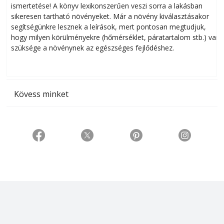
ismertetése! A könyv lexikonszerűen veszi sorra a lakásban
s
sikeresen tart­ha­tó növényeket. Már a növény kiválasztásakor
h
segítségünkre lesznek a leírások, mert pontosan megtudjuk,
k
hogy milyen körülményekre (hőmérséklet, páratartalom stb.) van
szüksége a növénynek az egészséges fejlődéshez.
t
Kövess minket