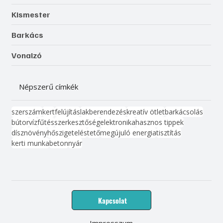
Kismester
Barkács
Vonalzó
Népszerű címkék
szerszám
kert
felújítás
lakberendezés
kreatív ötlet
barkácsolás
bútor
víz
fűtés
szerkesztőség
elektronika
hasznos tippek
dísznövény
hőszigetelés
tető
megújuló energia
tisztítás
kerti munka
beton
nyár
Kapcsolat
Impresszum