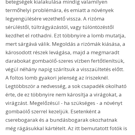
betegségek kialakulása mindig valamilyen 
termőhelyi problémára, és emiatt a növények 
legyengülésére vezethető vissza. A rizóma 
sérüléstől, túltrágyázástól, vagy túlöntözéstől 
kezdhet el rothadni. Ezt többnyire a lomb mutatja, 
mert sárgává válik. Megoldás a rizómák kiásása, a 
károsodott részek levágása, majd a megmaradt 
darabokat gombaölő-szeres vízben fertőtlenítsük, 
végül néhány napig szárítsuk a visszaültetés előtt. 
A foltos lomb gyakori jelenség az íriszeknél. 
Legtöbbször a nedvesség, a sok csapadék okolható 
érte, de ez többnyire nem károsítja a virágokat, a 
virágzást. Megelőzésül - ha szükséges - a növényt 
gombaölő szerrel kezeljük. Esetenként a 
cserebogarak és a bundásbogarak okozhatnak 
még rágásukkal kártételt. Az itt bemutatott fotók is 