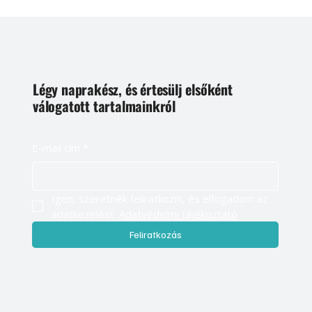
Légy naprakész, és értesülj elsőként
válogatott tartalmainkról
E-mail cím
*
Igen, szeretnék feliratkozni, és elfogadom az 
adatkezelést. 
Adatvédelmi tájékoztató
Feliratkozás