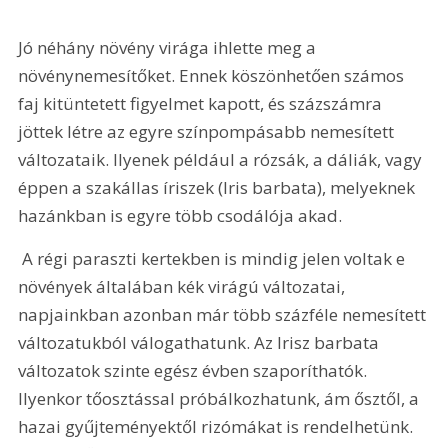
Jó néhány növény virága ihlette meg a 
növénynemesítőket. Ennek köszönhetően számos 
faj kitüntetett figyelmet kapott, és százszámra 
jöttek létre az egyre színpompásabb nemesített 
változataik. Ilyenek például a rózsák, a dáliák, vagy 
éppen a szakállas íriszek (Iris barbata), melyeknek 
hazánkban is egyre több csodálója akad.
 A régi paraszti kertekben is mindig jelen voltak e 
növények általában kék virágú változatai, 
napjainkban azonban már több százféle nemesített 
változatukból válogathatunk. Az Irisz barbata 
változatok szinte egész évben szaporíthatók. 
Ilyenkor tőosztással próbálkozhatunk, ám ősztől, a 
hazai gyűjteményektől rizómákat is rendelhetünk. 