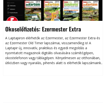
Okoselőfizetés: Ezermester Extra
A Laptapiron elérhetők az Ezermester, az Ezermester Extra és
az Ezermester Old Timer lapszámai, visszamenőleg is! A
Laptapir új, innovatív, praktikus és egyedi megoldás a
L
nyomtatott magazinok digitális olvasására számítógépen,
okostelefonon vagy táblagépen. Kényelmesen az otthonában,
útközben vagy nyaralás, pihenés alatt is elérhetők lapszámaink.
ú
Bárhol, bármikor, akár külföldön élve vagy dolgozva is
B
olvashatók az Ezermester lapszámai. A Laptapir kényelmes
megoldás, mert: – t