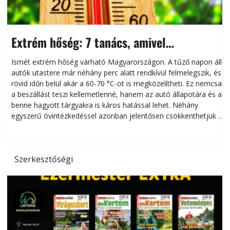
Extrém hőség: 7 tanács, amivel
megóvhatjuk autónkat a nyári károktól
Ismét extrém hőség várható Magyarországon. A tűző napon álló
autók utastere már néhány perc alatt rendkívül felmelegszik, és
rövid időn belül akár a 60-70 °C-ot is megközelítheti. Ez nemcsak
n
a beszállást teszi kellemetlenné, hanem az autó állapotára és a
benne hagyott tárgyakra is káros hatással lehet. Néhány
egyszerű óvintézkedéssel azonban jelentősen csökkenthetjük a
hőség káros hatásait.
l
Szerkesztőségi