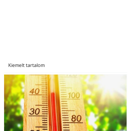
Naptej vagy napolaj? Melyiket válasszuk, és
miben különböznek?
Kiemelt tartalom