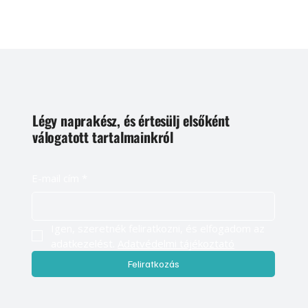
Légy naprakész, és értesülj elsőként
válogatott tartalmainkról
E-mail cím
*
Igen, szeretnék feliratkozni, és elfogadom az 
adatkezelést. 
Adatvédelmi tájékoztató
Feliratkozás