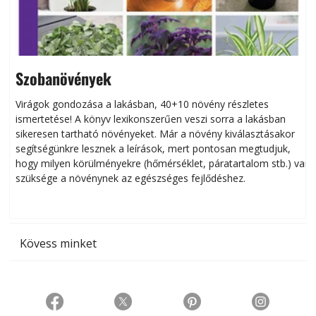
Szobanövények
Virágok gondozása a lakásban, 40+10 növény részletes
ismertetése! A könyv lexikonszerűen veszi sorra a lakásban
s
sikeresen tart­ha­tó növényeket. Már a növény kiválasztásakor
h
segítségünkre lesznek a leírások, mert pontosan megtudjuk,
k
hogy milyen körülményekre (hőmérséklet, páratartalom stb.) van
szüksége a növénynek az egészséges fejlődéshez.
t
Kövess minket