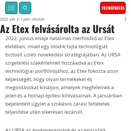
FELIRATKOZÁS
2022. jún. 2.
1 perc olvasás
Az Etex felvásárolta az Ursát
2022. június elseje hatalmas mérföldkő az Etex 
életében, mivel egy ötödik fajta technológiát 
biztosít üzleti növekedési stratégiájában. Az URSA 
szigetelési szakértelmét hozzáadva az Etex 
technológiai portfóliójához, az Etex fokozza azon 
képességét, hogy olyan termékeket és 
megoldásokat kínáljon, amelyek megfelelnek a 
jelen és a holnap építési kihívásainak. A januárban 
bejelentett ügylet a szokásos zárási feltételek 
teljesítése után sikeresen lezárult.
Az URSA az ásványgyapotok és az extrudált 