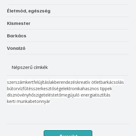
Életmód, egészség
Kismester
Barkács
Vonalzó
Népszerű címkék
szerszám
kert
felújítás
lakberendezés
kreatív ötlet
barkácsolás
bútor
víz
fűtés
szerkesztőség
elektronika
hasznos tippek
dísznövény
hőszigetelés
tető
megújuló energia
tisztítás
kerti munka
beton
nyár