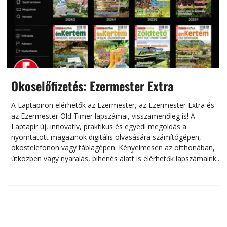
Okoselőfizetés: Ezermester Extra
A Laptapiron elérhetők az Ezermester, az Ezermester Extra és
az Ezermester Old Timer lapszámai, visszamenőleg is! A
Laptapir új, innovatív, praktikus és egyedi megoldás a
L
nyomtatott magazinok digitális olvasására számítógépen,
okostelefonon vagy táblagépen. Kényelmesen az otthonában,
útközben vagy nyaralás, pihenés alatt is elérhetők lapszámaink.
ú
Bárhol, bármikor, akár külföldön élve vagy dolgozva is
B
olvashatók az Ezermester lapszámai. A Laptapir kényelmes
megoldás, mert: – t