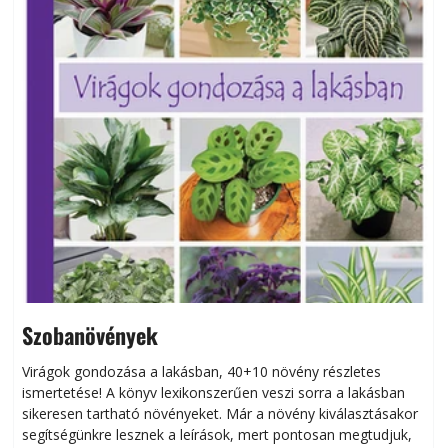
Szobanövények
Virágok gondozása a lakásban, 40+10 növény részletes
ismertetése! A könyv lexikonszerűen veszi sorra a lakásban
s
sikeresen tart­ha­tó növényeket. Már a növény kiválasztásakor
h
segítségünkre lesznek a leírások, mert pontosan megtudjuk,
k