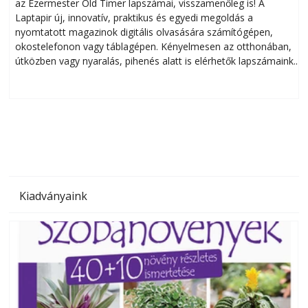
az Ezermester Old Timer lapszámai, visszamenőleg is! A
Laptapir új, innovatív, praktikus és egyedi megoldás a
L
nyomtatott magazinok digitális olvasására számítógépen,
okostelefonon vagy táblagépen. Kényelmesen az otthonában,
útközben vagy nyaralás, pihenés alatt is elérhetők lapszámaink.
ú
Bárhol, bármikor, akár külföldön élve vagy dolgozva is
B
olvashatók az Ezermester lapszámai. A Laptapir kényelmes
megoldás, mert: – t
Kiadványaink