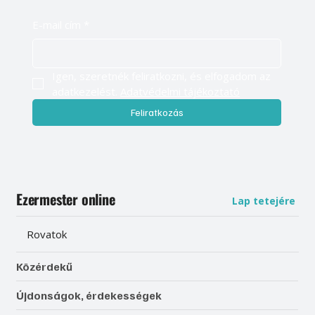
E-mail cím
*
Igen, szeretnék feliratkozni, és elfogadom az 
adatkezelést. 
Adatvédelmi tájékoztató
Feliratkozás
Ezermester online
Lap tetejére
Rovatok
Közérdekű
Újdonságok, érdekességek