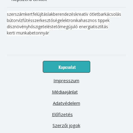
szerszám
kert
felújítás
lakberendezés
kreatív ötlet
barkácsolás
bútor
víz
fűtés
szerkesztőség
elektronika
hasznos tippek
dísznövény
hőszigetelés
tető
megújuló energia
tisztítás
kerti munka
beton
nyár
Kapcsolat
Impresszum
Médiaajánlat
Adatvédelem
Előfizetés
Szerzői jogok