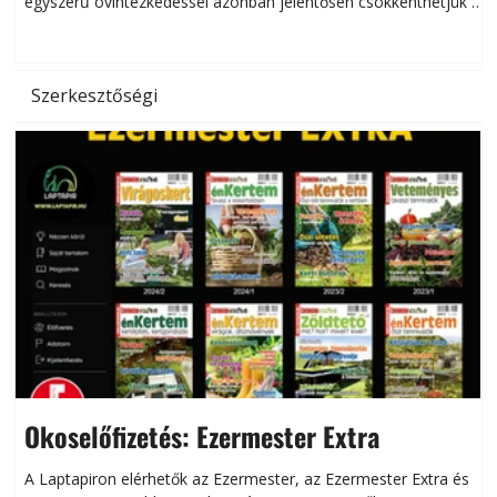
egyszerű óvintézkedéssel azonban jelentősen csökkenthetjük a
hőség káros hatásait.
l
Szerkesztőségi
Okoselőfizetés: Ezermester Extra
A Laptapiron elérhetők az Ezermester, az Ezermester Extra és