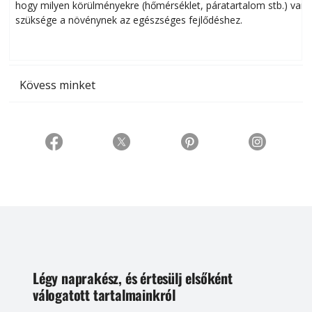
hogy milyen körülményekre (hőmérséklet, páratartalom stb.) van
szüksége a növénynek az egészséges fejlődéshez.
t
Kövess minket
Légy naprakész, és értesülj elsőként
válogatott tartalmainkról