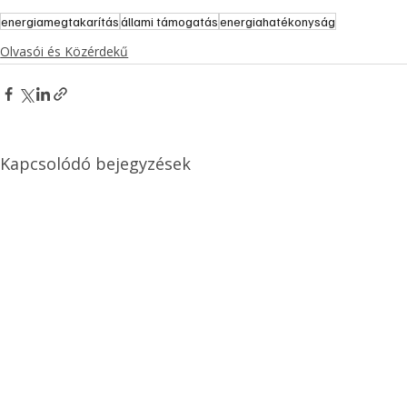
energiamegtakarítás
állami támogatás
energiahatékonyság
Olvasói és Közérdekű
Kapcsolódó bejegyzések