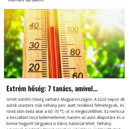
Extrém hőség: 7 tanács, amivel
megóvhatjuk autónkat a nyári károktól
Ismét extrém hőség várható Magyarországon. A tűző napon álló
autók utastere már néhány perc alatt rendkívül felmelegszik, és
rövid időn belül akár a 60-70 °C-ot is megközelítheti. Ez nemcsak
n
a beszállást teszi kellemetlenné, hanem az autó állapotára és a
benne hagyott tárgyakra is káros hatással lehet. Néhány