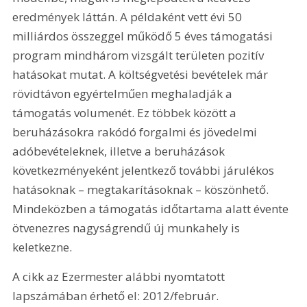
eredmények láttán. A példaként vett évi 50 
milliárdos összeggel működő 5 éves támogatási 
program mindhárom vizsgált területen pozitív 
hatásokat mutat. A költségvetési bevételek már 
rövidtávon egyértelműen meghaladják a 
támogatás volumenét. Ez többek között a 
beruházásokra rakódó forgalmi és jövedelmi 
adóbevételeknek, illetve a beruházások 
következményeként jelentkező további járulékos 
hatásoknak – megtakarításoknak – köszönhető. 
Mindeközben a támogatás időtartama alatt évente 
ötvenezres nagyságrendű új munkahely is 
keletkezne.
A cikk az Ezermester alábbi nyomtatott 
lapszámában érhető el: 2012/február.