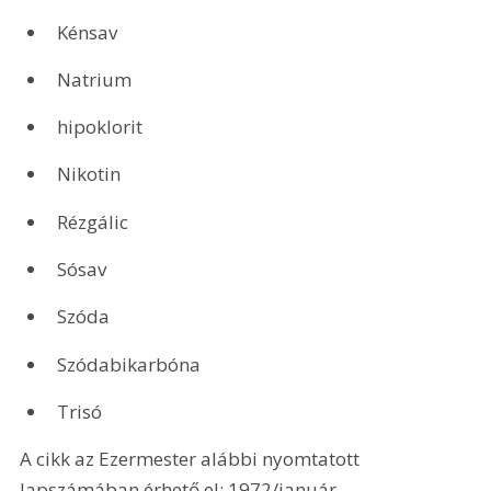
Kénsav 
Natrium 
hipoklorit 
Nikotin 
Rézgálic 
Sósav 
Szóda 
Szódabikarbóna 
Trisó
A cikk az Ezermester alábbi nyomtatott 
lapszámában érhető el: 1972/január.