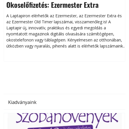
Okoselőfizetés: Ezermester Extra
A Laptapiron elérhetők az Ezermester, az Ezermester Extra és
az Ezermester Old Timer lapszámai, visszamenőleg is! A
Laptapir új, innovatív, praktikus és egyedi megoldás a
L
nyomtatott magazinok digitális olvasására számítógépen,
okostelefonon vagy táblagépen. Kényelmesen az otthonában,
útközben vagy nyaralás, pihenés alatt is elérhetők lapszámaink.
ú
Bárhol, bármikor, akár külföldön élve vagy dolgozva is
B
olvashatók az Ezermester lapszámai. A Laptapir kényelmes
megoldás, mert: – t
Kiadványaink