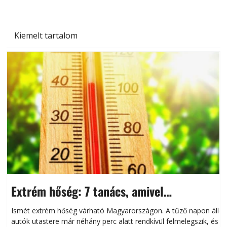
Kiemelt tartalom
Extrém hőség: 7 tanács, amivel
megóvhatjuk autónkat a nyári károktól
Ismét extrém hőség várható Magyarországon. A tűző napon álló
autók utastere már néhány perc alatt rendkívül felmelegszik, és