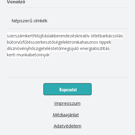
Vonalzó
Népszerű címkék
szerszám
kert
felújítás
lakberendezés
kreatív ötlet
barkácsolás
bútor
víz
fűtés
szerkesztőség
elektronika
hasznos tippek
dísznövény
hőszigetelés
tető
megújuló energia
tisztítás
kerti munka
beton
nyár
Kapcsolat
Impresszum
Médiaajánlat
Adatvédelem