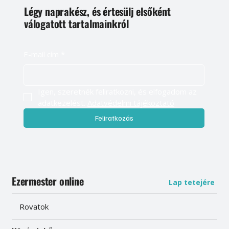
Légy naprakész, és értesülj elsőként
válogatott tartalmainkról
E-mail cím
*
Igen, szeretnék feliratkozni, és elfogadom az 
adatkezelést. 
Adatvédelmi tájékoztató
Feliratkozás
Ezermester online
Lap tetejére
Rovatok