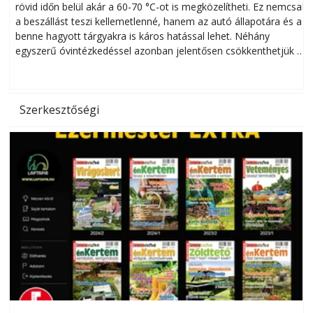
rövid időn belül akár a 60-70 °C-ot is megközelítheti. Ez nemcsak
n
a beszállást teszi kellemetlenné, hanem az autó állapotára és a
benne hagyott tárgyakra is káros hatással lehet. Néhány
egyszerű óvintézkedéssel azonban jelentősen csökkenthetjük a
hőség káros hatásait.
l
Szerkesztőségi