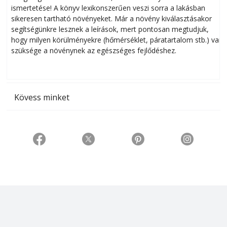
ismertetése! A könyv lexikonszerűen veszi sorra a lakásban
s
sikeresen tart­ha­tó növényeket. Már a növény kiválasztásakor
h
segítségünkre lesznek a leírások, mert pontosan megtudjuk,
k
hogy milyen körülményekre (hőmérséklet, páratartalom stb.) van
szüksége a növénynek az egészséges fejlődéshez.
t
Kövess minket