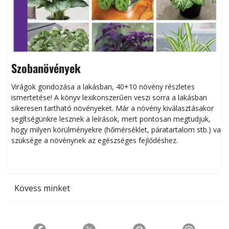
Szobanövények
Virágok gondozása a lakásban, 40+10 növény részletes
ismertetése! A könyv lexikonszerűen veszi sorra a lakásban
s
sikeresen tart­ha­tó növényeket. Már a növény kiválasztásakor
h
segítségünkre lesznek a leírások, mert pontosan megtudjuk,
k
hogy milyen körülményekre (hőmérséklet, páratartalom stb.) van
szüksége a növénynek az egészséges fejlődéshez.
t
Kövess minket