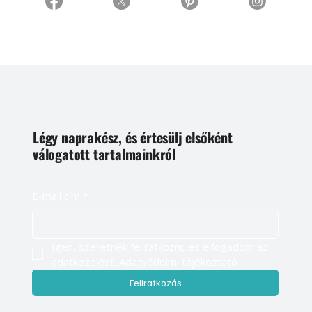
Légy naprakész, és értesülj elsőként
válogatott tartalmainkról
E-mail cím
*
Igen, szeretnék feliratkozni, és elfogadom az 
adatkezelést. 
Adatvédelmi tájékoztató
Feliratkozás