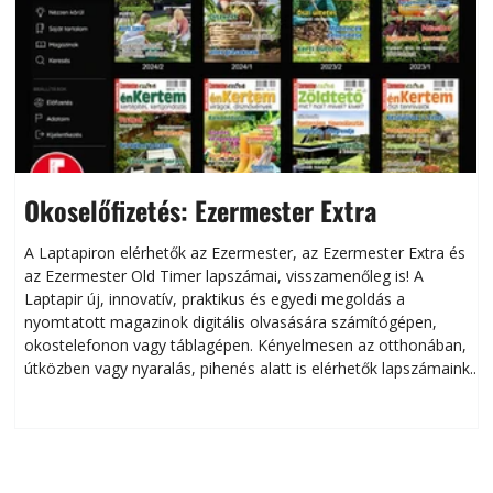
Okoselőfizetés: Ezermester Extra
A Laptapiron elérhetők az Ezermester, az Ezermester Extra és
az Ezermester Old Timer lapszámai, visszamenőleg is! A
Laptapir új, innovatív, praktikus és egyedi megoldás a
L
nyomtatott magazinok digitális olvasására számítógépen,
okostelefonon vagy táblagépen. Kényelmesen az otthonában,
útközben vagy nyaralás, pihenés alatt is elérhetők lapszámaink.
ú
Bárhol, bármikor, akár külföldön élve vagy dolgozva is
B
olvashatók az Ezermester lapszámai. A Laptapir kényelmes
megoldás, mert: – t