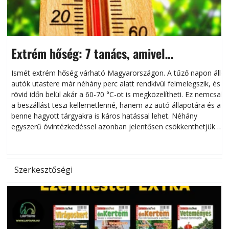
Extrém hőség: 7 tanács, amivel
megóvhatjuk autónkat a nyári károktól
Ismét extrém hőség várható Magyarországon. A tűző napon álló
autók utastere már néhány perc alatt rendkívül felmelegszik, és
rövid időn belül akár a 60-70 °C-ot is megközelítheti. Ez nemcsak
n
a beszállást teszi kellemetlenné, hanem az autó állapotára és a
benne hagyott tárgyakra is káros hatással lehet. Néhány
egyszerű óvintézkedéssel azonban jelentősen csökkenthetjük a
hőség káros hatásait.
l
Szerkesztőségi