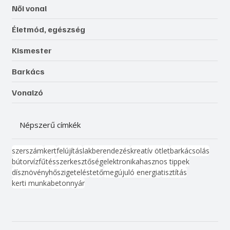
Női vonal
Életmód, egészség
Kismester
Barkács
Vonalzó
Népszerű címkék
szerszám
kert
felújítás
lakberendezés
kreatív ötlet
barkácsolás
bútor
víz
fűtés
szerkesztőség
elektronika
hasznos tippek
dísznövény
hőszigetelés
tető
megújuló energia
tisztítás
kerti munka
beton
nyár