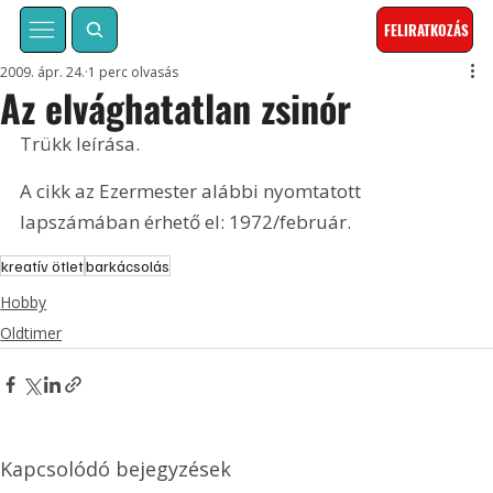
FELIRATKOZÁS
2009. ápr. 24.
1 perc olvasás
Az elvághatatlan zsinór
Trükk leírása. 
A cikk az Ezermester alábbi nyomtatott 
lapszámában érhető el: 1972/február.
kreatív ötlet
barkácsolás
Hobby
Oldtimer
Kapcsolódó bejegyzések