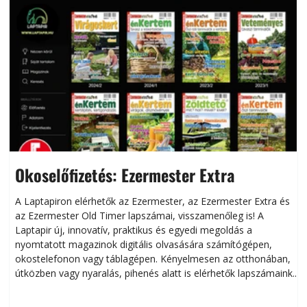
Okoselőfizetés: Ezermester Extra
A Laptapiron elérhetők az Ezermester, az Ezermester Extra és
az Ezermester Old Timer lapszámai, visszamenőleg is! A
Laptapir új, innovatív, praktikus és egyedi megoldás a
L
nyomtatott magazinok digitális olvasására számítógépen,
okostelefonon vagy táblagépen. Kényelmesen az otthonában,
útközben vagy nyaralás, pihenés alatt is elérhetők lapszámaink.
ú
Bárhol, bármikor, akár külföldön élve vagy dolgozva is
B
olvashatók az Ezermester lapszámai. A Laptapir kényelmes