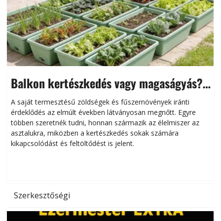
Balkon kertészkedés vagy magaságyás?
Helytakarékos kertészkedés
A saját termesztésű zöldségek és fűszernövények iránti
érdeklődés az elmúlt években látványosan megnőtt. Egyre
többen szeretnék tudni, honnan származik az élelmiszer az
l
asztalukra, miközben a kertészkedés sokak számára
kikapcsolódást és feltöltődést is jelent.
é
d
Szerkesztőségi