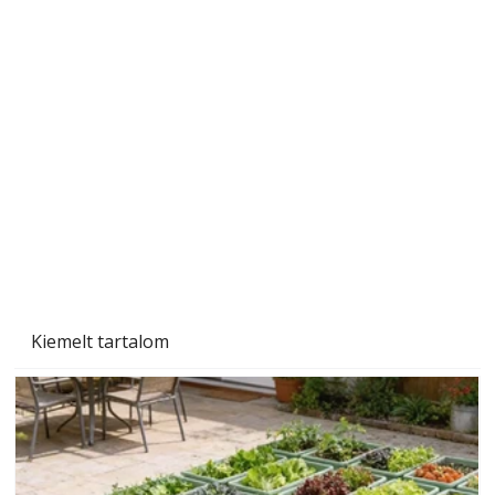
Szárazság a kertben – az aszály hatása a
növényekre és a védekezés lehetőségei
Kiemelt tartalom