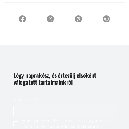
Légy naprakész, és értesülj elsőként
válogatott tartalmainkról
E-mail cím
*
Igen, szeretnék feliratkozni, és elfogadom az 
adatkezelést. 
Adatvédelmi tájékoztató