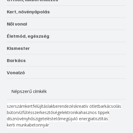
Kert, növényápolás
Női vonal
Életmód, egészség
Kismester
Barkács
Vonalzó
Népszerű címkék
szerszám
kert
felújítás
lakberendezés
kreatív ötlet
barkácsolás
bútor
víz
fűtés
szerkesztőség
elektronika
hasznos tippek
dísznövény
hőszigetelés
tető
megújuló energia
tisztítás
kerti munka
beton
nyár