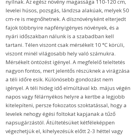
nyílnak. Az egész növény magassága 110-120 cm, 
levelei húsos, pozsgás, lándzsa alakúak, melyek 50 
cm-re is megnőhetnek. A dísznövényként elterjedt 
fajok többnyire napfényigényes növények, és a 
nyári időszakban nálunk is a szabadban kell 
tartani. Télen viszont csak mérsékelt 10 °C körüli, 
viszont minél világosabb hely való számukra. 
Mérsékelt öntözést igényel. A megfelelő teleltetés 
nagyon fontos, mert jelentős részüknek a virágzása 
a téli időre esik. Különösebb gondozást nem 
igényel. A téli hideg idő elmúltával kb. május végén 
napos vagy félárnyékos helyre a kertbe a legjobb 
kitelepíteni, persze fokozatos szoktatással, hogy a 
levelek nehogy égési foltokat kapjanak a tűző 
napsugárzástól. Átültetésüket kétféleképpen 
végezhetjük el, kihelyezésük előtt 2-3 héttel vagy 