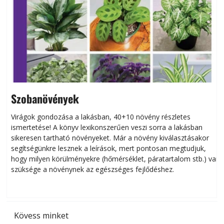
Szobanövények
Virágok gondozása a lakásban, 40+10 növény részletes
ismertetése! A könyv lexikonszerűen veszi sorra a lakásban
s
sikeresen tart­ha­tó növényeket. Már a növény kiválasztásakor
h
segítségünkre lesznek a leírások, mert pontosan megtudjuk,
k
hogy milyen körülményekre (hőmérséklet, páratartalom stb.) van
szüksége a növénynek az egészséges fejlődéshez.
t
Kövess minket