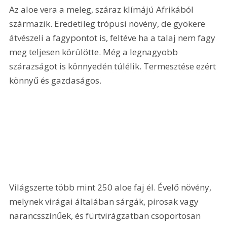
Az aloe vera a meleg, száraz klímájú Afrikából 
származik. Eredetileg trópusi növény, de gyökere 
átvészeli a fagypontot is, feltéve ha a talaj nem fagy 
meg teljesen körülötte. Még a legnagyobb 
szárazságot is könnyedén túlélik. Termesztése ezért 
könnyű és gazdaságos.
Világszerte több mint 250 aloe faj él. Évelő növény, 
melynek virágai általában sárgák, pirosak vagy 
narancsszínűek, és fürtvirágzatban csoportosan 