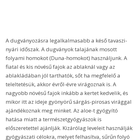
A dugványozásra legalkalmasabb a késő tavaszi-
nyári időszak. A dugványok talajának mosott 
folyami homokot (Duna-homokot) használjunk. A 
fiatal és kis növésű fajok az ablaknál vagy az 
ablakládában jól tarthatók, sőt ha megfelelő a 
teleltetésük, akkor évről-évre virágoznak is. A 
nagyobb növésű fajok inkább a kertet kedvelik, és 
mikor itt az ideje gyönyörű sárgás-pirosas virággal 
ajándékoznak meg minket. Az aloe-t gyógyító 
hatása miatt a természetgyógyászok is 
előszeretettel ajánlják. Kizárólag leveleit használják 
gyógyászati célokra, melyet felhasítva, sűrűn folyó 