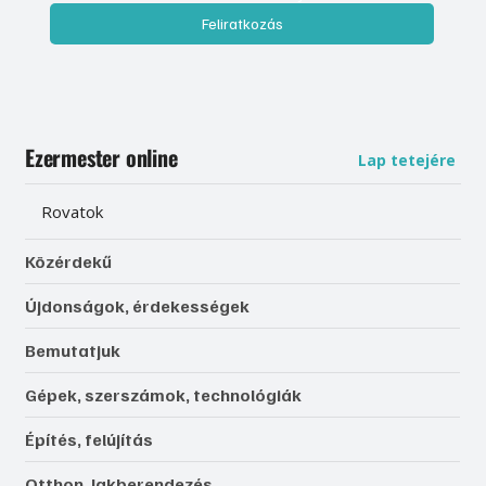
Feliratkozás
Ezermester online
Lap tetejére
Rovatok
Közérdekű
Újdonságok, érdekességek
Bemutatjuk
Gépek, szerszámok, technológiák
Építés, felújítás
Otthon, lakberendezés