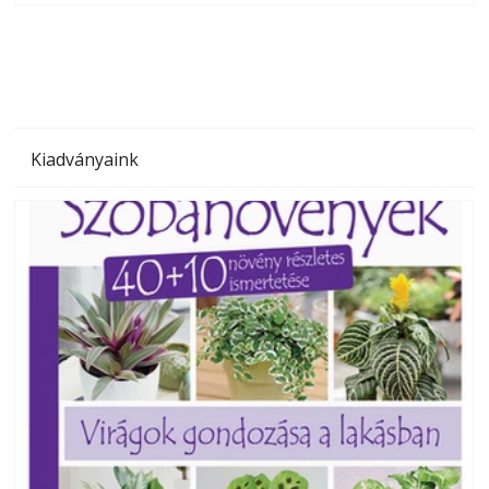
megoldás, mert: – t
Kiadványaink