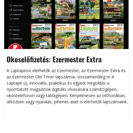
Okoselőfizetés: Ezermester Extra
A Laptapiron elérhetők az Ezermester, az Ezermester Extra és
az Ezermester Old Timer lapszámai, visszamenőleg is! A
Laptapir új, innovatív, praktikus és egyedi megoldás a
L
nyomtatott magazinok digitális olvasására számítógépen,
okostelefonon vagy táblagépen. Kényelmesen az otthonában,
útközben vagy nyaralás, pihenés alatt is elérhetők lapszámaink.
ú
Bárhol, bármikor, akár külföldön élve vagy dolgozva is
B
olvashatók az Ezermester lapszámai. A Laptapir kényelmes
megoldás, mert: – t