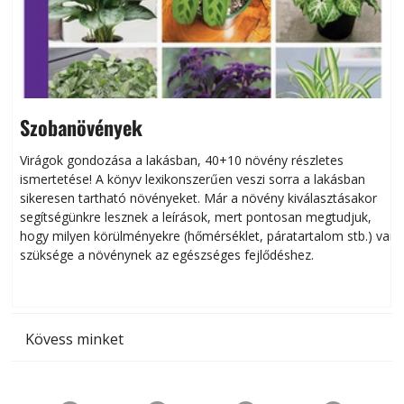
Szobanövények
Virágok gondozása a lakásban, 40+10 növény részletes
ismertetése! A könyv lexikonszerűen veszi sorra a lakásban
s
sikeresen tart­ha­tó növényeket. Már a növény kiválasztásakor
h
segítségünkre lesznek a leírások, mert pontosan megtudjuk,
k
hogy milyen körülményekre (hőmérséklet, páratartalom stb.) van
szüksége a növénynek az egészséges fejlődéshez.
t
Kövess minket