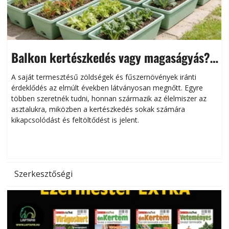
Balkon kertészkedés vagy magaságyás?
Helytakarékos kertészkedés
A saját termesztésű zöldségek és fűszernövények iránti
érdeklődés az elmúlt években látványosan megnőtt. Egyre
többen szeretnék tudni, honnan származik az élelmiszer az
l
asztalukra, miközben a kertészkedés sokak számára
kikapcsolódást és feltöltődést is jelent.
é
d
Szerkesztőségi