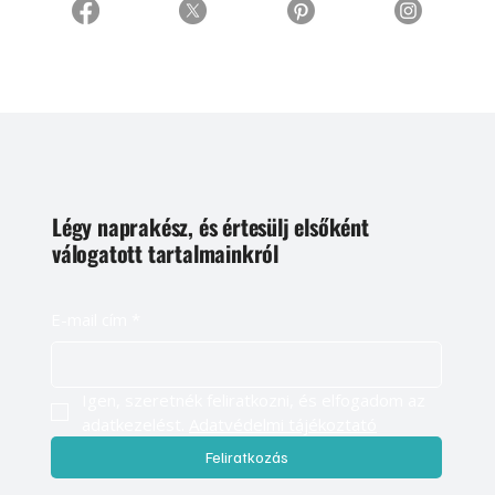
Légy naprakész, és értesülj elsőként
válogatott tartalmainkról
E-mail cím
*
Igen, szeretnék feliratkozni, és elfogadom az 
adatkezelést. 
Adatvédelmi tájékoztató
Feliratkozás