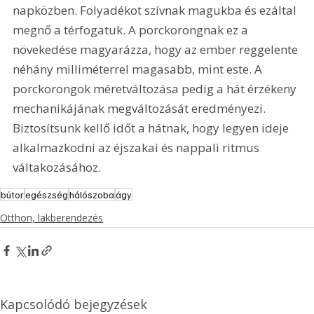
napközben. Folyadékot szívnak magukba és ezáltal 
megnő a térfogatuk. A porckorongnak ez a 
növekedése magyarázza, hogy az ember reggelente 
néhány milliméterrel magasabb, mint este. A 
porckorongok méretváltozása pedig a hát érzékeny 
mechanikájának megváltozását eredményezi. 
Biztosítsunk kellő időt a hátnak, hogy legyen ideje 
alkalmazkodni az éjszakai és nappali ritmus 
váltakozásához.
bútor
egészség
hálószoba
ágy
Otthon, lakberendezés
Kapcsolódó bejegyzések