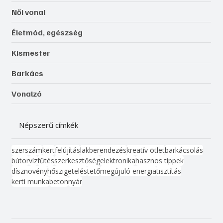
Női vonal
Életmód, egészség
Kismester
Barkács
Vonalzó
Népszerű címkék
szerszám
kert
felújítás
lakberendezés
kreatív ötlet
barkácsolás
bútor
víz
fűtés
szerkesztőség
elektronika
hasznos tippek
dísznövény
hőszigetelés
tető
megújuló energia
tisztítás
kerti munka
beton
nyár