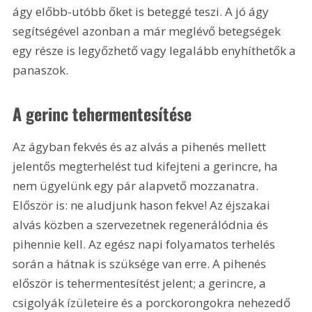
ágy előbb-utóbb őket is beteggé teszi. A jó ágy 
segítségével azonban a már meglévő betegségek 
egy része is legyőzhető vagy legalább enyhíthetők a 
panaszok. 
A gerinc tehermentesítése
Az ágyban fekvés és az alvás a pihenés mellett 
jelentős megterhelést tud kifejteni a gerincre, ha 
nem ügyelünk egy pár alapvető mozzanatra. 
Először is: ne aludjunk hason fekve! Az éjszakai 
alvás közben a szervezetnek regenerálódnia és 
pihennie kell. Az egész napi folyamatos terhelés 
során a hátnak is szüksége van erre. A pihenés 
először is tehermentesítést jelent; a gerincre, a 
csigolyák ízületeire és a porckorongokra nehezedő 