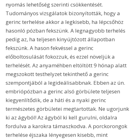
nyomás lehetőség szerinti csökkentését. 
Tudományos vizsgálatok bizonyították, hogy a 
gerinc terhelése akkor a legkisebb, ha lépcsőhöz 
hasonló pózban fekszünk. A legnagyobb terhelés 
pedig az, ha teljesen kinyújtózott állapotban 
fekszünk. A hason fekvéssel a gerinc 
előboltosulását fokozzuk, és ezzel növeljük a 
terhelését. Az anyaméhben eltöltött 9 hónap alatt 
megszokott testhelyzet tekinthető a gerinc 
szempontjából a legideálisabbnak. Ebben az ún. 
embriópózban a gerinc alsó görbülete teljesen 
kiegyenlítődik, de a háti és a nyaki gerinc 
természetes görbületei megtartottak. Ne ugorjunk 
ki az ágyból! Az ágyból ki kell gurulni, oldalra 
fordulva a karokra támaszkodva. A porckorongok 
terhelése éjszaka lényegesen kisebb, mint 