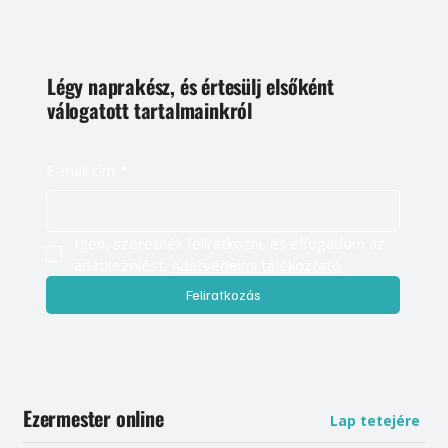
Légy naprakész, és értesülj elsőként
válogatott tartalmainkról
E-mail cím
*
Igen, szeretnék feliratkozni, és elfogadom az 
adatkezelést. 
Adatvédelmi tájékoztató
Feliratkozás
Ezermester online
Lap tetejére