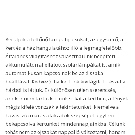
Kerüljük a feltűnő lámpatípusokat, az egyszerű, a 
kert és a ház hangulatához illő a legmegfelelőbb. 
Általános világításhoz választhatunk beépített 
akkumulátorral ellátott szolárlámpákat is, amik 
automatikusan kapcsolnak be az éjszaka 
beálltával. Kedvező, ha kertünk kivilágított részét a 
házból is látjuk. Ez különösen télen szerencsés, 
amikor nem tartózkodunk sokat a kertben, a fények 
mégis kifelé vonzzák a tekintetünket, kiemelve a 
havas, zúzmarás alakzatok szépségét, egyben 
bekapcsolva kertünket mindennapjainkba. Célunk 
tehát nem az éjszakát nappallá változtatni, hanem 