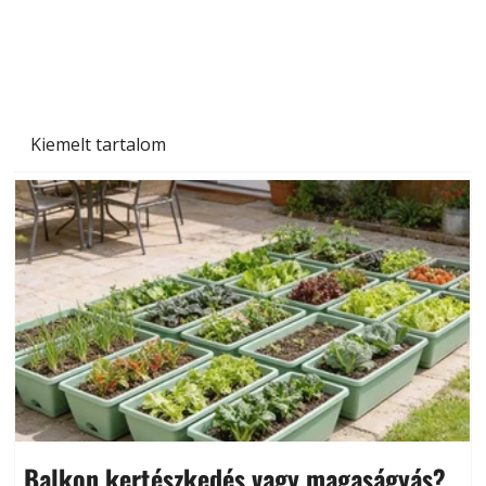
Szárazság a kertben – az aszály hatása a
növényekre és a védekezés lehetőségei
Kiemelt tartalom
Balkon kertészkedés vagy magaságyás?