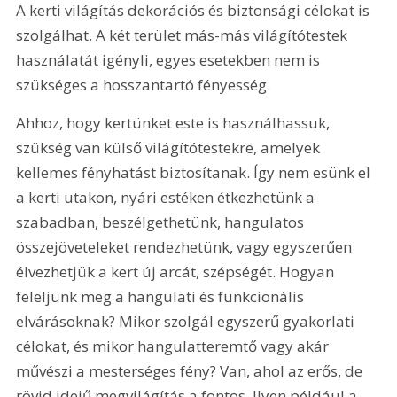
A kerti világítás dekorációs és biztonsági célokat is 
szolgálhat. A két terület más-más világítótestek 
használatát igényli, egyes esetekben nem is 
szükséges a hosszantartó fényesség.
Ahhoz, hogy kertünket este is használhassuk, 
szükség van külső világítótestekre, amelyek 
kellemes fényhatást biztosítanak. Így nem esünk el 
a kerti utakon, nyári estéken étkezhetünk a 
szabadban, beszélgethetünk, hangulatos 
összejöveteleket rendezhetünk, vagy egyszerűen 
élvezhetjük a kert új arcát, szépségét. Hogyan 
feleljünk meg a hangulati és funkcionális 
elvárásoknak? Mikor szolgál egyszerű gyakorlati 
célokat, és mikor hangulatteremtő vagy akár 
művészi a mesterséges fény? Van, ahol az erős, de 
rövid idejű megvilágítás a fontos. Ilyen például a 