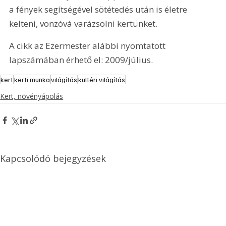
a fények segítségével sötétedés után is életre 
kelteni, vonzóvá varázsolni kertünket.
A cikk az Ezermester alábbi nyomtatott 
lapszámában érhető el: 2009/július.
kert
kerti munka
világítás
kültéri világítás
Kert, növényápolás
Kapcsolódó bejegyzések