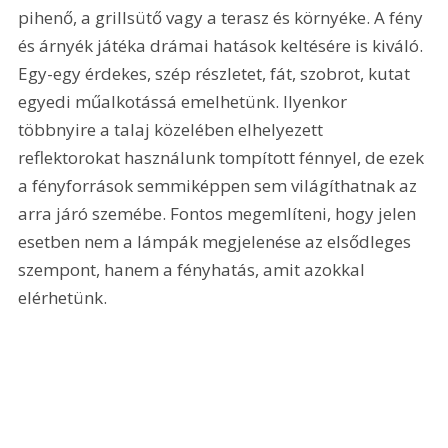
pihenő, a grillsütő vagy a terasz és környéke. A fény 
és árnyék játéka drámai hatások keltésére is kiváló. 
Egy-egy érdekes, szép részletet, fát, szobrot, kutat 
egyedi műalkotássá emelhetünk. Ilyenkor 
többnyire a talaj közelében elhelyezett 
reflektorokat használunk tompított fénnyel, de ezek 
a fényforrások semmiképpen sem világíthatnak az 
arra járó szemébe. Fontos megemlíteni, hogy jelen 
esetben nem a lámpák megjelenése az elsődleges 
szempont, hanem a fényhatás, amit azokkal 
elérhetünk.