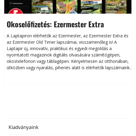
Okoselőfizetés: Ezermester Extra
A Laptapiron elérhetők az Ezermester, az Ezermester Extra és
az Ezermester Old Timer lapszámai, visszamenőleg is! A
Laptapir új, innovatív, praktikus és egyedi megoldás a
L
nyomtatott magazinok digitális olvasására számítógépen,
okostelefonon vagy táblagépen. Kényelmesen az otthonában,
útközben vagy nyaralás, pihenés alatt is elérhetők lapszámaink.
ú
Bárhol, bármikor, akár külföldön élve vagy dolgozva is
B
olvashatók az Ezermester lapszámai. A Laptapir kényelmes
megoldás, mert: – t
Kiadványaink