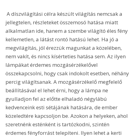
 A díszvilágítási célra készült világítás nemcsak a 
jellegtelen, részleteket összemosó hatása miatt 
alkalmatlan ide, hanem a szembe világító éles fény 
kellemetlen, a látást rontó hatású lehet. Ha jó a 
megvilágítás, jól érezzük magunkat a közelében, 
nem vakít, és nincs kísérteties hatása sem. Az ilyen 
lámpákat érdemes mozgásérzékelővel 
összekapcsolni, hogy csak indokolt esetben, néhány 
percig világítsanak. A mozgásérzékelő megfelelő 
beállításával el lehet érni, hogy a lámpa ne 
gyulladjon fel az előtte elhaladó négylábú 
kedvenceink esti sétájának hatására, de ember 
közeledtére kapcsoljon be. Azokon a helyeken, ahol 
szeretnénk esténként is tartózkodni, szintén 
érdemes fényforrást telepíteni. Ilyen lehet a kerti 