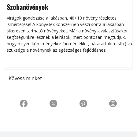
Szobanövények
Virágok gondozása a lakásban, 40+10 növény részletes
ismertetése! A könyv lexikonszerűen veszi sorra a lakásban
s
sikeresen tart­ha­tó növényeket. Már a növény kiválasztásakor
h
segítségünkre lesznek a leírások, mert pontosan megtudjuk,
k
hogy milyen körülményekre (hőmérséklet, páratartalom stb.) van
szüksége a növénynek az egészséges fejlődéshez.
t
Kövess minket