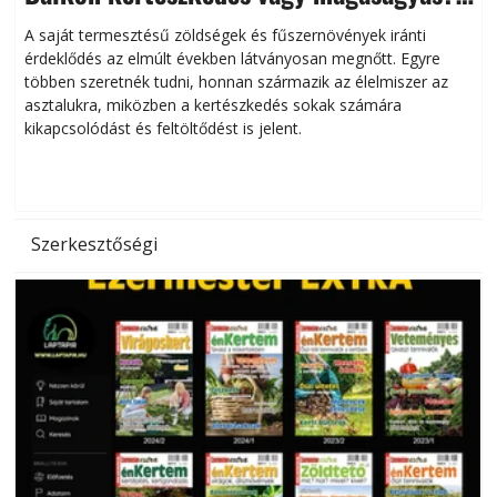
Helytakarékos kertészkedés
A saját termesztésű zöldségek és fűszernövények iránti
érdeklődés az elmúlt években látványosan megnőtt. Egyre
többen szeretnék tudni, honnan származik az élelmiszer az
l
asztalukra, miközben a kertészkedés sokak számára
kikapcsolódást és feltöltődést is jelent.
é
d
Szerkesztőségi