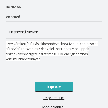
Barkács
Vonalzó
Népszerű címkék
szerszám
kert
felújítás
lakberendezés
kreatív ötlet
barkácsolás
bútor
víz
fűtés
szerkesztőség
elektronika
hasznos tippek
dísznövény
hőszigetelés
tető
megújuló energia
tisztítás
kerti munka
beton
nyár
Kapcsolat
Impresszum
Médiaajánlat