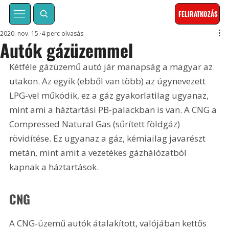
FELIRATKOZÁS
2020. nov. 15.
4 perc olvasás
Autók gázüzemmel
Kétféle gázüzemű autó jár manapság a magyar az 
utakon. Az egyik (ebből van több) az úgynevezett 
LPG-vel működik, ez a gáz gyakorlatilag ugyanaz, 
mint ami a háztartási PB-palackban is van. A CNG a 
Compressed Natural Gas (sűrített földgáz) 
rövidítése. Ez ugyanaz a gáz, kémiailag javarészt 
metán, mint amit a vezetékes gázhálózatból 
kapnak a háztartások.
CNG
A CNG-üzemű autók átalakított, valójában kettős 