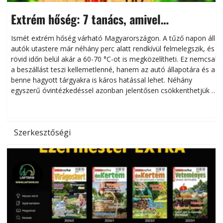
Extrém hőség: 7 tanács, amivel
megóvhatjuk autónkat a nyári károktól
Ismét extrém hőség várható Magyarországon. A tűző napon álló
autók utastere már néhány perc alatt rendkívül felmelegszik, és
rövid időn belül akár a 60-70 °C-ot is megközelítheti. Ez nemcsak
n
a beszállást teszi kellemetlenné, hanem az autó állapotára és a
benne hagyott tárgyakra is káros hatással lehet. Néhány
egyszerű óvintézkedéssel azonban jelentősen csökkenthetjük a
hőség káros hatásait.
l
Szerkesztőségi