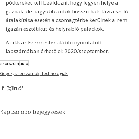
pótkereket kell beáldozni, hogy legyen helye a 
gáznak, de nagyobb autók hosszú hatótávra szóló 
átalakítása esetén a csomagtérbe kerülnek a nem 
igazán esztétikus és helyrabló palackok.
A cikk az Ezermester alábbi nyomtatott 
lapszámában érhető el: 2020/szeptember.
szerszám
autó
Gépek, szerszámok, technológiák
Kapcsolódó bejegyzések