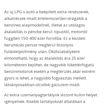
Az új LPG-s autó a beépített extra rendszerek, 
alkatrészek miatt értelemszerűen drágább a 
benzines alapmodellnél, illetve az utólagos 
átalakítás is pénzbe kerül: típustól, motortól 
függően 150-400 ezer forintba. Ez a kezdeti 
beruházás persze megtérül bizonyos 
futásteljesítmény után. Ökölszabályként 
elmondható, hogy az átalakítás ára 25 ezer 
kilométeren bejöhet, de nagyobb lökettérfogatú 
benzinmotorok esetén a megtérülés akár extrém 
gyors is lehet, a nagyobb fogyasztás mellett 
látványosabban olcsóbb gázüzem miatt. 
Az extra üzemanyagtartályok viszont külön helyet 
igényelnek. Kisebb tartályoknál általában a 