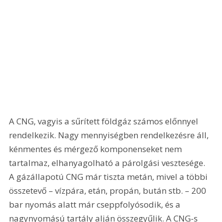
A CNG, vagyis a sűrített földgáz számos előnnyel 
rendelkezik. Nagy mennyiségben rendelkezésre áll, 
kénmentes és mérgező komponenseket nem 
tartalmaz, elhanyagolható a párolgási vesztesége. 
A gázállapotú CNG már tiszta metán, mivel a többi 
összetevő – vízpára, etán, propán, bután stb. – 200 
bar nyomás alatt már cseppfolyósodik, és a 
nagynyomású tartály alján összegyűlik. A CNG-s 