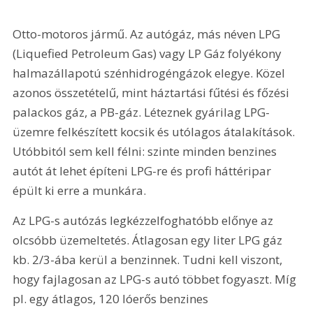
Otto-motoros jármű. Az autógáz, más néven LPG 
(Liquefied Petroleum Gas) vagy LP Gáz folyékony 
halmazállapotú szénhidrogéngázok elegye. Közel 
azonos összetételű, mint háztartási fűtési és főzési 
palackos gáz, a PB-gáz. Léteznek gyárilag LPG-
üzemre felkészített kocsik és utólagos átalakítások. 
Utóbbitól sem kell félni: szinte minden benzines 
autót át lehet építeni LPG-re és profi háttéripar 
épült ki erre a munkára.
Az LPG-s autózás legkézzelfoghatóbb előnye az 
olcsóbb üzemeltetés. Átlagosan egy liter LPG gáz 
kb. 2/3-ába kerül a benzinnek. Tudni kell viszont, 
hogy fajlagosan az LPG-s autó többet fogyaszt. Míg 
pl. egy átlagos, 120 lóerős benzines 