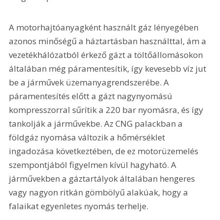
A motorhajtóanyagként használt gáz lényegében 
azonos minőségű a háztartásban használttal, ám a 
vezetékhálózatból érkező gázt a töltőállomásokon 
általában még páramentesítik, így kevesebb víz jut 
be a járművek üzemanyagrendszerébe. A 
páramentesítés előtt a gázt nagynyomású 
kompresszorral sűrítik a 220 bar nyomásra, és így 
tankolják a járművekbe. Az CNG palackban a 
földgáz nyomása változik a hőmérséklet 
ingadozása következtében, de ez motorüzemelés 
szempontjából figyelmen kívül hagyható. A 
járművekben a gáztartályok általában hengeres 
vagy nagyon ritkán gömbölyű alakúak, hogy a 
falaikat egyenletes nyomás terhelje.