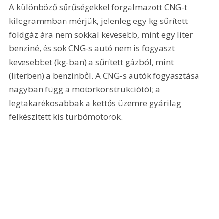
A különböző sűrűségekkel forgalmazott CNG-t 
kilogrammban mérjük, jelenleg egy kg sűrített 
földgáz ára nem sokkal kevesebb, mint egy liter 
benziné, és sok CNG-s autó nem is fogyaszt 
kevesebbet (kg-ban) a sűrített gázból, mint 
(literben) a benzinből. A CNG-s autók fogyasztása 
nagyban függ a motorkonstrukciótól; a 
legtakarékosabbak a kettős üzemre gyárilag 
felkészített kis turbómotorok.