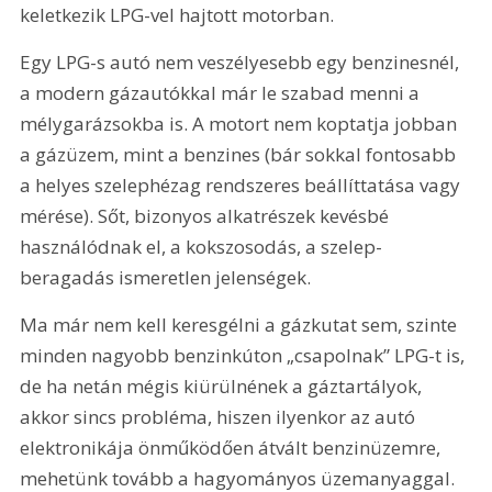
keletkezik LPG-vel hajtott motorban.
Egy LPG-s autó nem veszélyesebb egy benzinesnél, 
a modern gázautókkal már le szabad menni a 
mélygarázsokba is. A motort nem koptatja jobban 
a gázüzem, mint a benzines (bár sokkal fontosabb 
a helyes szelephézag rendszeres beállíttatása vagy 
mérése). Sőt, bizonyos alkatrészek kevésbé 
használódnak el, a kokszosodás, a szelep-
beragadás ismeretlen jelenségek.
Ma már nem kell keresgélni a gázkutat sem, szinte 
minden nagyobb benzinkúton „csapolnak” LPG-t is, 
de ha netán mégis kiürülnének a gáztartályok, 
akkor sincs probléma, hiszen ilyenkor az autó 
elektronikája önműködően átvált benzinüzemre, 
mehetünk tovább a hagyományos üzemanyaggal.