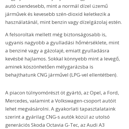
autó csendesebb, mint a normál dízel üzemű 
járművek és kevesebb szén-dioxid keletkezik a 
használatánál, mint benzin vagy dízelgázolaj estén.
A felsoroltak mellett még biztonságosabb is, 
ugyanis nagyobb a gyulladási hőmérséklete, mint 
a benziné vagy a gázolajé, emiatt gyulladásra 
kevésbé hajlamos. Sokkal könnyebb mint a levegő, 
aminek köszönhetően mélygarázsba is 
behajthatunk CNG járművel (LPG-vel ellentétben).
A piacon túlnyomórészt öt gyártó, az Opel, a Ford, 
Mercedes, valamint a Volkswagen-csoport autóit 
lehet megvásárolni. A gyakorlati tapasztalataink 
szerint a gyárilag CNG-s autók közül az utolsó 
generációs Skoda Octavia G-Tec, az Audi A3 