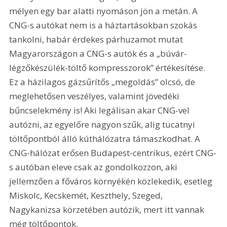
mélyen egy bar alatti nyomáson jön a metán. A 
CNG-s autókat nem is a háztartásokban szokás 
tankolni, habár érdekes párhuzamot mutat 
Magyarországon a CNG-s autók és a „búvár-
légzőkészülék-töltő kompresszorok” értékesítése. 
Ez a házilagos gázsűrítős „megoldás” olcsó, de 
meglehetősen veszélyes, valamint jövedéki 
bűncselekmény is! Aki legálisan akar CNG-vel 
autózni, az egyelőre nagyon szűk, alig tucatnyi 
töltőpontból álló kúthálózatra támaszkodhat. A 
CNG-hálózat erősen Budapest-centrikus, ezért CNG-
s autóban eleve csak az gondolkozzon, aki 
jellemzően a főváros környékén közlekedik, esetleg 
Miskolc, Kecskemét, Keszthely, Szeged, 
Nagykanizsa körzetében autózik, mert itt vannak 
még töltőpontok.