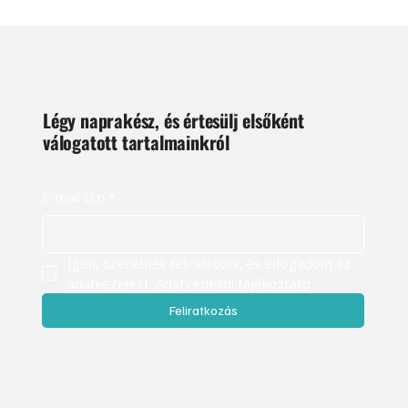
Légy naprakész, és értesülj elsőként
válogatott tartalmainkról
E-mail cím
*
Igen, szeretnék feliratkozni, és elfogadom az 
adatkezelést. 
Adatvédelmi tájékoztató
Feliratkozás