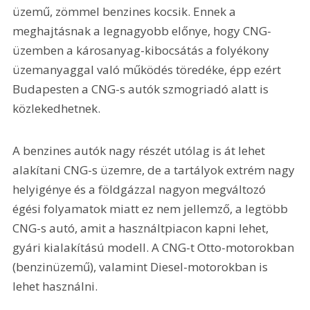
üzemű, zömmel benzines kocsik. Ennek a 
meghajtásnak a legnagyobb előnye, hogy CNG-
üzemben a károsanyag-kibocsátás a folyékony 
üzemanyaggal való működés töredéke, épp ezért 
Budapesten a CNG-s autók szmogriadó alatt is 
közlekedhetnek.
A benzines autók nagy részét utólag is át lehet 
alakítani CNG-s üzemre, de a tartályok extrém nagy 
helyigénye és a földgázzal nagyon megváltozó 
égési folyamatok miatt ez nem jellemző, a legtöbb 
CNG-s autó, amit a használtpiacon kapni lehet, 
gyári kialakítású modell. A CNG-t Otto-motorokban 
(benzinüzemű), valamint Diesel-motorokban is 
lehet használni. 