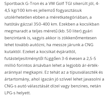
Sportback G-Tron és a VW Golf TGI sikerült jól, 4-
4,5 kg/100 km-es jellemző fogyasztásuk 
utolérhetetlen ebben a méretkategóriában, a 
hatótáv gázzal 350-400 km. Ezekben a kocsikban 
megmaradt a teljes méretű (kb. 50 liter) gyári 
benzintank is, vagyis akkor is zökkenőmentesen 
lehet tovább autózni, ha messze járunk a CNG 
kutaktól. Ezeket a kocsikat évjárattól, 
futásteljesítménytől függően 3-6 évesen a 2,5-5 
millió forintos ársávban lehet a legjobb ár-érték-
aránnyal megkapni. Ez tehát az a típusválaszték és 
ártartomány, ahol igazán jó szívvel lehet javasolni a 
CNG-s autó választását dízel vagy benzines, netán 
LPG-s helyett.