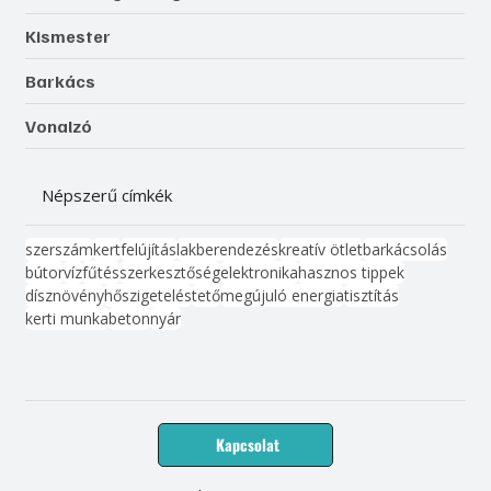
Kismester
Barkács
Vonalzó
Népszerű címkék
szerszám
kert
felújítás
lakberendezés
kreatív ötlet
barkácsolás
bútor
víz
fűtés
szerkesztőség
elektronika
hasznos tippek
dísznövény
hőszigetelés
tető
megújuló energia
tisztítás
kerti munka
beton
nyár
Kapcsolat