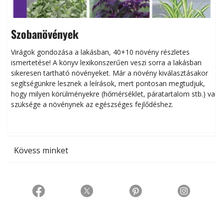
Szobanövények
Virágok gondozása a lakásban, 40+10 növény részletes
ismertetése! A könyv lexikonszerűen veszi sorra a lakásban
s
sikeresen tart­ha­tó növényeket. Már a növény kiválasztásakor
h
segítségünkre lesznek a leírások, mert pontosan megtudjuk,
k
hogy milyen körülményekre (hőmérséklet, páratartalom stb.) van
szüksége a növénynek az egészséges fejlődéshez.
t
Kövess minket