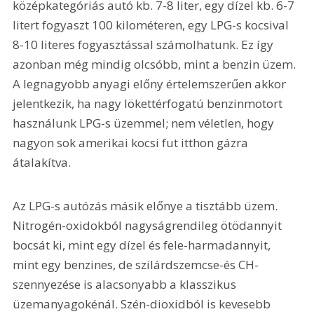
középkategóriás autó kb. 7-8 liter, egy dízel kb. 6-7 
litert fogyaszt 100 kilométeren, egy LPG-s kocsival 
8-10 literes fogyasztással számolhatunk. Ez így 
azonban még mindig olcsóbb, mint a benzin üzem. 
A legnagyobb anyagi előny értelemszerűen akkor 
jelentkezik, ha nagy lökettérfogatú benzinmotort 
használunk LPG-s üzemmel; nem véletlen, hogy 
nagyon sok amerikai kocsi fut itthon gázra 
átalakítva.
Az LPG-s autózás másik előnye a tisztább üzem. 
Nitrogén-oxidokból nagyságrendileg ötödannyit 
bocsát ki, mint egy dízel és fele-harmadannyit, 
mint egy benzines, de szilárdszemcse-és CH-
szennyezése is alacsonyabb a klasszikus 
üzemanyagokénál. Szén-dioxidból is kevesebb 