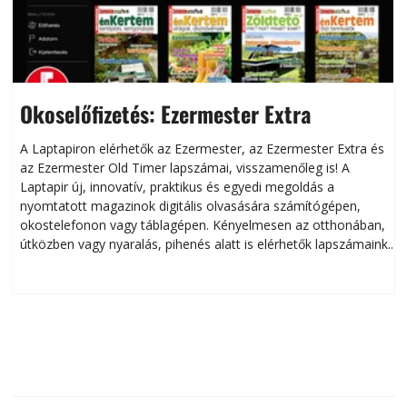
Okoselőfizetés: Ezermester Extra
A Laptapiron elérhetők az Ezermester, az Ezermester Extra és
az Ezermester Old Timer lapszámai, visszamenőleg is! A
Laptapir új, innovatív, praktikus és egyedi megoldás a
L
nyomtatott magazinok digitális olvasására számítógépen,
okostelefonon vagy táblagépen. Kényelmesen az otthonában,
útközben vagy nyaralás, pihenés alatt is elérhetők lapszámaink.
ú
Bárhol, bármikor, akár külföldön élve vagy dolgozva is
B
olvashatók az Ezermester lapszámai. A Laptapir kényelmes
megoldás, mert: – t