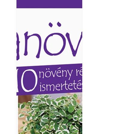
Ezermester lapszámai. A
Ezermester lapszámai
Laptapir kényelmes megoldás,
Laptapir kényelmes 
mert: – t
mert: – t