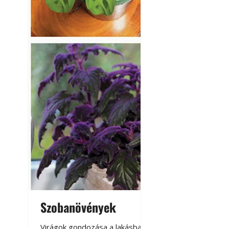
Szobanövények
Virágoskert: k
teraszon, laká
Virágok gondozása a lakásban,