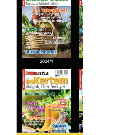
Kültéri hűtés: ho
a teraszt és a ker