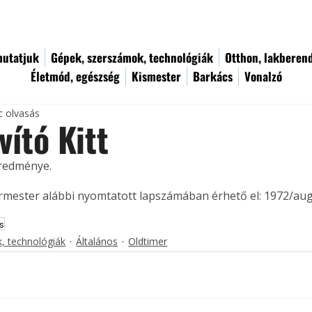
utatjuk
Gépek, szerszámok, technológiák
Otthon, lakberen
Életmód, egészség
Kismester
Barkács
Vonalzó
c olvasás
vító Kitt
eredménye. 
ermester alábbi nyomtatott lapszámában érhető el: 1972/au
ás
, technológiák
Általános
Oldtimer