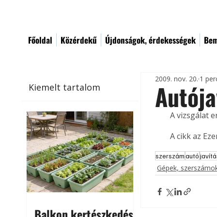
Főoldal
Közérdekű
Újdonságok, érdekességek
Bem
2009. nov. 20.
1 per
Autója
Kiemelt tartalom
A vizsgálat 
A cikk az Ez
szerszám
autó
javít
Gépek, szerszámok
Balkon kertészkedés