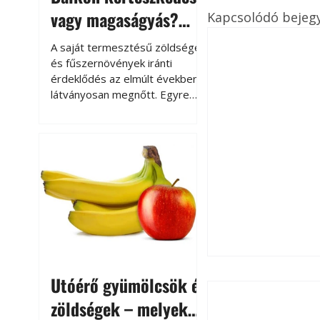
vagy magaságyás?
Kapcsolódó bejeg
Helytakarékos
A saját termesztésű zöldségek
kertészkedés
és fűszernövények iránti
érdeklődés az elmúlt években
látványosan megnőtt. Egyre
többen szeretnék tudni, honnan
származik az élelmiszer az
asztalukra, miközben a
kertészkedés sokak számára
kikapcsolódást és feltöltődést
is jelent.
Utóérő gyümölcsök és
zöldségek – melyek