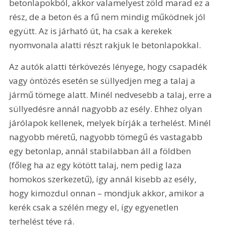
betonlapokból, akkor valamelyest zöld marad ez a 
rész, de a beton és a fű nem mindig működnek jól 
együtt. Az is járható út, ha csak a kerekek 
nyomvonala alatti részt rakjuk le betonlapokkal.
Az autók alatti térkövezés lényege, hogy csapadék 
vagy öntözés esetén se süllyedjen meg a talaj a 
jármű tömege alatt. Minél nedvesebb a talaj, erre a 
süllyedésre annál nagyobb az esély. Ehhez olyan 
járólapok kellenek, melyek bírják a terhelést. Minél 
nagyobb méretű, nagyobb tömegű és vastagabb 
egy betonlap, annál stabilabban áll a földben 
(főleg ha az egy kötött talaj, nem pedig laza 
homokos szerkezetű), így annál kisebb az esély, 
hogy kimozdul onnan – mondjuk akkor, amikor a 
kerék csak a szélén megy el, így egyenetlen 
terhelést téve rá.