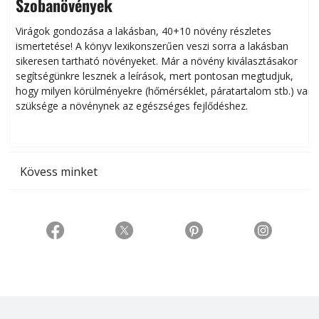
Szobanövények
Virágok gondozása a lakásban, 40+10 növény részletes
ismertetése! A könyv lexikonszerűen veszi sorra a lakásban
s
sikeresen tart­ha­tó növényeket. Már a növény kiválasztásakor
h
segítségünkre lesznek a leírások, mert pontosan megtudjuk,
k
hogy milyen körülményekre (hőmérséklet, páratartalom stb.) van
szüksége a növénynek az egészséges fejlődéshez.
t
Kövess minket