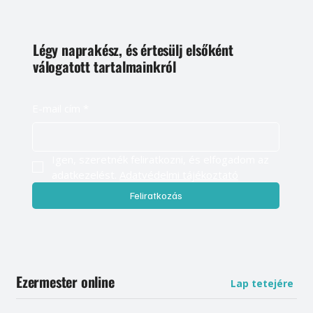
Légy naprakész, és értesülj elsőként
válogatott tartalmainkról
E-mail cím
*
Igen, szeretnék feliratkozni, és elfogadom az 
adatkezelést. 
Adatvédelmi tájékoztató
Feliratkozás
Ezermester online
Lap tetejére