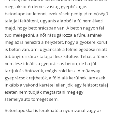
meg, akkor érdemes vastag gyephézagos 
betonlapokat letenni, ezek réseit pedig jó minőségű 
talajjal feltölteni, ugyanis alapból a fű nem élvezi 
majd, hogy betonrácsban van. A beton nagyon fel 
tud melegedni, a hőt rásugározza a fűre, aminek 
még az is nehezíti a helyzetét, hogy a gyökere körül 
is beton van, ami ugyancsak a felmelegedése miatt 
többnyire száraz talajjal lesz kitöltve. Tehát a fűnek 
nem lesz ideális a gyeprácsos beton, de ha jól 
tartjuk és öntözzük, mégis zöld lesz. A műanyag 
gyeprácsok rejthetők, a föld alá kerülnek, ám ezek 
inkább a vakond kártétel ellen jók, egy felázott talaj 
esetén nem tudják megtartani még egy 
személyautó tömegét sem.
Betonlapokkal is lerakható a nyomvonal vagy az 