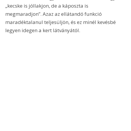
„kecske is jóllakjon, de a káposzta is 
megmaradjon”. Azaz az ellátandó funkció 
maradéktalanul teljesüljön, és ez minél kevésbé 
legyen idegen a kert látványától.