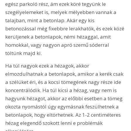
egész parkoló rész, ám ezek köré tegyünk le 
szegélyelemeket is, melyek mélyebben vannak a 
talajban, mint a betonlap. Akár egy kis 
betonozással még fixebbre lerakhatók, és ezek közé 
kerüljenek a betonlapok, némi hézaggal, amit 
homokkal, vagy nagyon apró szemű sóderral 
töltünk majd ki.
Ha túl nagyok ezek a hézagok, akkor 
elmozdulhatnak a betonlapok, amikor a kerék csak 
a szélüket éri, és a kocsi tömegének nagy része ide 
koncentrálódik. Ha túl kicsi a hézag, vagy nem is 
hagyunk hézagot, akkor az előbbi esetben a tömeg 
okozta nyomástól úgy egymásnak feszülhetnek a 
betonlapok, hogy eltörhetnek. Az 1-2 centiméteres 
hézag elegendő szokott lenni e problémák 