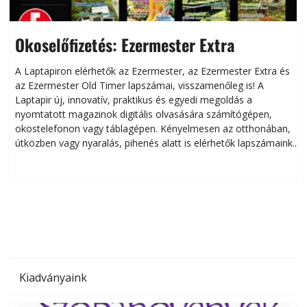
Okoselőfizetés: Ezermester Extra
A Laptapiron elérhetők az Ezermester, az Ezermester Extra és
az Ezermester Old Timer lapszámai, visszamenőleg is! A
Laptapir új, innovatív, praktikus és egyedi megoldás a
L
nyomtatott magazinok digitális olvasására számítógépen,
okostelefonon vagy táblagépen. Kényelmesen az otthonában,
útközben vagy nyaralás, pihenés alatt is elérhetők lapszámaink.
ú
Bárhol, bármikor, akár külföldön élve vagy dolgozva is
B
olvashatók az Ezermester lapszámai. A Laptapir kényelmes
megoldás, mert: – t
Kiadványaink