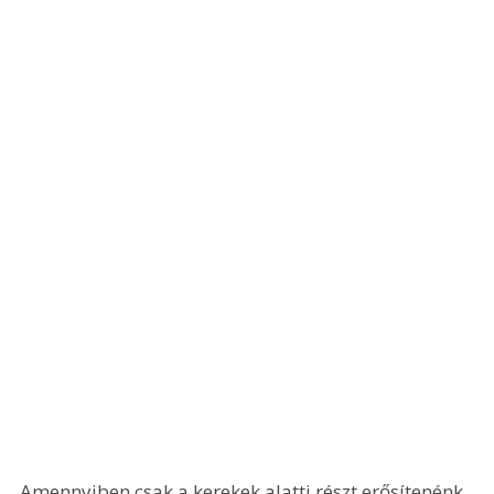
Amennyiben csak a kerekek alatti részt erősítenénk 