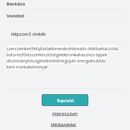
Barkács
Vonalzó
Népszerű címkék
szerszám
kert
felújítás
lakberendezés
kreatív ötlet
barkácsolás
bútor
víz
fűtés
szerkesztőség
elektronika
hasznos tippek
dísznövény
hőszigetelés
tető
megújuló energia
tisztítás
kerti munka
beton
nyár
Kapcsolat
Impresszum
Médiaajánlat