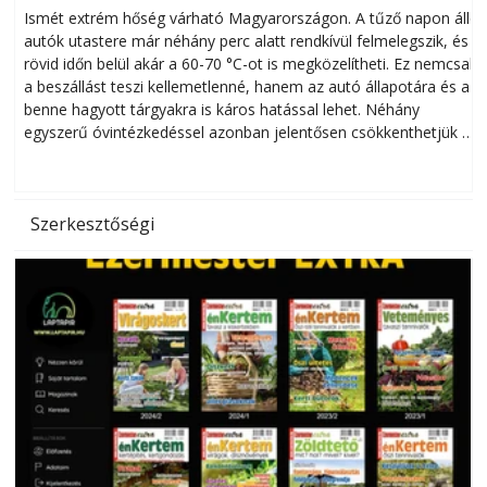
megóvhatjuk autónkat a nyári károktól
Ismét extrém hőség várható Magyarországon. A tűző napon álló
autók utastere már néhány perc alatt rendkívül felmelegszik, és
rövid időn belül akár a 60-70 °C-ot is megközelítheti. Ez nemcsak
n
a beszállást teszi kellemetlenné, hanem az autó állapotára és a
benne hagyott tárgyakra is káros hatással lehet. Néhány
egyszerű óvintézkedéssel azonban jelentősen csökkenthetjük a
hőség káros hatásait.
l
Szerkesztőségi