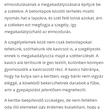
elmozdulásának a megakadályozására építjük be 
a szélekre. A betonlapok közötti terhelés miatti 
nyomás hat a lapokra, és szét felé tolná azokat, ám 
a széleken ezt megfogja a szegély, így 
megakadályozható az elmozdulás. 
A szegélyelemek közé nem csak betonlapokat 
tehetünk, szórhatunk ide kavicsot is, a szegélyezés 
ennek is megakadályozza majd a szétterülését. A 
kavics alá terítsünk le geo textilt, különben könnyen 
gyomosodik a kavicsozott rész. A kavics hátránya, 
hogy ha kutya van a kertben, vagy bárki nem vigyáz 
eléggé, a kövekből bekerülhetnek darabok a fűbe, 
ami a gyepápolást jelentősen megnehezíti.
A kertbe beépítendő szükséges, de nem feltétlen 
oda illó elemeket úgy érdemes kialakítani, hogy a 