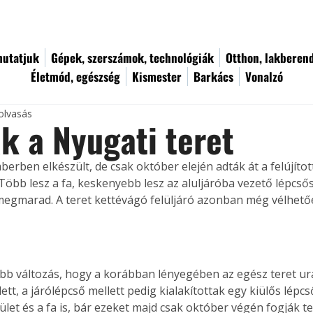
utatjuk
Gépek, szerszámok, technológiák
Otthon, lakberen
Életmód, egészség
Kismester
Barkács
Vonalzó
olvasás
k a Nyugati teret
erben elkészült, de csak október elején adták át a felújított
Több lesz a fa, keskenyebb lesz az aluljáróba vezető lépcsős
megmarad. A teret kettévágó felüljáró azonban még vélhető
bb változás, hogy a korábban lényegében az egész teret ur
tt, a járólépcső mellett pedig kialakítottak egy kiülős lépcs
lület és a fa is, bár ezeket majd csak október végén fogják te