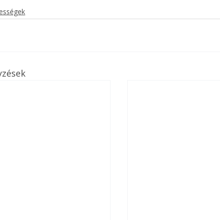
kességek
yzések