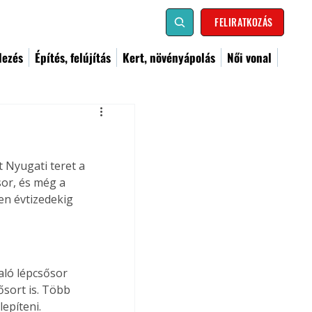
FELIRATKOZÁS
dezés
Építés, felújítás
Kert, növényápolás
Női vonal
 Nyugati teret a 
or, és még a 
en évtizedekig 
aló lépcsősor 
ősort is. Több 
lepíteni.