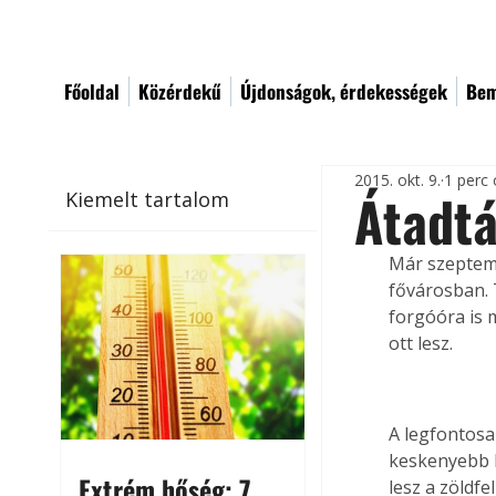
Főoldal
Közérdekű
Újdonságok, érdekességek
Bem
2015. okt. 9.
1 perc 
Átadtá
Kiemelt tartalom
Már szeptemb
fővárosban. 
forgóóra is 
ott lesz.
A legfontosa
keskenyebb le
Extrém hőség: 7
lesz a zöldfe