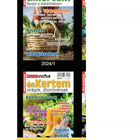
Széndioxid temető