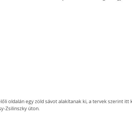
előli oldalán egy zöld sávot alakítanak ki, a tervek szerint it
csy-Zsilinszky úton.