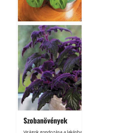
Szobanövények
Virágoskert: k
teraszon, laká
Virágok gondozása a lakásban,