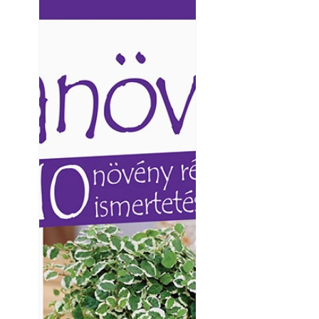
Ezermester lapszámai. A
Ezermester lapszámai
Laptapir kényelmes megoldás,
Laptapir kényelmes 
mert: – t
mert: – t