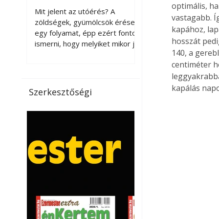
érnek tovább leszedés
optimális, ha
Mit jelent az utóérés? A
vastagabb. Í
után?
zöldségek, gyümölcsök érése
kapához, lap
egy folyamat, épp ezért fontos
hosszát pedi
ismerni, hogy melyiket mikor jó
140, a gereb
leszedni. Meg kell különböztetni
centiméter h
a gazdasági és a biológiai
érettséget. Például a
leggyakrabba
paradicsomot sokszor
kapálás napo
Szerkesztőségi
gazdasági érettségben, azaz
félig éretten szedik le, ezután
utaztatják hosszan, és még
pulton tartható kell legyen.
Utóérik eközben, de nem lesz
olyan ízű, mint amit a saját
kertünkben, biológiai
érettségben szedünk le. Teljes
érettségben szedve nem
tárolható h