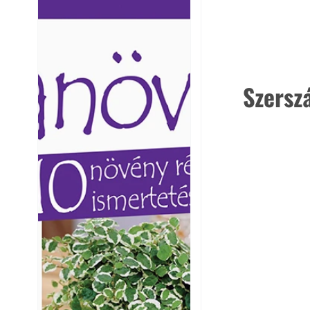
Ezermester lapszámai. A
Ezermester lapszámai
Laptapir kényelmes megoldás,
Laptapir kényelmes 
mert: – t
mert: – t
Szersz