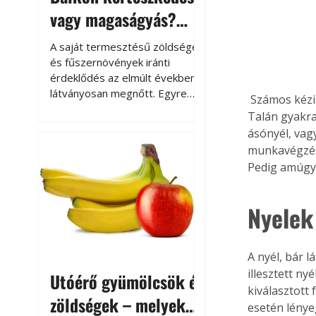
vagy magaságyás?
Helytakarékos
A saját termesztésű zöldségek
kertészkedés
és fűszernövények iránti
érdeklődés az elmúlt években
látványosan megnőtt. Egyre
 Számos kéziszerszámot használunk kertünkben, melyek nagyon egyszerű kialakításúak. 
többen szeretnék tudni, honnan
Talán gyakra
származik az élelmiszer az
ásónyél, vag
asztalukra, miközben a
munkavégzés
kertészkedés sokak számára
Pedig amúgy 
kikapcsolódást és feltöltődést
is jelent.
Nyelek 
A nyél, bár l
illesztett ny
Utóérő gyümölcsök és
kiválasztott
zöldségek – melyek
esetén lénye