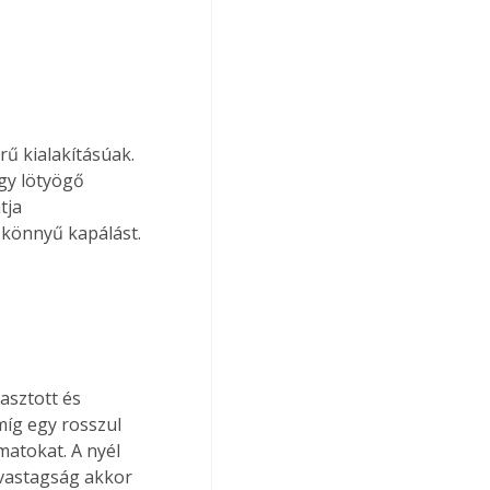
gy lötyögő 
tja 
könnyű kapálást. 
asztott és 
míg egy rosszul 
matokat. A nyél 
vastagság akkor 