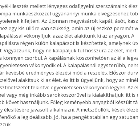
yél-illesztés mellett lényeges odafigyelni szerszámaink élez
tompa munkaeszközzel ugyanannyi munka elvégzéséhez több
telenek kifejteni. Az újonnan megvásárolt kapát, ásót, kaszát
hhez egy kis üllőre van szükség, amin az új eszköz peremét v
apálással vékonyítjuk: azaz élet alakítunk ki az anyagon. A 
pálásra régen külön kalapácsot is készítettek, amelynek üt
. Vigyázzunk, hogy ne kalapáljuk túl hosszúra az élet, mert
s könnyen csorbul. A kapálásnak köszönhetően az él a legv
yenletesen vékonyodik el. A kalapálásnál egyszerűbb, ne
ár kevésbé eredményes élezési mód a reszelés. Először durv
elővel alakítsuk ki az élet, és itt is ügyeljünk, hogy az miné
sztmetszetét tekintve egyenletesen vékonyodó legyen. Az él
l vagy még inkább sarokköszörűvel is kialakíthatjuk: itt is
b követ használjunk. Főleg keményebb anyagból készült tár
y élesítésére javasolt alkalmazni. A metszőollók, kések élez
fenőkő a legideálisabb. Jó, ha a pengét stabilan egy satuban 
zzük.