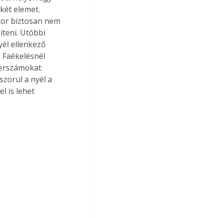
két elemet. 
kor biztosan nem 
íteni. Utóbbi 
él ellenkező 
. Faékelésnél 
zerszámokat 
zorul a nyél a 
 is lehet 