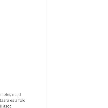
melni, majd 
ásra és a föld 
ú ásót 