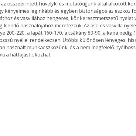
 az összeérintett hüvelyk, és mutatóujjunk által alkotott kö
gy kényelmes leginkább és egyben biztonságos az eszköz fo
áthoz és vasvillához hengeres, kör keresztmetszetű nyelet 
g leendő használójához méretezzük. Az ásó és vasvilla nyel
lye 200-220, a lapát 160-170, a csákány 80-90, a kapa pedig 
osszú nyéllel rendelkezzen. Utóbbi különösen lényeges, his
n használt munkaeszközünk, és a nem megfelelő nyélhossz
kra hátfájást okozhat. 