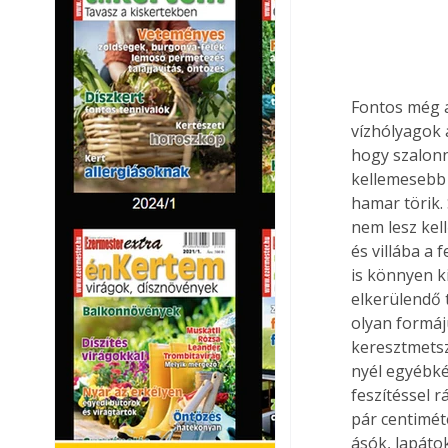
Fontos még a
vízhólyagok a
hogy szalonna
kellemesebb 
hamar törik.
nem lesz kel
és villába a 
is könnyen k
elkerülendő 
olyan formáj
keresztmetsz
nyél egyébké
feszítéssel 
pár centimét
ásók, lapáto