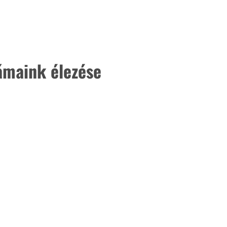
. A
megoldás,
ámaink élezése