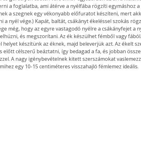
erni a foglalatba, ami átérve a nyélfába rögzíti egymáshoz a 
ek a szegnek egy vékonyabb előfuratot készíteni, mert ak
 a nyél vége.) Kapát, baltát, csákányt ékeléssel szokás rögz
ge még, hogy az egyre vastagodó nyélre a csákányfejet a ny
Együtt jobban megéri!
felhúzni, és megszorítani. Az ék készülhet fémből vagy fából
Bővebb információ itt!
l helyet készítünk az éknek, majd beleverjük azt. Az ékelt s
k az
Együtt jobban megéri! A
mester
könyvek tetszőleges
előtt célszerű beáztatni, így bedagad a fa, és jobban összes
er Old
párosítással kedvezményes
el. A nagy igénybevételnek kitett szerszámokat vaslemezzel
áron, 0 Ft postaköltséggel
 amihez egy 10-15 centiméteres visszahajló fémlemez ideális.
ptapir új,
megrendelhetők!
és egyedi
tt
lvasására
elefonon
nyelmesen
ben vagy
t is
. Bárhol,
ön élve
ashatók az