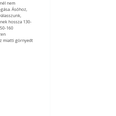
rnél nem 
gása. Ásóhoz, 
válasszunk, 
ének hossza 130-
150-160 
zen 
 miatti görnyedt 