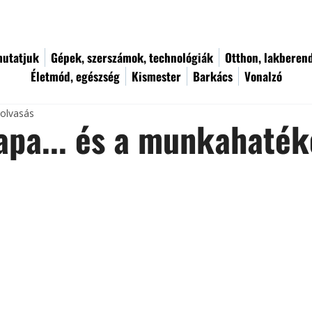
utatjuk
Gépek, szerszámok, technológiák
Otthon, lakberen
Életmód, egészség
Kismester
Barkács
Vonalzó
 olvasás
apa... és a munkahaté