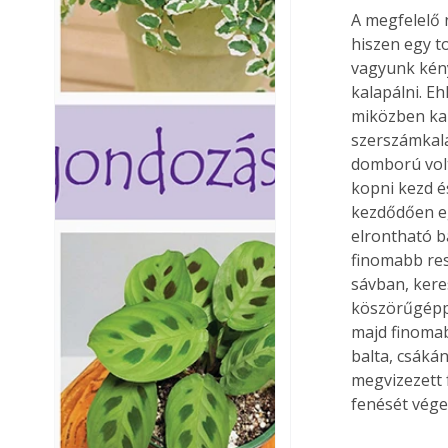
A megfelelő n
hiszen egy 
vagyunk kény
kalapálni. E
miközben kal
szerszámkala
domború volt
kopni kezd é
kezdődően eg
elrontható b
finomabb resz
sávban, kere
köszörűgéppe
majd finomab
balta, csákán
megvizezett 
fenését vége