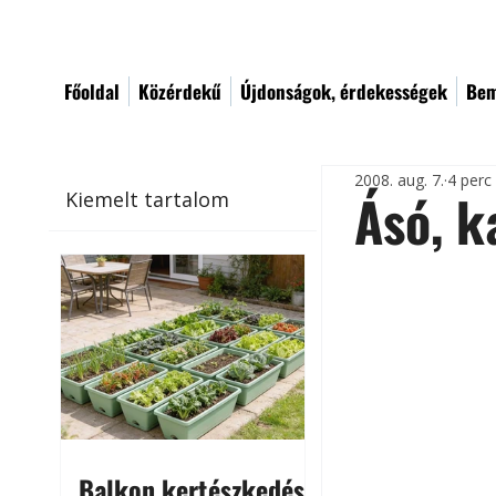
Főoldal
Közérdekű
Újdonságok, érdekességek
Bem
2008. aug. 7.
4 perc
Ásó, k
Kiemelt tartalom
Balkon kertészkedés