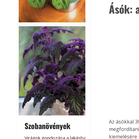
Ásók: a
Az ásókkal 3
Szobanövények
Virágoskert: k
megfordítani.
teraszon, laká
kiemelésére 
Virágok gondozása a lakásban,