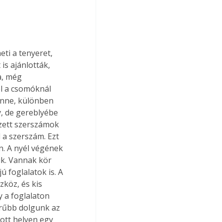
ti a tenyeret, 
is ajánlották, 
a, még 
l a csomóknál 
enne, különben 
y, de gereblyébe 
ezett szerszámok 
 a szerszám. Ezt 
. A nyél végének 
k. Vannak kör 
 foglalatok is. A 
köz, és kis 
 a foglalaton 
erűbb dolgunk az 
ott helyen egy 