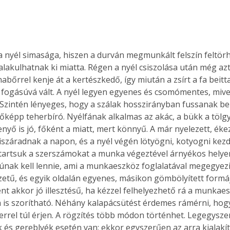
 nyél simasága, hiszen a durván megmunkált felszín feltörhe
lakulhatnak ki miatta. Régen a nyél csiszolása után még azt 
bőrrel kenje át a kertészkedő, így miután a zsírt a fa beitt
fogásúvá vált. A nyél legyen egyenes és csomómentes, mive
 Szintén lényeges, hogy a szálak hosszirányban fussanak b
lőképp teherbíró. Nyélfának alkalmas az akác, a bükk a tölg
fenyő is jó, főként a miatt, mert könnyű. A már nyelezett, ék
iszáradnak a napon, és a nyél végén lötyögni, kotyogni kezd
tartsuk a szerszámokat a munka végeztével árnyékos helyen
únak kell lennie, ami a munkaeszköz foglalatával megegyezi
etű, és egyik oldalán egyenes, másikon gömbölyített formájú
nt akkor jó illesztésű, ha kézzel felhelyezhető rá a munkaesz
rá is szorítható. Néhány kalapácsütést érdemes rámérni, hogy
errel túl érjen. A rögzítés több módon történhet. Legegysz
k és gereblyék esetén van; ekkor egyszerűen az arra kialakít