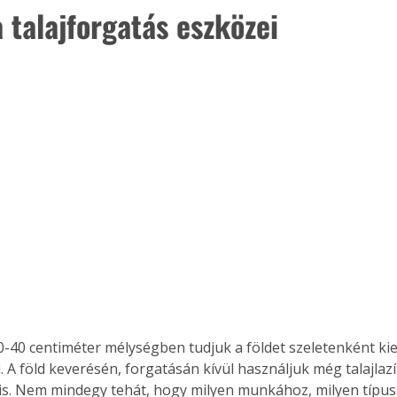
 talajforgatás eszközei
0-40 centiméter mélységben tudjuk a földet szeletenként kie
ertben,
Gyógyító növények: a
 A föld keverésén, forgatásán kívül használjuk még talajlazít
sban
természet kincsei az
is. Nem mindegy tehát, hogy milyen munkához, milyen típus