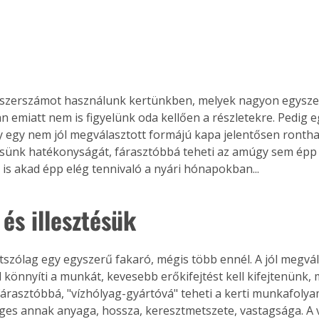
n emiatt nem is figyelünk oda kellően a részletekre. Pedig e
y egy nem jól megválasztott formájú kapa jelentősen rontha
ünk hatékonyságát, fárasztóbbá teheti az amúgy sem épp 
is akad épp elég tennivaló a nyári hónapokban...
és illesztésük
átszólag egy egyszerű fakaró, mégis több ennél. A jól megvál
él könnyíti a munkát, kevesebb erőkifejtést kell kifejtenünk, 
 fárasztóbbá, "vízhólyag-gyártóvá" teheti a kerti munkafolya
ges annak anyaga, hossza, keresztmetszete, vastagsága. A 