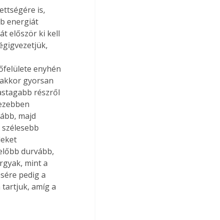
ettségére is, 
 energiát 
 először ki kell 
égigvezetjük, 
őfelülete enyhén 
 akkor gyorsan 
astagabb részről 
hezebben 
ább, majd 
l szélesebb 
eket 
 előbb durvább, 
gyak, mint a 
ésére pedig a 
tartjuk, amíg a 