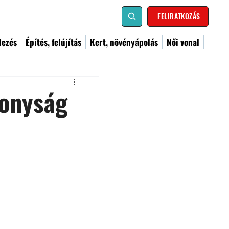
FELIRATKOZÁS
dezés
Építés, felújítás
Kert, növényápolás
Női vonal
konyság