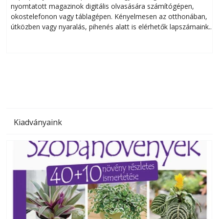
nyomtatott magazinok digitális olvasására számítógépen,
okostelefonon vagy táblagépen. Kényelmesen az otthonában,
útközben vagy nyaralás, pihenés alatt is elérhetők lapszámaink.
ú
Bárhol, bármikor, akár külföldön élve vagy dolgozva is
B
olvashatók az Ezermester lapszámai. A Laptapir kényelmes
megoldás, mert: – t
Kiadványaink