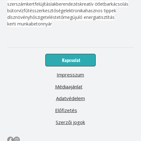
szerszám
kert
felújítás
lakberendezés
kreatív ötlet
barkácsolás
bútor
víz
fűtés
szerkesztőség
elektronika
hasznos tippek
dísznövény
hőszigetelés
tető
megújuló energia
tisztítás
kerti munka
beton
nyár
Kapcsolat
Impresszum
Médiaajánlat
Adatvédelem
Előfizetés
Szerzői jogok