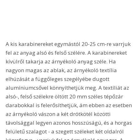
A kis karabinereket egymástól 20-25 cm-re varrjuk 
fel az anyag alsó és felső szélére. A karabinereket 
kívülről takarja az árnyékoló anyag széle. Ha 
nagyon magas az ablak, az árnyékoló textília 
elhúzását a függőleges szegélyébe dugott 
alumíniumcsővel könnyíthetjük meg. A textíliát az 
alsó-, felső szélekre öltött 20 mm széles tépőzár 
darabokkal is felerősíthetjük, ám ebben az esetben 
az árnyékoló vászon a két drótkötél közötti 
távolsággal legyen azonos hosszúságú, és a horgas 
felületű szalagot - a szegett széleket két oldalról 