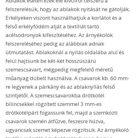
Ablakok esetén ezek elé kívülről célszerű a 
felszerelésük, hogy az ablakok nyitását ne gátolják. 
Erkélyeken viszont használhatjuk a korlátot és a 
felső erkélyfödém alját a textíliát tartó 
acélsodronyok kifeszítéséhez. Az árnyékolók 
felszereléséhez pedig az alábbiak adnak 
útmutatást. Ablakoknál a nyílás oldalába alul és 
felül hajtsunk be két-két hosszúszárú 
szemescsavart, mégpedig megfelelő méretű 
műanyag dübelt használva. A csavarok kb. 60 mm-
re legyenek a párkány és az ablaknyílás felső 
szintjétől. A szemescsavarokba drótkötél 
bilincsekkel rögzített szemmel 3 mm-es 
drótkötélpárt fogassunk fel, majd a szemközti 
csavarok szemén átfűzve, feszesre húzva, 
ugyancsak szemet képezve rögzítsük. Az árnyékoló 