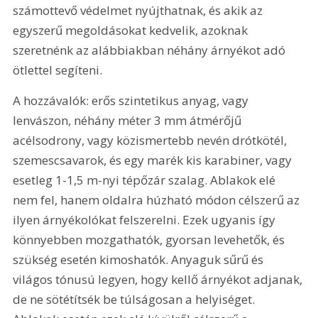
számottevő védelmet nyújthatnak, és akik az 
egyszerű megoldásokat kedvelik, azoknak 
szeretnénk az alábbiakban néhány árnyékot adó 
ötlettel segíteni.
A hozzávalók: erős szintetikus anyag, vagy 
lenvászon, néhány méter 3 mm átmérőjű 
acélsodrony, vagy közismertebb nevén drótkötél, 
szemescsavarok, és egy marék kis karabiner, vagy 
esetleg 1-1,5 m-nyi tépőzár szalag. Ablakok elé 
nem fel, hanem oldalra húzható módon célszerű az 
ilyen árnyékolókat felszerelni. Ezek ugyanis így 
könnyebben mozgathatók, gyorsan levehetők, és 
szükség esetén kimoshatók. Anyaguk sűrű és 
világos tónusú legyen, hogy kellő árnyékot adjanak, 
de ne sötétítsék be túlságosan a helyiséget. 