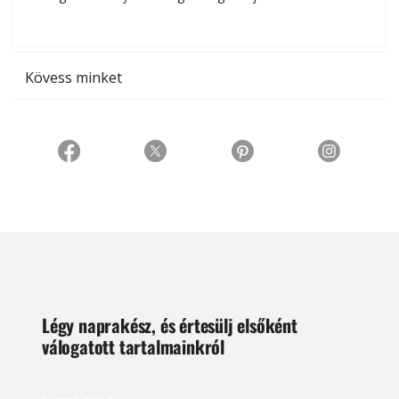
t
Kövess minket
Légy naprakész, és értesülj elsőként
válogatott tartalmainkról