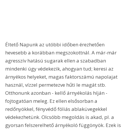
Éltető Napunk az utóbbi időben érezhetően 
hevesebb a korábban megszokottnál. A már-már 
agresszív hatású sugarak ellen a szabadban 
mindenki úgy védekezik, ahogyan tud; keresi az 
árnyékos helyeket, magas faktorszámú napolajat 
használ, vízzel permetezve hűti le magát stb. 
Otthonunk azonban - kellő árnyékolás híján - 
fojtogatóan meleg. Ez ellen elsősorban a 
redőnyökkel, fényvédő fóliás ablaküvegekkel 
védekezhetünk. Olcsóbb megoldás is akad, pl. a 
gyorsan felszerelhető árnyékoló függönyök. Ezek is 