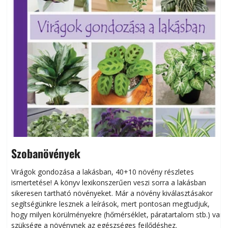
Szobanövények
Virágok gondozása a lakásban, 40+10 növény részletes
ismertetése! A könyv lexikonszerűen veszi sorra a lakásban
s
sikeresen tart­ha­tó növényeket. Már a növény kiválasztásakor
h
segítségünkre lesznek a leírások, mert pontosan megtudjuk,
k
hogy milyen körülményekre (hőmérséklet, páratartalom stb.) van
szüksége a növénynek az egészséges fejlődéshez.