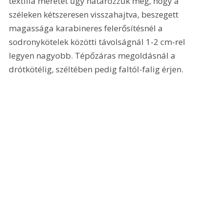
textília méretét úgy határozzuk meg, hogy a 
széleken kétszeresen visszahajtva, beszegett 
magassága karabineres felerősítésnél a 
sodronykötelek közötti távolságnál 1-2 cm-rel 
legyen nagyobb. Tépőzáras megoldásnál a 
drótkötélig, széltében pedig faltól-falig érjen. 