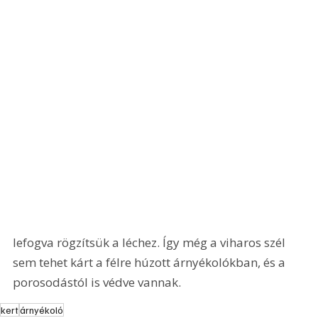
lefogva rögzítsük a léchez. Így még a viharos szél 
sem tehet kárt a félre húzott árnyékolókban, és a 
porosodástól is védve vannak.  
kert
árnyékoló