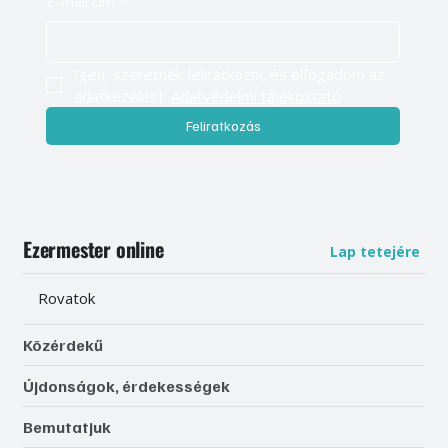
E-mail cím
*
Igen, szeretnék feliratkozni, és elfogadom az 
adatkezelést. 
Adatvédelmi tájékoztató
Feliratkozás
Ezermester online
Lap tetejére
Rovatok
Közérdekű
Újdonságok, érdekességek
Bemutatjuk