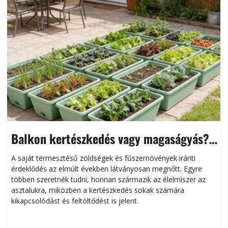
Balkon kertészkedés vagy magaságyás?
Helytakarékos kertészkedés
A saját termesztésű zöldségek és fűszernövények iránti
érdeklődés az elmúlt években látványosan megnőtt. Egyre
többen szeretnék tudni, honnan származik az élelmiszer az
l
asztalukra, miközben a kertészkedés sokak számára
kikapcsolódást és feltöltődést is jelent.
é
d