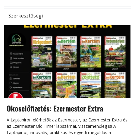
Szerkesztőségi
Okoselőfizetés: Ezermester Extra
A Laptapiron elérhetők az Ezermester, az Ezermester Extra és
az Ezermester Old Timer lapszámai, visszamenőleg is! A
Laptapir új, innovatív, praktikus és egyedi megoldás a
L