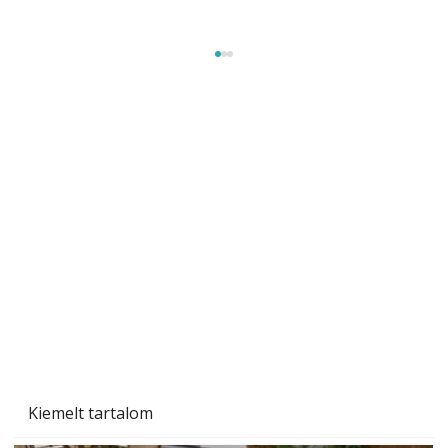
Szárazság a kertben – az aszály hatása a
növényekre és a védekezés lehetőségei
Kiemelt tartalom