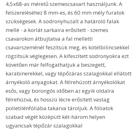
4,5x68-as méretű szemescsavart használjunk. A 
felszereléséhez 8 mm-es, és 60 mm mély furatok 
szükségesek. A sodronyhuzalt a határoló falak 
mellé - a korlát sarkaira erősített - szemes 
csavarokon átbujtatva a fal melletti 
csavarszeménél feszítsük meg, és kötélbilincsekkel 
rögzítsük véglegesen. A kifeszített sodronyokra ezt 
követően már felfogathatjuk a beszegett, 
karabinerekkel, vagy tépőzáras szalagokkal ellátott 
árnyékoló anyagokat. A félrehúzott árnyékolókat 
esős, vagy borongós időben az egyik oldalra 
félrehúzva, és hosszú lécre erősített vastag 
polietilénfóliába takarva tároljuk. A fóliatok 
szabad végét középütt két-három helyen 
ugyancsak tépőzár szalagokkal 