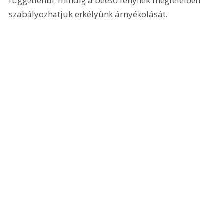
függetlenül, mindig a beeső fénynek megfelelően 
szabályozhatjuk erkélyünk árnyékolását. 