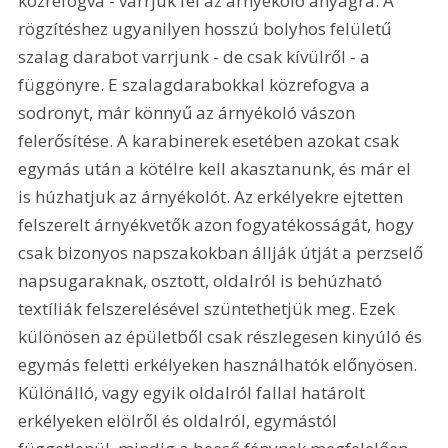
közrefogva - varrjuk fel az árnyékoló anyagra. A 
rögzítéshez ugyanilyen hosszú bolyhos felületű 
szalag darabot varrjunk - de csak kívülről - a 
függönyre. E szalagdarabokkal közrefogva a 
sodronyt, már könnyű az árnyékoló vászon 
felerősítése. A karabinerek esetében azokat csak 
egymás után a kötélre kell akasztanunk, és már el 
is húzhatjuk az árnyékolót. Az erkélyekre ejtetten 
felszerelt árnyékvetők azon fogyatékosságát, hogy 
csak bizonyos napszakokban állják útját a perzselő 
napsugaraknak, osztott, oldalról is behúzható 
textíliák felszerelésével szüntethetjük meg. Ezek 
különösen az épületből csak részlegesen kinyúló és 
egymás feletti erkélyeken használhatók előnyösen. 
Különálló, vagy egyik oldalról fallal határolt 
erkélyeken elölről és oldalról, egymástól 