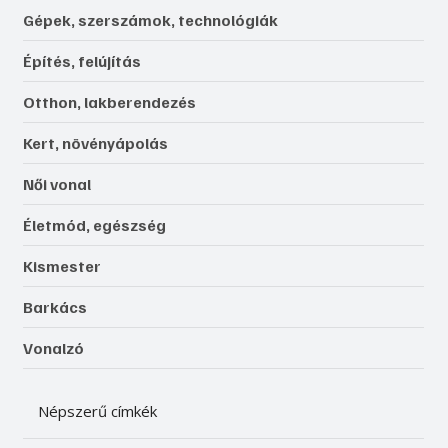
Gépek, szerszámok, technológiák
Építés, felújítás
Otthon, lakberendezés
Kert, növényápolás
Női vonal
Életmód, egészség
Kismester
Barkács
Vonalzó
Népszerű címkék