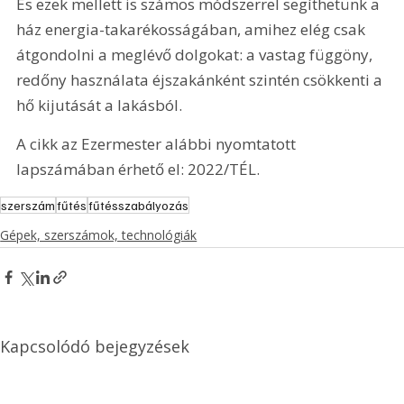
És ezek mellett is számos módszerrel segíthetünk a 
ház energia-takarékosságában, amihez elég csak 
átgondolni a meglévő dolgokat: a vastag függöny, 
redőny használata éjszakánként szintén csökkenti a 
hő kijutását a lakásból.
A cikk az Ezermester alábbi nyomtatott 
lapszámában érhető el: 2022/TÉL.
szerszám
fűtés
fűtésszabályozás
Gépek, szerszámok, technológiák
Kapcsolódó bejegyzések