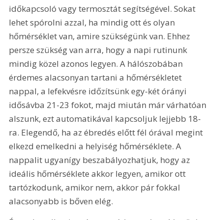
időkapcsoló vagy termosztát segítségével. Sokat 
lehet spórolni azzal, ha mindig ott és olyan 
hőmérséklet van, amire szükségünk van. Ehhez 
persze szükség van arra, hogy a napi rutinunk 
mindig közel azonos legyen. A hálószobában 
érdemes alacsonyan tartani a hőmérsékletet 
nappal, a lefekvésre időzítsünk egy-két órányi 
idősávba 21-23 fokot, majd miután már várhatóan 
alszunk, ezt automatikával kapcsoljuk lejjebb 18-
ra. Elegendő, ha az ébredés előtt fél órával megint 
elkezd emelkedni a helyiség hőmérséklete. A 
nappalit ugyanígy beszabályozhatjuk, hogy az 
ideális hőmérséklete akkor legyen, amikor ott 
tartózkodunk, amikor nem, akkor pár fokkal 
alacsonyabb is bőven elég.