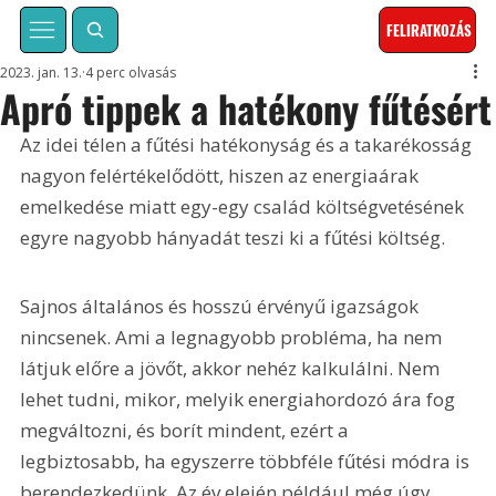
FELIRATKOZÁS
2023. jan. 13.
4 perc olvasás
Apró tippek a hatékony fűtésért
Az idei télen a fűtési hatékonyság és a takarékosság 
nagyon felértékelődött, hiszen az energiaárak 
emelkedése miatt egy-egy család költségvetésének 
egyre nagyobb hányadát teszi ki a fűtési költség.
Sajnos általános és hosszú érvényű igazságok 
nincsenek. Ami a legnagyobb probléma, ha nem 
látjuk előre a jövőt, akkor nehéz kalkulálni. Nem 
lehet tudni, mikor, melyik energiahordozó ára fog 
megváltozni, és borít mindent, ezért a 
legbiztosabb, ha egyszerre többféle fűtési módra is 
berendezkedünk. Az év elején például még úgy 