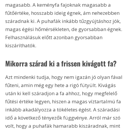
magasabb. A keményfa fajoknak magasabb a 
fűtőértéke, hosszabb ideig égnek, ám nehezebben 
száradnak ki. A puhafák inkább tűzgyújtáshoz jók, 
magas égési hőmérsékleten, de gyorsabban égnek. 
Felhasználásuk előtt azonban gyorsabban 
kiszáríthatók.
Mikorra szárad ki a frissen kivágott fa?
Azt mindenki tudja, hogy nem igazán jó olyan fával 
fűteni, amin még egy hete a rigó fütyült. Kivágás 
után ki kell száradjon a fa ahhoz, hogy megfelelő 
fűtési értéke legyen, hiszen a magas víztartalmú fa 
inkább akadályozza a tökéletes égést. A száradási 
idő a következő tényezők függvénye. Arról már szó 
volt, hogy a puhafák hamarabb kiszáradnak, mint 