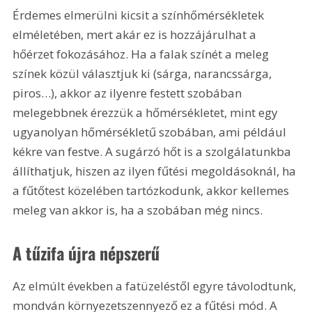
Érdemes elmerülni kicsit a színhőmérsékletek 
elméletében, mert akár ez is hozzájárulhat a 
hőérzet fokozásához. Ha a falak színét a meleg 
színek közül választjuk ki (sárga, narancssárga, 
piros…), akkor az ilyenre festett szobában 
melegebbnek érezzük a hőmérsékletet, mint egy 
ugyanolyan hőmérsékletű szobában, ami például 
kékre van festve. A sugárzó hőt is a szolgálatunkba 
állíthatjuk, hiszen az ilyen fűtési megoldásoknál, ha 
a fűtőtest közelében tartózkodunk, akkor kellemes 
meleg van akkor is, ha a szobában még nincs.
A tűzifa újra népszerű
Az elmúlt években a fatüzeléstől egyre távolodtunk, 
mondván környezetszennyező ez a fűtési mód. A 