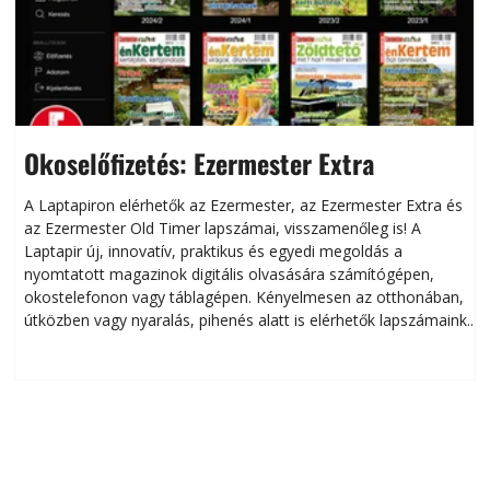
Okoselőfizetés: Ezermester Extra
A Laptapiron elérhetők az Ezermester, az Ezermester Extra és
az Ezermester Old Timer lapszámai, visszamenőleg is! A
Laptapir új, innovatív, praktikus és egyedi megoldás a
L
nyomtatott magazinok digitális olvasására számítógépen,
okostelefonon vagy táblagépen. Kényelmesen az otthonában,
útközben vagy nyaralás, pihenés alatt is elérhetők lapszámaink.
ú
Bárhol, bármikor, akár külföldön élve vagy dolgozva is
B
olvashatók az Ezermester lapszámai. A Laptapir kényelmes
megoldás, mert: – t