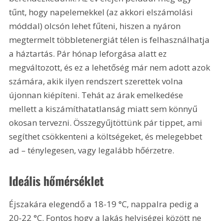
tűnt, hogy napelemekkel (az akkori elszámolási 
móddal) olcsón lehet fűteni, hiszen a nyáron 
megtermelt többletenergiát télen is felhasználhatja 
a háztartás. Pár hónap leforgása alatt ez 
megváltozott, és ez a lehetőség már nem adott azok 
számára, akik ilyen rendszert szerettek volna 
újonnan kiépíteni. Tehát az árak emelkedése 
mellett a kiszámíthatatlanság miatt sem könnyű 
okosan tervezni. Összegyűjtöttünk pár tippet, ami 
segíthet csökkenteni a költségeket, és melegebbet 
ad – ténylegesen, vagy legalább hőérzetre.
Ideális hőmérséklet
Éjszakára elegendő a 18-19 °C, nappalra pedig a 
20-22 °C. Fontos hogy a lakás helyiségei között ne 