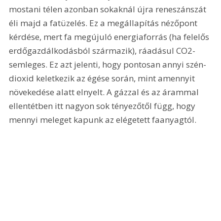
mostani télen azonban sokaknál újra reneszánszát 
éli majd a fatüzelés. Ez a megállapítás nézőpont 
kérdése, mert fa megújuló energiaforrás (ha felelős 
erdőgazdálkodásból származik), ráadásul CO2-
semleges. Ez azt jelenti, hogy pontosan annyi szén-
dioxid keletkezik az égése során, mint amennyit 
növekedése alatt elnyelt. A gázzal és az árammal 
ellentétben itt nagyon sok tényezőtől függ, hogy 
mennyi meleget kapunk az elégetett faanyagtól.