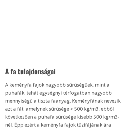
A fa tulajdonságai
A keményfa fajok nagyobb sűrűségűek, mint a 
puhafák, tehát egységnyi térfogatban nagyobb 
mennyiségű a tiszta faanyag. Keményfának nevezik 
azt a fát, amelynek sűrűsége > 500 kg/m3, ebből 
következően a puhafa sűrűsége kisebb 500 kg/m3-
nél. Épp ezért a keményfa fajok tűzifájának ára 