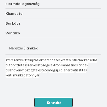
Életmód, egészség
Kismester
Barkács
Vonalzó
Népszerű címkék
szerszám
kert
felújítás
lakberendezés
kreatív ötlet
barkácsolás
bútor
víz
fűtés
szerkesztőség
elektronika
hasznos tippek
dísznövény
hőszigetelés
tető
megújuló energia
tisztítás
kerti munka
beton
nyár
Kapcsolat