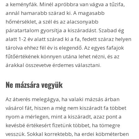
a keményfák. Minél apróbbra van vágva a tűzifa, 
annál hamarabb szárad ki. A magasabb 
hőmérséklet, a szél és az alacsonyabb 
páratartalom gyorsítja a kiszáradást. Szabad ég 
alatt 1-2 év alatt szárad ki a fa, fedett száraz helyen 
tárolva ehhez fél év is elegendő. Az egyes fafajok 
fűtőértékének könnyen utána lehet nézni, és az 
árakkal összevetve érdemes választani.
Ne mázsára vegyük
Az átverés melegágya, ha valaki mázsás árban 
vásárol fát, hiszen a még nem kiszáradt fa többet 
nyom a mérlegen, mint a kiszáradt, azaz pont a 
kevésbé értékesért fizetünk többet, ha tömegre 
vesszük. Sokkal korrektebb, ha erdei köbméterben 