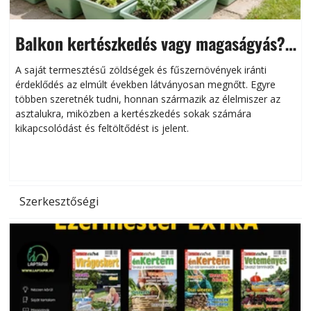
Balkon kertészkedés vagy magaságyás?
Helytakarékos kertészkedés
A saját termesztésű zöldségek és fűszernövények iránti
érdeklődés az elmúlt években látványosan megnőtt. Egyre
többen szeretnék tudni, honnan származik az élelmiszer az
l
asztalukra, miközben a kertészkedés sokak számára
kikapcsolódást és feltöltődést is jelent.
é
d
Szerkesztőségi