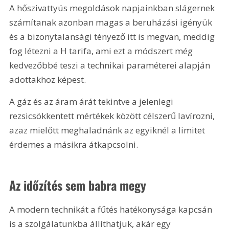
A hőszivattyús megoldások napjainkban slágernek 
számítanak azonban magas a beruházási igényük 
és a bizonytalansági tényező itt is megvan, meddig 
fog létezni a H tarifa, ami ezt a módszert még 
kedvezőbbé teszi a technikai paraméterei alapján 
adottakhoz képest.
A gáz és az áram árát tekintve a jelenlegi 
rezsicsökkentett mértékek között célszerű lavírozni, 
azaz mielőtt meghaladnánk az egyiknél a limitet 
érdemes a másikra átkapcsolni.
Az időzítés sem babra megy
A modern technikát a fűtés hatékonysága kapcsán 
is a szolgálatunkba állíthatjuk, akár egy 