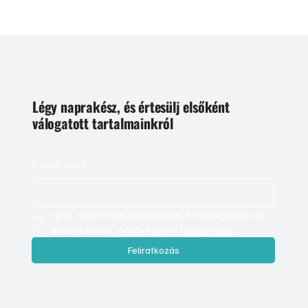
Légy naprakész, és értesülj elsőként
válogatott tartalmainkról
E-mail cím
*
Igen, szeretnék feliratkozni, és elfogadom az 
adatkezelést. 
Adatvédelmi tájékoztató
Feliratkozás