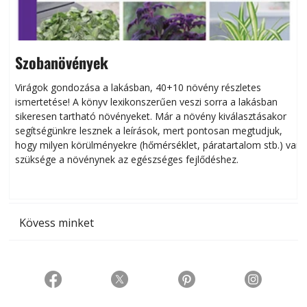
Szobanövények
Virágok gondozása a lakásban, 40+10 növény részletes
ismertetése! A könyv lexikonszerűen veszi sorra a lakásban
s
sikeresen tart­ha­tó növényeket. Már a növény kiválasztásakor
h
segítségünkre lesznek a leírások, mert pontosan megtudjuk,
k
hogy milyen körülményekre (hőmérséklet, páratartalom stb.) van
szüksége a növénynek az egészséges fejlődéshez.
t
Kövess minket