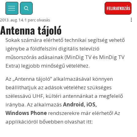
FELIRATKOZÁS
2013. aug. 14.
1 perc olvasás
Antenna tájoló
Sokak számára elérhető technikai segítség vehető 
igénybe a földfelszíni digitális televízió 
műsorszórás adásainak (MinDig TV és MinDig TV 
Extra) legjobb minőségű vételéhez.
Az „Antenna tájoló” alkalmazásával könnyen 
beállíthatjuk az adások vételéhez szükséges 
szélessávú UHF, kültéri antennánkat a megfelelő 
irányba. Az alkalmazás 
A
ndroid, iOS, 
Windows Phone 
rendszerekre már elérhető! Az 
applikációról bővebben olvashat itt: