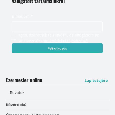
válogatott tartalmainkról
E-mail cím
*
Igen, szeretnék feliratkozni, és elfogadom az 
adatkezelést. 
Adatvédelmi tájékoztató
Feliratkozás
Ezermester online
Lap tetejére
Rovatok
Közérdekű
Újdonságok, érdekességek