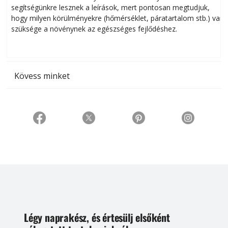
segítségünkre lesznek a leírások, mert pontosan megtudjuk,
k
hogy milyen körülményekre (hőmérséklet, páratartalom stb.) van
szüksége a növénynek az egészséges fejlődéshez.
t
Kövess minket
Légy naprakész, és értesülj elsőként