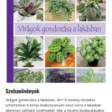
Szobanövények
Virágok gondozása a lakásban, 40+10 növény részletes
ismertetése! A könyv lexikonszerűen veszi sorra a lakásban
s
sikeresen tart­ha­tó növényeket. Már a növény kiválasztásakor
h