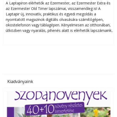
A Laptapiron elérhetők az Ezermester, az Ezermester Extra és
az Ezermester Old Timer lapszámai, visszamenőleg is! A
Laptapir új, innovatív, praktikus és egyedi megoldás a
L
nyomtatott magazinok digitális olvasására számítógépen,
okostelefonon vagy táblagépen. Kényelmesen az otthonában,
útközben vagy nyaralás, pihenés alatt is elérhetők lapszámaink.
ú
Bárhol, bármikor, akár külföldön élve vagy dolgozva is
B
olvashatók az Ezermester lapszámai. A Laptapir kényelmes
megoldás, mert: – t
Kiadványaink