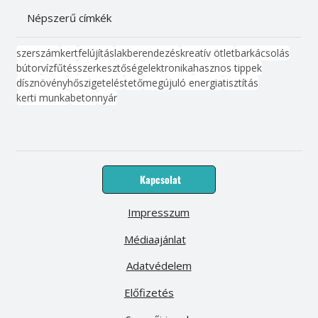
Népszerű címkék
szerszám
kert
felújítás
lakberendezés
kreatív ötlet
barkácsolás
bútor
víz
fűtés
szerkesztőség
elektronika
hasznos tippek
dísznövény
hőszigetelés
tető
megújuló energia
tisztítás
kerti munka
beton
nyár
Kapcsolat
Impresszum
Médiaajánlat
Adatvédelem
Előfizetés