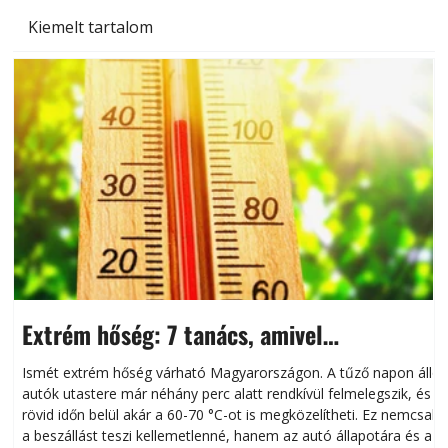
Kiemelt tartalom
Extrém hőség: 7 tanács, amivel
megóvhatjuk autónkat a nyári károktól
Ismét extrém hőség várható Magyarországon. A tűző napon álló
autók utastere már néhány perc alatt rendkívül felmelegszik, és
rövid időn belül akár a 60-70 °C-ot is megközelítheti. Ez nemcsak
n
a beszállást teszi kellemetlenné, hanem az autó állapotára és a