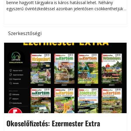
benne hagyott tárgyakra is káros hatással lehet. Néhány
egyszerű óvintézkedéssel azonban jelentősen csökkenthetjük a
hőség káros hatásait.
l
Szerkesztőségi
Okoselőfizetés: Ezermester Extra