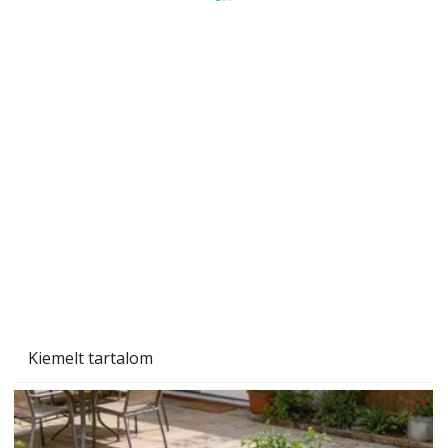
Tiszta homlokzat éveken át
Kiemelt tartalom