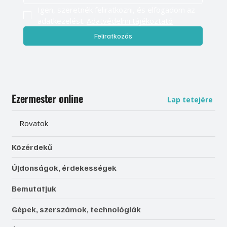
Igen, szeretnék feliratkozni, és elfogadom az 
adatkezelést. 
Adatvédelmi tájékoztató
Feliratkozás
Ezermester online
Lap tetejére
Rovatok
Közérdekű
Újdonságok, érdekességek
Bemutatjuk
Gépek, szerszámok, technológiák