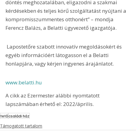
döntés meghozatalában, eligazodni a szakmai 
kérdésekben és teljes körű szolgáltatást nyújtani a 
kompromisszummentes otthonért” – mondja 
Ferencz Balázs, a Belatti ügyvezető igazgatója.
 Lapostetőre szabott innovatív megoldásokért és 
egyéb információért látogasson el a Belatti 
honlapjára, vagy kérjen ingyenes árajánlatot.
www.belatti.hu
A cikk az Ezermester alábbi nyomtatott 
lapszámában érhető el: 2022/április.
tető
családi ház
Támogatott tartalom