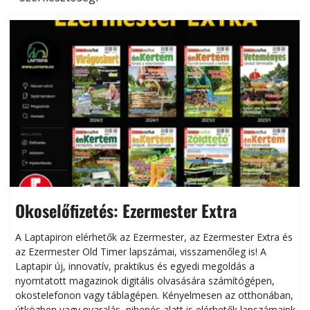
Okoselőfizetés: Ezermester Extra
A Laptapiron elérhetők az Ezermester, az Ezermester Extra és
az Ezermester Old Timer lapszámai, visszamenőleg is! A
Laptapir új, innovatív, praktikus és egyedi megoldás a
L
nyomtatott magazinok digitális olvasására számítógépen,
okostelefonon vagy táblagépen. Kényelmesen az otthonában,
útközben vagy nyaralás, pihenés alatt is elérhetők lapszámaink.
ú