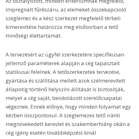
Az osztályozott, minden kritériumnak megfelelő, 
impregnált fűrészáru, az elemeket összekapcsoló 
szeglemez és a kész szerkezet megfelelő térbeli 
kimerevítése határozza meg elsősorban a tető 
minőségi élettartamát.
A tervezésért az ügyfél szerkezetére specifikusan 
jellemző paraméterek alapján a cég tapasztalt 
statikusai felelnek. A tetőszerkezetek tervezése, 
gyártása és szállítása mellett azok szélmerevített 
állapotig történő helyszíni állítását is biztosítják, 
melyet a cég saját, beiskolázott szerelőcsapatai 
végeznek. Ennek előnye, hogy minden folyamat egy 
kézben összpontosul. A szeglemezes tető iránti 
megnövekedett kereslet és szakemberhiány okán a 
cég igény esetén továbbképzést kínál 