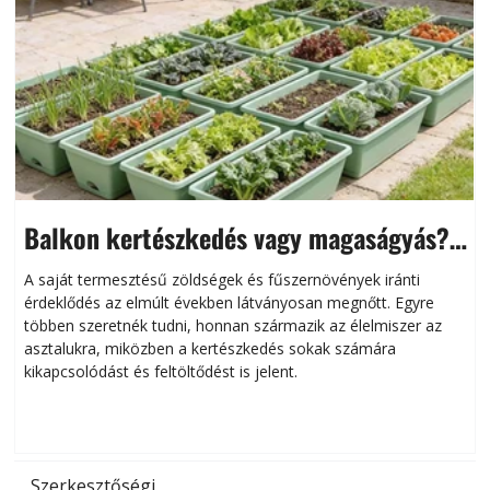
Balkon kertészkedés vagy magaságyás?
Helytakarékos kertészkedés
A saját termesztésű zöldségek és fűszernövények iránti
érdeklődés az elmúlt években látványosan megnőtt. Egyre
többen szeretnék tudni, honnan származik az élelmiszer az
l
asztalukra, miközben a kertészkedés sokak számára
kikapcsolódást és feltöltődést is jelent.
é
d
Szerkesztőségi