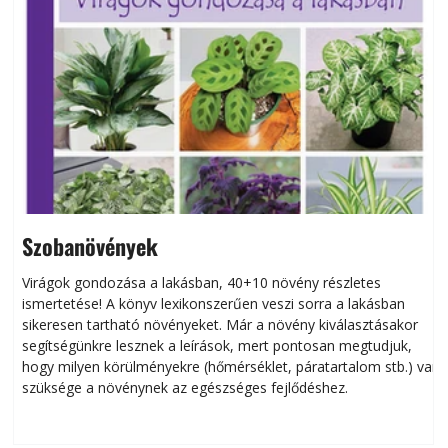
Szobanövények
Virágok gondozása a lakásban, 40+10 növény részletes
ismertetése! A könyv lexikonszerűen veszi sorra a lakásban
s
sikeresen tart­ha­tó növényeket. Már a növény kiválasztásakor
h
segítségünkre lesznek a leírások, mert pontosan megtudjuk,
k
hogy milyen körülményekre (hőmérséklet, páratartalom stb.) van
szüksége a növénynek az egészséges fejlődéshez.
t