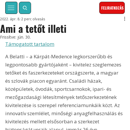
FELIRATKOZÁS
2022. ápr. 8.
2 perc olvasás
Ami a tetőt illeti
Frissítve:
jún. 30.
Támogatott tartalom
A Belatti – a Kárpát-Medence legkorszerűbb és 
legpontosabb gyártójaként – kivitelez szeglemezes 
tetőket és faszerkezeteket országszerte, a magyar 
és szlovák piacon egyaránt. Családi házak, 
középületek, óvodák, sportcsarnokok, ipari- és 
mezőgazdasági létesítmények tetőszerkezetének 
kivitelezése is szerepel referenciamunkáik közt. Az 
innovatív szemlélet, minőségi anyagfelhasználás és 
kivitelezés mellett elsősorban a szerkezet 
biztonságát veszik alapul, immár 26 éve.