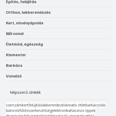
Építés, felújítás
Otthon, lakberendezés
Kert, növényápolás
Női vonal
Életmód, egészség
Kismester
Barkács
Vonalzó
Népszerű címkék
szerszám
kert
felújítás
lakberendezés
kreatív ötlet
barkácsolás
bútor
víz
fűtés
szerkesztőség
elektronika
hasznos tippek
dísznövény
hőszigetelés
tető
megújuló energia
tisztítás