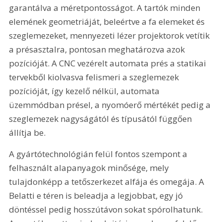
garantálva a méretpontosságot. A tartók minden 
elemének geometriáját, beleértve a fa elemeket és 
szeglemezeket, mennyezeti lézer projektorok vetítik 
a présasztalra, pontosan meghatározva azok 
pozícióját. A CNC vezérelt automata prés a statikai 
tervekből kiolvasva felismeri a szeglemezek 
pozícióját, így kezelő nélkül, automata 
üzemmódban présel, a nyomóerő mértékét pedig a 
szeglemezek nagyságától és típusától függően 
állítja be.
A gyártótechnológián felül fontos szempont a 
felhasznált alapanyagok minősége, mely 
tulajdonképp a tetőszerkezet alfája és omegája. A 
Belatti e téren is beleadja a legjobbat, egy jó 
döntéssel pedig hosszútávon sokat spórolhatunk. 