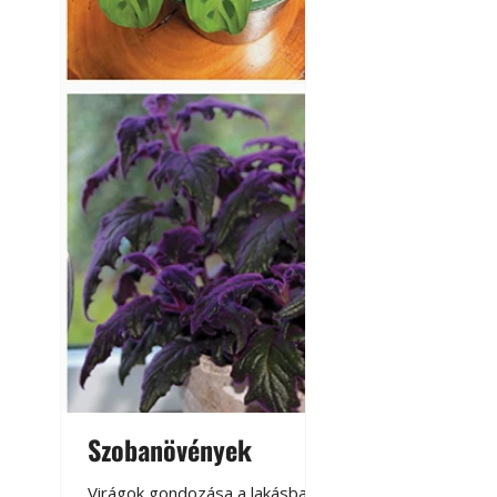
Szobanövények
Virágoskert: k
teraszon, laká
Virágok gondozása a lakásban,