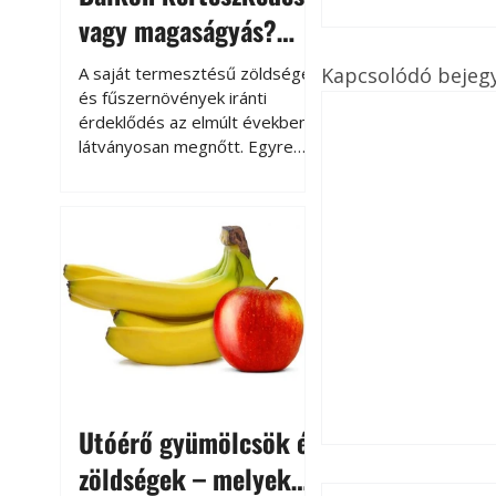
vagy magaságyás?
Helytakarékos
Kapcsolódó bejeg
A saját termesztésű zöldségek
kertészkedés
és fűszernövények iránti
érdeklődés az elmúlt években
látványosan megnőtt. Egyre
többen szeretnék tudni, honnan
származik az élelmiszer az
asztalukra, miközben a
kertészkedés sokak számára
kikapcsolódást és feltöltődést
is jelent.
Utóérő gyümölcsök és
zöldségek – melyek