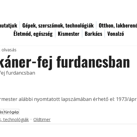
utatjuk
Gépek, szerszámok, technológiák
Otthon, lakberen
Életmód, egészség
Kismester
Barkács
Vonalzó
c olvasás
áner-fej furdancsban
fej furdancsban
ermester alábbi nyomtatott lapszámában érhető el: 1973/ápril
ás
fúrógép
, technológiák
Oldtimer