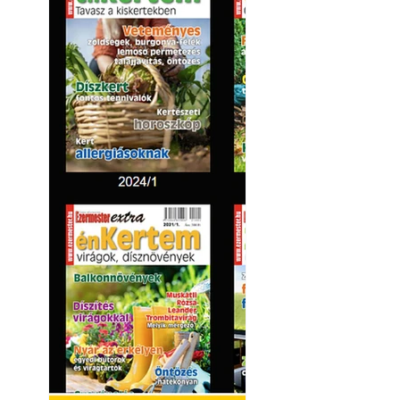
Kültéri hűtés: ho
a teraszt és a ker