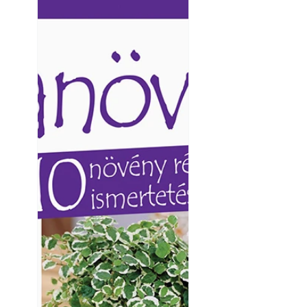
Ezermester lapszámai. A
Ezermester lapszámai
Laptapir kényelmes megoldás,
Laptapir kényelmes 
mert: – t
mert: – t