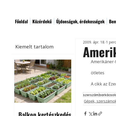
Főoldal
Közérdekű
Újdonságok, érdekességek
Bem
2009. ápr. 18.
1 per
Amerik
Kiemelt tartalom
Amerikáner-
ötletes
A cikk az Ez
szerszám
barkácsol
Gépek, szerszámok
Balkon kertészkedés