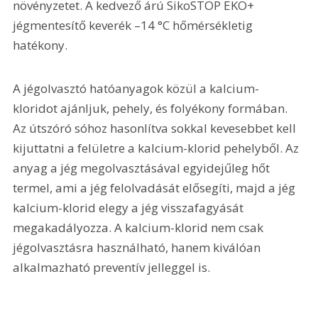
növényzetet. A kedvező árú SikoSTOP EKO+ 
jégmentesítő keverék –14 °C hőmérsékletig 
hatékony.
A jégolvasztó hatóanyagok közül a kalcium-
kloridot ajánljuk, pehely, és folyékony formában. 
Az útszóró sóhoz hasonlítva sokkal kevesebbet kell 
kijuttatni a felületre a kalcium-klorid pehelyből. Az 
anyag a jég megolvasztásával egyidejűleg hőt 
termel, ami a jég felolvadását elősegíti, majd a jég 
kalcium-klorid elegy a jég visszafagyását 
megakadályozza. A kalcium-klorid nem csak 
jégolvasztásra használható, hanem kiválóan 
alkalmazható preventív jelleggel is.