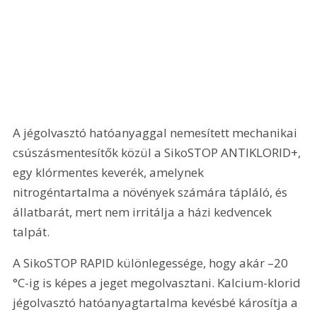
A jégolvasztó hatóanyaggal nemesített mechanikai 
csúszásmentesítők közül a SikoSTOP ANTIKLORID+, 
egy klórmentes keverék, amelynek 
nitrogéntartalma a növények számára tápláló, és 
állatbarát, mert nem irritálja a házi kedvencek 
talpát.
A SikoSTOP RAPID különlegessége, hogy akár –20 
°C-ig is képes a jeget megolvasztani. Kalcium-klorid 
jégolvasztó hatóanyagtartalma kevésbé károsítja a 