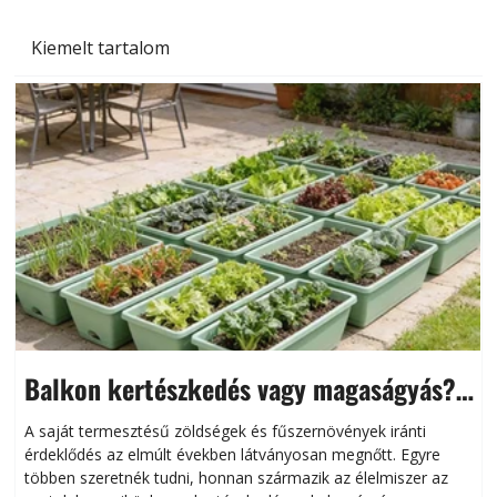
Kiemelt tartalom
Balkon kertészkedés vagy magaságyás?
Helytakarékos kertészkedés
A saját termesztésű zöldségek és fűszernövények iránti
érdeklődés az elmúlt években látványosan megnőtt. Egyre
többen szeretnék tudni, honnan származik az élelmiszer az
l