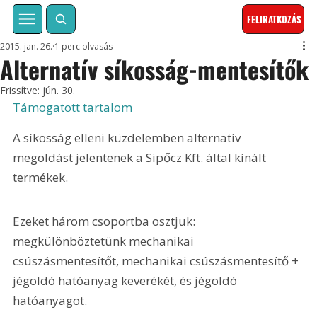
FELIRATKOZÁS
2015. jan. 26.
1 perc olvasás
Alternatív síkosság-mentesítők
Frissítve:
jún. 30.
Támogatott tartalom
A síkosság elleni küzdelemben alternatív 
megoldást jelentenek a Sipőcz Kft. által kínált 
termékek.
Ezeket három csoportba osztjuk: 
megkülönböztetünk mechanikai 
csúszásmentesítőt, mechanikai csúszásmentesítő + 
jégoldó hatóanyag keverékét, és jégoldó 
hatóanyagot.