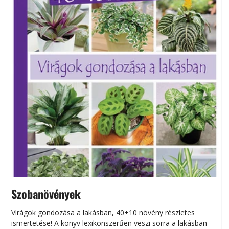
Szobanövények
Virágok gondozása a lakásban, 40+10 növény részletes
ismertetése! A könyv lexikonszerűen veszi sorra a lakásban
s