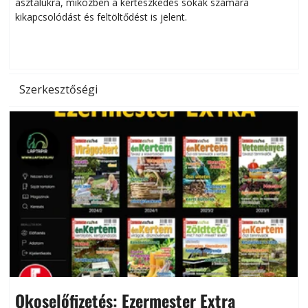
asztalukra, miközben a kertészkedés sokak számára
kikapcsolódást és feltöltődést is jelent.
é
d
Szerkesztőségi
Okoselőfizetés: Ezermester Extra