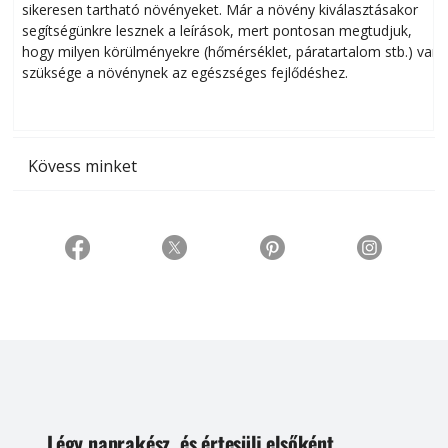
sikeresen tart­ha­tó növényeket. Már a növény kiválasztásakor
h
segítségünkre lesznek a leírások, mert pontosan megtudjuk,
k
hogy milyen körülményekre (hőmérséklet, páratartalom stb.) van
szüksége a növénynek az egészséges fejlődéshez.
t
Kövess minket
Légy naprakész, és értesülj elsőként