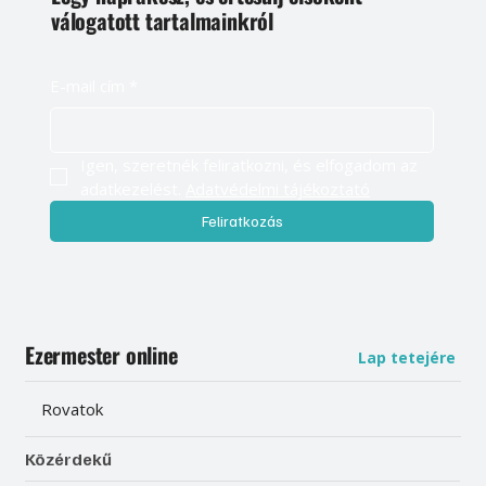
válogatott tartalmainkról
E-mail cím
*
Igen, szeretnék feliratkozni, és elfogadom az 
adatkezelést. 
Adatvédelmi tájékoztató
Feliratkozás
Ezermester online
Lap tetejére
Rovatok
Közérdekű