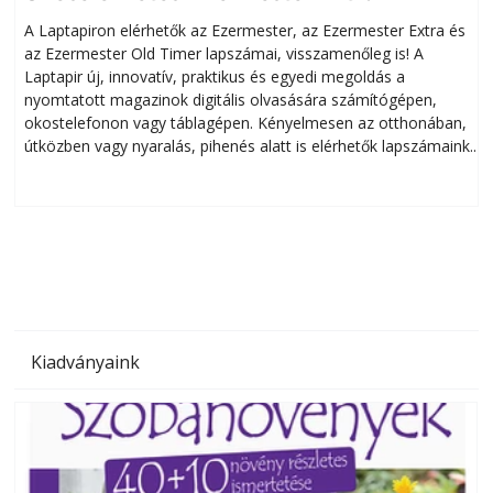
A Laptapiron elérhetők az Ezermester, az Ezermester Extra és
az Ezermester Old Timer lapszámai, visszamenőleg is! A
Laptapir új, innovatív, praktikus és egyedi megoldás a
L
nyomtatott magazinok digitális olvasására számítógépen,
okostelefonon vagy táblagépen. Kényelmesen az otthonában,
útközben vagy nyaralás, pihenés alatt is elérhetők lapszámaink.
ú
Bárhol, bármikor, akár külföldön élve vagy dolgozva is
B
olvashatók az Ezermester lapszámai. A Laptapir kényelmes
megoldás, mert: – t
Kiadványaink