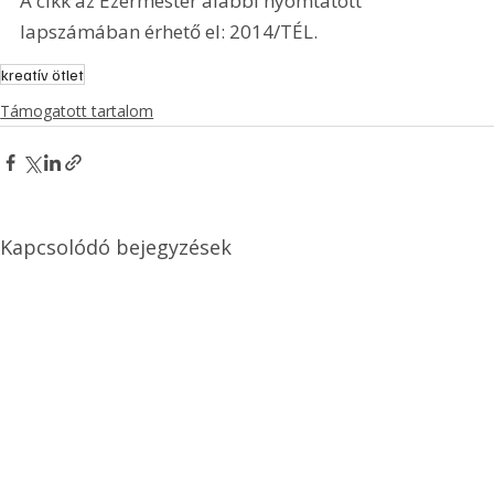
A cikk az Ezermester alábbi nyomtatott 
lapszámában érhető el: 2014/TÉL.
kreatív ötlet
Támogatott tartalom
Kapcsolódó bejegyzések