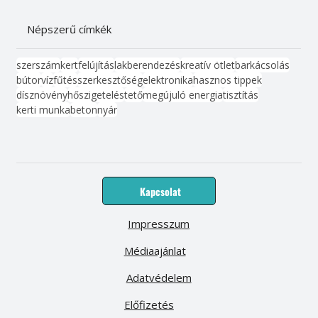
Népszerű címkék
szerszám
kert
felújítás
lakberendezés
kreatív ötlet
barkácsolás
bútor
víz
fűtés
szerkesztőség
elektronika
hasznos tippek
dísznövény
hőszigetelés
tető
megújuló energia
tisztítás
kerti munka
beton
nyár
Kapcsolat
Impresszum
Médiaajánlat
Adatvédelem
Előfizetés