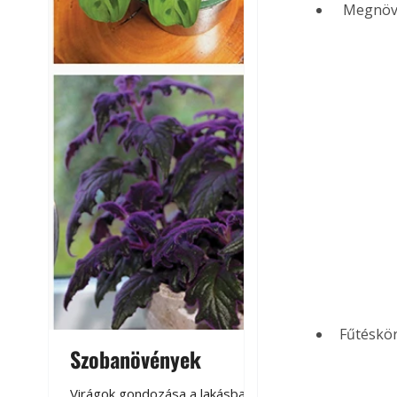
 Megnöve
Fűtéskör
Szobanövények
Virágoskert: k
teraszon, laká
Virágok gondozása a lakásban,