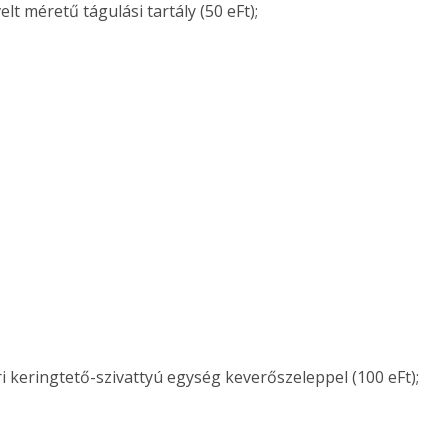
lt méretű tágulási tartály (50 eFt);
i keringtető-szivattyú egység keverőszeleppel (100 eFt);
ertben,
Gyógyító növények: a
sban
természet kincsei az