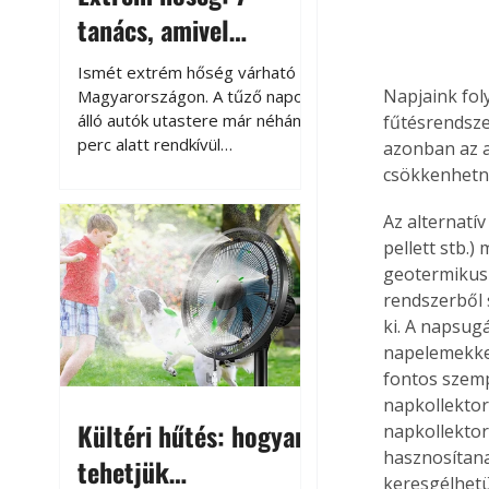
tanács, amivel
megóvhatjuk
Ismét extrém hőség várható
autónkat a nyári
Napjaink fol
Magyarországon. A tűző napon
álló autók utastere már néhány
fűtésrendszer
károktól
perc alatt rendkívül
azonban az a
felmelegszik, és rövid időn belül
csökkenhetne
akár a 60-70 °C-ot is
megközelítheti. Ez nemcsak a
Az alternatí
beszállást teszi kellemetlenné,
pellett stb.)
hanem az autó állapotára és a
geotermikus 
benne hagyott tárgyakra is
rendszerből 
káros hatással lehet. Néhány
ki. A napsug
egyszerű óvintézkedéssel
napelemekkel
azonban jelentősen
fontos szemp
csökkenthetjük a hőség káros
napkollektor
hatásait.
Kültéri hűtés: hogyan
napkollektor
hasznosítana
tehetjük
keresgélhetü