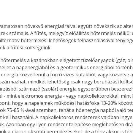
yamatosan növekvő energiaáraival együtt növekszik az altern
ek száma is. A fűtés, melegvíz előállítás hőtermelés nélkül 
lternatív hőtermelési lehetőségek felhasználásával tényleg
k a fűtési költségeink.
v hőtermelés a kazánokban elégetett tüzelőanyagok (gáz, olaj
 mellet a napenergiából és a geotermikus energiából történhe
energia közvetlenül a forró vizes kutakból, vagy közvetve a
származhat, mindkét lehetőség csak nagy beruházási költsé
árzásból származó (szolár) energia egyszerűbben beszerezh
 - mint elektromos energia - vagy napkollektorokkal, mint h
ont, hogy a napelemek működési hatásfoka 13-20% között 
ok 75-85 %-ával szemben, tehát a hőenergia napból való te
t kell használni. A napkollektoros rendszerek valóban ingye
k. Azonban egy ilyen rendszer telepítése meglehetősen drá
nk a piacon olcsóbb berendezéseket, de a tény akkor is tén