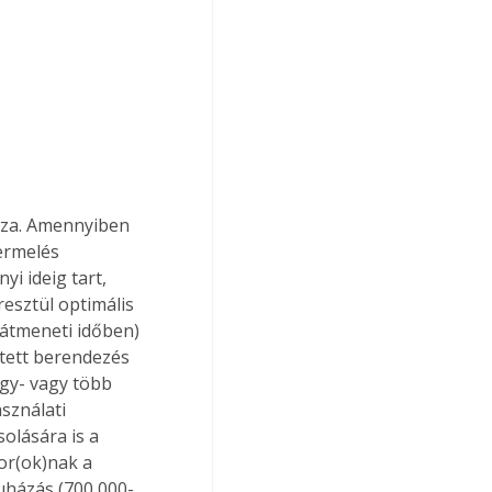
zza. Amennyiben 
ermelés 
i ideig tart, 
esztül optimális 
átmeneti időben) 
tett berendezés 
gy- vagy több 
sználati 
olására is a 
or(ok)nak a 
uházás (700 000-