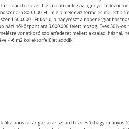
tű családi ház éves használati melegvíz- igényét fedezni tud
endszer ára 800. 000-Ft,-míg a melegvíz termelés mellett a fű
szer 1.500.000.- Ft körül, a nagyrészt a napenergiát hasznos
b házi hőközpont ára 3.000.000 felett mozog. Éves 50%-os h
melésre vonatkozó szolárfedezet mellett a családi háznál, né
ve 4-6 m2 kollektorfelület adódik. 
k általános (akár gáz akár szilárd tüzelésű) hagyományos f