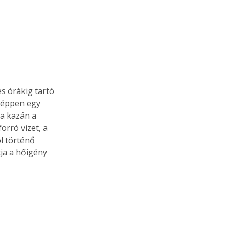
képpen egy 
 a kazán a 
orró vizet, a 
l történő 
tja a hőigény 