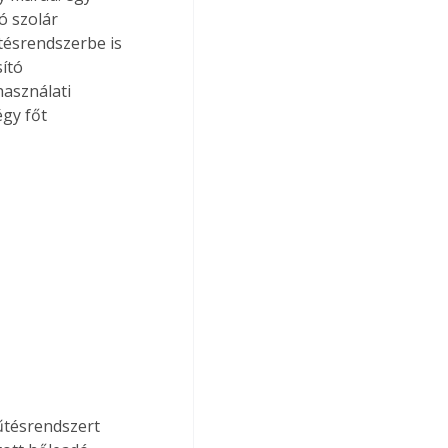
ó szolár 
tésrendszerbe is 
ító 
asználati 
gy főt 
űtésrendszert 