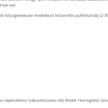
génye van:
lő hőszigeteléssel rendelkező hőcserélős puffertartály (2-30
es napkollektor (vákuumcsöves-sík) felület +keringtető-sziva