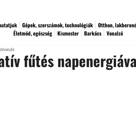
utatjuk
Gépek, szerszámok, technológiák
Otthon, lakberen
Életmód, egészség
Kismester
Barkács
Vonalzó
 olvasás
atív fűtés napenergiáva