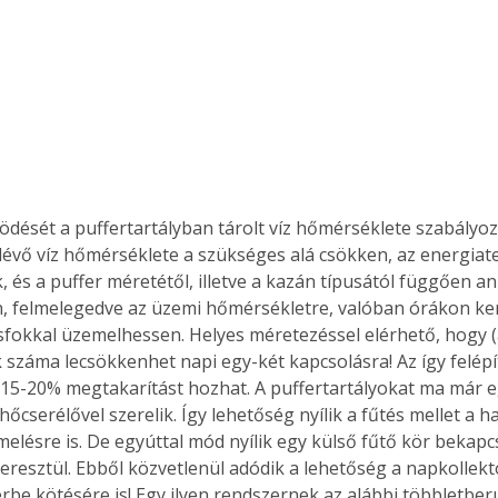
. A
megoldás,
dését a puffertartályban tárolt víz hőmérséklete szabályo
 lévő víz hőmérséklete a szükséges alá csökken, az energiat
és a puffer méretétől, illetve a kazán típusától függően anny
, felmelegedve az üzemi hőmérsékletre, valóban órákon ker
fokkal üzemelhessen. Helyes méretezéssel elérhető, hogy (
 száma lecsökkenhet napi egy-két kapcsolásra! Az így felépí
 15-20% megtakarítást hozhat. A puffertartályokat ma már e
hőcserélővel szerelik. Így lehetőség nyílik a fűtés mellet a ha
elésre is. De egyúttal mód nyílik egy külső fűtő kör bekapcs
eresztül. Ebből közvetlenül adódik a lehetőség a napkollekt
rbe kötésére is! Egy ilyen rendszernek az alábbi többletber