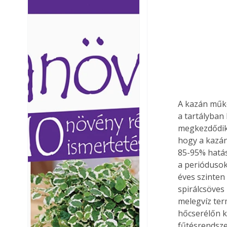
Ezermester lapszámai. A
Ezermester lapszámai
Laptapir kényelmes megoldás,
Laptapir kényelmes 
mert: – t
mert: – t
A kazán műkö
a tartályban
megkezdődik, 
hogy a kazán
85-95% hatás
a periódusok
éves szinten
spirálcsöves 
melegvíz term
hőcserélőn k
fűtésrendsze