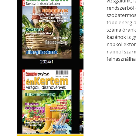
vizsgálunk, l
rendszerből (
szobatermosz
több energiá
száma óránké
kazánok is g
napkollektor
napból szárm
felhasználhas