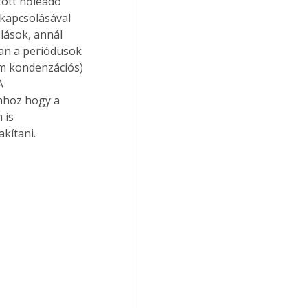
tott hőleadó 
ekapcsolásával 
lások, annál 
an a periódusok 
em kondenzációs) 
A 
hhoz hogy a 
 is 
akítani.