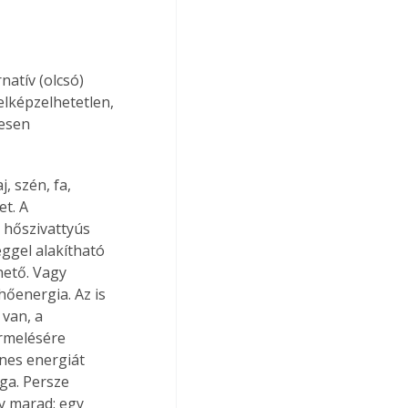
atív (olcsó) 
elképzelhetetlen, 
esen 
, szén, fa, 
t. A 
 hőszivattyús 
ggel alakítható 
ető. Vagy 
őenergia. Az is 
van, a 
rmelésére 
nes energiát 
ga. Persze 
y marad: egy 