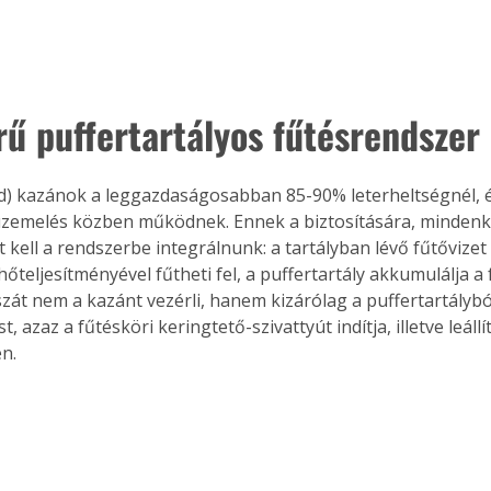
Együtt jobban megéri!
rű puffertartályos fűtésrendszer
Bővebb információ itt!
k az
Együtt jobban megéri! A
mester
könyvek tetszőleges
er Old
párosítással kedvezményes
üzemelés közben működnek. Ennek a biztosítására, minden
áron, 0 Ft postaköltséggel
t kell a rendszerbe integrálnunk: a tartályban lévő fűtővizet
ptapir új,
megrendelhetők!
és egyedi
teljesítményével fűtheti fel, a puffertartály akkumulálja a f
tt
át nem a kazánt vezérli, hanem kizárólag a puffertartálybó
lvasására
t, azaz a fűtésköri keringtető-szivattyút indítja, illetve leállí
elefonon
n. 
nyelmesen
ben vagy
t is
. Bárhol,
ön élve
ashatók az