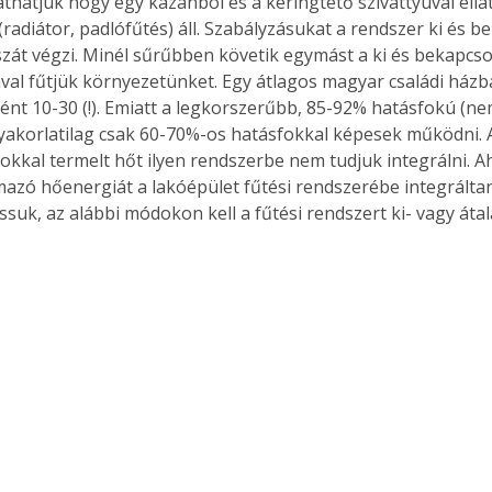
áthatjuk hogy egy kazánból és a keringtető szivattyúval ellá
radiátor, padlófűtés) áll. Szabályzásukat a rendszer ki és b
át végzi. Minél sűrűbben követik egymást a ki és bekapcso
val fűtjük környezetünket. Egy átlagos magyar családi házb
nt 10-30 (!). Emiatt a legkorszerűbb, 85-92% hatásfokú (n
yakorlatilag csak 60-70%-os hatásfokkal képesek működni. 
okkal termelt hőt ilyen rendszerbe nem tudjuk integrálni. A
azó hőenergiát a lakóépület fűtési rendszerébe integráltan
suk, az alábbi módokon kell a fűtési rendszert ki- vagy átal