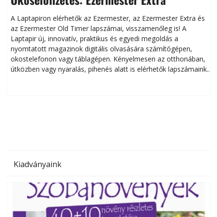
A Laptapiron elérhetők az Ezermester, az Ezermester Extra és
az Ezermester Old Timer lapszámai, visszamenőleg is! A
Laptapir új, innovatív, praktikus és egyedi megoldás a
L
nyomtatott magazinok digitális olvasására számítógépen,
okostelefonon vagy táblagépen. Kényelmesen az otthonában,
útközben vagy nyaralás, pihenés alatt is elérhetők lapszámaink.
ú
Bárhol, bármikor, akár külföldön élve vagy dolgozva is
B
olvashatók az Ezermester lapszámai. A Laptapir kényelmes
megoldás, mert: – t
Kiadványaink