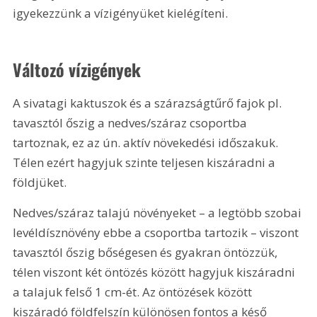
igyekezzünk a vízigényüket kielégíteni. 
Változó vízigények
A sivatagi kaktuszok és a szárazságtűrő fajok pl. 
tavasztól őszig a nedves/száraz csoportba 
tartoznak, ez az ún. aktív növekedési időszakuk. 
Télen ezért hagyjuk szinte teljesen kiszáradni a 
földjüket.
Nedves/száraz talajú növényeket – a legtöbb szobai 
levéldísznövény ebbe a csoportba tartozik – viszont 
tavasztól őszig bőségesen és gyakran öntözzük, 
télen viszont két öntözés között hagyjuk kiszáradni 
a talajuk felső 1 cm-ét. Az öntözések között 
kiszáradó földfelszín különösen fontos a késő 