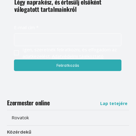
Légy naprakész, és értesülj elsőként
válogatott tartalmainkról
E-mail cím
*
Igen, szeretnék feliratkozni, és elfogadom az 
adatkezelést. 
Adatvédelmi tájékoztató
Feliratkozás
Ezermester online
Lap tetejére
Rovatok
Közérdekű