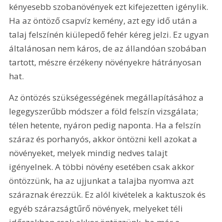
kényesebb szobanövények ezt kifejezetten igénylik. 
Ha az öntöző csapvíz kemény, azt egy idő után a 
talaj felszínén kiülepedő fehér kéreg jelzi. Ez ugyan 
általánosan nem káros, de az állandóan szobában 
tartott, mészre érzékeny növényekre hátrányosan 
hat.
Az öntözés szükségességének megállapításához a 
legegyszerűbb módszer a föld felszín vizsgálata; 
télen hetente, nyáron pedig naponta. Ha a felszín 
száraz és porhanyós, akkor öntözni kell azokat a 
növényeket, melyek mindig nedves talajt 
igényelnek. A többi növény esetében csak akkor 
öntözzünk, ha az ujjunkat a talajba nyomva azt 
száraznak érezzük. Ez alól kivételek a kaktuszok és 
egyéb szárazságtűrő növények, melyeket téli 