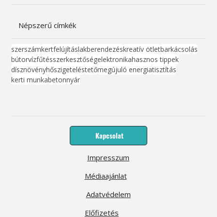
Népszerű címkék
szerszám
kert
felújítás
lakberendezés
kreatív ötlet
barkácsolás
bútor
víz
fűtés
szerkesztőség
elektronika
hasznos tippek
dísznövény
hőszigetelés
tető
megújuló energia
tisztítás
kerti munka
beton
nyár
Kapcsolat
Impresszum
Médiaajánlat
Adatvédelem
Előfizetés