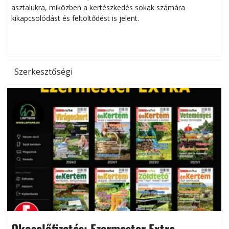
asztalukra, miközben a kertészkedés sokak számára
kikapcsolódást és feltöltődést is jelent.
é
d
Szerkesztőségi
Okoselőfizetés: Ezermester Extra