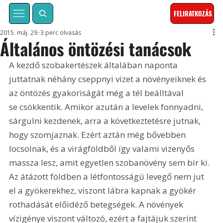
FELIRATKOZÁS
2015. máj. 29.
3 perc olvasás
Általános öntözési tanácsok
A kezdő szobakertészek általában naponta 
juttatnak néhány cseppnyi vizet a növényeiknek és 
az öntözés gyakoriságát még a tél beálltával 
se csökkentik. Amikor azután a levelek fonnyadni, 
sárgulni kezdenek, arra a következtetésre jutnak, 
hogy szomjaznak. Ezért aztán még bővebben 
locsolnak, és a virágföldből így valami vizenyős 
massza lesz, amit egyetlen szobanövény sem bír ki. 
Az átázott földben a létfontosságú levegő nem jut 
el a gyökerekhez, viszont lábra kapnak a gyökér 
rothadását előidéző betegségek. A növények 
vízigénye viszont változó, ezért a fajtájuk szerint 