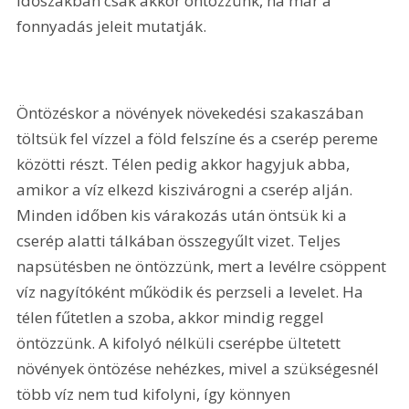
időszakban csak akkor öntözzünk, ha már a 
fonnyadás jeleit mutatják.
Öntözéskor a növények növekedési szakaszában 
töltsük fel vízzel a föld felszíne és a cserép pereme 
közötti részt. Télen pedig akkor hagyjuk abba, 
amikor a víz elkezd kiszivárogni a cserép alján. 
Minden időben kis várakozás után öntsük ki a 
cserép alatti tálkában összegyűlt vizet. Teljes 
napsütésben ne öntözzünk, mert a levélre csöppent 
víz nagyítóként működik és perzseli a levelet. Ha 
télen fűtetlen a szoba, akkor mindig reggel 
öntözzünk. A kifolyó nélküli cserépbe ültetett 
növények öntözése nehézkes, mivel a szükségesnél 
több víz nem tud kifolyni, így könnyen 