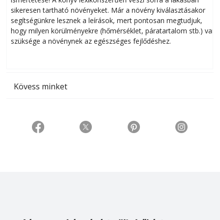
sikeresen tart­ha­tó növényeket. Már a növény kiválasztásakor
h
segítségünkre lesznek a leírások, mert pontosan megtudjuk,
k
hogy milyen körülményekre (hőmérséklet, páratartalom stb.) van
szüksége a növénynek az egészséges fejlődéshez.
t
Kövess minket