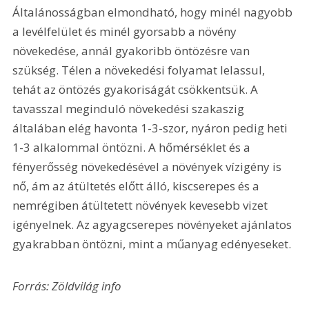
Általánosságban elmondható, hogy minél nagyobb 
a levélfelület és minél gyorsabb a növény 
növekedése, annál gyakoribb öntözésre van 
szükség. Télen a növekedési folyamat lelassul, 
tehát az öntözés gyakoriságát csökkentsük. A 
tavasszal meginduló növekedési szakaszig 
általában elég havonta 1-3-szor, nyáron pedig heti 
1-3 alkalommal öntözni. A hőmérséklet és a 
fényerősség növekedésével a növények vízigény is 
nő, ám az átültetés előtt álló, kiscserepes és a 
nemrégiben átültetett növények kevesebb vizet 
igényelnek. Az agyagcserepes növényeket ajánlatos 
gyakrabban öntözni, mint a műanyag edényeseket.
Forrás: Zöldvilág info