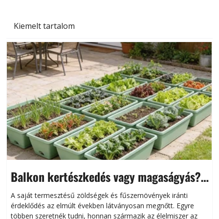
Kiemelt tartalom
Balkon kertészkedés vagy magaságyás?
Helytakarékos kertészkedés
A saját termesztésű zöldségek és fűszernövények iránti
érdeklődés az elmúlt években látványosan megnőtt. Egyre
többen szeretnék tudni, honnan származik az élelmiszer az
l