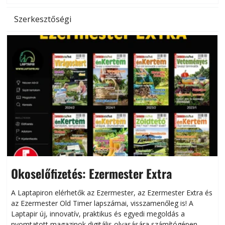
Szerkesztőségi
Okoselőfizetés: Ezermester Extra
A Laptapiron elérhetők az Ezermester, az Ezermester Extra és
az Ezermester Old Timer lapszámai, visszamenőleg is! A
Laptapir új, innovatív, praktikus és egyedi megoldás a
L
nyomtatott magazinok digitális olvasására számítógépen,