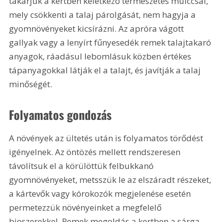
takarjuk a kertben keletkező természetes mulccsal, 
mely csökkenti a talaj párolgását, nem hagyja a 
gyomnövényeket kicsírázni. Az apróra vágott 
gallyak vagy a lenyírt fűnyesedék remek talajtakaró 
anyagok, ráadásul lebomlásuk közben értékes 
tápanyagokkal látják el a talajt, és javítják a talaj 
minőségét.
Folyamatos gondozás
A növények az ültetés után is folyamatos törődést 
igényelnek. Az öntözés mellett rendszeresen 
távolítsuk el a körülöttük felbukkanó 
gyomnövényeket, metsszük le az elszáradt részeket, 
a kártevők vagy kórokozók megjelenése esetén 
permetezzük növényeinket a megfelelő 
bioszerekkel. Remek megoldás a kertben a sárga, 