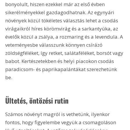
bonyolult, hiszen ezekkel már az első évben 
sikerélményekkel gazdagodhatnak. Az egynyári 
növények közül tökéletes választás lehet a csodás 
virágaikról híres körömvirág és a sarkantyúka, az 
évelők közül a zsálya, a rozmaring és a levendula. A 
veteményesbe válasszunk könnyen csírázó 
zöldségféléket, így retket, salátaféléket, borsót vagy 
babot. Kertészetekben és helyi piacokon csodás 
paradicsom- és paprikapalántákat szerezhetünk 
be.
Ültetés, öntözési rutin
Számos növényt magról is vethetünk, ilyenkor 
fontos, hogy figyelembe vegyük a csomagoláson 