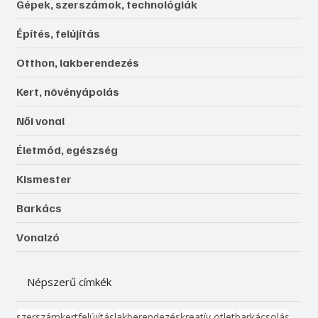
Gépek, szerszámok, technológiák
Építés, felújítás
Otthon, lakberendezés
Kert, növényápolás
Női vonal
Életmód, egészség
Kismester
Barkács
Vonalzó
Népszerű címkék
szerszám
kert
felújítás
lakberendezés
kreatív ötlet
barkácsolás