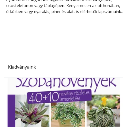
okostelefonon vagy táblagépen. Kényelmesen az otthonában,
útközben vagy nyaralás, pihenés alatt is elérhetők lapszámaink.
ú
Bárhol, bármikor, akár külföldön élve vagy dolgozva is
B
olvashatók az Ezermester lapszámai. A Laptapir kényelmes
megoldás, mert: – t
Kiadványaink