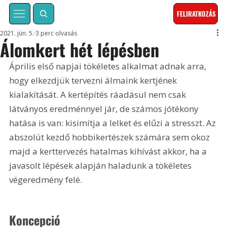
FELIRATKOZÁS
2021. jún. 5.
3 perc olvasás
Álomkert hét lépésben
Április első napjai tökéletes alkalmat adnak arra, 
hogy elkezdjük tervezni álmaink kertjének 
kialakítását. A kertépítés ráadásul nem csak 
látványos eredménnyel jár, de számos jótékony 
hatása is van: kisimítja a lelket és elűzi a stresszt. Az 
abszolút kezdő hobbikertészek számára sem okoz 
majd a kerttervezés hatalmas kihívást akkor, ha a 
javasolt lépések alapján haladunk a tökéletes 
végeredmény felé.
Koncepció