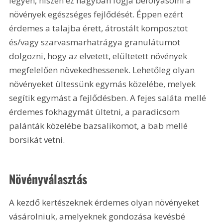
legyen, hiszen ez nagyban fogja befolyásolni a 
növények egészséges fejlődését. Éppen ezért 
érdemes a talajba érett, átrostált komposztot 
és/vagy szarvasmarhatrágya granulátumot 
dolgozni, hogy az elvetett, elültetett növények 
megfelelően növekedhessenek. Lehetőleg olyan 
növényeket ültessünk egymás közelébe, melyek 
segítik egymást a fejlődésben. A fejes saláta mellé 
érdemes fokhagymát ültetni, a paradicsom 
palánták közelébe bazsalikomot, a bab mellé 
borsikát vetni.
Növényválasztás
A kezdő kertészeknek érdemes olyan növényeket 
vásárolniuk, amelyeknek gondozása kevésbé 