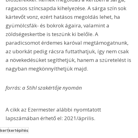
ragacsos színcsapda kihelyezése. A sárga szín sok 
kártevőt vonz, ezért hatásos megoldás lehet, ha 
gyümölcsfák- és bokrok ágaira, valamint a 
zöldségeskertbe is teszünk ki belőle. A 
paradicsomot érdemes karóval megtámogatnunk, 
az uborkát pedig rácsra futtathatjuk, így nem csak 
a növekedésüket segíthetjük, hanem a szüretelést is 
nagyban megkönnyíthetjük majd.
forrás: a Stihl szakértője nyomán
A cikk az Ezermester alábbi nyomtatott 
lapszámában érhető el: 2021/április.
kert
kertépítés