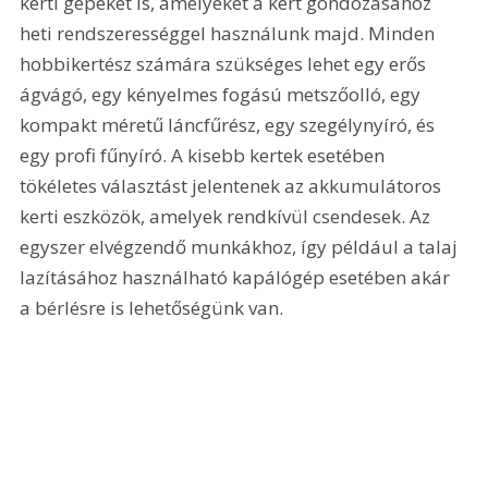
kerti gépeket is, amelyeket a kert gondozásához 
heti rendszerességgel használunk majd. Minden 
hobbikertész számára szükséges lehet egy erős 
ágvágó, egy kényelmes fogású metszőolló, egy 
kompakt méretű láncfűrész, egy szegélynyíró, és 
egy profi fűnyíró. A kisebb kertek esetében 
tökéletes választást jelentenek az akkumulátoros 
kerti eszközök, amelyek rendkívül csendesek. Az 
egyszer elvégzendő munkákhoz, így például a talaj 
lazításához használható kapálógép esetében akár 
a bérlésre is lehetőségünk van.