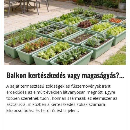
Balkon kertészkedés vagy magaságyás?
Helytakarékos kertészkedés
A saját termesztésű zöldségek és fűszernövények iránti
érdeklődés az elmúlt években látványosan megnőtt. Egyre
többen szeretnék tudni, honnan származik az élelmiszer az
l
asztalukra, miközben a kertészkedés sokak számára
kikapcsolódást és feltöltődést is jelent.
é
d