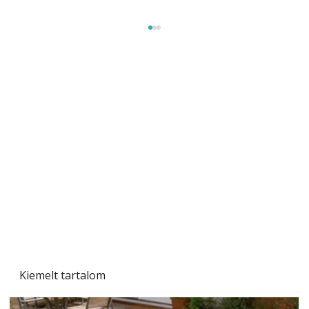
Szárazság a kertben – az aszály hatása a
növényekre és a védekezés lehetőségei
Kiemelt tartalom