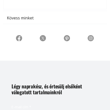
t
Kövess minket
Légy naprakész, és értesülj elsőként
válogatott tartalmainkról
E-mail cím
*