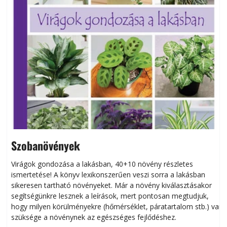
Szobanövények
Virágok gondozása a lakásban, 40+10 növény részletes
ismertetése! A könyv lexikonszerűen veszi sorra a lakásban
s
sikeresen tart­ha­tó növényeket. Már a növény kiválasztásakor
h
segítségünkre lesznek a leírások, mert pontosan megtudjuk,
k
hogy milyen körülményekre (hőmérséklet, páratartalom stb.) van
szüksége a növénynek az egészséges fejlődéshez.