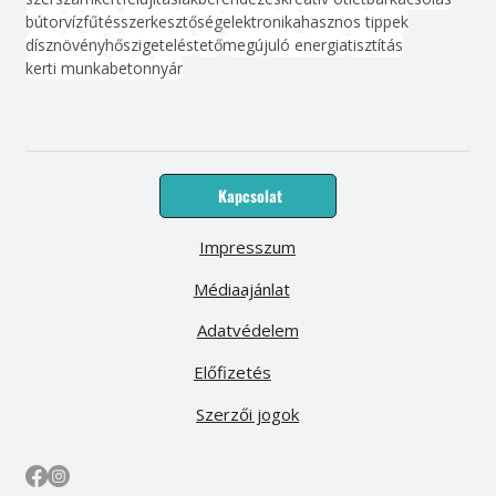
bútor
víz
fűtés
szerkesztőség
elektronika
hasznos tippek
dísznövény
hőszigetelés
tető
megújuló energia
tisztítás
kerti munka
beton
nyár
Kapcsolat
Impresszum
Médiaajánlat
Adatvédelem
Előfizetés
Szerzői jogok