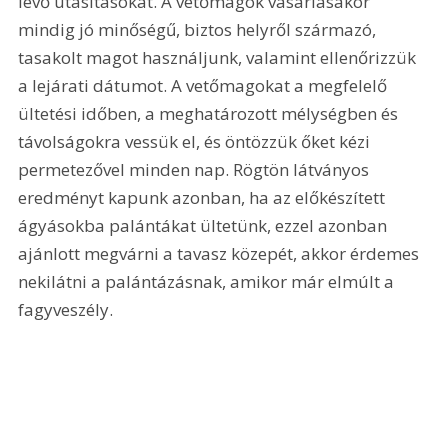
lévő utasításokat. A vetőmagok vásárlásakor 
mindig jó minőségű, biztos helyről származó, 
tasakolt magot használjunk, valamint ellenőrizzük 
a lejárati dátumot. A vetőmagokat a megfelelő 
ültetési időben, a meghatározott mélységben és 
távolságokra vessük el, és öntözzük őket kézi 
permetezővel minden nap. Rögtön látványos 
eredményt kapunk azonban, ha az előkészített 
ágyásokba palántákat ültetünk, ezzel azonban 
ajánlott megvárni a tavasz közepét, akkor érdemes 
nekilátni a palántázásnak, amikor már elmúlt a 
fagyveszély.