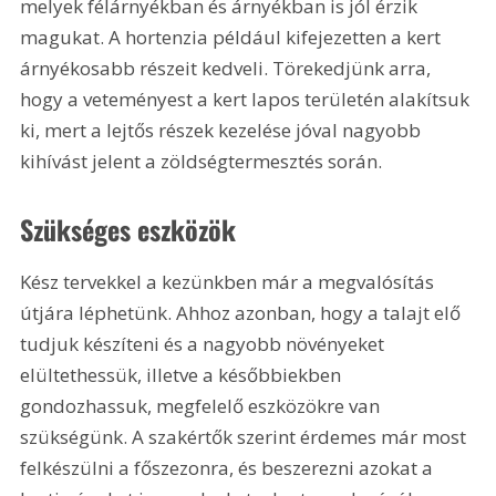
melyek félárnyékban és árnyékban is jól érzik 
magukat. A hortenzia például kifejezetten a kert 
árnyékosabb részeit kedveli. Törekedjünk arra, 
hogy a veteményest a kert lapos területén alakítsuk 
ki, mert a lejtős részek kezelése jóval nagyobb 
kihívást jelent a zöldségtermesztés során.
Szükséges eszközök
Kész tervekkel a kezünkben már a megvalósítás 
útjára léphetünk. Ahhoz azonban, hogy a talajt elő 
tudjuk készíteni és a nagyobb növényeket 
elültethessük, illetve a későbbiekben 
gondozhassuk, megfelelő eszközökre van 
szükségünk. A szakértők szerint érdemes már most 
felkészülni a főszezonra, és beszerezni azokat a 