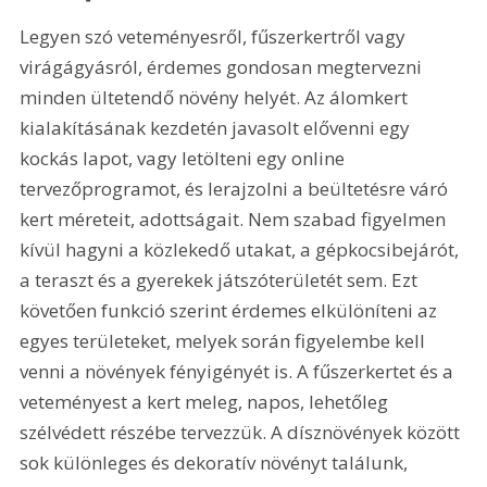
Legyen szó veteményesről, fűszerkertről vagy 
virágágyásról, érdemes gondosan megtervezni 
minden ültetendő növény helyét. Az álomkert 
kialakításának kezdetén javasolt elővenni egy 
kockás lapot, vagy letölteni egy online 
tervezőprogramot, és lerajzolni a beültetésre váró 
kert méreteit, adottságait. Nem szabad figyelmen 
kívül hagyni a közlekedő utakat, a gépkocsibejárót, 
a teraszt és a gyerekek játszóterületét sem. Ezt 
követően funkció szerint érdemes elkülöníteni az 
egyes területeket, melyek során figyelembe kell 
venni a növények fényigényét is. A fűszerkertet és a 
veteményest a kert meleg, napos, lehetőleg 
szélvédett részébe tervezzük. A dísznövények között 
sok különleges és dekoratív növényt találunk, 