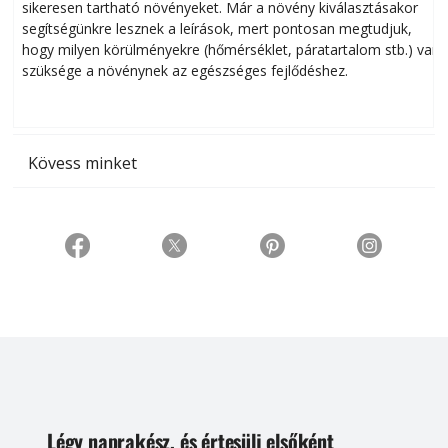
sikeresen tart­ha­tó növényeket. Már a növény kiválasztásakor
h
segítségünkre lesznek a leírások, mert pontosan megtudjuk,
k
hogy milyen körülményekre (hőmérséklet, páratartalom stb.) van
szüksége a növénynek az egészséges fejlődéshez.
t
Kövess minket
Légy naprakész, és értesülj elsőként