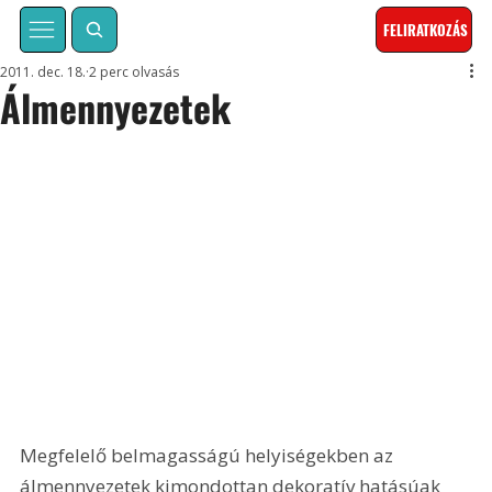
FELIRATKOZÁS
2011. dec. 18.
2 perc olvasás
Álmennyezetek
Megfelelő belmagasságú helyiségekben az 
álmennyezetek kimondottan dekoratív hatásúak 