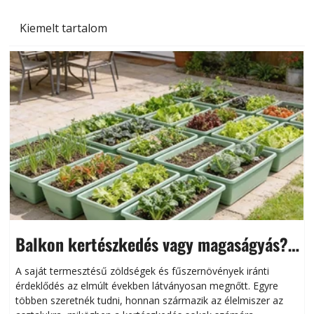
Kiemelt tartalom
Balkon kertészkedés vagy magaságyás?
Helytakarékos kertészkedés
A saját termesztésű zöldségek és fűszernövények iránti
érdeklődés az elmúlt években látványosan megnőtt. Egyre
többen szeretnék tudni, honnan származik az élelmiszer az
l