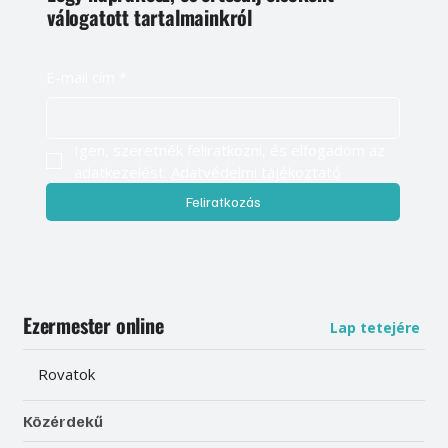
válogatott tartalmainkról
E-mail cím
*
Igen, szeretnék feliratkozni, és elfogadom az 
adatkezelést. 
Adatvédelmi tájékoztató
Feliratkozás
Ezermester online
Lap tetejére
Rovatok
Közérdekű