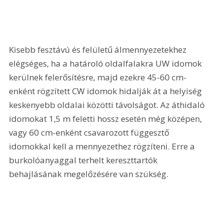
Kisebb fesztávú és felületű álmennyezetekhez 
elégséges, ha a határoló oldalfalakra UW idomok 
kerülnek felerősítésre, majd ezekre 45-60 cm-
enként rögzített CW idomok hidalják át a helyiség 
keskenyebb oldalai közötti távolságot. Az áthidaló 
idomokat 1,5 m feletti hossz esetén még középen, 
vagy 60 cm-enként csavarozott függesztő 
idomokkal kell a mennyezethez rögzíteni. Erre a 
burkolóanyaggal terhelt kereszttartók 
behajlásának megelőzésére van szükség.