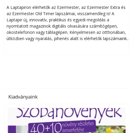
A Laptapiron elérhetők az Ezermester, az Ezermester Extra és
az Ezermester Old Timer lapszámai, visszamenőleg is! A
Laptapir új, innovatív, praktikus és egyedi megoldás a
L
nyomtatott magazinok digitális olvasására számítógépen,
okostelefonon vagy táblagépen. Kényelmesen az otthonában,
útközben vagy nyaralás, pihenés alatt is elérhetők lapszámaink.
ú
Bárhol, bármikor, akár külföldön élve vagy dolgozva is
B
olvashatók az Ezermester lapszámai. A Laptapir kényelmes
megoldás, mert: – t
Kiadványaink