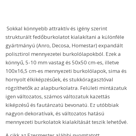
 Sokkal könnyebb attraktív és igény szerint 
strukturált fedőburkolatot kialakítani a különféle 
gyártmányú (Anro, Decosa, Homestar) expandált 
polisztirol mennyezetei burkolólapokból. Ezek a 
könnyű, 5-10 mm vastag és 50x50 cm-es, illetve 
100x16,5 cm-es mennyezeti burkolólapok, sima és 
hornyolt élkiképzésűek, és stukkóragasztóval 
rögzíthetők az alapburkolatra. Felületi mintázatuk 
igen változatos, számos változatuk kazettás 
kiképzésű és fautánzatú bevonatú. Ez utóbbiak 
nagyon dekoratívak, és változatos hatású 
mennyezeti burkolatok kialakítását teszik lehetővé.
A cikk az Ezermester alábbi nyomtatott 