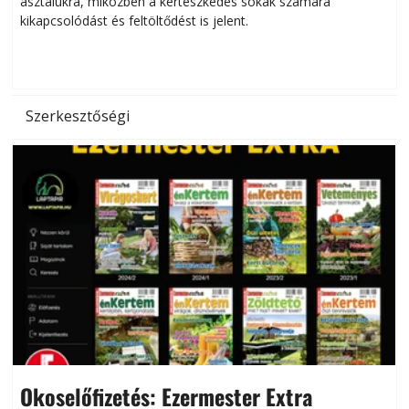
asztalukra, miközben a kertészkedés sokak számára
kikapcsolódást és feltöltődést is jelent.
é
d
Szerkesztőségi
Okoselőfizetés: Ezermester Extra