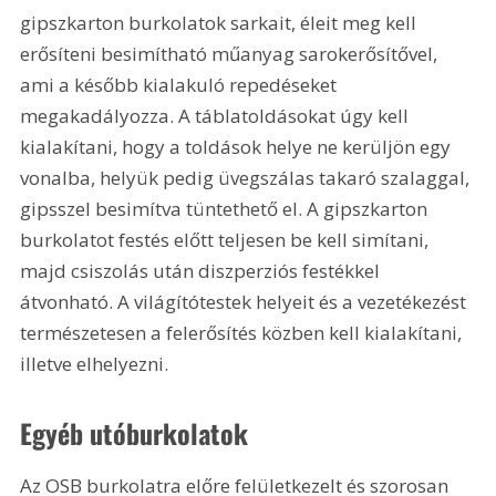
gipszkarton burkolatok sarkait, éleit meg kell 
erősíteni besimítható műanyag sarokerősítővel, 
ami a később kialakuló repedéseket 
megakadályozza. A táblatoldásokat úgy kell 
kialakítani, hogy a toldások helye ne kerüljön egy 
vonalba, helyük pedig üvegszálas takaró szalaggal, 
gipsszel besimítva tüntethető el. A gipszkarton 
burkolatot festés előtt teljesen be kell simítani, 
majd csiszolás után diszperziós festékkel 
átvonható. A világítótestek helyeit és a vezetékezést 
természetesen a felerősítés közben kell kialakítani, 
illetve elhelyezni.
Egyéb utóburkolatok 
Az OSB burkolatra előre felületkezelt és szorosan 