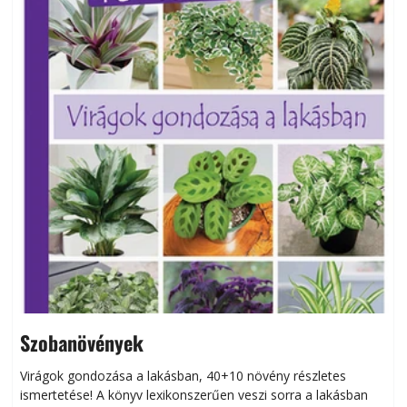
Szobanövények
Virágok gondozása a lakásban, 40+10 növény részletes
ismertetése! A könyv lexikonszerűen veszi sorra a lakásban
s