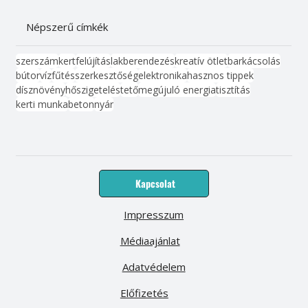
Népszerű címkék
szerszám
kert
felújítás
lakberendezés
kreatív ötlet
barkácsolás
bútor
víz
fűtés
szerkesztőség
elektronika
hasznos tippek
dísznövény
hőszigetelés
tető
megújuló energia
tisztítás
kerti munka
beton
nyár
Kapcsolat
Impresszum
Médiaajánlat
Adatvédelem
Előfizetés