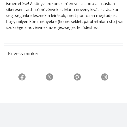
ismertetése! A könyv lexikonszerűen veszi sorra a lakásban
s
sikeresen tart­ha­tó növényeket. Már a növény kiválasztásakor
h
segítségünkre lesznek a leírások, mert pontosan megtudjuk,
k
hogy milyen körülményekre (hőmérséklet, páratartalom stb.) van
szüksége a növénynek az egészséges fejlődéshez.
t
Kövess minket