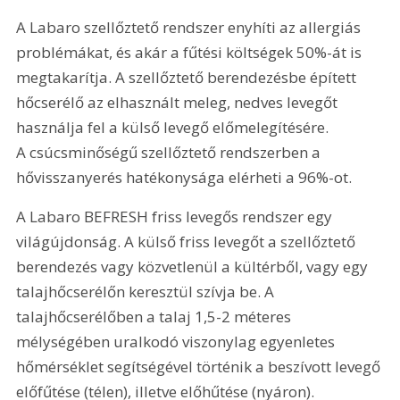
A Labaro szellőztető rendszer enyhíti az allergiás 
problémákat, és akár a fűtési költségek 50%-át is 
megtakarítja. A szellőztető berendezésbe épített 
hőcserélő az elhasznált meleg, nedves levegőt 
használja fel a külső levegő előmelegítésére. 
A csúcsminőségű szellőztető rendszerben a 
hővisszanyerés hatékonysága elérheti a 96%-ot.
A Labaro BEFRESH friss levegős rendszer egy 
világújdonság. A külső friss levegőt a szellőztető 
berendezés vagy közvetlenül a kültérből, vagy egy 
talajhőcserélőn keresztül szívja be. A 
talajhőcserélőben a talaj 1,5-2 méteres 
mélységében uralkodó viszonylag egyenletes 
hőmérséklet segítségével történik a beszívott levegő 
előfűtése (télen), illetve előhűtése (nyáron).