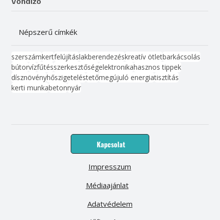
Vonalzó
Népszerű címkék
szerszám
kert
felújítás
lakberendezés
kreatív ötlet
barkácsolás
bútor
víz
fűtés
szerkesztőség
elektronika
hasznos tippek
dísznövény
hőszigetelés
tető
megújuló energia
tisztítás
kerti munka
beton
nyár
Kapcsolat
Impresszum
Médiaajánlat
Adatvédelem