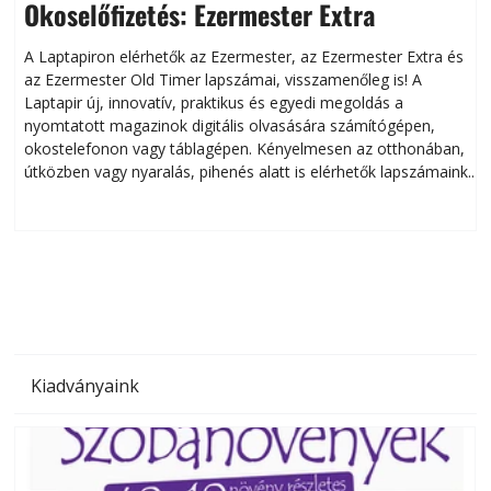
Okoselőfizetés: Ezermester Extra
A Laptapiron elérhetők az Ezermester, az Ezermester Extra és
az Ezermester Old Timer lapszámai, visszamenőleg is! A
Laptapir új, innovatív, praktikus és egyedi megoldás a
L
nyomtatott magazinok digitális olvasására számítógépen,
okostelefonon vagy táblagépen. Kényelmesen az otthonában,
útközben vagy nyaralás, pihenés alatt is elérhetők lapszámaink.
ú
Bárhol, bármikor, akár külföldön élve vagy dolgozva is
B
olvashatók az Ezermester lapszámai. A Laptapir kényelmes
megoldás, mert: – t
Kiadványaink