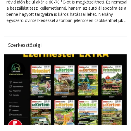
rövid időn belül akár a 60-70 °C-ot is megközelítheti. Ez nemcsak
n
a beszállást teszi kellemetlenné, hanem az autó állapotára és a
benne hagyott tárgyakra is káros hatással lehet. Néhány
egyszerű óvintézkedéssel azonban jelentősen csökkenthetjük a
hőség káros hatásait.
l
Szerkesztőségi