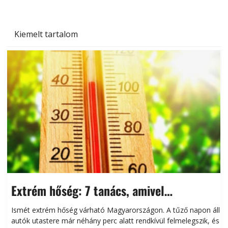
Kiemelt tartalom
Extrém hőség: 7 tanács, amivel
megóvhatjuk autónkat a nyári károktól
Ismét extrém hőség várható Magyarországon. A tűző napon álló
autók utastere már néhány perc alatt rendkívül felmelegszik, és