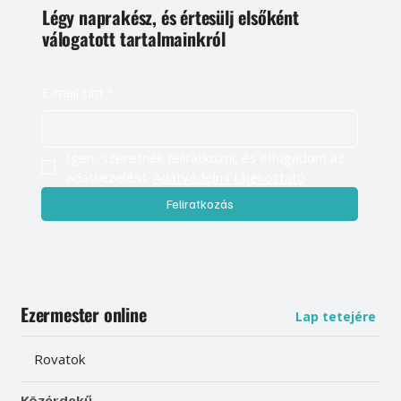
Légy naprakész, és értesülj elsőként
válogatott tartalmainkról
E-mail cím
*
Igen, szeretnék feliratkozni, és elfogadom az 
adatkezelést. 
Adatvédelmi tájékoztató
Feliratkozás
Ezermester online
Lap tetejére
Rovatok
Közérdekű