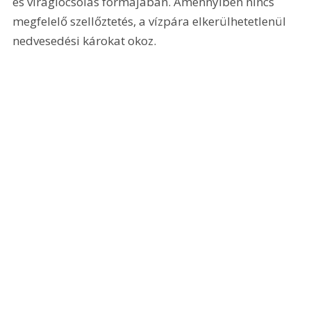
és viráglocsolás formájában. Amennyiben nincs 
megfelelő szellőztetés, a vízpára elkerülhetetlenül 
nedvesedési károkat okoz.