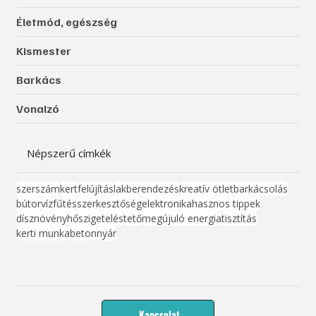
Életmód, egészség
Kismester
Barkács
Vonalzó
Népszerű címkék
szerszám
kert
felújítás
lakberendezés
kreatív ötlet
barkácsolás
bútor
víz
fűtés
szerkesztőség
elektronika
hasznos tippek
dísznövény
hőszigetelés
tető
megújuló energia
tisztítás
kerti munka
beton
nyár
Kapcsolat