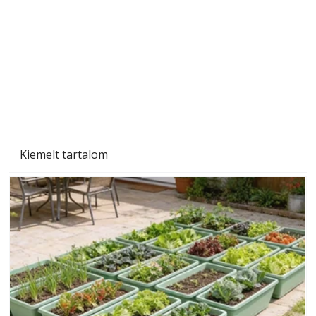
Naptej vagy napolaj? Melyiket válasszuk, és
miben különböznek?
Kiemelt tartalom