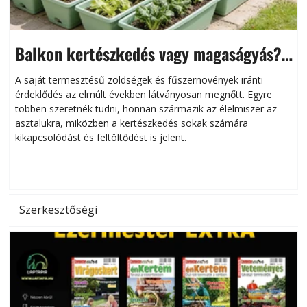
Balkon kertészkedés vagy magaságyás?
Helytakarékos kertészkedés
A saját termesztésű zöldségek és fűszernövények iránti
érdeklődés az elmúlt években látványosan megnőtt. Egyre
többen szeretnék tudni, honnan származik az élelmiszer az
l
asztalukra, miközben a kertészkedés sokak számára
kikapcsolódást és feltöltődést is jelent.
é
d
Szerkesztőségi