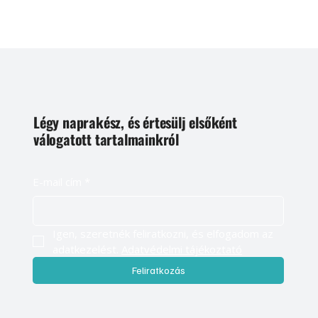
Légy naprakész, és értesülj elsőként
válogatott tartalmainkról
E-mail cím
*
Igen, szeretnék feliratkozni, és elfogadom az 
adatkezelést. 
Adatvédelmi tájékoztató
Feliratkozás