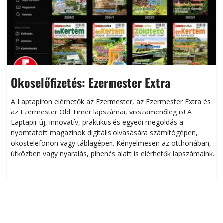
Okoselőfizetés: Ezermester Extra
A Laptapiron elérhetők az Ezermester, az Ezermester Extra és
az Ezermester Old Timer lapszámai, visszamenőleg is! A
Laptapir új, innovatív, praktikus és egyedi megoldás a
L
nyomtatott magazinok digitális olvasására számítógépen,
okostelefonon vagy táblagépen. Kényelmesen az otthonában,
útközben vagy nyaralás, pihenés alatt is elérhetők lapszámaink.
ú
Bárhol, bármikor, akár külföldön élve vagy dolgozva is
B
olvashatók az Ezermester lapszámai. A Laptapir kényelmes
megoldás, mert: – t