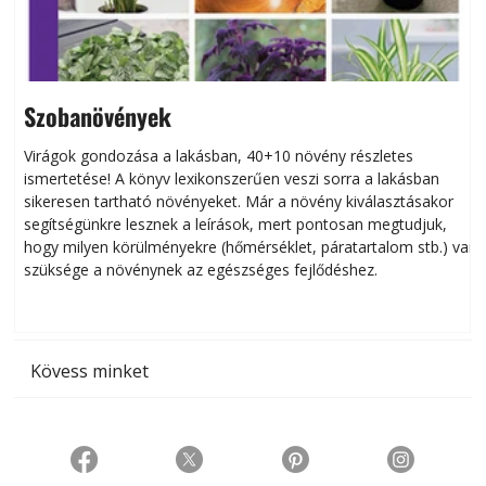
Szobanövények
Virágok gondozása a lakásban, 40+10 növény részletes
ismertetése! A könyv lexikonszerűen veszi sorra a lakásban
s
sikeresen tart­ha­tó növényeket. Már a növény kiválasztásakor
h
segítségünkre lesznek a leírások, mert pontosan megtudjuk,
k
hogy milyen körülményekre (hőmérséklet, páratartalom stb.) van
szüksége a növénynek az egészséges fejlődéshez.
t
Kövess minket