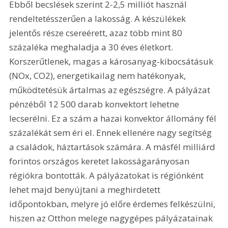
Ebből becslések szerint 2-2,5 milliót használ 
rendeltetésszerűen a lakosság. A készülékek 
jelentős része csereérett, azaz több mint 80 
százaléka meghaladja a 30 éves életkort. 
Korszerűtlenek, magas a károsanyag-kibocsátásuk 
(NOx, CO2), energetikailag nem hatékonyak, 
működtetésük ártalmas az egészségre. A pályázat 
pénzéből 12 500 darab konvektort lehetne 
lecserélni. Ez a szám a hazai konvektor állomány fél 
százalékát sem éri el. Ennek ellenére nagy segítség 
a családok, háztartások számára. A másfél milliárd 
forintos országos keretet lakosságarányosan 
régiókra bontották. A pályázatokat is régiónként 
lehet majd benyújtani a meghirdetett 
időpontokban, melyre jó előre érdemes felkészülni, 
hiszen az Otthon melege nagygépes pályázatainak 