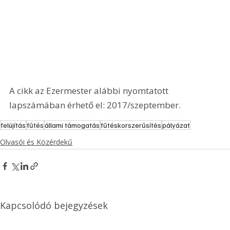
A cikk az Ezermester alábbi nyomtatott 
lapszámában érhető el: 2017/szeptember.
felújítás
fűtés
állami támogatás
fűtéskorszerűsítés
pályázat
Olvasói és Közérdekű
Kapcsolódó bejegyzések