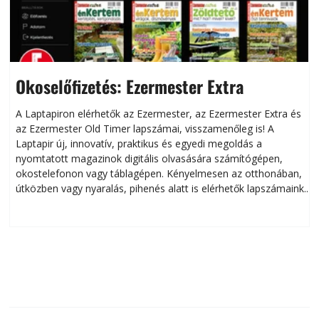
Okoselőfizetés: Ezermester Extra
A Laptapiron elérhetők az Ezermester, az Ezermester Extra és
az Ezermester Old Timer lapszámai, visszamenőleg is! A
Laptapir új, innovatív, praktikus és egyedi megoldás a
L
nyomtatott magazinok digitális olvasására számítógépen,
okostelefonon vagy táblagépen. Kényelmesen az otthonában,
útközben vagy nyaralás, pihenés alatt is elérhetők lapszámaink.
ú
Bárhol, bármikor, akár külföldön élve vagy dolgozva is
B
olvashatók az Ezermester lapszámai. A Laptapir kényelmes
megoldás, mert: – t