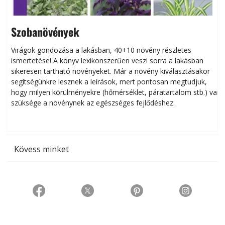
Szobanövények
Virágok gondozása a lakásban, 40+10 növény részletes
ismertetése! A könyv lexikonszerűen veszi sorra a lakásban
s
sikeresen tart­ha­tó növényeket. Már a növény kiválasztásakor
h
segítségünkre lesznek a leírások, mert pontosan megtudjuk,
k
hogy milyen körülményekre (hőmérséklet, páratartalom stb.) van
szüksége a növénynek az egészséges fejlődéshez.
t
Kövess minket