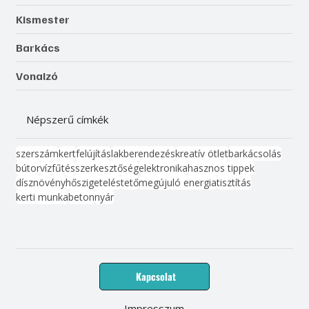
Kismester
Barkács
Vonalzó
Népszerű címkék
szerszám
kert
felújítás
lakberendezés
kreatív ötlet
barkácsolás
bútor
víz
fűtés
szerkesztőség
elektronika
hasznos tippek
dísznövény
hőszigetelés
tető
megújuló energia
tisztítás
kerti munka
beton
nyár
Kapcsolat
Impresszum