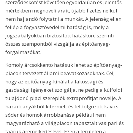
szerződéskötést követően egyoldalúan és jelentős 
mértékben megnöveli árait, újabb fizetés nélkül 
nem hajlandó folytatni a munkát. A jelenség ellen 
fellép a fogyasztóvédelmi hatóság is, mely a 
jogszabályokban biztosított hatásköre szerinti 
összes szempontból vizsgálja az építőanyag-
forgalmazókat.
Komoly árcsökkentő hatásuk lehet az építőanyag-
piacon tervezett állami beavatkozásoknak. Cél, 
hogy az építőanyag-kínálat a lakossági és 
gazdasági igényeket szolgálja, ne pedig a külföldi 
tulajdonú piaci szereplők extraprofitját növelje. A 
hazai bányákból kitermelt és feldolgozott kavics, 
sóder és homok árrobbanása például nem 
magyarázható a világpiacon tapasztalt vasipari és 
faáruk áremelkedésével. Ezen a területen a 