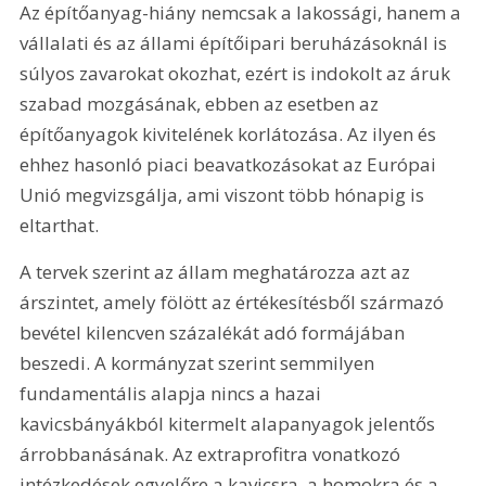
Az építőanyag-hiány nemcsak a lakossági, hanem a 
vállalati és az állami építőipari beruházásoknál is 
súlyos zavarokat okozhat, ezért is indokolt az áruk 
szabad mozgásának, ebben az esetben az 
építőanyagok kivitelének korlátozása. Az ilyen és 
ehhez hasonló piaci beavatkozásokat az Európai 
Unió megvizsgálja, ami viszont több hónapig is 
eltarthat.
A tervek szerint az állam meghatározza azt az 
árszintet, amely fölött az értékesítésből származó 
bevétel kilencven százalékát adó formájában 
beszedi. A kormányzat szerint semmilyen 
fundamentális alapja nincs a hazai 
kavicsbányákból kitermelt alapanyagok jelentős 
árrobbanásának. Az extraprofitra vonatkozó 
intézkedések egyelőre a kavicsra, a homokra és a 