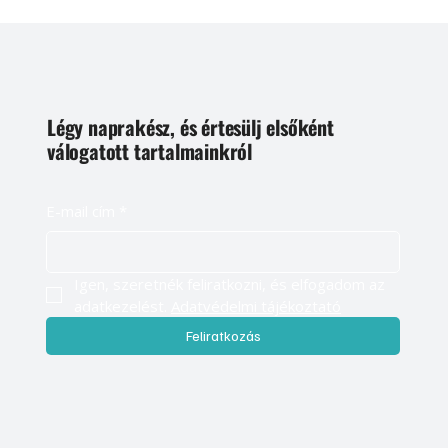
Légy naprakész, és értesülj elsőként
válogatott tartalmainkról
E-mail cím
*
Igen, szeretnék feliratkozni, és elfogadom az 
adatkezelést. 
Adatvédelmi tájékoztató
Feliratkozás