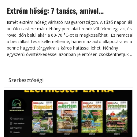
Extrém hőség: 7 tanács, amivel
megóvhatjuk autónkat a nyári károktól
Ismét extrém hőség várható Magyarországon. A tűző napon álló
autók utastere már néhány perc alatt rendkívül felmelegszik, és
rövid időn belül akár a 60-70 °C-ot is megközelítheti. Ez nemcsak
n
a beszállást teszi kellemetlenné, hanem az autó állapotára és a
benne hagyott tárgyakra is káros hatással lehet. Néhány
egyszerű óvintézkedéssel azonban jelentősen csökkenthetjük a
hőség káros hatásait.
l
Szerkesztőségi