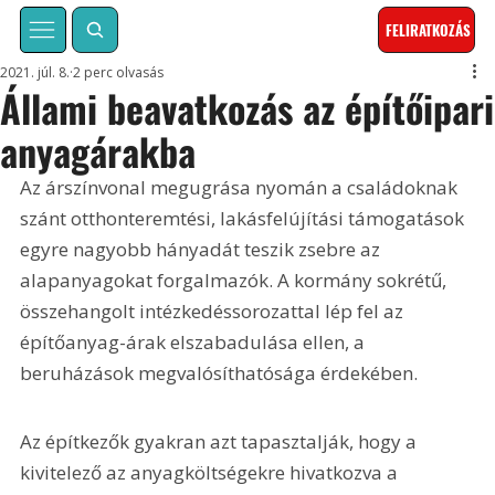
FELIRATKOZÁS
2021. júl. 8.
2 perc olvasás
Állami beavatkozás az építőipari
anyagárakba
Az árszínvonal megugrása nyomán a családoknak 
szánt otthonteremtési, lakásfelújítási támogatások 
egyre nagyobb hányadát teszik zsebre az 
alapanyagokat forgalmazók. A kormány sokrétű, 
összehangolt intézkedéssorozattal lép fel az 
építőanyag-árak elszabadulása ellen, a 
beruházások megvalósíthatósága érdekében.
Az építkezők gyakran azt tapasztalják, hogy a 
kivitelező az anyagköltségekre hivatkozva a 