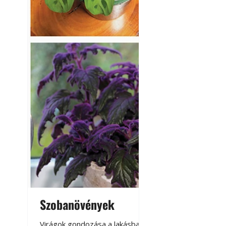
Szobanövények
Virágoskert: k
teraszon, laká
Virágok gondozása a lakásban,