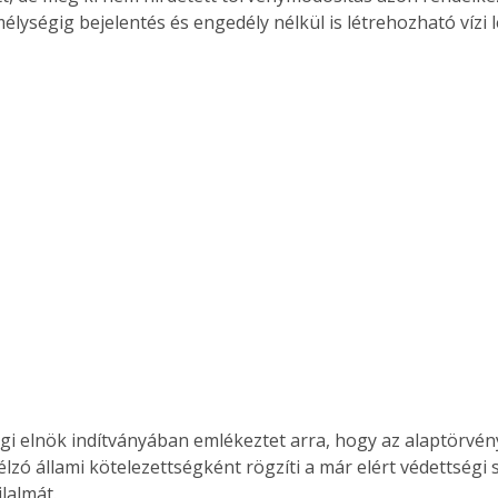
élységig bejelentés és engedély nélkül is létrehozható vízi 
.
gi elnök indítványában emlékeztet arra, hogy az alaptörvén
zó állami kötelezettségként rögzíti a már elért védettségi s
ilalmát.