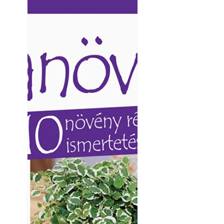
Ezermester lapszámai. A
Ezermester lapszámai
Laptapir kényelmes megoldás,
Laptapir kényelmes 
mert: – t
mert: – t