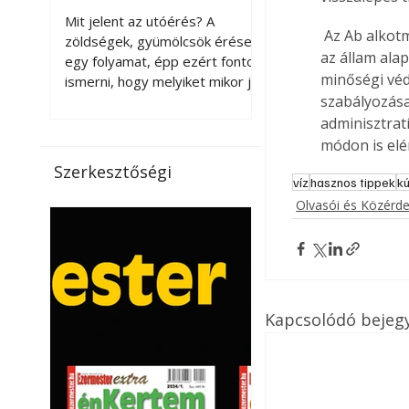
érnek tovább leszedés
Mit jelent az utóérés? A
 Az Ab alkotmányellenességet megállapító határozatának indoklásában rámutatott, hogy 
után?
zöldségek, gyümölcsök érése
az állam alap
egy folyamat, épp ezért fontos
minőségi véde
ismerni, hogy melyiket mikor jó
szabályozása
leszedni. Meg kell különböztetni
a gazdasági és a biológiai
adminisztrat
érettséget. Például a
módon is elé
paradicsomot sokszor
Szerkesztőségi
gazdasági érettségben, azaz
víz
hasznos tippek
kú
félig éretten szedik le, ezután
Olvasói és Közérd
utaztatják hosszan, és még
pulton tartható kell legyen.
Utóérik eközben, de nem lesz
olyan ízű, mint amit a saját
kertünkben, biológiai
Kapcsolódó bejeg
érettségben szedünk le. Teljes
érettségben szedve nem
tárolható h