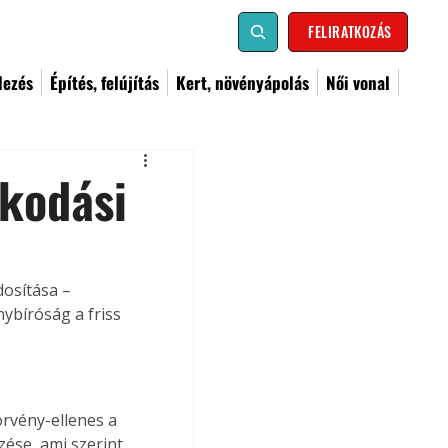
FELIRATKOZÁS
dezés
Építés, felújítás
Kert, növényápolás
Női vonal
lkodási
osítása – 
ybíróság a friss 
rvény-ellenes a 
ése, ami szerint 