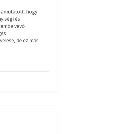
yiségi és 
elembe vevő 
ges 
velése, de ez más 