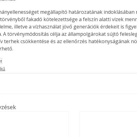
törvényből fakadó kötelezettsége a felszín alatti vizek menn
lme, illetve a vízhasználat jövő generációk érdekeit is figy
. A törvénymódosítás célja az állampolgárokat sújtó felesle
ív terhek csökkentése és az ellenőrzés hatékonyságának nö
rhető.
t
ekű
yzések