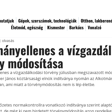
utatjuk
Gépek, szerszámok, technológiák
Otthon, lakberen
Életmód, egészség
Kismester
Barkács
Vonalzó
c olvasás
ányellenes a vízgazdá
y módosítása
enes a vízgazdálkodási törvény júliusban megszavazott mód
er János köztársasági elnök indítványa nyomán az Alkotmán
n, ami miatt a törvénymódosítás nem is lép életbe.
lőzetes normakontrollra vonatkozó indítványa szerint alaptö
, de még ki nem hirdetett törvénymódosítás azon rendelkez