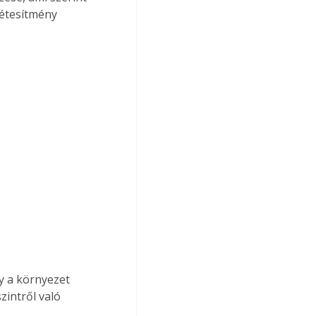
létesítmény 
y a környezet 
zintről való 