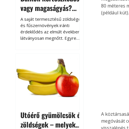
vagy magaságyás?
80 méteres m
(például kút)
Helytakarékos
A saját termesztésű zöldségek
kertészkedés
és fűszernövények iránti
érdeklődés az elmúlt években
látványosan megnőtt. Egyre
többen szeretnék tudni, honnan
származik az élelmiszer az
asztalukra, miközben a
kertészkedés sokak számára
kikapcsolódást és feltöltődést
is jelent.
Utóérő gyümölcsök és
A köztársasá
megóvását cél
zöldségek – melyek
visszalépés t