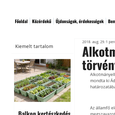
Főoldal
Közérdekű
Újdonságok, érdekességek
Bem
2018. aug. 29.
1 per
Alkotm
Kiemelt tartalom
törvén
Alkotmányell
mondta ki Ád
határozatába
Az államfő e
Balkon kertészkedés
megszavazott