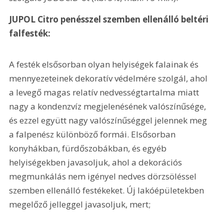
JUPOL Citro penésszel szemben ellenálló beltéri 
falfesték:
A festék elsősorban olyan helyiségek falainak és 
mennyezeteinek dekoratív védelmére szolgál, ahol 
a levegő magas relatív nedvességtartalma miatt 
nagy a kondenzvíz megjelenésének valószínűsége, 
és ezzel együtt nagy valószínűséggel jelennek meg 
a falpenész különböző formái. Elsősorban 
konyhákban, fürdőszobákban, és egyéb 
helyiségekben javasoljuk, ahol a dekorációs 
megmunkálás nem igényel nedves dörzsöléssel 
szemben ellenálló festékeket. Új lakóépületekben 
megelőző jelleggel javasoljuk, mert;