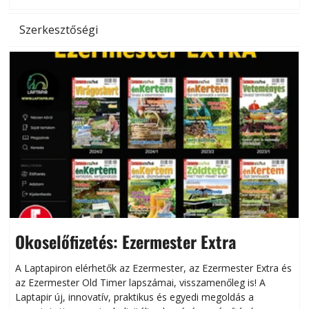
Szerkesztőségi
Okoselőfizetés: Ezermester Extra
A Laptapiron elérhetők az Ezermester, az Ezermester Extra és
az Ezermester Old Timer lapszámai, visszamenőleg is! A
Laptapir új, innovatív, praktikus és egyedi megoldás a
L