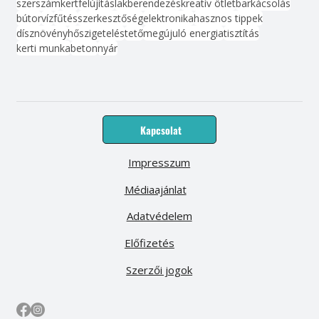
szerszám
kert
felújítás
lakberendezés
kreatív ötlet
barkácsolás
bútor
víz
fűtés
szerkesztőség
elektronika
hasznos tippek
dísznövény
hőszigetelés
tető
megújuló energia
tisztítás
kerti munka
beton
nyár
Kapcsolat
Impresszum
Médiaajánlat
Adatvédelem
Előfizetés
Szerzői jogok