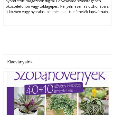
nyomtatott magazinok digitális olvasására számítógépen,
okostelefonon vagy táblagépen. Kényelmesen az otthonában,
útközben vagy nyaralás, pihenés alatt is elérhetők lapszámaink.
ú
Bárhol, bármikor, akár külföldön élve vagy dolgozva is
B
olvashatók az Ezermester lapszámai. A Laptapir kényelmes
megoldás, mert: – t
Kiadványaink