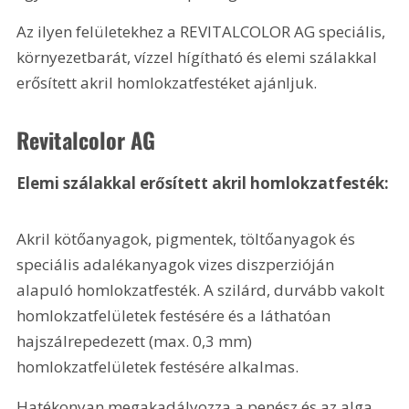
Az ilyen felületekhez a REVITALCOLOR AG speciális, 
környezetbarát, vízzel hígítható és elemi szálakkal 
erősített akril homlokzatfestéket ajánljuk.
Revitalcolor AG
Elemi szálakkal erősített akril homlokzatfesték:
Akril kötőanyagok, pigmentek, töltőanyagok és 
speciális adalékanyagok vizes diszperzióján 
alapuló homlokzatfesték. A szilárd, durvább vakolt 
homlokzatfelületek festésére és a láthatóan 
hajszálrepedezett (max. 0,3 mm) 
homlokzatfelületek festésére alkalmas.
Hatékonyan megakadályozza a penész és az alga 