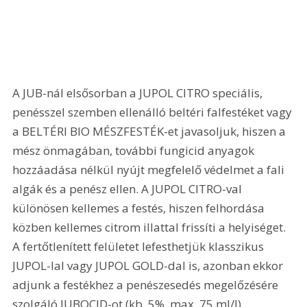
A JUB-nál elsősorban a JUPOL CITRO speciális, 
penésszel szemben ellenálló beltéri falfestéket vagy 
a BELTÉRI BIO MÉSZFESTÉK-et javasoljuk, hiszen a 
mész önmagában, további fungicid anyagok 
hozzáadása nélkül nyújt megfelelő védelmet a fali 
algák és a penész ellen. A JUPOL CITRO-val 
különösen kellemes a festés, hiszen felhordása 
közben kellemes citrom illattal frissíti a helyiséget. 
A fertőtlenített felületet lefesthetjük klasszikus 
JUPOL-lal vagy JUPOL GOLD-dal is, azonban ekkor 
adjunk a festékhez a penészesedés megelőzésére 
szolgáló JUBOCID-ot (kb. 5%, max. 75 ml/l).