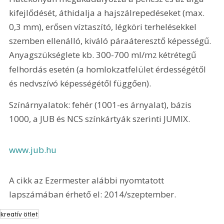
kifejlődését, áthidalja a hajszálrepedéseket (max. 
0,3 mm), erősen víztaszító, légköri terhelésekkel 
szemben ellenálló, kiváló páraáteresztő képességű. 
Anyagszükséglete kb. 300-700 ml/m
 kétrétegű 
2
felhordás esetén (a homlokzatfelület érdességétől 
és nedvszívó képességétől függően).
Színárnyalatok: fehér (1001-es árnyalat), bázis 
1000, a JUB és NCS színkártyák szerinti JUMIX.
www.jub.hu
A cikk az Ezermester alábbi nyomtatott 
lapszámában érhető el: 2014/szeptember.
kreatív ötlet