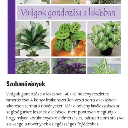
Szobanövények
Virágok gondozása a lakásban, 40+10 növény részletes
ismertetése! A könyv lexikonszerűen veszi sorra a lakásban
s
sikeresen tart­ha­tó növényeket. Már a növény kiválasztásakor
h
segítségünkre lesznek a leírások, mert pontosan megtudjuk,
k
hogy milyen körülményekre (hőmérséklet, páratartalom stb.) van
szüksége a növénynek az egészséges fejlődéshez.