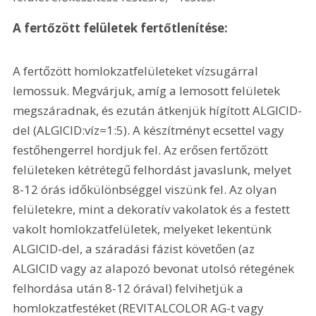
A fertőzött felületek fertőtlenítése:
A fertőzött homlokzatfelületeket vízsugárral 
lemossuk. Megvárjuk, amíg a lemosott felületek 
megszáradnak, és ezután átkenjük hígított ALGICID-
del (ALGICID:víz=1:5). A készítményt ecsettel vagy 
festőhengerrel hordjuk fel. Az erősen fertőzött 
felületeken kétrétegű felhordást javaslunk, melyet 
8-12 órás időkülönbséggel viszünk fel. Az olyan 
felületekre, mint a dekoratív vakolatok és a festett 
vakolt homlokzatfelületek, melyeket lekentünk 
ALGICID-del, a száradási fázist követően (az 
ALGICID vagy az alapozó bevonat utolsó rétegének 
felhordása után 8-12 órával) felvihetjük a 
homlokzatfestéket (REVITALCOLOR AG-t vagy 