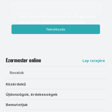
Igen, szeretnék feliratkozni, és elfogadom az 
adatkezelést. 
Adatvédelmi tájékoztató
Feliratkozás
Ezermester online
Lap tetejére
Rovatok
Közérdekű
Újdonságok, érdekességek
Bemutatjuk