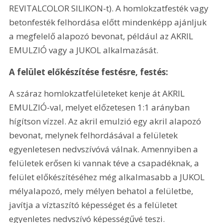
REVITALCOLOR SILIKON-t). A homlokzatfesték vagy 
betonfesték felhordása előtt mindenképp ajánljuk 
a megfelelő alapozó bevonat, például az AKRIL 
EMULZIÓ vagy a JUKOL alkalmazását.
A felület előkészítése festésre, festés:
A száraz homlokzatfelületeket kenje át AKRIL 
EMULZIÓ-val, melyet előzetesen 1:1 arányban 
hígítson vízzel. Az akril emulzió egy akril alapozó 
bevonat, melynek felhordásával a felületek 
egyenletesen nedvszívóvá válnak. Amennyiben a 
felületek erősen ki vannak téve a csapadéknak, a 
felület előkészítéséhez még alkalmasabb a JUKOL 
mélyalapozó, mely mélyen behatol a felületbe, 
javítja a víztaszító képességet és a felületet 
egyenletes nedvszívó képességűvé teszi.