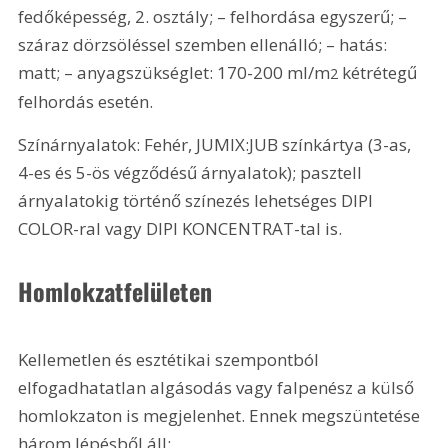
fedőképesség, 2. osztály; – felhordása egyszerű; – 
száraz dörzsöléssel szemben ellenálló; – hatás: 
matt; – anyagszükséglet: 170-200 ml/m
 kétrétegű 
2
felhordás esetén.
Színárnyalatok: Fehér, JUMIX:JUB színkártya (3-as, 
4-es és 5-ös végződésű árnyalatok); pasztell 
árnyalatokig történő színezés lehetséges DIPI 
COLOR-ral vagy DIPI KONCENTRAT-tal is.
Homlokzatfelületen
Kellemetlen és esztétikai szempontból 
elfogadhatatlan algá­sodás vagy falpenész a külső 
homlokzaton is megjelenhet. Ennek megszüntetése 
három lépésből áll: