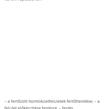
– a fertőzött homlokzatfelületek fertőtlenítése; – a 
felület előkészítése festésre; – festés.