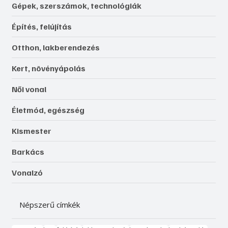
Gépek, szerszámok, technológiák
Építés, felújítás
Otthon, lakberendezés
Kert, növényápolás
Női vonal
Életmód, egészség
Kismester
Barkács
Vonalzó
Népszerű címkék