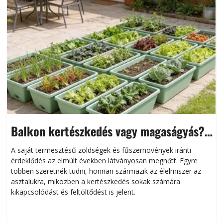
Balkon kertészkedés vagy magaságyás?
Helytakarékos kertészkedés
A saját termesztésű zöldségek és fűszernövények iránti
érdeklődés az elmúlt években látványosan megnőtt. Egyre
többen szeretnék tudni, honnan származik az élelmiszer az
l
asztalukra, miközben a kertészkedés sokak számára
kikapcsolódást és feltöltődést is jelent.
é
d