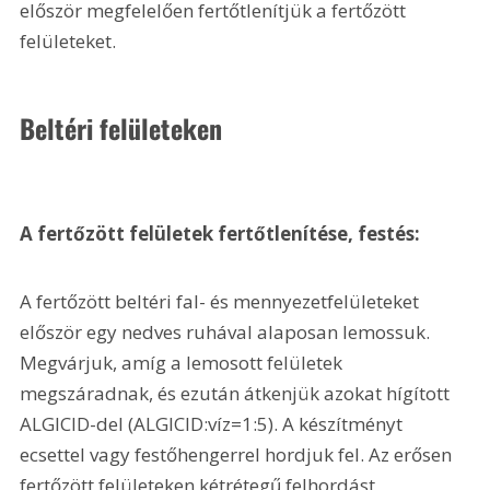
először megfelelően fertőtlenítjük a fertőzött 
felületeket.
Beltéri felületeken 
A fertőzött felületek fertőtlenítése, festés:
A fertőzött beltéri fal- és mennyezetfelületeket 
először egy nedves ruhával alaposan lemossuk. 
Megvárjuk, amíg a lemosott felületek 
megszáradnak, és ezután átkenjük azokat hígított 
ALGICID-del (ALGICID:víz=1:5). A készítményt 
ecsettel vagy festőhengerrel hordjuk fel. Az erősen 
fertőzött felületeken kétrétegű felhordást 