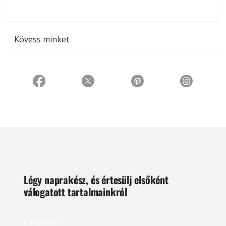
t
Kövess minket
Légy naprakész, és értesülj elsőként
válogatott tartalmainkról
E-mail cím
*