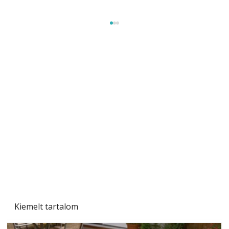
Tiszta homlokzat éveken át
Kiemelt tartalom