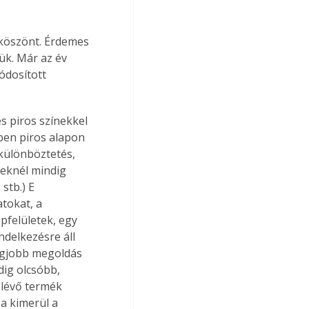
eköszönt. Érdemes 
ük. Már az év 
ódosított 
 piros színekkel 
ben piros alapon 
különböztetés, 
eknél mindig 
stb.) E 
tokat, a 
felületek, egy 
delkezésre áll 
legjobb megoldás 
ig olcsóbb, 
lévő termék 
a kimerül a 