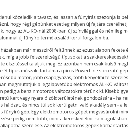
tlenül közeledik a tavasz, és lassan a fűnyírás szezonja is b
zni, hogy régi gépünket esetleg milyen új fajtára cserélhetj
tük, hogy az AL-KO-nál 2008-ban új színvilággal és némileg m
alommal új fűnyíró termékcsalád kerül forgalomba.
házakban már messziről feltűnnek az ezüst alapon fekete és
pek, míg a jobb felszereltségű típusokat a szakkereskedések
ete díszítéssel találjuk meg. Ez azonban nem csak külső meg
rét típus műszaki tartalma a piros PowerLine sorozatú gép
rősebb motor, jobb csapágyazás, több kényelmi felszerelés 
an megmutatjuk a legalapvetőbb elektromos AL-KO változa
 pedig a benzinmotoros változatokra térünk ki. Kisebb gyep
retű kert vagy nyaraló zöldterületének gondozására - ha ren
s hálózat, és nincs túl sok kerülgetni való akadály sem - a 
s fűnyíró gép. Egy elektromotoros gépet megvásárolni mind
ezése pedig nem több, mint a kereskedelmi csomagolásban 
állapotba szerelése. Az elektromotoros gépek karbantartás