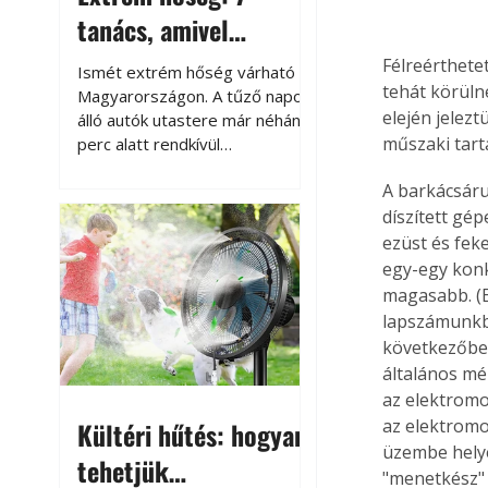
tanács, amivel
megóvhatjuk
Félreérthete
Ismét extrém hőség várható
tehát körülné
autónkat a nyári
Magyarországon. A tűző napon
elején jelez
álló autók utastere már néhány
károktól
műszaki tart
perc alatt rendkívül
felmelegszik, és rövid időn belül
A barkácsáru
akár a 60-70 °C-ot is
megközelítheti. Ez nemcsak a
díszített gé
beszállást teszi kellemetlenné,
ezüst és fek
hanem az autó állapotára és a
egy-egy konk
benne hagyott tárgyakra is
magasabb. (E
káros hatással lehet. Néhány
lapszámunkb
egyszerű óvintézkedéssel
következőben
azonban jelentősen
általános mé
csökkenthetjük a hőség káros
az elektromo
hatásait.
az elektromo
Kültéri hűtés: hogyan
üzembe hely
tehetjük
"menetkész" 