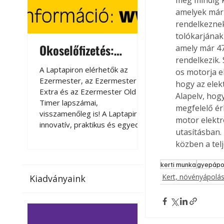
még mindig k
amelyek már 
rendelkeznek,
tolókarjának
Okoselőfizetés:
Okoselőfizetés
amely már 47
rendelkezik. 
Ezermester Extra
A Laptapiron elérhetők az
A Laptapiron elérhető
os motorja e
Ezermester, az Ezermester
Ezermester, az Ezer
hogy az elek
Extra és az Ezermester Old
Extra és az Ezermest
Alapelv, hogy
Timer lapszámai,
Timer lapszámai,
megfelelő ér
visszamenőleg is! A Laptapir új,
visszamenőleg is! A La
motor elektr
innovatív, praktikus és egyedi
innovatív, praktikus 
utasításban.
megoldás a nyomtatott
megoldás a nyomtato
közben a telj
magazinok digitális olvasására
magazinok digitális o
számítógépen, okostelefonon
számítógépen, okost
kerti munka
gyepápo
vagy táblagépen. Kényelmesen
vagy táblagépen. Ké
Kert, növényápolá
Kiadványaink
az otthonában, útközben vagy
az otthonában, útköz
nyaralás, pihenés alatt is
nyaralás, pihenés alat
elérhetők lapszámaink. Bárhol,
elérhetők lapszámaink
bármikor, akár külföldön élve
bármikor, akár külföld
vagy dolgozva is olvashatók az
vagy dolgozva is olv