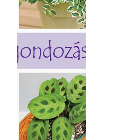
Utóérő gyümölcsö
érnek tovább lesz