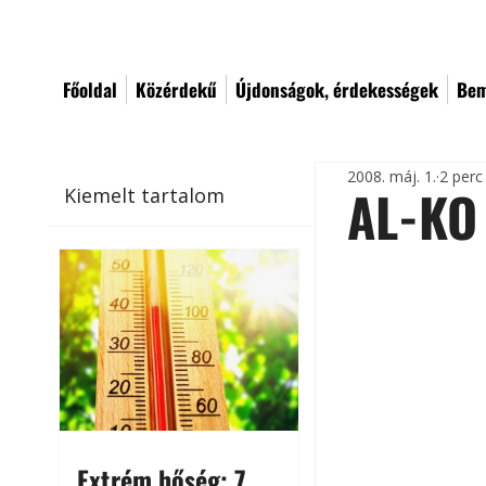
Főoldal
Közérdekű
Újdonságok, érdekességek
Bem
2008. máj. 1.
2 perc
AL-KO 
Kiemelt tartalom
Extrém hőség: 7