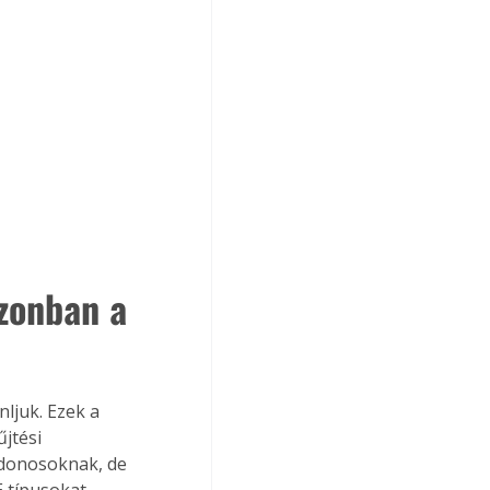
zonban a 
nljuk. Ezek a 
jtési 
jdonosoknak, de 