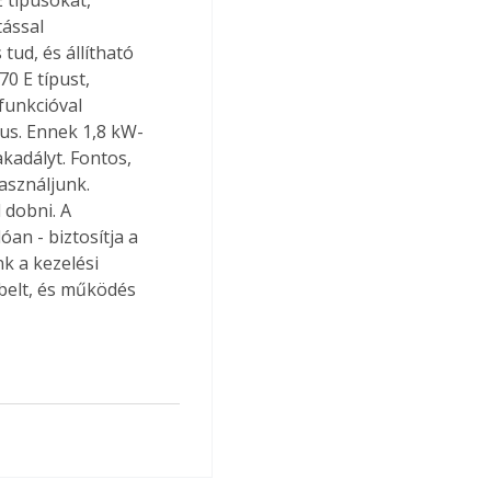
 típusokat, 
ással 
tud, és állítható 
0 E típust, 
funkcióval 
pus. Ennek 1,8 kW-
kadályt. Fontos, 
sználjunk. 
 dobni. A 
n - biztosítja a 
k a kezelési 
belt, és működés 