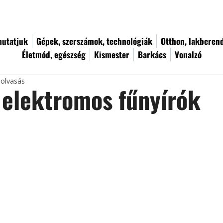
utatjuk
Gépek, szerszámok, technológiák
Otthon, lakberen
Életmód, egészség
Kismester
Barkács
Vonalzó
 olvasás
elektromos fűnyírók