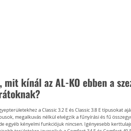
, mit kínál az AL-KO ebben a sze
rátoknak? 
yepterületekhez a Classic 3.2 E és Classic 3.8 E típusokat ajá
pusok, megalkuvás nélkül elvégzik a fűnyírási és fű összegyű
 de egyéb kényelmi funkciójuk nincsen. Igényesebb kerttula