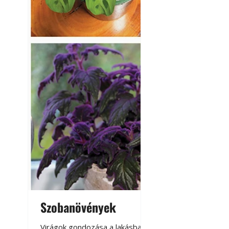
Betonjárda készít
készül tartós bet
Szobanövények
Virágoskert: k
teraszon, laká
Virágok gondozása a lakásban,