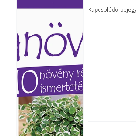
Ezermester lapszámai. A
Ezermester lapszámai
Kapcsolódó bejeg
Laptapir kényelmes megoldás,
Laptapir kényelmes 
mert: – t
mert: – t