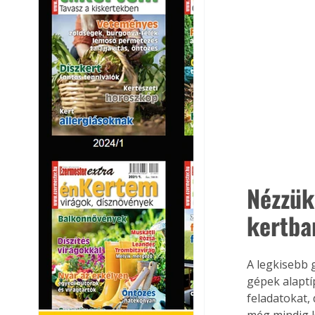
Nézzük
kertba
A legkisebb g
gépek alaptí
feladatokat,