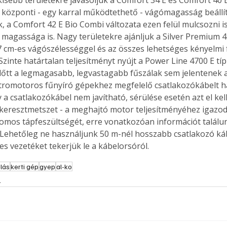
isebb területekre javasoljuk a Comfort 34 E és Comfort 40 E
központi - egy karral működtethető - vágómagasság beállít
 a Comfort 42 E Bio Combi változata ezen felül mulcsozni is 
 magassága is. Nagy területekre ajánljuk a Silver Premium 47
Együtt jobban megéri!
 cm-es vágószélességgel és az összes lehetséges kényelmi 
Szinte határtalan teljesítményt nyújt a Power Line 4700 E tí
Bővebb információ itt!
k az
Együtt jobban megéri! A
lőtt a legmagasabb, legvastagabb fűszálak sem jelentenek a
mester
könyvek tetszőleges
tromotoros fűnyíró gépekhez megfelelő csatlakozókábelt ha
er Old
párosítással kedvezményes
 a csatlakozókábel nem javítható, sérülése esetén azt el kell
áron, 0 Ft postaköltséggel
keresztmetszet - a meghajtó motor teljesítményéhez igazodóa
ptapir új,
megrendelhetők!
omos tápfeszültségét, erre vonatkozóan információt találun
és egyedi
 Lehetőleg ne használjunk 50 m-nél hosszabb csatlakozó ká
tt
es vezetéket tekerjük le a kábelorsóról.
lvasására
elefonon
lás
kerti gép
gyep
al-ko
nyelmesen
s
ben vagy
t is
. Bárhol,
ön élve
ashatók az