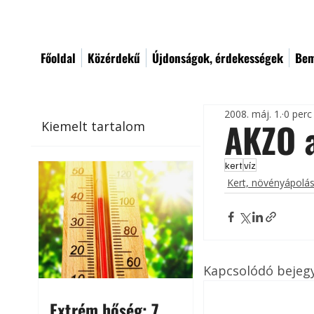
Főoldal
Közérdekű
Újdonságok, érdekességek
Bem
2008. máj. 1.
0 perc
AKZO a
Kiemelt tartalom
kert
víz
Kert, növényápolá
Kapcsolódó bejeg
Extrém hőség: 7