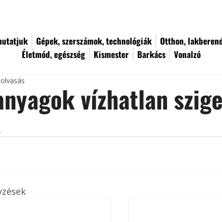
utatjuk
Gépek, szerszámok, technológiák
Otthon, lakberen
Életmód, egészség
Kismester
Barkács
Vonalzó
 olvasás
nyagok vízhatlan szige
s
yzések