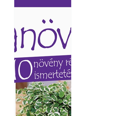
Ezermester lapszámai. A
Ezermester lapszámai
Laptapir kényelmes megoldás,
Laptapir kényelmes 
mert: – t
mert: – t