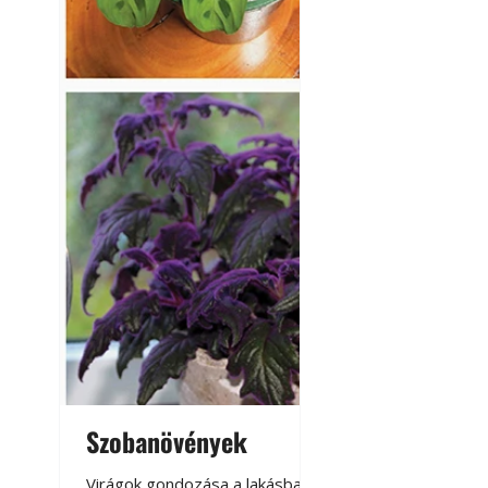
Szobanövények
Virágoskert: k
teraszon, laká
Virágok gondozása a lakásban,