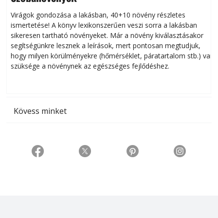
Virágok gondozása a lakásban, 40+10 növény részletes
ismertetése! A könyv lexikonszerűen veszi sorra a lakásban
s
sikeresen tart­ha­tó növényeket. Már a növény kiválasztásakor
h
segítségünkre lesznek a leírások, mert pontosan megtudjuk,
k
hogy milyen körülményekre (hőmérséklet, páratartalom stb.) van
szüksége a növénynek az egészséges fejlődéshez.
t
Kövess minket