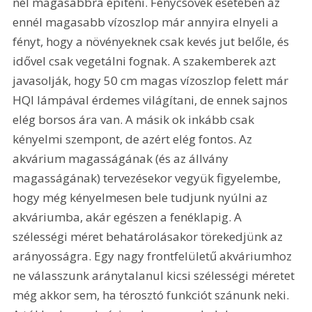
nél magasabbra építeni. Fénycsövek esetében az 
ennél magasabb vízoszlop már annyira elnyeli a 
fényt, hogy a növényeknek csak kevés jut belőle, és 
idővel csak vegetálni fognak. A szakemberek azt 
javasolják, hogy 50 cm magas vízoszlop felett már 
HQI lámpával érdemes világítani, de ennek sajnos 
elég borsos ára van. A másik ok inkább csak 
kényelmi szempont, de azért elég fontos. Az 
akvárium magasságának (és az állvány 
magasságának) tervezésekor vegyük figyelembe, 
hogy még kényelmesen bele tudjunk nyúlni az 
akváriumba, akár egészen a fenéklapig. A 
szélességi méret behatárolásakor törekedjünk az 
arányosságra. Egy nagy frontfelületű akváriumhoz 
ne válasszunk aránytalanul kicsi szélességi méretet 
még akkor sem, ha térosztó funkciót szánunk neki. 