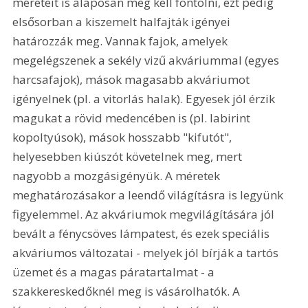
méreteit is alaposan meg kell fontolni, ezt pedig 
elsősorban a kiszemelt halfajták igényei 
határozzák meg. Vannak fajok, amelyek 
megelégszenek a sekély vizű akváriummal (egyes 
harcsafajok), mások magasabb akváriumot 
igényelnek (pl. a vitorlás halak). Egyesek jól érzik 
magukat a rövid medencében is (pl. labirint 
kopoltyúsok), mások hosszabb "kifutót", 
helyesebben kiúszót követelnek meg, mert 
nagyobb a mozgásigényük. A méretek 
meghatározásakor a leendő világításra is legyünk 
figyelemmel. Az akváriumok megvilágítására jól 
bevált a fénycsöves lámpatest, és ezek speciális 
akváriumos változatai - melyek jól bírják a tartós 
üzemet és a magas páratartalmat - a 
szakkereskedőknél meg is vásárolhatók. A 