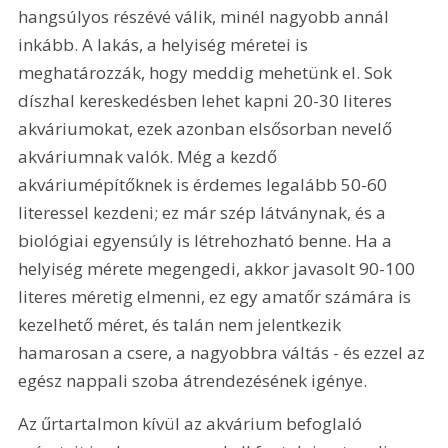
hangsúlyos részévé válik, minél nagyobb annál 
inkább. A lakás, a helyiség méretei is 
meghatározzák, hogy meddig mehetünk el. Sok 
díszhal kereskedésben lehet kapni 20-30 literes 
akváriumokat, ezek azonban elsősorban nevelő 
akváriumnak valók. Még a kezdő 
akváriumépítőknek is érdemes legalább 50-60 
literessel kezdeni; ez már szép látványnak, és a 
biológiai egyensúly is létrehozható benne. Ha a 
helyiség mérete megengedi, akkor javasolt 90-100 
literes méretig elmenni, ez egy amatőr számára is 
kezelhető méret, és talán nem jelentkezik 
hamarosan a csere, a nagyobbra váltás - és ezzel az 
egész nappali szoba átrendezésének igénye. 
Az űrtartalmon kívül az akvárium befoglaló 