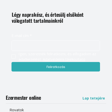
Légy naprakész, és értesülj elsőként
válogatott tartalmainkról
E-mail cím
*
Igen, szeretnék feliratkozni, és elfogadom az 
adatkezelést. 
Adatvédelmi tájékoztató
Feliratkozás
Ezermester online
Lap tetejére
Rovatok