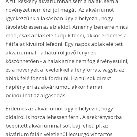
A túl keskeny akváriumban sem a halak, sem a 
növényzet nem érzi jól magát. Az akváriumot 
igyekezzünk a lakásban úgy elhelyezni, hogy 
távolabb essen az ablaktól. Amennyiben erre nincs 
mód, csak ablak elé tudjuk tenni, akkor érdemes a 
hátfalat kívülről lefedni. Egy napos ablak elé tett 
akváriumnál - a hátulról jövő fénynek 
köszönhetően - a halak színe nem fog érvényesülni, 
és a növények a leveleikkel a fényforrás, vagyis az 
ablak felé fognak fordulni. Ha túl sok direkt 
napfény éri az akváriumot, akkor hamar 
beindulhat az algásodás. 
Érdemes az akváriumot úgy elhelyezni, hogy 
oldalról is hozzá lehessen férni. A szekrénysorba 
beépített akváriummal sok baj lehet, pl. az 
akvárium falán véletlenül lecsurgó víz tartós 