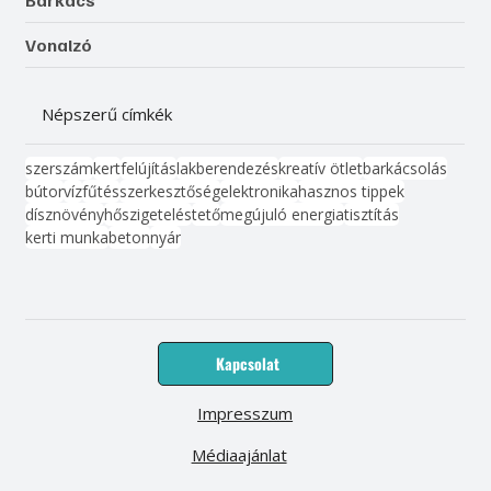
Vonalzó
Népszerű címkék
szerszám
kert
felújítás
lakberendezés
kreatív ötlet
barkácsolás
bútor
víz
fűtés
szerkesztőség
elektronika
hasznos tippek
dísznövény
hőszigetelés
tető
megújuló energia
tisztítás
kerti munka
beton
nyár
Kapcsolat
Impresszum
Médiaajánlat