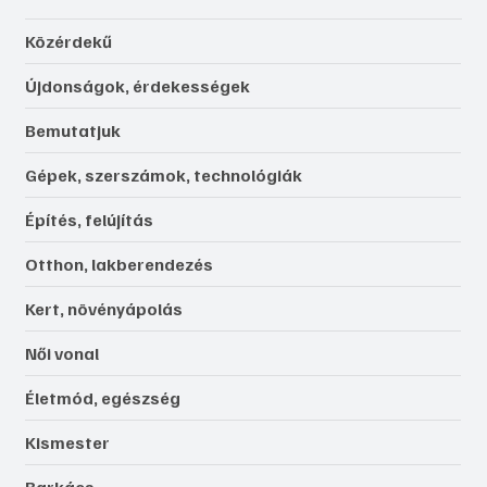
Közérdekű
Újdonságok, érdekességek
Bemutatjuk
Gépek, szerszámok, technológiák
Építés, felújítás
Otthon, lakberendezés
Kert, növényápolás
Női vonal
Életmód, egészség
Kismester
Barkács