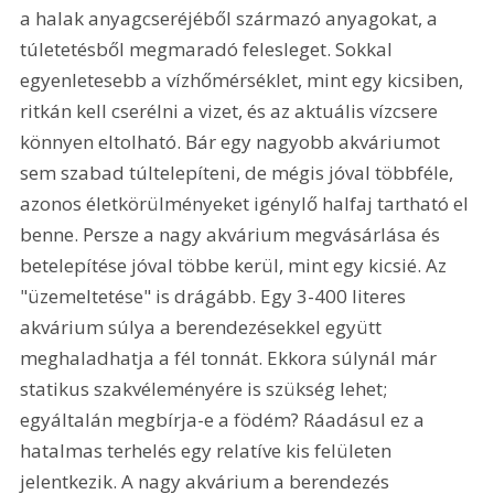
a halak anyagcseréjéből származó anyagokat, a 
túletetésből megmaradó felesleget. Sokkal 
egyenletesebb a vízhőmérséklet, mint egy kicsiben, 
ritkán kell cserélni a vizet, és az aktuális vízcsere 
könnyen eltolható. Bár egy nagyobb akváriumot 
sem szabad túltelepíteni, de mégis jóval többféle, 
azonos életkörülményeket igénylő halfaj tartható el 
benne. Persze a nagy akvárium megvásárlása és 
betelepítése jóval többe kerül, mint egy kicsié. Az 
"üzemeltetése" is drágább. Egy 3-400 literes 
akvárium súlya a berendezésekkel együtt 
meghaladhatja a fél tonnát. Ekkora súlynál már 
statikus szakvéleményére is szükség lehet; 
egyáltalán megbírja-e a födém? Ráadásul ez a 
hatalmas terhelés egy relatíve kis felületen 
jelentkezik. A nagy akvárium a berendezés 