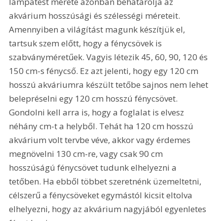
lámpatest mérete azonban behatárolja az 
akvárium hosszúsági és szélességi méreteit. 
Amennyiben a világítást magunk készítjük el, 
tartsuk szem előtt, hogy a fénycsövek is 
szabványméretűek. Vagyis létezik 45, 60, 90, 120 és 
150 cm-s fénycső. Ez azt jelenti, hogy egy 120 cm 
hosszú akváriumra készült tetőbe sajnos nem lehet 
belepréselni egy 120 cm hosszú fénycsövet. 
Gondolni kell arra is, hogy a foglalat is elvesz 
néhány cm-t a helyből. Tehát ha 120 cm hosszú 
akvárium volt tervbe véve, akkor vagy érdemes 
megnövelni 130 cm-re, vagy csak 90 cm 
hosszúságú fénycsövet tudunk elhelyezni a 
tetőben. Ha ebből többet szeretnénk üzemeltetni, 
célszerű a fénycsöveket egymástól kicsit eltolva 
elhelyezni, hogy az akvárium nagyjából egyenletes 