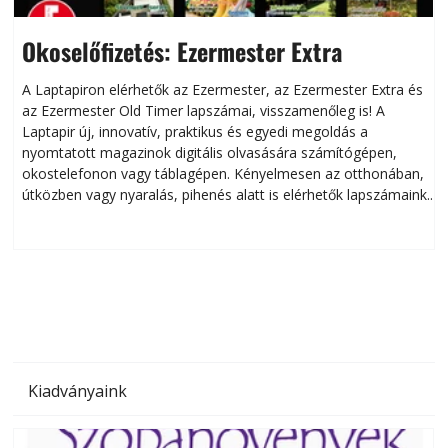
Okoselőfizetés: Ezermester Extra
A Laptapiron elérhetők az Ezermester, az Ezermester Extra és
az Ezermester Old Timer lapszámai, visszamenőleg is! A
Laptapir új, innovatív, praktikus és egyedi megoldás a
L
nyomtatott magazinok digitális olvasására számítógépen,
okostelefonon vagy táblagépen. Kényelmesen az otthonában,
útközben vagy nyaralás, pihenés alatt is elérhetők lapszámaink.
ú
Bárhol, bármikor, akár külföldön élve vagy dolgozva is
B
olvashatók az Ezermester lapszámai. A Laptapir kényelmes
megoldás, mert: – t
Kiadványaink