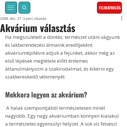
FELIRATKOZÁS
2008. dec. 27.
3 perc olvasás
Akvárium választás
Ha megszületett a döntés; természet utáni vágyunk 
és lakberendezési álmaink eredőjeként 
akváriumépítésre adjuk a fejünket, akkor még az 
első lépések megtétele előtt érdemes 
áttanulmányozni a szakirodalmat, és kikérni egy 
szakkereskedő véleményét.
Mekkora legyen az akvárium?
 A halak szempontjából természetesen minél 
nagyobb. Egy nagy akváriumban könnyen kialakul 
a természetes egyensúlyi helyzet. A sok víz felveszi 