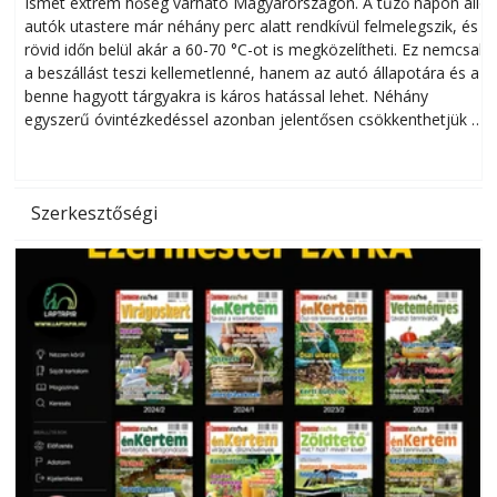
megóvhatjuk autónkat a nyári károktól
Ismét extrém hőség várható Magyarországon. A tűző napon álló
autók utastere már néhány perc alatt rendkívül felmelegszik, és
rövid időn belül akár a 60-70 °C-ot is megközelítheti. Ez nemcsak
n
a beszállást teszi kellemetlenné, hanem az autó állapotára és a
benne hagyott tárgyakra is káros hatással lehet. Néhány
egyszerű óvintézkedéssel azonban jelentősen csökkenthetjük a
hőség káros hatásait.
l
Szerkesztőségi