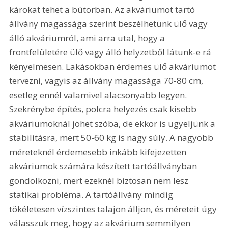
károkat tehet a bútorban. Az akváriumot tartó 
állvány magassága szerint beszélhetünk ülő vagy 
álló akváriumról, ami arra utal, hogy a 
frontfelületére ülő vagy álló helyzetből látunk-e rá 
kényelmesen. Lakásokban érdemes ülő akváriumot 
tervezni, vagyis az állvány magassága 70-80 cm, 
esetleg ennél valamivel alacsonyabb legyen. 
Szekrénybe építés, polcra helyezés csak kisebb 
akváriumoknál jöhet szóba, de ekkor is ügyeljünk a 
stabilitásra, mert 50-60 kg is nagy súly. A nagyobb 
méreteknél érdemesebb inkább kifejezetten 
akváriumok számára készített tartóállványban 
gondolkozni, mert ezeknél biztosan nem lesz 
statikai probléma. A tartóállvány mindig 
tökéletesen vízszintes talajon álljon, és méreteit úgy 
válasszuk meg, hogy az akvárium semmilyen 