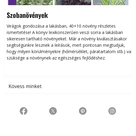
Szobanövények
Virágok gondozása a lakásban, 40+10 növény részletes
ismertetése! A könyv lexikonszerűen veszi sorra a lakásban
s
sikeresen tart­ha­tó növényeket. Már a növény kiválasztásakor
h
segítségünkre lesznek a leírások, mert pontosan megtudjuk,
k
hogy milyen körülményekre (hőmérséklet, páratartalom stb.) van
szüksége a növénynek az egészséges fejlődéshez.
t
Kövess minket