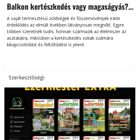
Balkon kertészkedés vagy magaságyás?
Helytakarékos kertészkedés
A saját termesztésű zöldségek és fűszernövények iránti
érdeklődés az elmúlt években látványosan megnőtt. Egyre
többen szeretnék tudni, honnan származik az élelmiszer az
l
asztalukra, miközben a kertészkedés sokak számára
kikapcsolódást és feltöltődést is jelent.
é
d
Szerkesztőségi