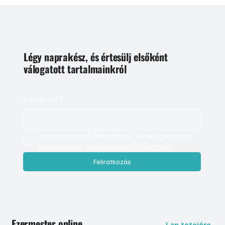
Légy naprakész, és értesülj elsőként
válogatott tartalmainkról
E-mail cím
*
Igen, szeretnék feliratkozni, és elfogadom az 
adatkezelést. 
Adatvédelmi tájékoztató
Feliratkozás
Ezermester online
Lap tetejére