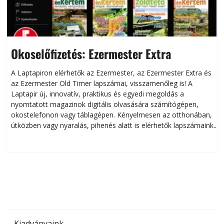
Okoselőfizetés: Ezermester Extra
A Laptapiron elérhetők az Ezermester, az Ezermester Extra és
az Ezermester Old Timer lapszámai, visszamenőleg is! A
Laptapir új, innovatív, praktikus és egyedi megoldás a
L
nyomtatott magazinok digitális olvasására számítógépen,
okostelefonon vagy táblagépen. Kényelmesen az otthonában,
útközben vagy nyaralás, pihenés alatt is elérhetők lapszámaink.
ú
Bárhol, bármikor, akár külföldön élve vagy dolgozva is
B
olvashatók az Ezermester lapszámai. A Laptapir kényelmes
megoldás, mert: – t
Kiadványaink