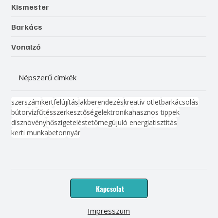
Kismester
Barkács
Vonalzó
Népszerű címkék
szerszám
kert
felújítás
lakberendezés
kreatív ötlet
barkácsolás
bútor
víz
fűtés
szerkesztőség
elektronika
hasznos tippek
dísznövény
hőszigetelés
tető
megújuló energia
tisztítás
kerti munka
beton
nyár
Kapcsolat
Impresszum