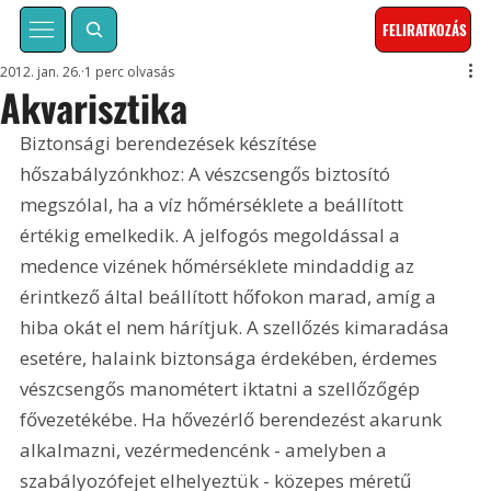
FELIRATKOZÁS
2012. jan. 26.
1 perc olvasás
Akvarisztika
Biztonsági berendezések készítése 
hőszabályzónkhoz: A vészcsengős biztosító 
megszólal, ha a víz hőmérséklete a beállított 
értékig emelkedik. A jelfogós megoldással a 
medence vizének hőmérséklete mindaddig az 
érintkező által beállított hőfokon marad, amíg a 
hiba okát el nem hárítjuk. A szellőzés kimaradása 
esetére, halaink biztonsága érdekében, érdemes 
vészcsengős manométert iktatni a szellőzőgép 
fővezetékébe. Ha hővezérlő berendezést akarunk 
alkalmazni, vezérmedencénk - amelyben a 
szabályozófejet elhelyeztük - közepes méretű 