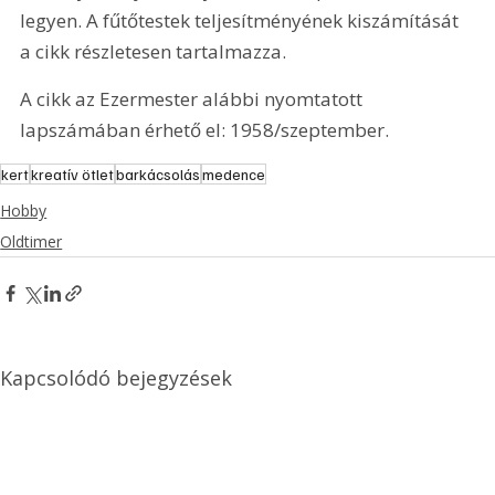
legyen. A fűtőtestek teljesítményének kiszámítását 
a cikk részletesen tartalmazza. 
A cikk az Ezermester alábbi nyomtatott 
lapszámában érhető el: 1958/szeptember.
kert
kreatív ötlet
barkácsolás
medence
Hobby
Oldtimer
Kapcsolódó bejegyzések