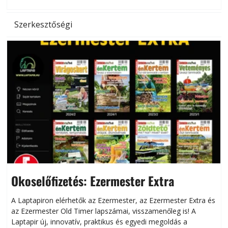
l
Szerkesztőségi
Okoselőfizetés: Ezermester Extra
A Laptapiron elérhetők az Ezermester, az Ezermester Extra és
az Ezermester Old Timer lapszámai, visszamenőleg is! A
Laptapir új, innovatív, praktikus és egyedi megoldás a
L