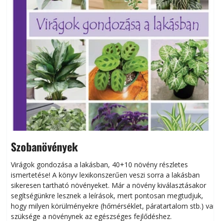
Szobanövények
Virágok gondozása a lakásban, 40+10 növény részletes
ismertetése! A könyv lexikonszerűen veszi sorra a lakásban
s
sikeresen tart­ha­tó növényeket. Már a növény kiválasztásakor
h
segítségünkre lesznek a leírások, mert pontosan megtudjuk,
k
hogy milyen körülményekre (hőmérséklet, páratartalom stb.) van
szüksége a növénynek az egészséges fejlődéshez.