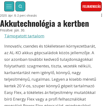
FELIRATKOZÁS
2020. ápr. 8.
2 perc olvasás
Akkutechnológia a kertben
Frissítve:
jún. 30.
Támogatott tartalom
Innovatív, csendes és tökéletesen környezetbarát, 
az AL-KO akkus gépcsaládok közös jellemzője. A 
sor azonban további kedvező tulajdonságokkal 
folytatható: szagmentes, tiszta, vezeték nélküli, 
karbantartást nem igénylő, könnyű, nagy 
teljesítményű, rugalmas. Legyen a kisebb méretű 
kertek 20 V-os, szuper könnyű gépeit tartalmazó 
Easy Flex, a tökéletes ár/teljesítmény mutatókkal 
bíró Energy Flex vagy a profi felhasználókat 
megcélzó Power Flex gépcsalád, mindegyikkel 