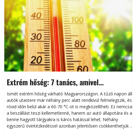
Extrém hőség: 7 tanács, amivel
megóvhatjuk autónkat a nyári károktól
Ismét extrém hőség várható Magyarországon. A tűző napon álló
autók utastere már néhány perc alatt rendkívül felmelegszik, és
rövid időn belül akár a 60-70 °C-ot is megközelítheti. Ez nemcsak
n
a beszállást teszi kellemetlenné, hanem az autó állapotára és a
benne hagyott tárgyakra is káros hatással lehet. Néhány
egyszerű óvintézkedéssel azonban jelentősen csökkenthetjük a
hőség káros hatásait.