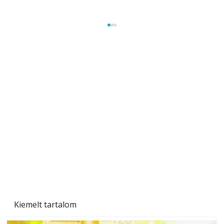
Tiszta homlokzat éveken át
Kiemelt tartalom