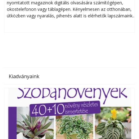
nyomtatott magazinok digitális olvasására számítógépen,
okostelefonon vagy táblagépen. Kényelmesen az otthonában,
útközben vagy nyaralás, pihenés alatt is elérhetők lapszámaink.
ú
Bárhol, bármikor, akár külföldön élve vagy dolgozva is
B
olvashatók az Ezermester lapszámai. A Laptapir kényelmes
megoldás, mert: – t
Kiadványaink