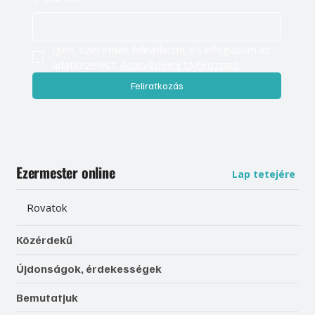
Igen, szeretnék feliratkozni, és elfogadom az 
adatkezelést. 
Adatvédelmi tájékoztató
Feliratkozás
Ezermester online
Lap tetejére
Rovatok
Közérdekű
Újdonságok, érdekességek
Bemutatjuk