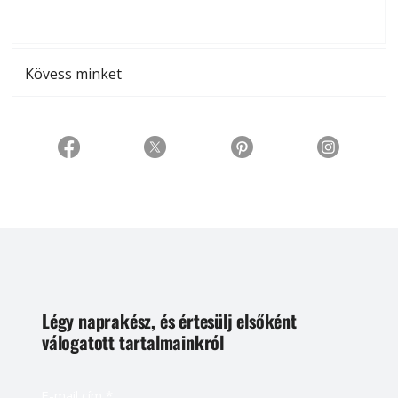
t
Kövess minket
Légy naprakész, és értesülj elsőként
válogatott tartalmainkról
E-mail cím
*