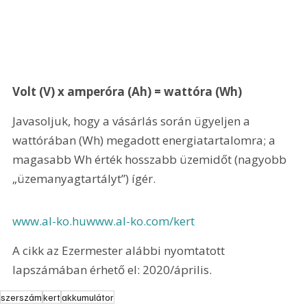
Volt (V) x amperóra (Ah) = wattóra (Wh)
Javasoljuk, hogy a vásárlás során ügyeljen a 
wattórában (Wh) megadott energiatartalomra; a 
magasabb Wh érték hosszabb üzemidőt (nagyobb 
„üzemanyagtartályt”) ígér. 
www.al-ko.hu
www.al-ko.com/kert
A cikk az Ezermester alábbi nyomtatott 
lapszámában érhető el: 2020/április.
szerszám
kert
akkumulátor