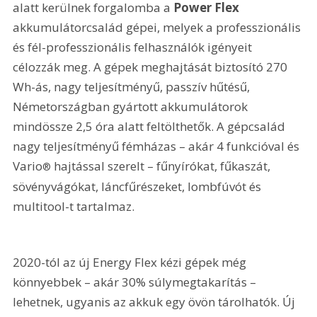
alatt kerülnek forgalomba a 
Power Flex
akkumulátorcsalád gépei, melyek a professzionális 
és fél-professzionális felhasználók igényeit 
célozzák meg. A gépek meghajtását biztosító 270 
Wh-ás, nagy teljesítményű, passzív hűtésű, 
Németországban gyártott akkumulátorok 
mindössze 2,5 óra alatt feltölthetők. A gépcsalád 
nagy teljesítményű fémházas – akár 4 funkcióval és 
Vario
 hajtással szerelt – fűnyírókat, fűkaszát, 
®
sövényvágókat, láncfűrészeket, lombfúvót és 
multitool-t tartalmaz.
2020-tól az új Energy Flex kézi gépek még 
könnyebbek – akár 30% súlymegtakarítás – 
lehetnek, ugyanis az akkuk egy övön tárolhatók. Új 