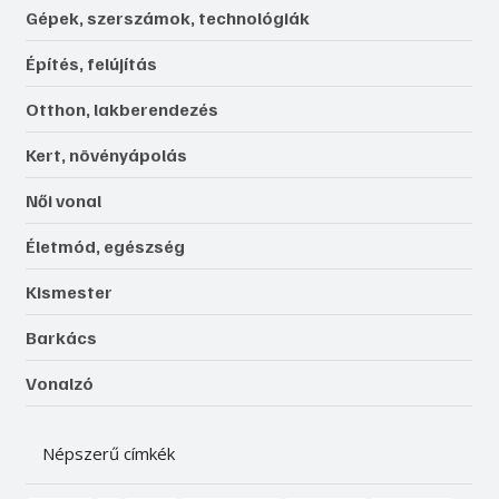
Gépek, szerszámok, technológiák
Építés, felújítás
Otthon, lakberendezés
Kert, növényápolás
Női vonal
Életmód, egészség
Kismester
Barkács
Vonalzó
Népszerű címkék