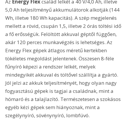
Az 
Energy Flex
 család lelkét a 40 V/4,0 Ah, illetve 
5,0 Ah teljesítményű akkumulátorok alkotják (144 
Wh, illetve 180 Wh kapacitás). A szép megjelenés 
mellett a rövid, csupán 1,5, illetve 2 órás töltési idő 
a fő erősségük. Felöltött akkuval géptől függően, 
akár 120 perces munkavégzés is lehetséges. Az 
Energy Flex gépek átlagos méretű kertekben 
tökéletes megoldást jelentenek. Összesen 8-féle 
fűnyíró képezi a rendszer lelkét, melyek 
mindegyikét akkuval és töltővel szállítja a gyártó. 
Jól jelzi az akkuk teljesítményét, hogy olyan nagy 
fogyasztású gépek is tagjai a családnak, mint a 
hómaró és a talajlazító. Természetesen a szokásos 
egyéb kézi gépek sem hiányoznak, mint a 
szegélynyíró, sövénynyíró, lombfúvó.