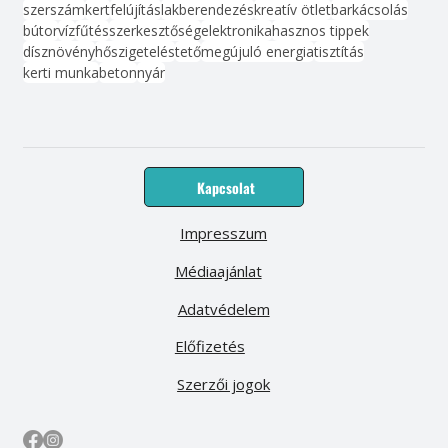
szerszám
kert
felújítás
lakberendezés
kreatív ötlet
barkácsolás
bútor
víz
fűtés
szerkesztőség
elektronika
hasznos tippek
dísznövény
hőszigetelés
tető
megújuló energia
tisztítás
kerti munka
beton
nyár
Kapcsolat
Impresszum
Médiaajánlat
Adatvédelem
Előfizetés
Szerzői jogok