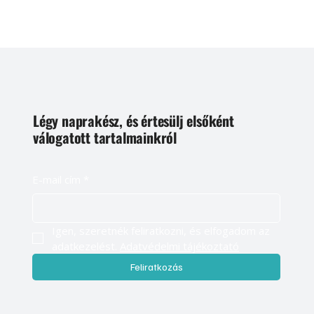
Légy naprakész, és értesülj elsőként
válogatott tartalmainkról
E-mail cím
*
Igen, szeretnék feliratkozni, és elfogadom az 
adatkezelést. 
Adatvédelmi tájékoztató
Feliratkozás