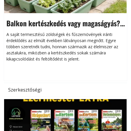
Balkon kertészkedés vagy magaságyás?
Helytakarékos kertészkedés
A saját termesztésű zöldségek és fűszernövények iránti
érdeklődés az elmúlt években látványosan megnőtt. Egyre
többen szeretnék tudni, honnan származik az élelmiszer az
l
asztalukra, miközben a kertészkedés sokak számára
kikapcsolódást és feltöltődést is jelent.
é
d
Szerkesztőségi