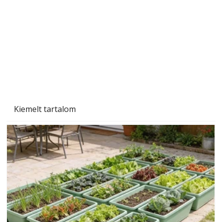
Tiszta homlokzat éveken át
Kiemelt tartalom