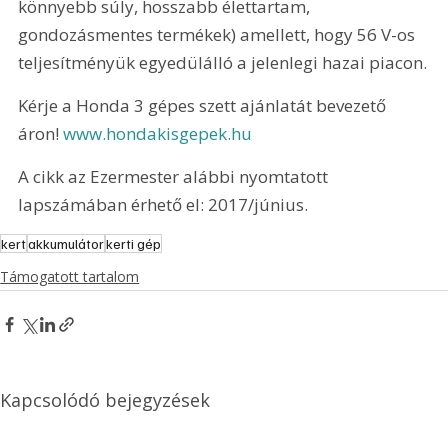
könnyebb súly, hosszabb élettartam, 
gondozásmentes termékek) amellett, hogy 56 V-os 
teljesítményük egyedülálló a jelenlegi hazai piacon.
Kérje a Honda 3 gépes szett ajánlatát bevezető 
áron! 
www.hondakisgepek.hu 
A cikk az Ezermester alábbi nyomtatott 
lapszámában érhető el: 2017/június.
kert
akkumulátor
kerti gép
Támogatott tartalom
Kapcsolódó bejegyzések