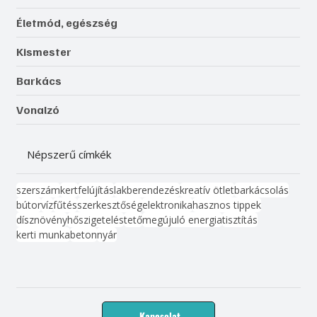
Életmód, egészség
Kismester
Barkács
Vonalzó
Népszerű címkék
szerszám
kert
felújítás
lakberendezés
kreatív ötlet
barkácsolás
bútor
víz
fűtés
szerkesztőség
elektronika
hasznos tippek
dísznövény
hőszigetelés
tető
megújuló energia
tisztítás
kerti munka
beton
nyár
Kapcsolat