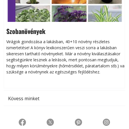
Szobanövények
Virágok gondozása a lakásban, 40+10 növény részletes
ismertetése! A könyv lexikonszerűen veszi sorra a lakásban
s
sikeresen tart­ha­tó növényeket. Már a növény kiválasztásakor
h
segítségünkre lesznek a leírások, mert pontosan megtudjuk,
k
hogy milyen körülményekre (hőmérséklet, páratartalom stb.) van
szüksége a növénynek az egészséges fejlődéshez.
t
Kövess minket