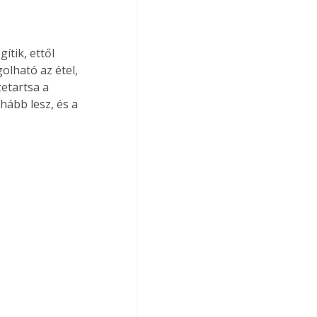
ítik, ettől 
lható az étel, 
etartsa a 
ább lesz, és a 