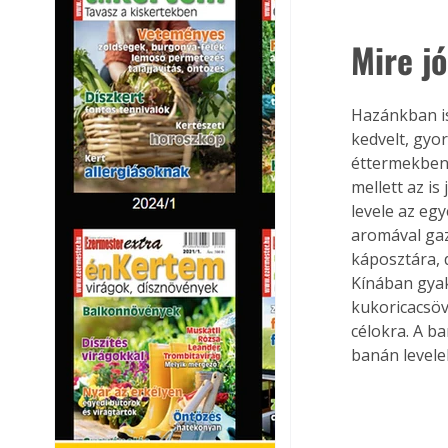
Mire j
Hazánkban is
kedvelt, gyo
éttermekben s
mellett az i
levele az egy
aromával gazd
káposztára, 
Kínában gyak
kukoricacsöv
célokra. A ba
banán levelek