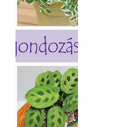
Utóérő gyümölcsö