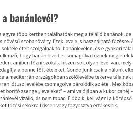
ó a banánlevél?
 egyre több kertben találhatóak meg a télálló banánok, de 
rs növésű szobanövény. Ezek levele is használható főzésre. Á
okféle ételt szolgálnak föl banánlevélen, és e gyakori tálal
s jellemző, hogy banán levélbe csomagolva főznek meg étele
etlen, amiben főzni szokás, hiszen sok olyan levél van, mely
agítja a benne főtt ételeket. Gondoljunk csak a nálunk elter
de a mediterrán országokban szőlőlevélbe tekerve tálalnak ri
ran lótusz levelébe csomagolva párolódik az étel, Mexikóba
et borító zsenge „leveleket” – ami valójában a kukoricahéj –
nánlevél vízálló, és nem tapad. Előbb ki kell vágni a középső 
et főzési célokra frissen vagy fagyasztva értékesítik.