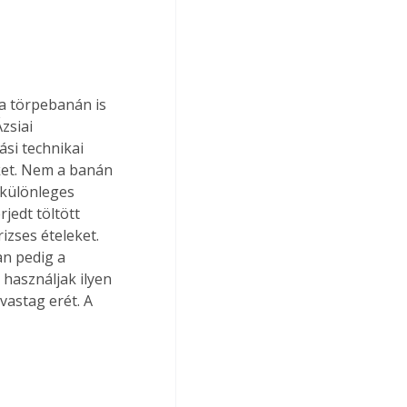
a törpebanán is 
zsiai 
ási technikai 
ket. Nem a banán 
 különleges 
jedt töltött 
zses ételeket. 
n pedig a 
 használjak ilyen 
vastag erét. A 