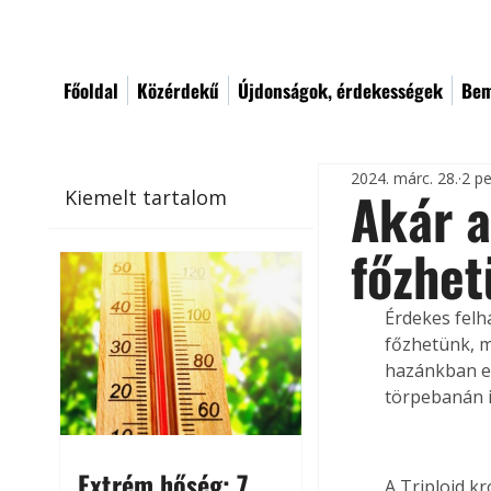
Főoldal
Közérdekű
Újdonságok, érdekességek
Bem
2024. márc. 28.
2 pe
Akár a
Kiemelt tartalom
főzhe
Érdekes felh
főzhetünk, me
hazánkban eg
törpebanán i
Extrém hőség: 7
A Triploid k