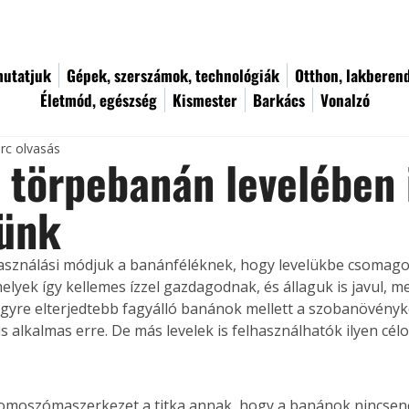
utatjuk
Gépek, szerszámok, technológiák
Otthon, lakberen
Életmód, egészség
Kismester
Barkács
Vonalzó
rc olvasás
 törpebanán levelében 
tünk
asználási módjuk a banánféléknek, hogy levelükbe csomagol
lyek így kellemes ízzel gazdagodnak, és állaguk is javul, me
yre elterjedtebb fagyálló banánok mellett a szobanövényké
s alkalmas erre. De más levelek is felhasználhatók ilyen célo
romoszómaszerkezet a titka annak, hogy a banánok nincsene