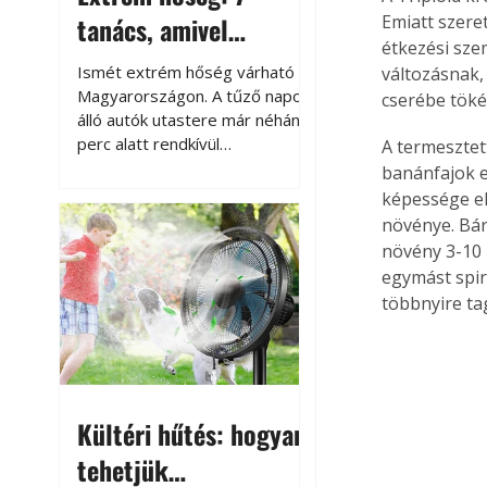
tanács, amivel
Emiatt szeret
étkezési sze
megóvhatjuk
Ismét extrém hőség várható
változásnak,
autónkat a nyári
Magyarországon. A tűző napon
cserébe töké
álló autók utastere már néhány
károktól
perc alatt rendkívül
A termesztett
felmelegszik, és rövid időn belül
banánfajok e
akár a 60-70 °C-ot is
képessége el
megközelítheti. Ez nemcsak a
növénye. Bár
beszállást teszi kellemetlenné,
növény 3-10 
hanem az autó állapotára és a
egymást spir
benne hagyott tárgyakra is
többnyire tag
káros hatással lehet. Néhány
egyszerű óvintézkedéssel
azonban jelentősen
csökkenthetjük a hőség káros
hatásait.
Kültéri hűtés: hogyan
tehetjük