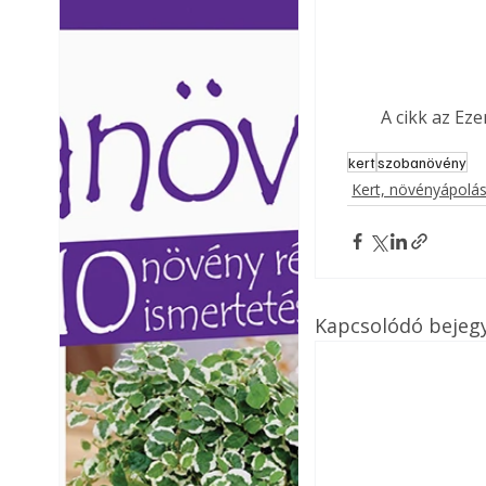
Ezermester lapszámai. A
Ezermester lapszámai
Laptapir kényelmes megoldás,
Laptapir kényelmes 
mert: – t
mert: – t
A cikk az Ez
kert
szobanövény
Kert, növényápolá
Kapcsolódó bejeg