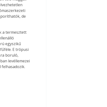
élvezhetetlen 
ómaszerkezeti 
poríthatók, de 
k a termesztett 
llenálló 
rú egyszikű 
űféle. E trópusi 
ra boruló, 
dban levéllemezei 
l felhasadozik.