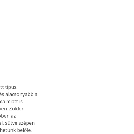
 típus. 
s alacsonyabb a 
a miatt is 
yen. Zölden 
bben az 
l, sütve szépen 
thetünk belőle.