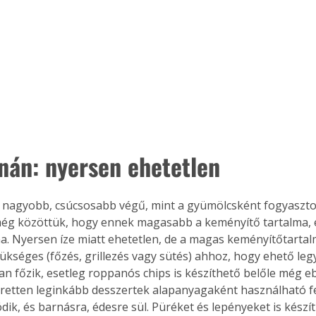
nán: nyersen ehetetlen
nagyobb, csúcsosabb végű, mint a gyümölcsként fogyasztott
ég közöttük, hogy ennek magasabb a keményítő tartalma, é
a. Nyersen íze miatt ehetetlen, de a magas keményítőtartalm
ükséges (főzés, grillezés vagy sütés) ahhoz, hogy ehető leg
n főzik, esetleg roppanós chips is készíthető belőle még e
Éretten leginkább desszertek alapanyagaként használható fe
dik, és barnásra, édesre sül. Püréket és lepényeket is készí