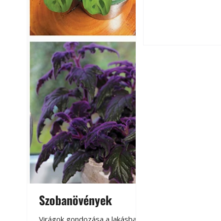
érnek tovább lesz
Betonjárda készít
készül tartós bet
Szobanövények
Virágoskert: k
teraszon, laká
Virágok gondozása a lakásban,