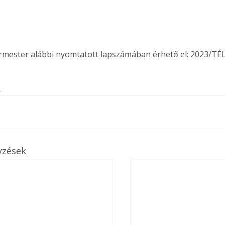
. A
megoldás,
ermester alábbi nyomtatott lapszámában érhető el: 2023/TÉL
s
yzések