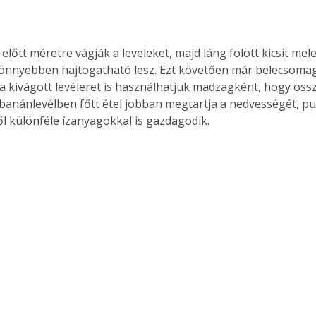
előtt méretre vágják a leveleket, majd láng fölött kicsit meleg
Együtt jobban megéri!
nnyebben hajtogatható lesz. Ezt követően már belecsomago
a kivágott levéleret is használhatjuk madzagként, hogy össz
Bővebb információ itt!
k az
Együtt jobban megéri! A
banánlevélben főtt étel jobban megtartja a nedvességét, puh
mester
könyvek tetszőleges
l különféle ízanyagokkal is gazdagodik.
er Old
párosítással kedvezményes
áron, 0 Ft postaköltséggel
ptapir új,
megrendelhetők!
és egyedi
tt
lvasására
elefonon
nyelmesen
ben vagy
t is
. Bárhol,
ön élve
ashatók az