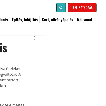
FELIRATKOZÁS
dezés
Építés, felújítás
Kert, növényápolás
Női vonal
is
va ételeket 
gváltozik. A 
nt tartott 
kra.
k tele maggal. 