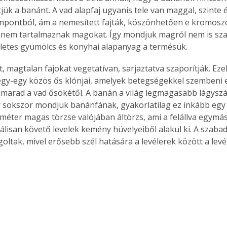
jük a banánt. A vad alapfaj ugyanis tele van maggal, szinte 
mpontból, ám a nemesített fajták, köszönhetően e kromosz
 nem tartalmaznak magokat. Így mondjuk magról nem is sza
letes gyümölcs és konyhai alapanyag a termésük.
, magtalan fajokat vegetatívan, sarjaztatva szaporítják. Eze
gy-egy közös ős klónjai, amelyek betegségekkel szembeni e
marad a vad ősökétől. A banán a világ legmagasabb lágyszá
 sokszor mondjuk banánfának, gyakorlatilag ez inkább egy f
méter magas törzse valójában áltörzs, ami a felállva egymás
álisan követő levelek kemény hüvelyeiből alakul ki. A szaba
oltak, mivel erősebb szél hatására a levélerek között a levé